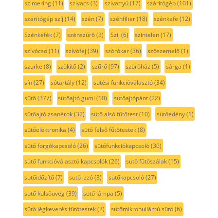
szimering
(11)
szivacs
(3)
szivattyú
(17)
szárítógép
(101)
szárítógép szíj
(14)
szén
(7)
szénfilter
(18)
szénkefe
(12)
Szénkefék
(7)
szénszűrő
(3)
Szíj
(6)
színtelen
(17)
szívócső
(11)
szívófej
(39)
szórókar
(36)
szöszemelő
(1)
szürke
(8)
szűkítő
(2)
szűrő
(97)
szűrőház
(5)
sárga
(1)
sín
(27)
sótartály
(12)
sütési funkcióválasztó
(34)
sütő
(377)
sütőajtó gumi
(10)
sütőajtópánt
(22)
sütőajtó zsanérok
(32)
sütő alsó fűtőtest
(10)
sütőedény
(1)
sütőelektronika
(4)
sütő felső fűtőtestek
(8)
sütő forgókapcsoló
(26)
sütőfunkciókapcsoló
(30)
sütő funkcióválasztó kapcsolók
(26)
sütő fűtőszálak
(15)
sütőidőzítő
(7)
sütő izzó
(3)
sütőkapcsoló
(27)
sütő külsőüveg
(39)
sütő lámpa
(5)
sütő légkeverés fűtőtestek
(2)
sütőmikrohullámú sütő
(6)