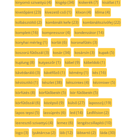
kinyomó szivattyú
(4)
kisgép
(34)
kiskerék
(7)
kisállat
(1)
kivetőpánt
(23)
kivezető cső
(1)
klixon
(4)
klíma
(4)
kolbásztöltő
(2)
kombinált kefe
(23)
kombináltszívófej
(22)
komplett
(16)
kompresszor
(4)
kondenzátor
(14)
konyhai mérleg
(1)
korlát
(6)
koronafűtés
(3)
koszorú fűtőszál
(3)
kosár
(34)
kosársín
(3)
kupak
(5)
kuplung
(8)
kutyaszőr
(1)
kábel
(9)
kábeldob
(1)
kávédaráló
(3)
kávéfőző
(1)
kémény
(1)
kés
(16)
késtisztító
(1)
készlet
(38)
kétszintes
(4)
kézimixer
(5)
körfütés
(8)
körfűtőbetét
(5)
kör fűtőbetét
(5)
körfűtőszál
(6)
középső
(9)
külső
(27)
laposszíj
(19)
lapos tepsi
(5)
lassúprés
(6)
led
(14)
LedVision
(2)
leeresztő szivattyú
(4)
lemez
(6)
lengéscsillapító
(10)
logo
(3)
lyuktárcsa
(2)
láb
(12)
lábtartó
(2)
láda
(30)