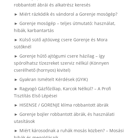
robbantott ábrái és alkatrész keresés
► Miért rázkódik és vándorol a Gorenje mosógép?
► Gorenje mosógép – teljes útmutató: használat,
hibák, karbantartás
► Külső sütő ajtóüveg csere Gorenje és Mora
sütőknél
► Gorenje hűtő ajtógumi csere házilag – így
spórolhatsz tízezreket szerviz nélkül (Könnyen
cserélhető (hornyos) kivitel)
► Gyakran Ismételt Kérdések (GYIK)
► Ragyogó Gázfőzőlap, Karcok Nélkül? – A Profi
Tisztítás Első Lépései
► HISENSE / GORENJE klíma robbantott ábrák
► Gorenje bojler robbantott ábrák, és használati
utasítások
► Miért károsodnak a ruhák mosás közben? – Mosási
hibák és megoldásaik