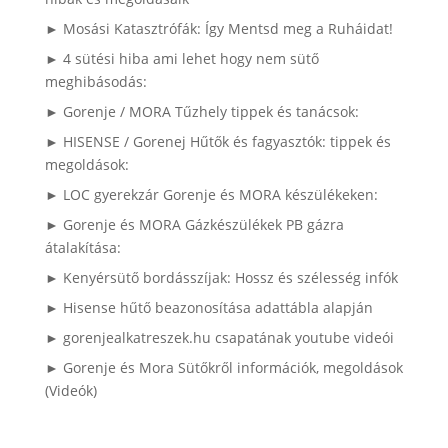
► Mosási Katasztrófák: Így Mentsd meg a Ruháidat!
► 4 sütési hiba ami lehet hogy nem sütő
meghibásodás:
► Gorenje / MORA Tűzhely tippek és tanácsok:
► HISENSE / Gorenej Hűtők és fagyasztók: tippek és
megoldások:
► LOC gyerekzár Gorenje és MORA készülékeken:
► Gorenje és MORA Gázkészülékek PB gázra
átalakítása:
► Kenyérsütő bordásszíjak: Hossz és szélesség infók
► Hisense hűtő beazonosítása adattábla alapján
► gorenjealkatreszek.hu csapatának youtube videói
► Gorenje és Mora Sütőkről információk, megoldások
(Videók)