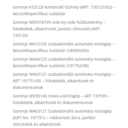
Gorenje K52CLB kombinált tűzhely (ART: 730125/02) –
készülékspecifikus tudástár
Gorenje NRS9181VX side-by-side hűtőszekrény –
hibakódok, alkatrészek, javítási útmutató (ART
733129)
Gorenje WA72105 szabadonálló automata mosógép –
készülékspecifikus tudástár (185850/05)
Gorenje WA64123 szabadonálló automata mosógép –
készülékspecifikus tudástár (101752/08)
Gorenje WA63121 szabadonálló automata mosógép –
ART 101751/05 – hibakódok, alkatrészek és
dokumentumok
Gorenje WD9514S mosó-szárítógép – ART 737939 –
hibakódok, alkatrészek és dokumentumok
Gorenje WA63121 Szabadonálló automata mosógép
(ART No: 101751) – robbantott ábra, javítási
útmutatók és alkatrészek