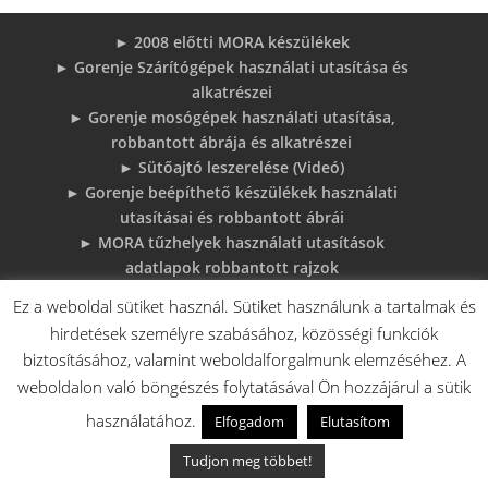
► 2008 előtti MORA készülékek
► Gorenje Szárítógépek használati utasítása és
alkatrészei
► Gorenje mosógépek használati utasítása,
robbantott ábrája és alkatrészei
► Sütőajtó leszerelése (Videó)
► Gorenje beépíthető készülékek használati
utasításai és robbantott ábrái
► MORA tűzhelyek használati utasítások
adatlapok robbantott rajzok
► Gorenje Bojler Vízkő problémák és
Ez a weboldal sütiket használ. Sütiket használunk a tartalmak és
megoldások
hirdetések személyre szabásához, közösségi funkciók
► 6 gyakori sütő hiba, és megoldások
biztosításához, valamint weboldalforgalmunk elemzéséhez. A
♦Gorenje Háztartásigépek adattábláiról:
weboldalon való böngészés folytatásával Ön hozzájárul a sütik
használatához.
Elfogadom
Elutasítom
Tudjon meg többet!
V.A. Elektro Boys Kft. - 2018 - Minden jog fenntartva!