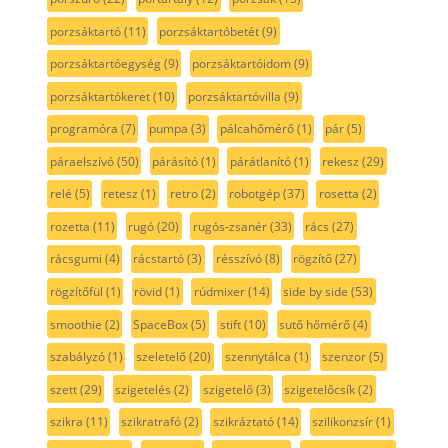
porzsáktartó
(11)
porzsáktartóbetét
(9)
porzsáktartóegység
(9)
porzsáktartóidom
(9)
porzsáktartókeret
(10)
porzsáktartóvilla
(9)
programóra
(7)
pumpa
(3)
pálcahőmérő
(1)
pár
(5)
páraelszívó
(50)
párásító
(1)
párátlanító
(1)
rekesz
(29)
relé
(5)
retesz
(1)
retro
(2)
robotgép
(37)
rosetta
(2)
rozetta
(11)
rugó
(20)
rugós-zsanér
(33)
rács
(27)
rácsgumi
(4)
rácstartó
(3)
résszívó
(8)
rögzítő
(27)
rögzítőfül
(1)
rövid
(1)
rúdmixer
(14)
side by side
(53)
smoothie
(2)
SpaceBox
(5)
stift
(10)
sutő hőmérő
(4)
szabályzó
(1)
szeletelő
(20)
szennytálca
(1)
szenzor
(5)
szett
(29)
szigetelés
(2)
szigetelő
(3)
szigetelőcsík
(2)
szikra
(11)
szikratrafó
(2)
szikráztató
(14)
szilikonzsír
(1)