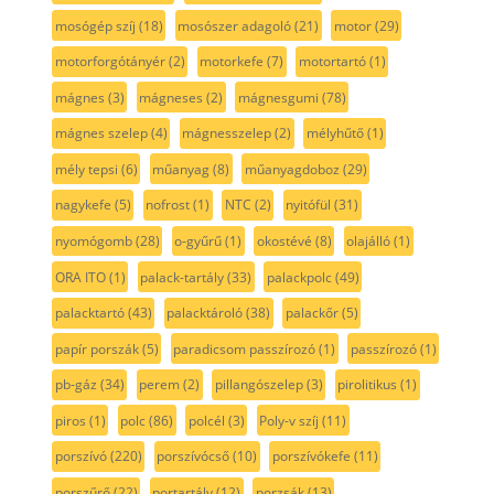
mosógép szíj
(18)
mosószer adagoló
(21)
motor
(29)
motorforgótányér
(2)
motorkefe
(7)
motortartó
(1)
mágnes
(3)
mágneses
(2)
mágnesgumi
(78)
mágnes szelep
(4)
mágnesszelep
(2)
mélyhűtő
(1)
mély tepsi
(6)
műanyag
(8)
műanyagdoboz
(29)
nagykefe
(5)
nofrost
(1)
NTC
(2)
nyitófül
(31)
nyomógomb
(28)
o-gyűrű
(1)
okostévé
(8)
olajálló
(1)
ORA ITO
(1)
palack-tartály
(33)
palackpolc
(49)
palacktartó
(43)
palacktároló
(38)
palackőr
(5)
papír porszák
(5)
paradicsom passzírozó
(1)
passzírozó
(1)
pb-gáz
(34)
perem
(2)
pillangószelep
(3)
pirolitikus
(1)
piros
(1)
polc
(86)
polcél
(3)
Poly-v szíj
(11)
porszívó
(220)
porszívócső
(10)
porszívókefe
(11)
porszűrő
(22)
portartály
(12)
porzsák
(13)