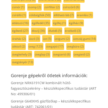
zsinór
(1)
zsomp
(2)
zsírfilter
(2)
zsírszűrő
(6)
zsírálló
(1)
zöldségfiók
(50)
állítható láb
(7)
áramlás
(1)
átlátszó
(16)
égőfedél
(35)
égőfej
(1)
égőház
(9)
égőtető
(27)
ékszíj
(36)
élvédő
(5)
érzékelő
(3)
óraház
(2)
úszó
(3)
üst
(5)
üstgumi
(2)
üstszáj gumi
(14)
ütköző
(2)
üveg
(123)
üvegajtó
(17)
üvegbúra
(2)
üvegkehely
(3)
üveglap
(3)
üvegtartó
(6)
üvegtető
(2)
üvegtányér
(13)
Gorenje gépekről ötletek információk:
Gorenje NRK6191CW kombinált hűtő-
fagyasztószekrény – készülékspecifikus tudástár (ART
No: 499306/01)
Gorenje G640XHS gázfőzőlap – készülékspecifikus
tudástár (ART: 742061/01)