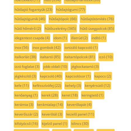
hűtőajtó fogantyúk
(23)
hűtőajtógumi
(77)
hűtőajtógumik
(46)
hűtőajtópolc
(66)
hűtőajtótömítés
(76)
hűtő hőmérő
(2)
hűtőszekrény
(345)
hűtő üvegpolcok
(85)
idegentest csapda
(4)
idom
(1)
illatrúd
(2)
indító
(1)
inox
(56)
inox gombok
(42)
ionizáló kapcsoló
(1)
italkorlát
(38)
italtartó
(85)
italtartópolcok
(81)
izzó
(10)
izzó foglalat
(3)
jobb oldali
(10)
jégkockatartó
(3)
jégkészítő
(3)
kapcsoló
(40)
kapcsolósor
(1)
kapocs
(2)
kefe
(11)
kefésszívófej
(22)
kehely
(3)
kenyérsütő
(12)
kenőanyag
(1)
kerek
(28)
keret
(18)
keringtető
(1)
kerámia
(3)
kerámialap
(14)
keverőlapát
(4)
keverőszár
(2)
keverőtál
(3)
kezelő panel
(11)
kifolyócső
(16)
kijelző panel
(1)
kilincs
(30)