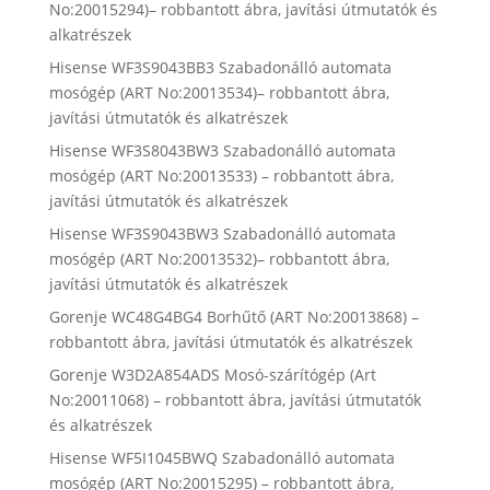
No:20015294)– robbantott ábra, javítási útmutatók és
alkatrészek
Hisense WF3S9043BB3 Szabadonálló automata
mosógép (ART No:20013534)– robbantott ábra,
javítási útmutatók és alkatrészek
Hisense WF3S8043BW3 Szabadonálló automata
mosógép (ART No:20013533) – robbantott ábra,
javítási útmutatók és alkatrészek
Hisense WF3S9043BW3 Szabadonálló automata
mosógép (ART No:20013532)– robbantott ábra,
javítási útmutatók és alkatrészek
Gorenje WC48G4BG4 Borhűtő (ART No:20013868) –
robbantott ábra, javítási útmutatók és alkatrészek
Gorenje W3D2A854ADS Mosó-szárítógép (Art
No:20011068) – robbantott ábra, javítási útmutatók
és alkatrészek
Hisense WF5I1045BWQ Szabadonálló automata
mosógép (ART No:20015295) – robbantott ábra,