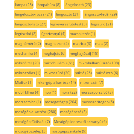
lámpa
(28)
lámpabúra
(8)
lángelosztó
(23)
lángelosztó-rózsa
(21)
lángosztó
(21)
lángosztó-fedél
(29)
lángosztó-tető
(27)
légkeverésfűtőtest
(3)
légszűrő
(21)
légtisztító
(2)
lúgszivattyú
(4)
macsakszőr
(1)
maghőmérő
(2)
magnetron
(2)
matrica
(3)
matt
(2)
mechanika
(4)
meghajtás
(6)
meghajtószíj
(18)
mikrofilter
(20)
mikrohullámú
(61)
mikrohullámú sütő
(108)
mikroszálas
(1)
mikroszűrő
(20)
mikró
(26)
mikró izzó
(6)
MixBox
(1)
mixergép alkatrész
(14)
mixer szár
(7)
mobil klíma
(4)
mop
(1)
mora
(22)
morzsaporszívó
(3)
morzsatálca
(1)
mosogatógép
(204)
mososzaritogep
(5)
mosógép alkatrész
(280)
mosógépcső
(3)
mosógép fűtőszál
(7)
Mosógép leeresztő szivattyú
(6)
mosógépszelep
(3)
mosógépszénkefe
(9)