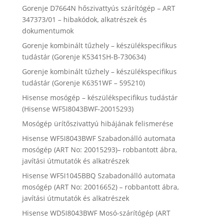
Gorenje D7664N hőszivattyús szárítógép – ART
347373/01 – hibakódok, alkatrészek és
dokumentumok
Gorenje kombinált tűzhely – készülékspecifikus
tudástár (Gorenje K5341SH-B-730634)
Gorenje kombinált tűzhely – készülékspecifikus
tudástár (Gorenje K6351WF – 595210)
Hisense mosógép – készülékspecifikus tudástár
(Hisense WF5I8043BWF-20015293)
Mosógép ürítőszivattyú hibájának felismerése
Hisense WF5I8043BWF Szabadonálló automata
mosógép (ART No: 20015293)– robbantott ábra,
javítási útmutatók és alkatrészek
Hisense WF5I1045BBQ Szabadonálló automata
mosógép (ART No: 20016652) – robbantott ábra,
javítási útmutatók és alkatrészek
Hisense WD5I8043BWF Mosó-szárítógép (ART