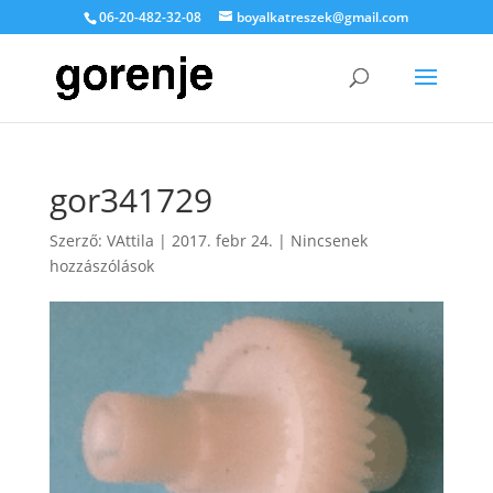
06-20-482-32-08
boyalkatreszek@gmail.com
gor341729
Szerző:
VAttila
|
2017. febr 24.
|
Nincsenek
hozzászólások