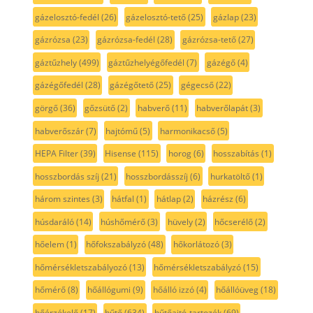
gázelosztó-fedél
(26)
gázelosztó-tető
(25)
gázlap
(23)
gázrózsa
(23)
gázrózsa-fedél
(28)
gázrózsa-tető
(27)
gáztűzhely
(499)
gáztűzhelyégőfedél
(7)
gázégő
(4)
gázégőfedél
(28)
gázégőtető
(25)
gégecső
(22)
görgő
(36)
gőzsütő
(2)
habverő
(11)
habverőlapát
(3)
habverőszár
(7)
hajtómű
(5)
harmonikacső
(5)
HEPA Filter
(39)
Hisense
(115)
horog
(6)
hosszabítás
(1)
hosszbordás szíj
(21)
hosszbordásszíj
(6)
hurkatöltő
(1)
három szintes
(3)
hátfal
(1)
hátlap
(2)
házrész
(6)
húsdaráló
(14)
húshőmérő
(3)
hüvely
(2)
hőcserélő
(2)
hőelem
(1)
hőfokszabályzó
(48)
hőkorlátozó
(3)
hőmérsékletszabályozó
(13)
hőmérsékletszabályzó
(15)
hőmérő
(8)
hőállógumi
(9)
hőálló izzó
(4)
hőállóüveg
(18)
hőérzékelő
(17)
hűtő
(634)
hűtőajtó-tartozék
(69)