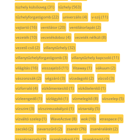
tüzhely külsőüveg
(31)
tűzhely
(563)
tűzhelyforgatógomb
(22)
univerzális
(4)
v-szíj
(11)
vajtartó
(16)
ventilátor
(20)
ventilátorlapát
(2)
vezeték
(10)
vezetékdoboz
(4)
vezeték nélküli
(8)
vezető cső
(2)
villanytűzhely
(32)
villanytűzhelyforgatógomb
(3)
villanytűzhely kapcsoló
(11)
világítás
(16)
visszajelző
(11)
Vitaway
(1)
vákuum
(2)
vászonzsák
(2)
végzáró
(3)
vízadagoló
(2)
vízcső
(3)
vízforraló
(4)
vízkőmentesítő
(1)
vízkőtelenítő
(1)
vízleengedő
(1)
vízlágyító
(1)
vízmelegítő
(8)
vízszelep
(5)
vízszint
(3)
vízszintszabályzó
(1)
víztartály
(5)
vízváltó szelep
(1)
WaveActive
(8)
wok
(10)
xtraspace
(1)
zacskó
(2)
zavarszűrő
(2)
zsanér
(76)
zsanéralátét
(2)
zsanérpersely
(2)
zsanértakaró
(2)
zsanértartó
(2)