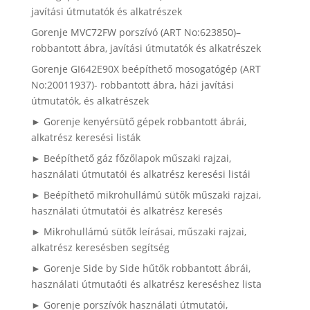
javítási útmutatók és alkatrészek
Gorenje MVC72FW porszívó (ART No:623850)–
robbantott ábra, javítási útmutatók és alkatrészek
Gorenje GI642E90X beépíthető mosogatógép (ART
No:20011937)- robbantott ábra, házi javítási
útmutatók, és alkatrészek
► Gorenje kenyérsütő gépek robbantott ábrái,
alkatrész keresési listák
► Beépíthető gáz főzőlapok műszaki rajzai,
használati útmutatói és alkatrész keresési listái
► Beépíthető mikrohullámú sütők műszaki rajzai,
használati útmutatói és alkatrész keresés
► Mikrohullámú sütők leírásai, műszaki rajzai,
alkatrész keresésben segítség
► Gorenje Side by Side hűtők robbantott ábrái,
használati útmutaóti és alkatrész kereséshez lista
► Gorenje porszívók használati útmutatói,