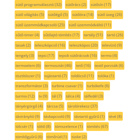
sütő programválasztó
(32)
sütőrács
(2)
sütősín
(17)
sütő világítás
(5)
sütőégő
(5)
sütőóra
(14)
sütő üveg
(26)
sütő üzemmódkapcsoló
(25)
sütő üzemmódváltó
(11)
sűtő-timer
(4)
sűtőajtó tömítés
(17)
tartály
(51)
tartó
(26)
tasak
(2)
teleszkópcső
(16)
teleszkópos
(20)
televízió
(9)
tengely
(3)
tepsi
(17)
tepsik sütőrácsok
(16)
termo
(4)
termoelem
(6)
termosztát
(46)
tető
(16)
textil porzsák
(6)
tisztítószer
(1)
tojástartó
(7)
toldócső
(11)
tolóka
(1)
transzformátor
(3)
turbina csavar
(1)
turbókefe
(6)
turmix
(12)
tv
(9)
tál
(7)
tálca
(4)
tálfedél
(3)
tányérgörgő
(4)
tárcsa
(5)
tárolórekesz
(37)
távirányító
(9)
távkapcsoló
(9)
távtartó gyűrű
(1)
tévé
(8)
tölcsér
(1)
töltő
(8)
tömszelence
(1)
tömítés
(67)
tömítőgyűrű
(6)
tömőrúd
(1)
tüske
(2)