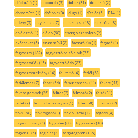
diódaráló
(1)
dobborda
(3)
doboz
(31)
dobtartó
(2)
dobtömítés
(1)
drótpolc
(9)
dugó
(1)
díszléc
(5)
E14
(1)
edény
(5)
egyszintes
(7)
elektronika
(13)
elektróda
(8)
elválasztó
(1)
előlap
(60)
energia szabályzó
(2)
evőeszköz
(5)
ezüst színű
(2)
facsarókúp
(1)
fagadó
(1)
fagyasztó
(182)
fagyasztó belső ajtók
(35)
fagyasztófiók
(45)
fagyasztóláda
(27)
fagyasztószekrény
(14)
fali tartó
(4)
fedél
(38)
fedőlemez
(7)
fehér
(64)
fehér gombok
(41)
fekete
(45)
fekete gombok
(26)
felirat
(2)
felmosó
(2)
felső
(31)
feltét
(2)
felültöltős mosógép
(1)
filter
(50)
filterház
(2)
fiók
(160)
fiók fogadó
(1)
flexibiliscső
(12)
fogadó
(4)
fogadó hüvely
(1)
fogantyú
(60)
fogaskerék
(10)
fogasszíj
(5)
foglalat
(2)
forgatógomb
(135)