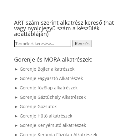
ART szám szerint alkatrész kereső (hat
vagy nyolcjegyű szám a készülék
adattábláján)
Keresés
Keresés
a
következőre:
Gorenje és MORA alkatrészek:
► Gorenje Bojler alkatrészek
► Gorenje Fagyasztó Alkatrészek
► Gorenje főzőlap alkatrészek
► Gorenje Gáztűzhely Alkatrészek
► Gorenje Gőzsütők
► Gorenje Hűtő alkatrészek
► Gorenje Kenyérsütő alkatrészek
► Gorenje Kerámia Főzőlap Alkatrészek