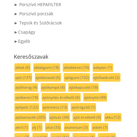
► Porszívó HEPAFILTER
► Porszívó porzsák
► Tepsik és Sütőrácsok
►Csapágy
►Egyéb
Keresőszavak
ablak
(6)
ablakgumi
(18)
ablakkeret
(16)
adapter
(1)
ajtó
(137)
ajtóbimetál
(6)
ajtógumi
(102)
ajtóhatároló
(2)
ajtóhorog
(4)
ajtókampó
(4)
ajtókapcsoló
(18)
ajtókeret
(18)
ajtónyitás érzékelő
(6)
ajtónyitó
(49)
ajtópolc
(122)
ajtóretesz
(13)
ajtórögzítő
(1)
ajtótartozék
(205)
ajtózár
(34)
ajtó érzékelő
(9)
akku
(12)
akril
(1)
alj
(1)
alsó
(33)
aluminium
(5)
alátét
(7)