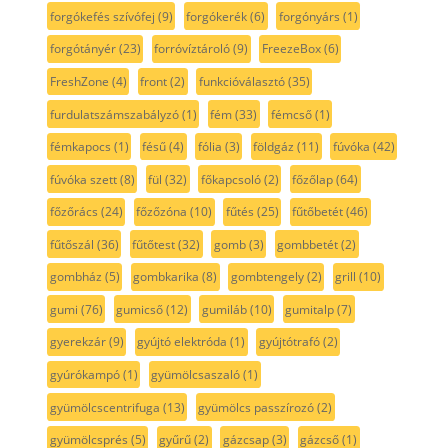
forgókefés szívófej
(9)
forgókerék
(6)
forgónyárs
(1)
forgótányér
(23)
forróvíztároló
(9)
FreezeBox
(6)
FreshZone
(4)
front
(2)
funkcióválasztó
(35)
furdulatszámszabályzó
(1)
fém
(33)
fémcső
(1)
fémkapocs
(1)
fésű
(4)
fólia
(3)
földgáz
(11)
fúvóka
(42)
fúvóka szett
(8)
fül
(32)
főkapcsoló
(2)
főzőlap
(64)
főzőrács
(24)
főzőzóna
(10)
fűtés
(25)
fűtőbetét
(46)
fűtőszál
(36)
fűtőtest
(32)
gomb
(3)
gombbetét
(2)
gombház
(5)
gombkarika
(8)
gombtengely
(2)
grill
(10)
gumi
(76)
gumicső
(12)
gumiláb
(10)
gumitalp
(7)
gyerekzár
(9)
gyújtó elektróda
(1)
gyújtótrafó
(2)
gyúrókampó
(1)
gyümölcsaszaló
(1)
gyümölcscentrifuga
(13)
gyümölcs passzírozó
(2)
gyümölcsprés
(5)
gyűrű
(2)
gázcsap
(3)
gázcső
(1)