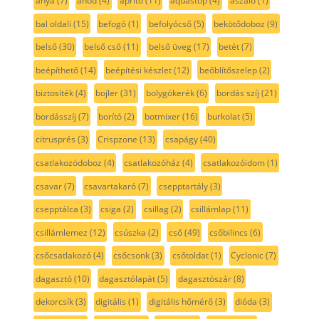
anya
(7)
anód
(4)
aprító
(11)
aquastop
(4)
aszaló
(1)
bal oldali
(15)
befogó
(1)
befolyócső
(5)
bekötődoboz
(9)
belső
(30)
belső cső
(11)
belső üveg
(17)
betét
(7)
beépíthető
(14)
beépítési készlet
(12)
beőblítőszelep
(2)
biztosíték
(4)
bojler
(31)
bolygókerék
(6)
bordás szíj
(21)
bordásszíj
(7)
borító
(2)
botmixer
(16)
burkolat
(5)
citrusprés
(3)
Crispzone
(13)
csapágy
(40)
csatlakozódoboz
(4)
csatlakozóház
(4)
csatlakozóidom
(1)
csavar
(7)
csavartakaró
(7)
csepptartály
(3)
csepptálca
(3)
csiga
(2)
csillag
(2)
csillámlap
(11)
csillámlemez
(12)
csúszka
(2)
cső
(49)
csőbilincs
(6)
csőcsatlakozó
(4)
csőcsonk
(3)
csőtoldat
(1)
Cyclonic
(7)
dagasztó
(10)
dagasztólapát
(5)
dagasztószár
(8)
dekorcsík
(3)
digitális
(1)
digitális hőmérő
(3)
dióda
(3)