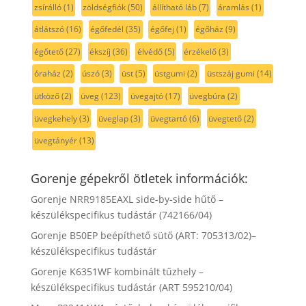
zsírálló
(1)
zöldségfiók
(50)
állítható láb
(7)
áramlás
(1)
átlátszó
(16)
égőfedél
(35)
égőfej
(1)
égőház
(9)
égőtető
(27)
ékszíj
(36)
élvédő
(5)
érzékelő
(3)
óraház
(2)
úszó
(3)
üst
(5)
üstgumi
(2)
üstszáj gumi
(14)
ütköző
(2)
üveg
(123)
üvegajtó
(17)
üvegbúra
(2)
üvegkehely
(3)
üveglap
(3)
üvegtartó
(6)
üvegtető
(2)
üvegtányér
(13)
Gorenje gépekről ötletek információk:
Gorenje NRR9185EAXL side-by-side hűtő –
készülékspecifikus tudástár (742166/04)
Gorenje B50EP beépíthető sütő (ART: 705313/02)–
készülékspecifikus tudástár
Gorenje K6351WF kombinált tűzhely –
készülékspecifikus tudástár (ART 595210/04)