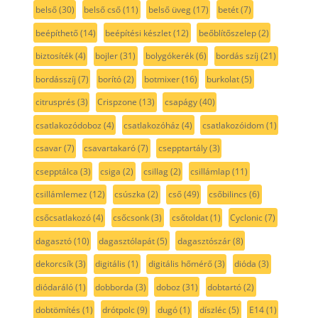
belső
(30)
belső cső
(11)
belső üveg
(17)
betét
(7)
beépíthető
(14)
beépítési készlet
(12)
beőblítőszelep
(2)
biztosíték
(4)
bojler
(31)
bolygókerék
(6)
bordás szíj
(21)
bordásszíj
(7)
borító
(2)
botmixer
(16)
burkolat
(5)
citrusprés
(3)
Crispzone
(13)
csapágy
(40)
csatlakozódoboz
(4)
csatlakozóház
(4)
csatlakozóidom
(1)
csavar
(7)
csavartakaró
(7)
csepptartály
(3)
csepptálca
(3)
csiga
(2)
csillag
(2)
csillámlap
(11)
csillámlemez
(12)
csúszka
(2)
cső
(49)
csőbilincs
(6)
csőcsatlakozó
(4)
csőcsonk
(3)
csőtoldat
(1)
Cyclonic
(7)
dagasztó
(10)
dagasztólapát
(5)
dagasztószár
(8)
dekorcsík
(3)
digitális
(1)
digitális hőmérő
(3)
dióda
(3)
diódaráló
(1)
dobborda
(3)
doboz
(31)
dobtartó
(2)
dobtömítés
(1)
drótpolc
(9)
dugó
(1)
díszléc
(5)
E14
(1)