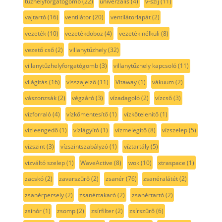
tűzhelyforgatógomb
(22)
univerzális
(4)
v-szíj
(11)
vajtartó
(16)
ventilátor
(20)
ventilátorlapát
(2)
vezeték
(10)
vezetékdoboz
(4)
vezeték nélküli
(8)
vezető cső
(2)
villanytűzhely
(32)
villanytűzhelyforgatógomb
(3)
villanytűzhely kapcsoló
(11)
világítás
(16)
visszajelző
(11)
Vitaway
(1)
vákuum
(2)
vászonzsák
(2)
végzáró
(3)
vízadagoló
(2)
vízcső
(3)
vízforraló
(4)
vízkőmentesítő
(1)
vízkőtelenítő
(1)
vízleengedő
(1)
vízlágyító
(1)
vízmelegítő
(8)
vízszelep
(5)
vízszint
(3)
vízszintszabályzó
(1)
víztartály
(5)
vízváltó szelep
(1)
WaveActive
(8)
wok
(10)
xtraspace
(1)
zacskó
(2)
zavarszűrő
(2)
zsanér
(76)
zsanéralátét
(2)
zsanérpersely
(2)
zsanértakaró
(2)
zsanértartó
(2)
zsinór
(1)
zsomp
(2)
zsírfilter
(2)
zsírszűrő
(6)