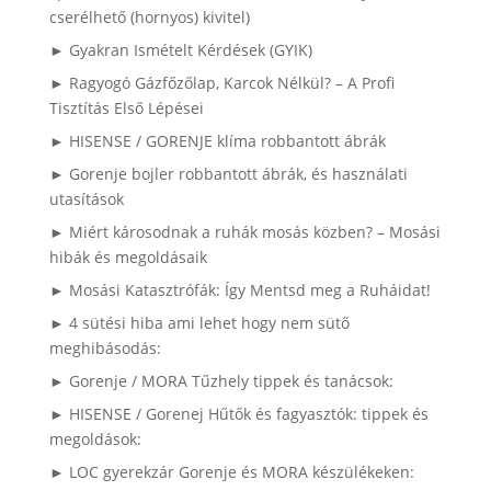
cserélhető (hornyos) kivitel)
► Gyakran Ismételt Kérdések (GYIK)
► Ragyogó Gázfőzőlap, Karcok Nélkül? – A Profi
Tisztítás Első Lépései
► HISENSE / GORENJE klíma robbantott ábrák
► Gorenje bojler robbantott ábrák, és használati
utasítások
► Miért károsodnak a ruhák mosás közben? – Mosási
hibák és megoldásaik
► Mosási Katasztrófák: Így Mentsd meg a Ruháidat!
► 4 sütési hiba ami lehet hogy nem sütő
meghibásodás:
► Gorenje / MORA Tűzhely tippek és tanácsok:
► HISENSE / Gorenej Hűtők és fagyasztók: tippek és
megoldások:
► LOC gyerekzár Gorenje és MORA készülékeken: