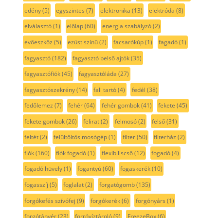
edény
(5)
egyszintes
(7)
elektronika
(13)
elektróda
(8)
elválasztó
(1)
előlap
(60)
energia szabályzó
(2)
evőeszköz
(5)
ezüst színű
(2)
facsarókúp
(1)
fagadó
(1)
fagyasztó
(182)
fagyasztó belső ajtók
(35)
fagyasztófiók
(45)
fagyasztóláda
(27)
fagyasztószekrény
(14)
fali tartó
(4)
fedél
(38)
fedőlemez
(7)
fehér
(64)
fehér gombok
(41)
fekete
(45)
fekete gombok
(26)
felirat
(2)
felmosó
(2)
felső
(31)
feltét
(2)
felültöltős mosógép
(1)
filter
(50)
filterház
(2)
fiók
(160)
fiók fogadó
(1)
flexibiliscső
(12)
fogadó
(4)
fogadó hüvely
(1)
fogantyú
(60)
fogaskerék
(10)
fogasszíj
(5)
foglalat
(2)
forgatógomb
(135)
forgókefés szívófej
(9)
forgókerék
(6)
forgónyárs
(1)
forgótányér
(23)
forróvíztároló
(9)
FreezeBox
(6)