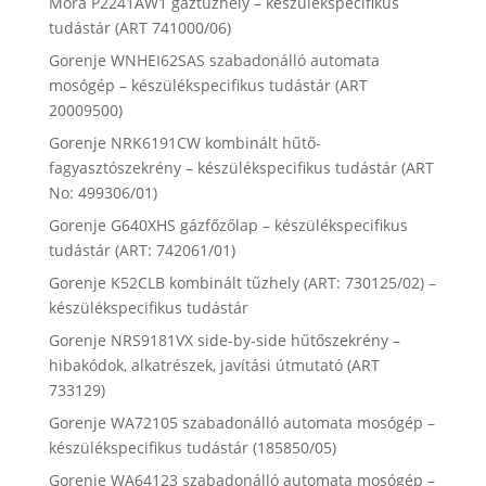
Mora P2241AW1 gáztűzhely – készülékspecifikus
tudástár (ART 741000/06)
Gorenje WNHEI62SAS szabadonálló automata
mosógép – készülékspecifikus tudástár (ART
20009500)
Gorenje NRK6191CW kombinált hűtő-
fagyasztószekrény – készülékspecifikus tudástár (ART
No: 499306/01)
Gorenje G640XHS gázfőzőlap – készülékspecifikus
tudástár (ART: 742061/01)
Gorenje K52CLB kombinált tűzhely (ART: 730125/02) –
készülékspecifikus tudástár
Gorenje NRS9181VX side-by-side hűtőszekrény –
hibakódok, alkatrészek, javítási útmutató (ART
733129)
Gorenje WA72105 szabadonálló automata mosógép –
készülékspecifikus tudástár (185850/05)
Gorenje WA64123 szabadonálló automata mosógép –