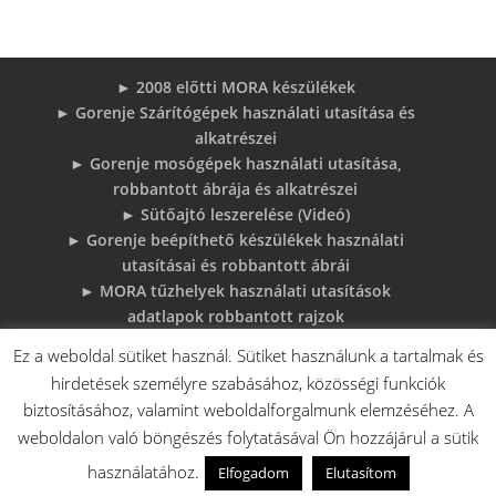
► 2008 előtti MORA készülékek
► Gorenje Szárítógépek használati utasítása és
alkatrészei
► Gorenje mosógépek használati utasítása,
robbantott ábrája és alkatrészei
► Sütőajtó leszerelése (Videó)
► Gorenje beépíthető készülékek használati
utasításai és robbantott ábrái
► MORA tűzhelyek használati utasítások
adatlapok robbantott rajzok
► Gorenje Bojler Vízkő problémák és
Ez a weboldal sütiket használ. Sütiket használunk a tartalmak és
megoldások
hirdetések személyre szabásához, közösségi funkciók
► 6 gyakori sütő hiba, és megoldások
biztosításához, valamint weboldalforgalmunk elemzéséhez. A
♦Gorenje Háztartásigépek adattábláiról:
weboldalon való böngészés folytatásával Ön hozzájárul a sütik
használatához.
Elfogadom
Elutasítom