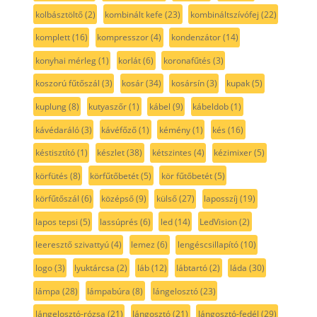
kolbásztöltő
(2)
kombinált kefe
(23)
kombináltszívófej
(22)
komplett
(16)
kompresszor
(4)
kondenzátor
(14)
konyhai mérleg
(1)
korlát
(6)
koronafűtés
(3)
koszorú fűtőszál
(3)
kosár
(34)
kosársín
(3)
kupak
(5)
kuplung
(8)
kutyaszőr
(1)
kábel
(9)
kábeldob
(1)
kávédaráló
(3)
kávéfőző
(1)
kémény
(1)
kés
(16)
késtisztító
(1)
készlet
(38)
kétszintes
(4)
kézimixer
(5)
körfütés
(8)
körfűtőbetét
(5)
kör fűtőbetét
(5)
körfűtőszál
(6)
középső
(9)
külső
(27)
laposszíj
(19)
lapos tepsi
(5)
lassúprés
(6)
led
(14)
LedVision
(2)
leeresztő szivattyú
(4)
lemez
(6)
lengéscsillapító
(10)
logo
(3)
lyuktárcsa
(2)
láb
(12)
lábtartó
(2)
láda
(30)
lámpa
(28)
lámpabúra
(8)
lángelosztó
(23)
lángelosztó-rózsa
(21)
lángosztó
(21)
lángosztó-fedél
(29)