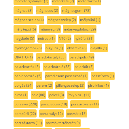
motorforgótányér
(2)
motorkefe
(7)
motortartó
(1)
mágnes
(3)
mágneses
(2)
mágnesgumi
(78)
mágnes szelep
(4)
mágnesszelep
(2)
mélyhűtő
(1)
mély tepsi
(6)
műanyag
(8)
műanyagdoboz
(29)
nagykefe
(5)
nofrost
(1)
NTC
(2)
nyitófül
(31)
nyomógomb
(28)
o-gyűrű
(1)
okostévé
(8)
olajálló
(1)
ORA ITO
(1)
palack-tartály
(33)
palackpolc
(49)
palacktartó
(43)
palacktároló
(38)
palackőr
(5)
papír porszák
(5)
paradicsom passzírozó
(1)
passzírozó
(1)
pb-gáz
(34)
perem
(2)
pillangószelep
(3)
pirolitikus
(1)
piros
(1)
polc
(86)
polcél
(3)
Poly-v szíj
(11)
porszívó
(220)
porszívócső
(10)
porszívókefe
(11)
porszűrő
(22)
portartály
(12)
porzsák
(13)
porzsáktartó
(11)
porzsáktartóbetét
(9)