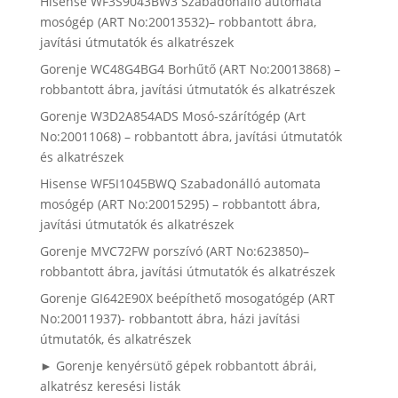
Hisense WF3S9043BW3 Szabadonálló automata
mosógép (ART No:20013532)– robbantott ábra,
javítási útmutatók és alkatrészek
Gorenje WC48G4BG4 Borhűtő (ART No:20013868) –
robbantott ábra, javítási útmutatók és alkatrészek
Gorenje W3D2A854ADS Mosó-szárítógép (Art
No:20011068) – robbantott ábra, javítási útmutatók
és alkatrészek
Hisense WF5I1045BWQ Szabadonálló automata
mosógép (ART No:20015295) – robbantott ábra,
javítási útmutatók és alkatrészek
Gorenje MVC72FW porszívó (ART No:623850)–
robbantott ábra, javítási útmutatók és alkatrészek
Gorenje GI642E90X beépíthető mosogatógép (ART
No:20011937)- robbantott ábra, házi javítási
útmutatók, és alkatrészek
► Gorenje kenyérsütő gépek robbantott ábrái,
alkatrész keresési listák