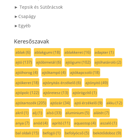
► Tepsik és Sütőrácsok
►Csapágy
►Egyéb
Keresőszavak
ablak
(6)
ablakgumi
(18)
ablakkeret
(16)
adapter
(1)
ajtó
(137)
ajtóbimetál
(6)
ajtógumi
(102)
ajtóhatároló
(2)
ajtóhorog
(4)
ajtókampó
(4)
ajtókapcsoló
(18)
ajtókeret
(18)
ajtónyitás érzékelő
(6)
ajtónyitó
(49)
ajtópolc
(122)
ajtóretesz
(13)
ajtórögzítő
(1)
ajtótartozék
(205)
ajtózár
(34)
ajtó érzékelő
(9)
akku
(12)
akril
(1)
alj
(1)
alsó
(33)
aluminium
(5)
alátét
(7)
anya
(7)
anód
(4)
aprító
(11)
aquastop
(4)
aszaló
(1)
bal oldali
(15)
befogó
(1)
befolyócső
(5)
bekötődoboz
(9)