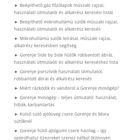
► Beépíthető gáz főzőlapok műszaki rajzai,
használati útmutatói és alkatrész keresési listái
► Beépíthető mikrohullámú sütők műszaki rajzai,
használati útmutatói és alkatrész keresés
► Mikrohullámú sütők leírásai, műszaki rajzai,
alkatrész keresésben segítség
► Gorenje Side by Side hűtők robbantott ábrái,
használati útmutaóti és alkatrész kereséshez lista
► Gorenje porszívók használati útmutatói,
robbantott ábrái és alkatrész keresés
► Miért rázkódik és vándorol a Gorenje mosógép?
► Gorenje mosógép – teljes útmutató: használat,
hibák, karbantartás
► Külső sütő ajtóüveg csere Gorenje és Mora
sütőknél
► Gorenje hűtő ajtógumi csere házilag – így
spórolhatsz tízezreket szerviz nélkül (Könnyen