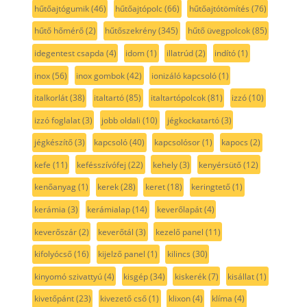
hűtőajtógumik
(46)
hűtőajtópolc
(66)
hűtőajtótömítés
(76)
hűtő hőmérő
(2)
hűtőszekrény
(345)
hűtő üvegpolcok
(85)
idegentest csapda
(4)
idom
(1)
illatrúd
(2)
indító
(1)
inox
(56)
inox gombok
(42)
ionizáló kapcsoló
(1)
italkorlát
(38)
italtartó
(85)
italtartópolcok
(81)
izzó
(10)
izzó foglalat
(3)
jobb oldali
(10)
jégkockatartó
(3)
jégkészítő
(3)
kapcsoló
(40)
kapcsolósor
(1)
kapocs
(2)
kefe
(11)
kefésszívófej
(22)
kehely
(3)
kenyérsütő
(12)
kenőanyag
(1)
kerek
(28)
keret
(18)
keringtető
(1)
kerámia
(3)
kerámialap
(14)
keverőlapát
(4)
keverőszár
(2)
keverőtál
(3)
kezelő panel
(11)
kifolyócső
(16)
kijelző panel
(1)
kilincs
(30)
kinyomó szivattyú
(4)
kisgép
(34)
kiskerék
(7)
kisállat
(1)
kivetőpánt
(23)
kivezető cső
(1)
klixon
(4)
klíma
(4)