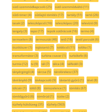
sütő üzemmódkapcsoló
(25)
sütő üzemmódváltó
(11)
sűtő-timer
(4)
sűtőajtó tömítés
(17)
tartály
(51)
tartó
(26)
tasak
(2)
teleszkópcső
(16)
teleszkópos
(20)
televízió
(9)
tengely
(3)
tepsi
(17)
tepsik sütőrácsok
(16)
termo
(4)
termoelem
(6)
termosztát
(46)
tető
(16)
textil porzsák
(6)
tisztítószer
(1)
tojástartó
(7)
toldócső
(11)
tolóka
(1)
transzformátor
(3)
turbina csavar
(1)
turbókefe
(6)
turmix
(12)
tv
(9)
tál
(7)
tálca
(4)
tálfedél
(3)
tányérgörgő
(4)
tárcsa
(5)
tárolórekesz
(37)
távirányító
(9)
távkapcsoló
(9)
távtartó gyűrű
(1)
tévé
(8)
tölcsér
(1)
töltő
(8)
tömszelence
(1)
tömítés
(67)
tömítőgyűrű
(6)
tömőrúd
(1)
tüske
(2)
tüzhely külsőüveg
(31)
tűzhely
(563)