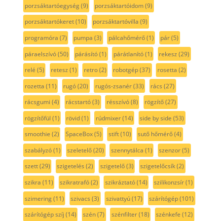
porzsáktartóegység
(9)
porzsáktartóidom
(9)
porzsáktartókeret
(10)
porzsáktartóvilla
(9)
programóra
(7)
pumpa
(3)
pálcahőmérő
(1)
pár
(5)
páraelszívó
(50)
párásító
(1)
párátlanító
(1)
rekesz
(29)
relé
(5)
retesz
(1)
retro
(2)
robotgép
(37)
rosetta
(2)
rozetta
(11)
rugó
(20)
rugós-zsanér
(33)
rács
(27)
rácsgumi
(4)
rácstartó
(3)
résszívó
(8)
rögzítő
(27)
rögzítőfül
(1)
rövid
(1)
rúdmixer
(14)
side by side
(53)
smoothie
(2)
SpaceBox
(5)
stift
(10)
sutő hőmérő
(4)
szabályzó
(1)
szeletelő
(20)
szennytálca
(1)
szenzor
(5)
szett
(29)
szigetelés
(2)
szigetelő
(3)
szigetelőcsík
(2)
szikra
(11)
szikratrafó
(2)
szikráztató
(14)
szilikonzsír
(1)
szimering
(11)
szivacs
(3)
szivattyú
(17)
szárítógép
(101)
szárítógép szíj
(14)
szén
(7)
szénfilter
(18)
szénkefe
(12)