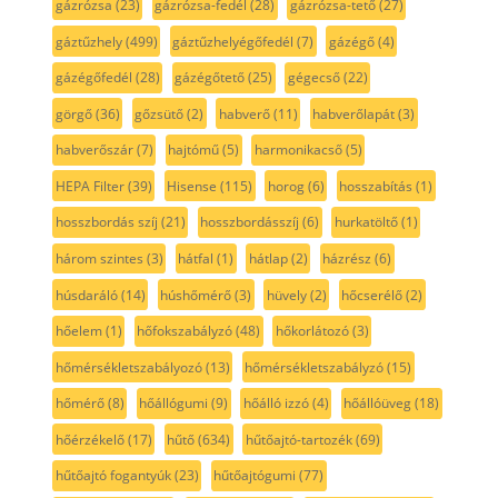
gázrózsa
(23)
gázrózsa-fedél
(28)
gázrózsa-tető
(27)
gáztűzhely
(499)
gáztűzhelyégőfedél
(7)
gázégő
(4)
gázégőfedél
(28)
gázégőtető
(25)
gégecső
(22)
görgő
(36)
gőzsütő
(2)
habverő
(11)
habverőlapát
(3)
habverőszár
(7)
hajtómű
(5)
harmonikacső
(5)
HEPA Filter
(39)
Hisense
(115)
horog
(6)
hosszabítás
(1)
hosszbordás szíj
(21)
hosszbordásszíj
(6)
hurkatöltő
(1)
három szintes
(3)
hátfal
(1)
hátlap
(2)
házrész
(6)
húsdaráló
(14)
húshőmérő
(3)
hüvely
(2)
hőcserélő
(2)
hőelem
(1)
hőfokszabályzó
(48)
hőkorlátozó
(3)
hőmérsékletszabályozó
(13)
hőmérsékletszabályzó
(15)
hőmérő
(8)
hőállógumi
(9)
hőálló izzó
(4)
hőállóüveg
(18)
hőérzékelő
(17)
hűtő
(634)
hűtőajtó-tartozék
(69)
hűtőajtó fogantyúk
(23)
hűtőajtógumi
(77)