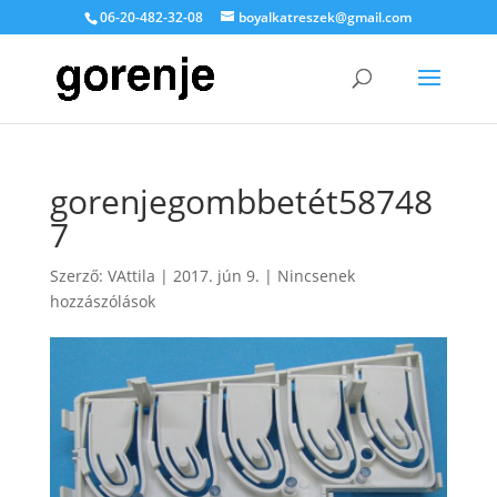
06-20-482-32-08
boyalkatreszek@gmail.com
gorenjegombbetét58748
7
Szerző:
VAttila
|
2017. jún 9.
|
Nincsenek
hozzászólások