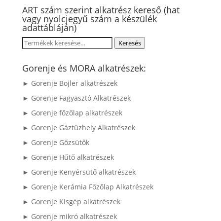
ART szám szerint alkatrész kereső (hat
vagy nyolcjegyű szám a készülék
adattábláján)
Keresés
Keresés
a
következőre:
Gorenje és MORA alkatrészek:
► Gorenje Bojler alkatrészek
► Gorenje Fagyasztó Alkatrészek
► Gorenje főzőlap alkatrészek
► Gorenje Gáztűzhely Alkatrészek
► Gorenje Gőzsütők
► Gorenje Hűtő alkatrészek
► Gorenje Kenyérsütő alkatrészek
► Gorenje Kerámia Főzőlap Alkatrészek
► Gorenje Kisgép alkatrészek
► Gorenje mikró alkatrészek