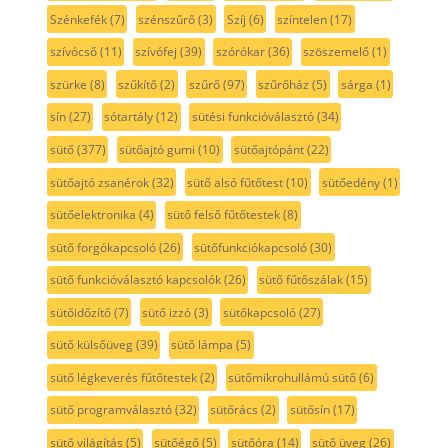
Szénkefék
(7)
szénszűrő
(3)
Szíj
(6)
színtelen
(17)
szívócső
(11)
szívófej
(39)
szórókar
(36)
szöszemelő
(1)
szürke
(8)
szűkítő
(2)
szűrő
(97)
szűrőház
(5)
sárga
(1)
sín
(27)
sótartály
(12)
sütési funkcióválasztó
(34)
sütő
(377)
sütőajtó gumi
(10)
sütőajtópánt
(22)
sütőajtó zsanérok
(32)
sütő alsó fűtőtest
(10)
sütőedény
(1)
sütőelektronika
(4)
sütő felső fűtőtestek
(8)
sütő forgókapcsoló
(26)
sütőfunkciókapcsoló
(30)
sütő funkcióválasztó kapcsolók
(26)
sütő fűtőszálak
(15)
sütőidőzítő
(7)
sütő izzó
(3)
sütőkapcsoló
(27)
sütő külsőüveg
(39)
sütő lámpa
(5)
sütő légkeverés fűtőtestek
(2)
sütőmikrohullámú sütő
(6)
sütő programválasztó
(32)
sütőrács
(2)
sütősín
(17)
sütő világítás
(5)
sütőégő
(5)
sütőóra
(14)
sütő üveg
(26)