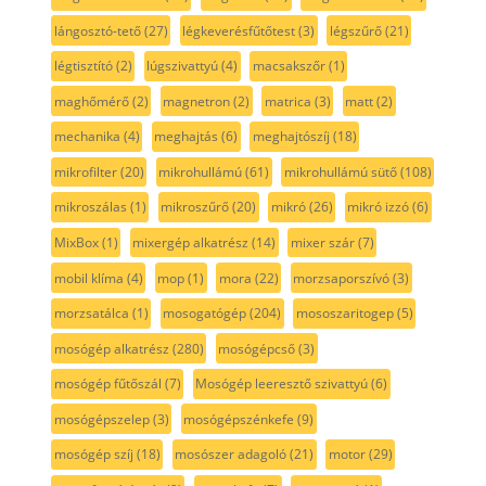
lángosztó-tető
(27)
légkeverésfűtőtest
(3)
légszűrő
(21)
légtisztító
(2)
lúgszivattyú
(4)
macsakszőr
(1)
maghőmérő
(2)
magnetron
(2)
matrica
(3)
matt
(2)
mechanika
(4)
meghajtás
(6)
meghajtószíj
(18)
mikrofilter
(20)
mikrohullámú
(61)
mikrohullámú sütő
(108)
mikroszálas
(1)
mikroszűrő
(20)
mikró
(26)
mikró izzó
(6)
MixBox
(1)
mixergép alkatrész
(14)
mixer szár
(7)
mobil klíma
(4)
mop
(1)
mora
(22)
morzsaporszívó
(3)
morzsatálca
(1)
mosogatógép
(204)
mososzaritogep
(5)
mosógép alkatrész
(280)
mosógépcső
(3)
mosógép fűtőszál
(7)
Mosógép leeresztő szivattyú
(6)
mosógépszelep
(3)
mosógépszénkefe
(9)
mosógép szíj
(18)
mosószer adagoló
(21)
motor
(29)