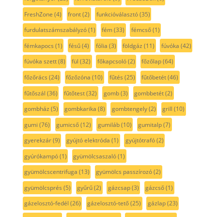
FreshZone
(4)
front
(2)
funkcióválasztó
(35)
furdulatszámszabályzó
(1)
fém
(33)
fémcső
(1)
fémkapocs
(1)
fésű
(4)
fólia
(3)
földgáz
(11)
fúvóka
(42)
fúvóka szett
(8)
fül
(32)
főkapcsoló
(2)
főzőlap
(64)
főzőrács
(24)
főzőzóna
(10)
fűtés
(25)
fűtőbetét
(46)
fűtőszál
(36)
fűtőtest
(32)
gomb
(3)
gombbetét
(2)
gombház
(5)
gombkarika
(8)
gombtengely
(2)
grill
(10)
gumi
(76)
gumicső
(12)
gumiláb
(10)
gumitalp
(7)
gyerekzár
(9)
gyújtó elektróda
(1)
gyújtótrafó
(2)
gyúrókampó
(1)
gyümölcsaszaló
(1)
gyümölcscentrifuga
(13)
gyümölcs passzírozó
(2)
gyümölcsprés
(5)
gyűrű
(2)
gázcsap
(3)
gázcső
(1)
gázelosztó-fedél
(26)
gázelosztó-tető
(25)
gázlap
(23)