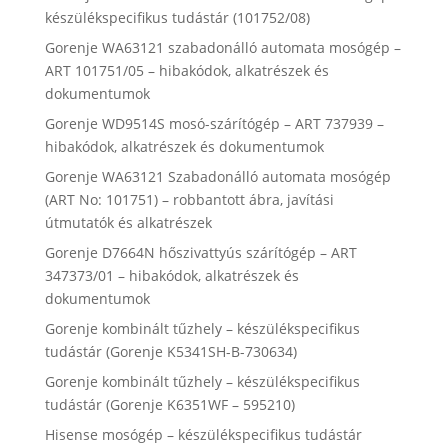
készülékspecifikus tudástár (101752/08)
Gorenje WA63121 szabadonálló automata mosógép –
ART 101751/05 – hibakódok, alkatrészek és
dokumentumok
Gorenje WD9514S mosó-szárítógép – ART 737939 –
hibakódok, alkatrészek és dokumentumok
Gorenje WA63121 Szabadonálló automata mosógép
(ART No: 101751) – robbantott ábra, javítási
útmutatók és alkatrészek
Gorenje D7664N hőszivattyús szárítógép – ART
347373/01 – hibakódok, alkatrészek és
dokumentumok
Gorenje kombinált tűzhely – készülékspecifikus
tudástár (Gorenje K5341SH-B-730634)
Gorenje kombinált tűzhely – készülékspecifikus
tudástár (Gorenje K6351WF – 595210)
Hisense mosógép – készülékspecifikus tudástár