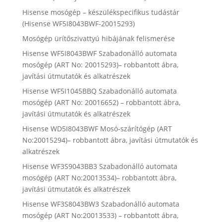
Hisense mosógép – készülékspecifikus tudástár
(Hisense WF5I8043BWF-20015293)
Mosógép ürítőszivattyú hibájának felismerése
Hisense WF5I8043BWF Szabadonálló automata
mosógép (ART No: 20015293)– robbantott ábra,
javítási útmutatók és alkatrészek
Hisense WF5I1045BBQ Szabadonálló automata
mosógép (ART No: 20016652) – robbantott ábra,
javítási útmutatók és alkatrészek
Hisense WD5I8043BWF Mosó-szárítógép (ART
No:20015294)– robbantott ábra, javítási útmutatók és
alkatrészek
Hisense WF3S9043BB3 Szabadonálló automata
mosógép (ART No:20013534)– robbantott ábra,
javítási útmutatók és alkatrészek
Hisense WF3S8043BW3 Szabadonálló automata
mosógép (ART No:20013533) – robbantott ábra,