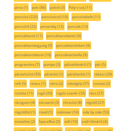
piros
(1)
polc
(86)
polcél
(3)
Poly-v szíj
(11)
porszívó
(220)
porszívócső
(10)
porszívókefe
(11)
porszűrő
(22)
portartály
(12)
porzsák
(13)
porzsáktartó
(11)
porzsáktartóbetét
(9)
porzsáktartóegység
(9)
porzsáktartóidom
(9)
porzsáktartókeret
(10)
porzsáktartóvilla
(9)
programóra
(7)
pumpa
(3)
pálcahőmérő
(1)
pár
(5)
páraelszívó
(50)
párásító
(1)
párátlanító
(1)
rekesz
(29)
relé
(5)
retesz
(1)
retro
(2)
robotgép
(37)
rosetta
(2)
rozetta
(11)
rugó
(20)
rugós-zsanér
(33)
rács
(27)
rácsgumi
(4)
rácstartó
(3)
résszívó
(8)
rögzítő
(27)
rögzítőfül
(1)
rövid
(1)
rúdmixer
(14)
side by side
(53)
smoothie
(2)
SpaceBox
(5)
stift
(10)
sutő hőmérő
(4)