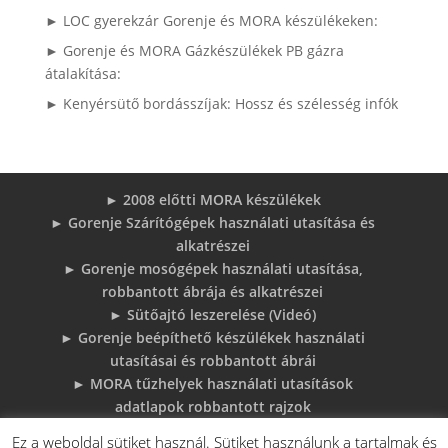
► LOC gyerekzár Gorenje és MORA készülékeken:
► Gorenje és MORA Gázkészülékek PB gázra
átalakítása:
► Kenyérsütő bordásszíjak: Hossz és szélesség infók
► 2008 előtti MORA készülékek
► Gorenje Szárítógépek használati utasítása és
alkatrészei
► Gorenje mosógépek használati utasítása,
robbantott ábrája és alkatrészei
► Sütőajtó leszerelése (Videó)
► Gorenje beépíthető készülékek használati
utasításai és robbantott ábrái
► MORA tűzhelyek használati utasítások
adatlapok robbantott rajzok
► Gorenje Bojler Vízkő problémák és
Ez a weboldal sütiket használ. Sütiket használunk a tartalmak és