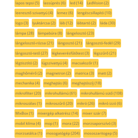
lapos tepsi
(5)
lassúprés
(6)
led
(14)
LedVision
(2)
leeresztő szivattyú
(4)
lemez
(6)
lengéscsillapító
(10)
logo
(3)
lyuktárcsa
(2)
láb
(12)
lábtartó
(2)
láda
(30)
lámpa
(28)
lámpabúra
(8)
lángelosztó
(23)
lángelosztó-rózsa
(21)
lángosztó
(21)
lángosztó-fedél
(29)
lángosztó-tető
(27)
légkeverésfűtőtest
(3)
légszűrő
(21)
légtisztító
(2)
lúgszivattyú
(4)
macsakszőr
(1)
maghőmérő
(2)
magnetron
(2)
matrica
(3)
matt
(2)
mechanika
(4)
meghajtás
(6)
meghajtószíj
(18)
mikrofilter
(20)
mikrohullámú
(61)
mikrohullámú sütő
(108)
mikroszálas
(1)
mikroszűrő
(20)
mikró
(26)
mikró izzó
(6)
MixBox
(1)
mixergép alkatrész
(14)
mixer szár
(7)
mobil klíma
(4)
mop
(1)
mora
(22)
morzsaporszívó
(3)
morzsatálca
(1)
mosogatógép
(204)
mososzaritogep
(5)