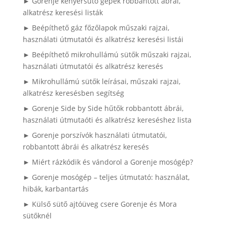
► Gorenje kenyérsütő gépek robbantott ábrái,
alkatrész keresési listák
► Beépíthető gáz főzőlapok műszaki rajzai,
használati útmutatói és alkatrész keresési listái
► Beépíthető mikrohullámú sütők műszaki rajzai,
használati útmutatói és alkatrész keresés
► Mikrohullámú sütők leírásai, műszaki rajzai,
alkatrész keresésben segítség
► Gorenje Side by Side hűtők robbantott ábrái,
használati útmutaóti és alkatrész kereséshez lista
► Gorenje porszívók használati útmutatói,
robbantott ábrái és alkatrész keresés
► Miért rázkódik és vándorol a Gorenje mosógép?
► Gorenje mosógép – teljes útmutató: használat,
hibák, karbantartás
► Külső sütő ajtóüveg csere Gorenje és Mora
sütőknél