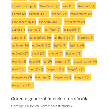
vízváltó szelep
(1)
WaveActive
(8)
wok
(10)
xtraspace
(1)
zacskó
(2)
zavarszűrő
(2)
zsanér
(76)
zsanéralátét
(2)
zsanérpersely
(2)
zsanértakaró
(2)
zsanértartó
(2)
zsinór
(1)
zsomp
(2)
zsírfilter
(2)
zsírszűrő
(6)
zsírálló
(1)
zöldségfiók
(50)
állítható láb
(7)
áramlás
(1)
átlátszó
(16)
égőfedél
(35)
égőfej
(1)
égőház
(9)
égőtető
(27)
ékszíj
(36)
élvédő
(5)
érzékelő
(3)
óraház
(2)
úszó
(3)
üst
(5)
üstgumi
(2)
üstszáj gumi
(14)
ütköző
(2)
üveg
(123)
üvegajtó
(17)
üvegbúra
(2)
üvegkehely
(3)
üveglap
(3)
üvegtartó
(6)
üvegtető
(2)
üvegtányér
(13)
Gorenje gépekről ötletek információk:
Gorenje K6351WF kombinált tűzhely –