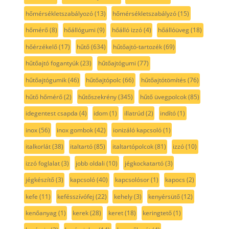
hőmérsékletszabályozó
(13)
hőmérsékletszabályzó
(15)
hőmérő
(8)
hőállógumi
(9)
hőálló izzó
(4)
hőállóüveg
(18)
hőérzékelő
(17)
hűtő
(634)
hűtőajtó-tartozék
(69)
hűtőajtó fogantyúk
(23)
hűtőajtógumi
(77)
hűtőajtógumik
(46)
hűtőajtópolc
(66)
hűtőajtótömítés
(76)
hűtő hőmérő
(2)
hűtőszekrény
(345)
hűtő üvegpolcok
(85)
idegentest csapda
(4)
idom
(1)
illatrúd
(2)
indító
(1)
inox
(56)
inox gombok
(42)
ionizáló kapcsoló
(1)
italkorlát
(38)
italtartó
(85)
italtartópolcok
(81)
izzó
(10)
izzó foglalat
(3)
jobb oldali
(10)
jégkockatartó
(3)
jégkészítő
(3)
kapcsoló
(40)
kapcsolósor
(1)
kapocs
(2)
kefe
(11)
kefésszívófej
(22)
kehely
(3)
kenyérsütő
(12)
kenőanyag
(1)
kerek
(28)
keret
(18)
keringtető
(1)