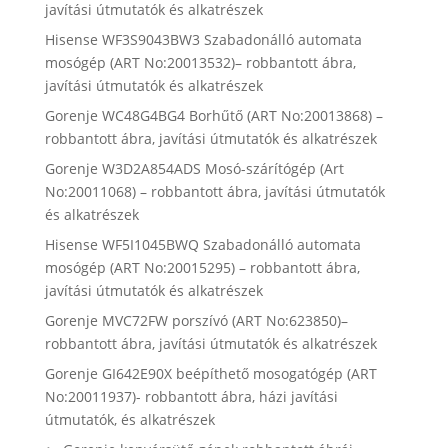
javítási útmutatók és alkatrészek
Hisense WF3S9043BW3 Szabadonálló automata
mosógép (ART No:20013532)– robbantott ábra,
javítási útmutatók és alkatrészek
Gorenje WC48G4BG4 Borhűtő (ART No:20013868) –
robbantott ábra, javítási útmutatók és alkatrészek
Gorenje W3D2A854ADS Mosó-szárítógép (Art
No:20011068) – robbantott ábra, javítási útmutatók
és alkatrészek
Hisense WF5I1045BWQ Szabadonálló automata
mosógép (ART No:20015295) – robbantott ábra,
javítási útmutatók és alkatrészek
Gorenje MVC72FW porszívó (ART No:623850)–
robbantott ábra, javítási útmutatók és alkatrészek
Gorenje GI642E90X beépíthető mosogatógép (ART
No:20011937)- robbantott ábra, házi javítási
útmutatók, és alkatrészek