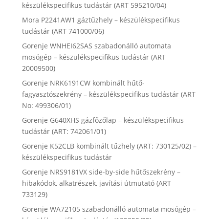
készülékspecifikus tudástár (ART 595210/04)
Mora P2241AW1 gáztűzhely – készülékspecifikus
tudástár (ART 741000/06)
Gorenje WNHEI62SAS szabadonálló automata
mosógép – készülékspecifikus tudástár (ART
20009500)
Gorenje NRK6191CW kombinált hűtő-
fagyasztószekrény – készülékspecifikus tudástár (ART
No: 499306/01)
Gorenje G640XHS gázfőzőlap – készülékspecifikus
tudástár (ART: 742061/01)
Gorenje K52CLB kombinált tűzhely (ART: 730125/02) –
készülékspecifikus tudástár
Gorenje NRS9181VX side-by-side hűtőszekrény –
hibakódok, alkatrészek, javítási útmutató (ART
733129)
Gorenje WA72105 szabadonálló automata mosógép –