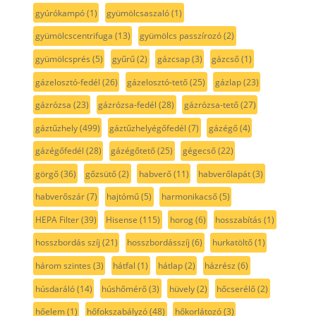
gyúrókampó
(1)
gyümölcsaszaló
(1)
gyümölcscentrifuga
(13)
gyümölcs passzírozó
(2)
gyümölcsprés
(5)
gyűrű
(2)
gázcsap
(3)
gázcső
(1)
gázelosztó-fedél
(26)
gázelosztó-tető
(25)
gázlap
(23)
gázrózsa
(23)
gázrózsa-fedél
(28)
gázrózsa-tető
(27)
gáztűzhely
(499)
gáztűzhelyégőfedél
(7)
gázégő
(4)
gázégőfedél
(28)
gázégőtető
(25)
gégecső
(22)
görgő
(36)
gőzsütő
(2)
habverő
(11)
habverőlapát
(3)
habverőszár
(7)
hajtómű
(5)
harmonikacső
(5)
HEPA Filter
(39)
Hisense
(115)
horog
(6)
hosszabítás
(1)
hosszbordás szíj
(21)
hosszbordásszíj
(6)
hurkatöltő
(1)
három szintes
(3)
hátfal
(1)
hátlap
(2)
házrész
(6)
húsdaráló
(14)
húshőmérő
(3)
hüvely
(2)
hőcserélő
(2)
hőelem
(1)
hőfokszabályzó
(48)
hőkorlátozó
(3)