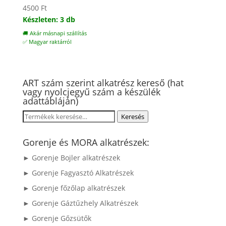
4500
Ft
Készleten: 3 db
🚚 Akár másnapi szállítás
✅ Magyar raktárról
ART szám szerint alkatrész kereső (hat
vagy nyolcjegyű szám a készülék
adattábláján)
Keresés
Keresés
a
következőre:
Gorenje és MORA alkatrészek:
► Gorenje Bojler alkatrészek
► Gorenje Fagyasztó Alkatrészek
► Gorenje főzőlap alkatrészek
► Gorenje Gáztűzhely Alkatrészek
► Gorenje Gőzsütők