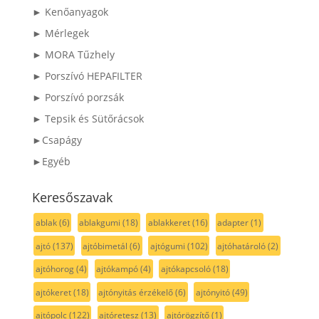
► Kenőanyagok
► Mérlegek
► MORA Tűzhely
► Porszívó HEPAFILTER
► Porszívó porzsák
► Tepsik és Sütőrácsok
►Csapágy
►Egyéb
Keresőszavak
ablak
(6)
ablakgumi
(18)
ablakkeret
(16)
adapter
(1)
ajtó
(137)
ajtóbimetál
(6)
ajtógumi
(102)
ajtóhatároló
(2)
ajtóhorog
(4)
ajtókampó
(4)
ajtókapcsoló
(18)
ajtókeret
(18)
ajtónyitás érzékelő
(6)
ajtónyitó
(49)
ajtópolc
(122)
ajtóretesz
(13)
ajtórögzítő
(1)