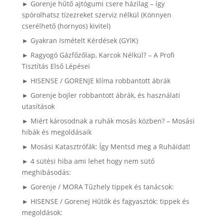
► Gorenje hűtő ajtógumi csere házilag – így
spórolhatsz tízezreket szerviz nélkül (Könnyen
cserélhető (hornyos) kivitel)
► Gyakran Ismételt Kérdések (GYIK)
► Ragyogó Gázfőzőlap, Karcok Nélkül? – A Profi
Tisztítás Első Lépései
► HISENSE / GORENJE klíma robbantott ábrák
► Gorenje bojler robbantott ábrák, és használati
utasítások
► Miért károsodnak a ruhák mosás közben? – Mosási
hibák és megoldásaik
► Mosási Katasztrófák: Így Mentsd meg a Ruháidat!
► 4 sütési hiba ami lehet hogy nem sütő
meghibásodás:
► Gorenje / MORA Tűzhely tippek és tanácsok:
► HISENSE / Gorenej Hűtők és fagyasztók: tippek és
megoldások: