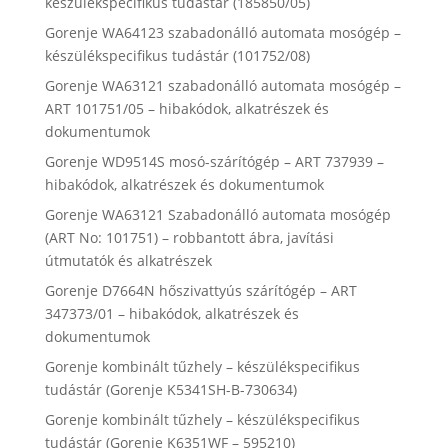
készülékspecifikus tudástár (185850/05)
Gorenje WA64123 szabadonálló automata mosógép –
készülékspecifikus tudástár (101752/08)
Gorenje WA63121 szabadonálló automata mosógép –
ART 101751/05 – hibakódok, alkatrészek és
dokumentumok
Gorenje WD9514S mosó-szárítógép – ART 737939 –
hibakódok, alkatrészek és dokumentumok
Gorenje WA63121 Szabadonálló automata mosógép
(ART No: 101751) – robbantott ábra, javítási
útmutatók és alkatrészek
Gorenje D7664N hőszivattyús szárítógép – ART
347373/01 – hibakódok, alkatrészek és
dokumentumok
Gorenje kombinált tűzhely – készülékspecifikus
tudástár (Gorenje K5341SH-B-730634)
Gorenje kombinált tűzhely – készülékspecifikus
tudástár (Gorenje K6351WF – 595210)