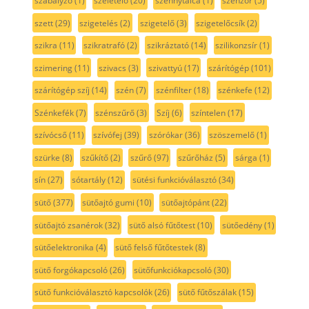
szabályzó
(1)
szeletelő
(20)
szennytálca
(1)
szenzor
(5)
szett
(29)
szigetelés
(2)
szigetelő
(3)
szigetelőcsík
(2)
szikra
(11)
szikratrafó
(2)
szikráztató
(14)
szilikonzsír
(1)
szimering
(11)
szivacs
(3)
szivattyú
(17)
szárítógép
(101)
szárítógép szíj
(14)
szén
(7)
szénfilter
(18)
szénkefe
(12)
Szénkefék
(7)
szénszűrő
(3)
Szíj
(6)
színtelen
(17)
szívócső
(11)
szívófej
(39)
szórókar
(36)
szöszemelő
(1)
szürke
(8)
szűkítő
(2)
szűrő
(97)
szűrőház
(5)
sárga
(1)
sín
(27)
sótartály
(12)
sütési funkcióválasztó
(34)
sütő
(377)
sütőajtó gumi
(10)
sütőajtópánt
(22)
sütőajtó zsanérok
(32)
sütő alsó fűtőtest
(10)
sütőedény
(1)
sütőelektronika
(4)
sütő felső fűtőtestek
(8)
sütő forgókapcsoló
(26)
sütőfunkciókapcsoló
(30)
sütő funkcióválasztó kapcsolók
(26)
sütő fűtőszálak
(15)