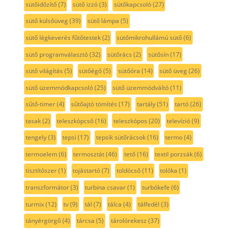
sütőidőzítő
(7)
sütő izzó
(3)
sütőkapcsoló
(27)
sütő külsőüveg
(39)
sütő lámpa
(5)
sütő légkeverés fűtőtestek
(2)
sütőmikrohullámú sütő
(6)
sütő programválasztó
(32)
sütőrács
(2)
sütősín
(17)
sütő világítás
(5)
sütőégő
(5)
sütőóra
(14)
sütő üveg
(26)
sütő üzemmódkapcsoló
(25)
sütő üzemmódváltó
(11)
sűtő-timer
(4)
sűtőajtó tömítés
(17)
tartály
(51)
tartó
(26)
tasak
(2)
teleszkópcső
(16)
teleszkópos
(20)
televízió
(9)
tengely
(3)
tepsi
(17)
tepsik sütőrácsok
(16)
termo
(4)
termoelem
(6)
termosztát
(46)
tető
(16)
textil porzsák
(6)
tisztítószer
(1)
tojástartó
(7)
toldócső
(11)
tolóka
(1)
transzformátor
(3)
turbina csavar
(1)
turbókefe
(6)
turmix
(12)
tv
(9)
tál
(7)
tálca
(4)
tálfedél
(3)
tányérgörgő
(4)
tárcsa
(5)
tárolórekesz
(37)