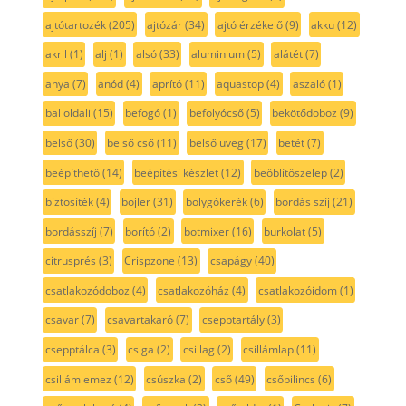
ajtótartozék
(205)
ajtózár
(34)
ajtó érzékelő
(9)
akku
(12)
akril
(1)
alj
(1)
alsó
(33)
aluminium
(5)
alátét
(7)
anya
(7)
anód
(4)
aprító
(11)
aquastop
(4)
aszaló
(1)
bal oldali
(15)
befogó
(1)
befolyócső
(5)
bekötődoboz
(9)
belső
(30)
belső cső
(11)
belső üveg
(17)
betét
(7)
beépíthető
(14)
beépítési készlet
(12)
beőblítőszelep
(2)
biztosíték
(4)
bojler
(31)
bolygókerék
(6)
bordás szíj
(21)
bordásszíj
(7)
borító
(2)
botmixer
(16)
burkolat
(5)
citrusprés
(3)
Crispzone
(13)
csapágy
(40)
csatlakozódoboz
(4)
csatlakozóház
(4)
csatlakozóidom
(1)
csavar
(7)
csavartakaró
(7)
csepptartály
(3)
csepptálca
(3)
csiga
(2)
csillag
(2)
csillámlap
(11)
csillámlemez
(12)
csúszka
(2)
cső
(49)
csőbilincs
(6)