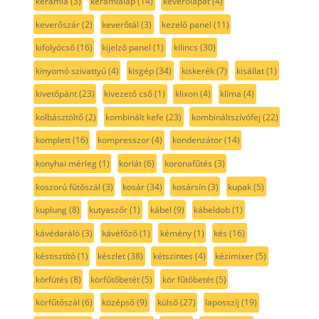
kerámia
(3)
kerámialap
(14)
keverőlapát
(4)
keverőszár
(2)
keverőtál
(3)
kezelő panel
(11)
kifolyócső
(16)
kijelző panel
(1)
kilincs
(30)
kinyomó szivattyú
(4)
kisgép
(34)
kiskerék
(7)
kisállat
(1)
kivetőpánt
(23)
kivezető cső
(1)
klixon
(4)
klíma
(4)
kolbásztöltő
(2)
kombinált kefe
(23)
kombináltszívófej
(22)
komplett
(16)
kompresszor
(4)
kondenzátor
(14)
konyhai mérleg
(1)
korlát
(6)
koronafűtés
(3)
koszorú fűtőszál
(3)
kosár
(34)
kosársín
(3)
kupak
(5)
kuplung
(8)
kutyaszőr
(1)
kábel
(9)
kábeldob
(1)
kávédaráló
(3)
kávéfőző
(1)
kémény
(1)
kés
(16)
késtisztító
(1)
készlet
(38)
kétszintes
(4)
kézimixer
(5)
körfütés
(8)
körfűtőbetét
(5)
kör fűtőbetét
(5)
körfűtőszál
(6)
középső
(9)
külső
(27)
laposszíj
(19)