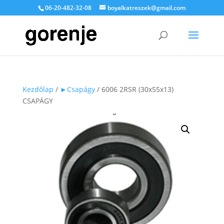
06-20-482-32-08
boyalkatreszek@gmail.com
Kezdőlap
/
►Csapágy
/ 6006 2RSR (30x55x13)
CSAPÁGY