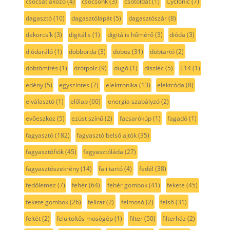
csőcsatlakozó
(4)
csőcsonk
(3)
csőtoldat
(1)
Cyclonic
(7)
dagasztó
(10)
dagasztólapát
(5)
dagasztószár
(8)
dekorcsík
(3)
digitális
(1)
digitális hőmérő
(3)
dióda
(3)
diódaráló
(1)
dobborda
(3)
doboz
(31)
dobtartó
(2)
dobtömítés
(1)
drótpolc
(9)
dugó
(1)
díszléc
(5)
E14
(1)
edény
(5)
egyszintes
(7)
elektronika
(13)
elektróda
(8)
elválasztó
(1)
előlap
(60)
energia szabályzó
(2)
evőeszköz
(5)
ezüst színű
(2)
facsarókúp
(1)
fagadó
(1)
fagyasztó
(182)
fagyasztó belső ajtók
(35)
fagyasztófiók
(45)
fagyasztóláda
(27)
fagyasztószekrény
(14)
fali tartó
(4)
fedél
(38)
fedőlemez
(7)
fehér
(64)
fehér gombok
(41)
fekete
(45)
fekete gombok
(26)
felirat
(2)
felmosó
(2)
felső
(31)
feltét
(2)
felültöltős mosógép
(1)
filter
(50)
filterház
(2)