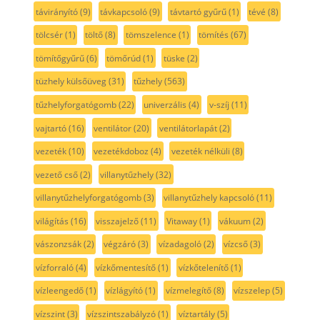
távirányító
(9)
távkapcsoló
(9)
távtartó gyűrű
(1)
tévé
(8)
tölcsér
(1)
töltő
(8)
tömszelence
(1)
tömítés
(67)
tömítőgyűrű
(6)
tömőrúd
(1)
tüske
(2)
tüzhely külsőüveg
(31)
tűzhely
(563)
tűzhelyforgatógomb
(22)
univerzális
(4)
v-szíj
(11)
vajtartó
(16)
ventilátor
(20)
ventilátorlapát
(2)
vezeték
(10)
vezetékdoboz
(4)
vezeték nélküli
(8)
vezető cső
(2)
villanytűzhely
(32)
villanytűzhelyforgatógomb
(3)
villanytűzhely kapcsoló
(11)
világítás
(16)
visszajelző
(11)
Vitaway
(1)
vákuum
(2)
vászonzsák
(2)
végzáró
(3)
vízadagoló
(2)
vízcső
(3)
vízforraló
(4)
vízkőmentesítő
(1)
vízkőtelenítő
(1)
vízleengedő
(1)
vízlágyító
(1)
vízmelegítő
(8)
vízszelep
(5)
vízszint
(3)
vízszintszabályzó
(1)
víztartály
(5)