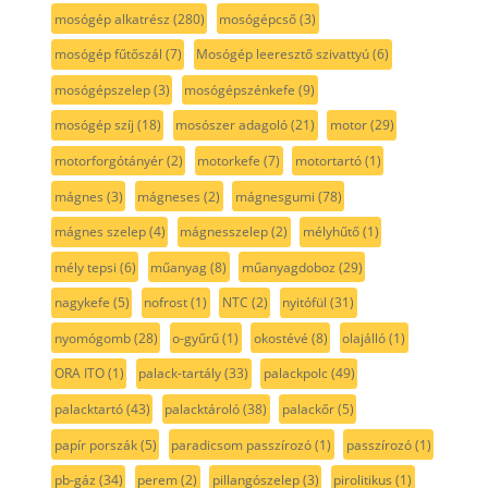
mosógép alkatrész
(280)
mosógépcső
(3)
mosógép fűtőszál
(7)
Mosógép leeresztő szivattyú
(6)
mosógépszelep
(3)
mosógépszénkefe
(9)
mosógép szíj
(18)
mosószer adagoló
(21)
motor
(29)
motorforgótányér
(2)
motorkefe
(7)
motortartó
(1)
mágnes
(3)
mágneses
(2)
mágnesgumi
(78)
mágnes szelep
(4)
mágnesszelep
(2)
mélyhűtő
(1)
mély tepsi
(6)
műanyag
(8)
műanyagdoboz
(29)
nagykefe
(5)
nofrost
(1)
NTC
(2)
nyitófül
(31)
nyomógomb
(28)
o-gyűrű
(1)
okostévé
(8)
olajálló
(1)
ORA ITO
(1)
palack-tartály
(33)
palackpolc
(49)
palacktartó
(43)
palacktároló
(38)
palackőr
(5)
papír porszák
(5)
paradicsom passzírozó
(1)
passzírozó
(1)
pb-gáz
(34)
perem
(2)
pillangószelep
(3)
pirolitikus
(1)