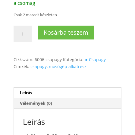
a csomag
Csak 2 maradt készleten
6006
Kosárba teszem
2RSR
(30x55x13)
CSAPÁGY
mennyiség
Cikkszám:
6006 csapágy
Kategória:
►Csapágy
Címkék:
csapágy
,
mosógép alkatrész
Leírás
Vélemények (0)
Leírás