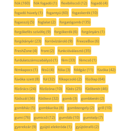
fiók
(160)
fiók fogadó
(1)
flexibiliscső
(12)
fogadó
(4)
fogadó hüvely
(1)
fogantyú
(60)
fogaskerék
(10)
fogasszíj
(5)
foglalat
(2)
forgatógomb
(135)
forgókefés szívófej
(9)
forgókerék
(6)
forgónyárs
(1)
forgótányér
(23)
forróvíztároló
(9)
FreezeBox
(6)
FreshZone
(4)
front
(2)
funkcióválasztó
(35)
furdulatszámszabályzó
(1)
fém
(33)
fémcső
(1)
fémkapocs
(1)
fésű
(4)
fólia
(3)
földgáz
(11)
fúvóka
(42)
fúvóka szett
(8)
fül
(32)
főkapcsoló
(2)
főzőlap
(64)
főzőrács
(24)
főzőzóna
(10)
fűtés
(25)
fűtőbetét
(46)
fűtőszál
(36)
fűtőtest
(32)
gomb
(3)
gombbetét
(2)
gombház
(5)
gombkarika
(8)
gombtengely
(2)
grill
(10)
gumi
(76)
gumicső
(12)
gumiláb
(10)
gumitalp
(7)
gyerekzár
(9)
gyújtó elektróda
(1)
gyújtótrafó
(2)