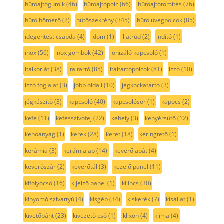
hűtőajtógumik
(46)
hűtőajtópolc
(66)
hűtőajtótömítés
(76)
hűtő hőmérő
(2)
hűtőszekrény
(345)
hűtő üvegpolcok
(85)
idegentest csapda
(4)
idom
(1)
illatrúd
(2)
indító
(1)
inox
(56)
inox gombok
(42)
ionizáló kapcsoló
(1)
italkorlát
(38)
italtartó
(85)
italtartópolcok
(81)
izzó
(10)
izzó foglalat
(3)
jobb oldali
(10)
jégkockatartó
(3)
jégkészítő
(3)
kapcsoló
(40)
kapcsolósor
(1)
kapocs
(2)
kefe
(11)
kefésszívófej
(22)
kehely
(3)
kenyérsütő
(12)
kenőanyag
(1)
kerek
(28)
keret
(18)
keringtető
(1)
kerámia
(3)
kerámialap
(14)
keverőlapát
(4)
keverőszár
(2)
keverőtál
(3)
kezelő panel
(11)
kifolyócső
(16)
kijelző panel
(1)
kilincs
(30)
kinyomó szivattyú
(4)
kisgép
(34)
kiskerék
(7)
kisállat
(1)
kivetőpánt
(23)
kivezető cső
(1)
klixon
(4)
klíma
(4)