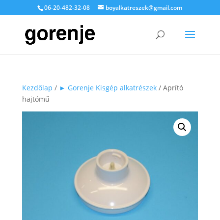
06-20-482-32-08
boyalkatreszek@gmail.com
Kezdőlap
/
► Gorenje Kisgép alkatrészek
/ Aprító
hajtómű