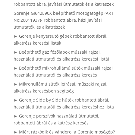
robbantott ábra, javítási útmutatók és alkatrészek
Gorenje GI642E90X beépíthető mosogatógép (ART
No:20011937)- robbantott ábra, házi javítási
útmutatók, és alkatrészek
► Gorenje kenyérsütő gépek robbantott ábrái,
alkatrész keresési listák
► Beépíthető gáz főzőlapok műszaki rajzai,
használati útmutatói és alkatrész keresési listái
► Beépíthető mikrohullámú sütők műszaki rajzai,
használati útmutatói és alkatrész keresés
► Mikrohullámú sütők leírásai, műszaki rajzai,
alkatrész keresésben segítség
► Gorenje Side by Side hűtők robbantott ábrái,
használati útmutaóti és alkatrész kereséshez lista
► Gorenje porszívók használati útmutatói,
robbantott ábrái és alkatrész keresés
► Miért rázkódik és vándorol a Gorenje mosógép?