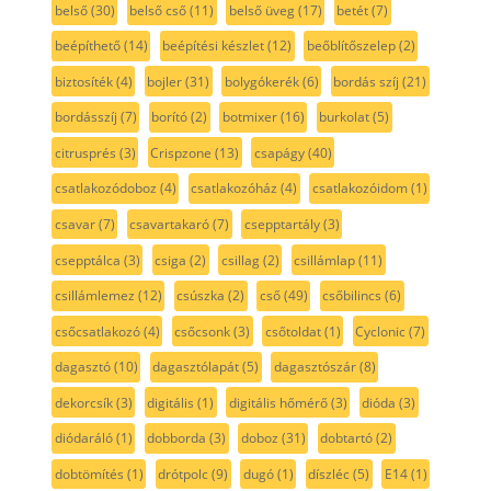
belső
(30)
belső cső
(11)
belső üveg
(17)
betét
(7)
beépíthető
(14)
beépítési készlet
(12)
beőblítőszelep
(2)
biztosíték
(4)
bojler
(31)
bolygókerék
(6)
bordás szíj
(21)
bordásszíj
(7)
borító
(2)
botmixer
(16)
burkolat
(5)
citrusprés
(3)
Crispzone
(13)
csapágy
(40)
csatlakozódoboz
(4)
csatlakozóház
(4)
csatlakozóidom
(1)
csavar
(7)
csavartakaró
(7)
csepptartály
(3)
csepptálca
(3)
csiga
(2)
csillag
(2)
csillámlap
(11)
csillámlemez
(12)
csúszka
(2)
cső
(49)
csőbilincs
(6)
csőcsatlakozó
(4)
csőcsonk
(3)
csőtoldat
(1)
Cyclonic
(7)
dagasztó
(10)
dagasztólapát
(5)
dagasztószár
(8)
dekorcsík
(3)
digitális
(1)
digitális hőmérő
(3)
dióda
(3)
diódaráló
(1)
dobborda
(3)
doboz
(31)
dobtartó
(2)
dobtömítés
(1)
drótpolc
(9)
dugó
(1)
díszléc
(5)
E14
(1)