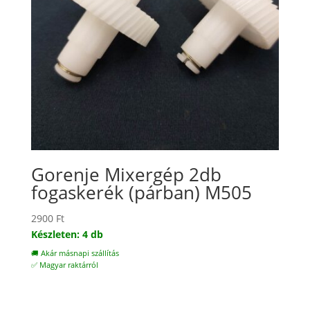
Gorenje Mixergép 2db
fogaskerék (párban) M505
2900
Ft
Készleten: 4 db
🚚 Akár másnapi szállítás
✅ Magyar raktárról