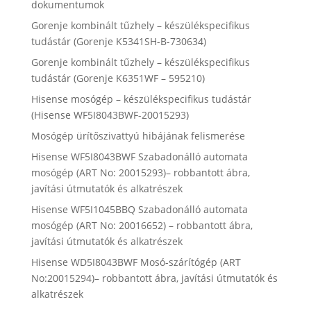
dokumentumok
Gorenje kombinált tűzhely – készülékspecifikus
tudástár (Gorenje K5341SH-B-730634)
Gorenje kombinált tűzhely – készülékspecifikus
tudástár (Gorenje K6351WF – 595210)
Hisense mosógép – készülékspecifikus tudástár
(Hisense WF5I8043BWF-20015293)
Mosógép ürítőszivattyú hibájának felismerése
Hisense WF5I8043BWF Szabadonálló automata
mosógép (ART No: 20015293)– robbantott ábra,
javítási útmutatók és alkatrészek
Hisense WF5I1045BBQ Szabadonálló automata
mosógép (ART No: 20016652) – robbantott ábra,
javítási útmutatók és alkatrészek
Hisense WD5I8043BWF Mosó-szárítógép (ART
No:20015294)– robbantott ábra, javítási útmutatók és
alkatrészek