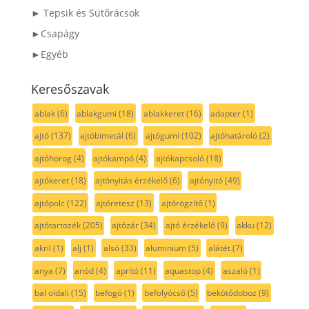
► Tepsik és Sütőrácsok
►Csapágy
►Egyéb
Keresőszavak
ablak
(6)
ablakgumi
(18)
ablakkeret
(16)
adapter
(1)
ajtó
(137)
ajtóbimetál
(6)
ajtógumi
(102)
ajtóhatároló
(2)
ajtóhorog
(4)
ajtókampó
(4)
ajtókapcsoló
(18)
ajtókeret
(18)
ajtónyitás érzékelő
(6)
ajtónyitó
(49)
ajtópolc
(122)
ajtóretesz
(13)
ajtórögzítő
(1)
ajtótartozék
(205)
ajtózár
(34)
ajtó érzékelő
(9)
akku
(12)
akril
(1)
alj
(1)
alsó
(33)
aluminium
(5)
alátét
(7)
anya
(7)
anód
(4)
aprító
(11)
aquastop
(4)
aszaló
(1)
bal oldali
(15)
befogó
(1)
befolyócső
(5)
bekötődoboz
(9)