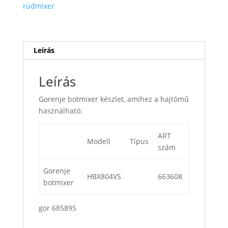
rúdmixer
Leírás
Leírás
Gorenje botmixer készlet, amihez a hajtómű
használható:
ART
Modell
Típus
szám
Gorenje
HBX804VS
663608
botmixer
gor 685895