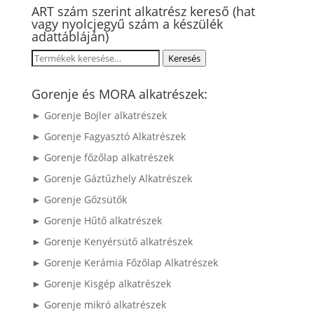
ART szám szerint alkatrész kereső (hat
vagy nyolcjegyű szám a készülék
adattábláján)
Keresés
Keresés
a
következőre:
Gorenje és MORA alkatrészek:
► Gorenje Bojler alkatrészek
► Gorenje Fagyasztó Alkatrészek
► Gorenje főzőlap alkatrészek
► Gorenje Gáztűzhely Alkatrészek
► Gorenje Gőzsütők
► Gorenje Hűtő alkatrészek
► Gorenje Kenyérsütő alkatrészek
► Gorenje Kerámia Főzőlap Alkatrészek
► Gorenje Kisgép alkatrészek
► Gorenje mikró alkatrészek