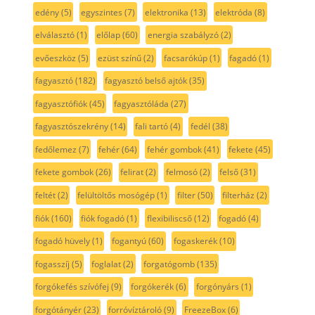
edény
(5)
egyszintes
(7)
elektronika
(13)
elektróda
(8)
elválasztó
(1)
előlap
(60)
energia szabályzó
(2)
evőeszköz
(5)
ezüst színű
(2)
facsarókúp
(1)
fagadó
(1)
fagyasztó
(182)
fagyasztó belső ajtók
(35)
fagyasztófiók
(45)
fagyasztóláda
(27)
fagyasztószekrény
(14)
fali tartó
(4)
fedél
(38)
fedőlemez
(7)
fehér
(64)
fehér gombok
(41)
fekete
(45)
fekete gombok
(26)
felirat
(2)
felmosó
(2)
felső
(31)
feltét
(2)
felültöltős mosógép
(1)
filter
(50)
filterház
(2)
fiók
(160)
fiók fogadó
(1)
flexibiliscső
(12)
fogadó
(4)
fogadó hüvely
(1)
fogantyú
(60)
fogaskerék
(10)
fogasszíj
(5)
foglalat
(2)
forgatógomb
(135)
forgókefés szívófej
(9)
forgókerék
(6)
forgónyárs
(1)
forgótányér
(23)
forróvíztároló
(9)
FreezeBox
(6)