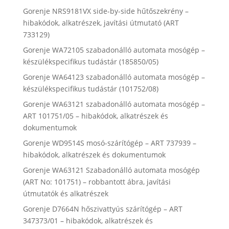
Gorenje NRS9181VX side-by-side hűtőszekrény –
hibakódok, alkatrészek, javítási útmutató (ART
733129)
Gorenje WA72105 szabadonálló automata mosógép –
készülékspecifikus tudástár (185850/05)
Gorenje WA64123 szabadonálló automata mosógép –
készülékspecifikus tudástár (101752/08)
Gorenje WA63121 szabadonálló automata mosógép –
ART 101751/05 – hibakódok, alkatrészek és
dokumentumok
Gorenje WD9514S mosó-szárítógép – ART 737939 –
hibakódok, alkatrészek és dokumentumok
Gorenje WA63121 Szabadonálló automata mosógép
(ART No: 101751) – robbantott ábra, javítási
útmutatók és alkatrészek
Gorenje D7664N hőszivattyús szárítógép – ART
347373/01 – hibakódok, alkatrészek és