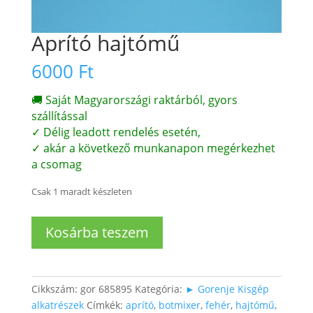
Aprító hajtómű
6000
Ft
🚚 Saját Magyarországi raktárból, gyors
szállítással
✓ Délig leadott rendelés esetén,
✓ akár a következő munkanapon megérkezhet
a csomag
Csak 1 maradt készleten
Aprító
Kosárba teszem
hajtómű
mennyiség
Cikkszám:
gor 685895
Kategória:
► Gorenje Kisgép
alkatrészek
Címkék:
aprító
,
botmixer
,
fehér
,
hajtómű
,