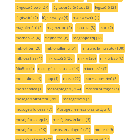
lángosztó-tető
(27)
légkeverésfűtőtest
(3)
légszűrő
(21)
légtisztító
(2)
lúgszivattyú
(4)
macsakszőr
(1)
maghőmérő
(2)
magnetron
(2)
matrica
(3)
matt
(2)
mechanika
(4)
meghajtás
(6)
meghajtószíj
(18)
mikrofilter
(20)
mikrohullámú
(61)
mikrohullámú sütő
(108)
mikroszálas
(1)
mikroszűrő
(20)
mikró
(26)
mikró izzó
(6)
MixBox
(1)
mixergép alkatrész
(14)
mixer szár
(7)
mobil klíma
(4)
mop
(1)
mora
(22)
morzsaporszívó
(3)
morzsatálca
(1)
mosogatógép
(204)
mososzaritogep
(5)
mosógép alkatrész
(280)
mosógépcső
(3)
mosógép fűtőszál
(7)
Mosógép leeresztő szivattyú
(6)
mosógépszelep
(3)
mosógépszénkefe
(9)
mosógép szíj
(18)
mosószer adagoló
(21)
motor
(29)
motorforgótányér
(2)
motorkefe
(7)
motortartó
(1)