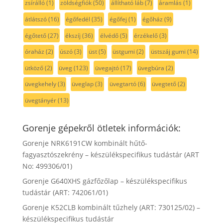
zsírálló
(1)
zöldségfiók
(50)
állítható láb
(7)
áramlás
(1)
átlátszó
(16)
égőfedél
(35)
égőfej
(1)
égőház
(9)
égőtető
(27)
ékszíj
(36)
élvédő
(5)
érzékelő
(3)
óraház
(2)
úszó
(3)
üst
(5)
üstgumi
(2)
üstszáj gumi
(14)
ütköző
(2)
üveg
(123)
üvegajtó
(17)
üvegbúra
(2)
üvegkehely
(3)
üveglap
(3)
üvegtartó
(6)
üvegtető
(2)
üvegtányér
(13)
Gorenje gépekről ötletek információk:
Gorenje NRK6191CW kombinált hűtő-
fagyasztószekrény – készülékspecifikus tudástár (ART
No: 499306/01)
Gorenje G640XHS gázfőzőlap – készülékspecifikus
tudástár (ART: 742061/01)
Gorenje K52CLB kombinált tűzhely (ART: 730125/02) –
készülékspecifikus tudástár