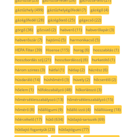
gázrózsa
(23)
gázrózsa-fedél
(28)
gázrózsa-tető
(27)
gáztűzhely
(499)
gáztűzhelyégőfedél
(7)
gázégő
(4)
gázégőfedél
(28)
gázégőtető
(25)
gégecső
(22)
görgő
(36)
gőzsütő
(2)
habverő
(11)
habverőlapát
(3)
habverőszár
(7)
hajtómű
(5)
harmonikacső
(5)
HEPA Filter
(39)
Hisense
(115)
horog
(6)
hosszabítás
(1)
hosszbordás szíj
(21)
hosszbordásszíj
(6)
hurkatöltő
(1)
három szintes
(3)
hátfal
(1)
hátlap
(2)
házrész
(6)
húsdaráló
(14)
húshőmérő
(3)
hüvely
(2)
hőcserélő
(2)
hőelem
(1)
hőfokszabályzó
(48)
hőkorlátozó
(3)
hőmérsékletszabályozó
(13)
hőmérsékletszabályzó
(15)
hőmérő
(8)
hőállógumi
(9)
hőálló izzó
(4)
hőállóüveg
(18)
hőérzékelő
(17)
hűtő
(634)
hűtőajtó-tartozék
(69)
hűtőajtó fogantyúk
(23)
hűtőajtógumi
(77)