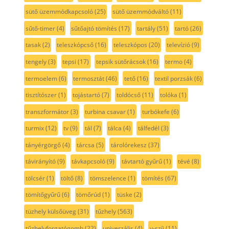
sütő üzemmódkapcsoló
(25)
sütő üzemmódváltó
(11)
sűtő-timer
(4)
sűtőajtó tömítés
(17)
tartály
(51)
tartó
(26)
tasak
(2)
teleszkópcső
(16)
teleszkópos
(20)
televízió
(9)
tengely
(3)
tepsi
(17)
tepsik sütőrácsok
(16)
termo
(4)
termoelem
(6)
termosztát
(46)
tető
(16)
textil porzsák
(6)
tisztítószer
(1)
tojástartó
(7)
toldócső
(11)
tolóka
(1)
transzformátor
(3)
turbina csavar
(1)
turbókefe
(6)
turmix
(12)
tv
(9)
tál
(7)
tálca
(4)
tálfedél
(3)
tányérgörgő
(4)
tárcsa
(5)
tárolórekesz
(37)
távirányító
(9)
távkapcsoló
(9)
távtartó gyűrű
(1)
tévé
(8)
tölcsér
(1)
töltő
(8)
tömszelence
(1)
tömítés
(67)
tömítőgyűrű
(6)
tömőrúd
(1)
tüske
(2)
tüzhely külsőüveg
(31)
tűzhely
(563)
tűzhelyforgatógomb
(22)
univerzális
(4)
v-szíj
(11)