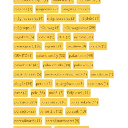
mágnes
(3)
mágneses
(2)
mágnesgumi
(78)
mágnes szelep
(4)
mágnesszelep
(2)
mélyhűtő
(1)
mély tepsi
(6)
műanyag
(8)
műanyagdoboz
(29)
nagykefe
(5)
nofrost
(1)
NTC
(2)
nyitófül
(31)
nyomógomb
(28)
o-gyűrű
(1)
okostévé
(8)
olajálló
(1)
ORA ITO
(1)
palack-tartály
(33)
palackpolc
(49)
palacktartó
(43)
palacktároló
(38)
palackőr
(5)
papír porszák
(5)
paradicsom passzírozó
(1)
passzírozó
(1)
pb-gáz
(34)
perem
(2)
pillangószelep
(3)
pirolitikus
(1)
piros
(1)
polc
(86)
polcél
(3)
Poly-v szíj
(11)
porszívó
(220)
porszívócső
(10)
porszívókefe
(11)
porszűrő
(22)
portartály
(12)
porzsák
(13)
porzsáktartó
(11)
porzsáktartóbetét
(9)