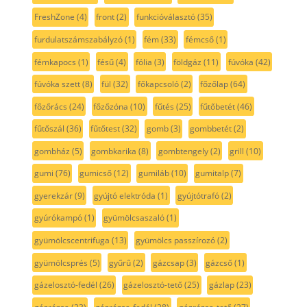
FreshZone
(4)
front
(2)
funkcióválasztó
(35)
furdulatszámszabályzó
(1)
fém
(33)
fémcső
(1)
fémkapocs
(1)
fésű
(4)
fólia
(3)
földgáz
(11)
fúvóka
(42)
fúvóka szett
(8)
fül
(32)
főkapcsoló
(2)
főzőlap
(64)
főzőrács
(24)
főzőzóna
(10)
fűtés
(25)
fűtőbetét
(46)
fűtőszál
(36)
fűtőtest
(32)
gomb
(3)
gombbetét
(2)
gombház
(5)
gombkarika
(8)
gombtengely
(2)
grill
(10)
gumi
(76)
gumicső
(12)
gumiláb
(10)
gumitalp
(7)
gyerekzár
(9)
gyújtó elektróda
(1)
gyújtótrafó
(2)
gyúrókampó
(1)
gyümölcsaszaló
(1)
gyümölcscentrifuga
(13)
gyümölcs passzírozó
(2)
gyümölcsprés
(5)
gyűrű
(2)
gázcsap
(3)
gázcső
(1)
gázelosztó-fedél
(26)
gázelosztó-tető
(25)
gázlap
(23)