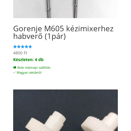
Gorenje M605 kézimixerhez
habverő (1pár)
4800
Ft
Értékelés:
5.00
Készleten: 4 db
/ 5
🚚 Akár másnapi szállítás
✅ Magyar raktárról