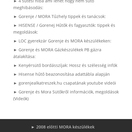
► 4 sütési hiba ami lehet hogy nem sütő
meghibásodás:
► Gorenje / MORA Tűzhely tippek és tanácsok:
► HISENSE / Gorenej Hűtők és fagyasztók: tippek és
megoldások:
► LOC gyerekzár Gorenje és MORA készülékeken:
► Gorenje és MORA Gázkészülékek PB gázra
átalakítása:
► Kenyérsütő bordásszíjak: Hossz és szélesség infók
► Hisense hűtő beazonosítása adattábla alapján
► gorenjealkatreszek.hu csapatának youtube videói
► Gorenje és Mora Sütőkről információk, megoldások
(Videók)
► 2008 előtti MORA készülékek