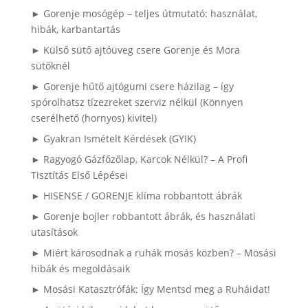
► Gorenje mosógép – teljes útmutató: használat,
hibák, karbantartás
► Külső sütő ajtóüveg csere Gorenje és Mora
sütőknél
► Gorenje hűtő ajtógumi csere házilag – így
spórolhatsz tízezreket szerviz nélkül (Könnyen
cserélhető (hornyos) kivitel)
► Gyakran Ismételt Kérdések (GYIK)
► Ragyogó Gázfőzőlap, Karcok Nélkül? – A Profi
Tisztítás Első Lépései
► HISENSE / GORENJE klíma robbantott ábrák
► Gorenje bojler robbantott ábrák, és használati
utasítások
► Miért károsodnak a ruhák mosás közben? – Mosási
hibák és megoldásaik
► Mosási Katasztrófák: Így Mentsd meg a Ruháidat!