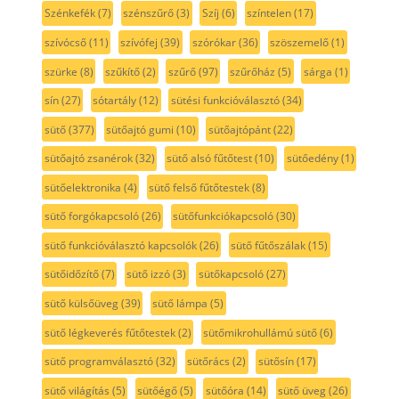
Szénkefék
(7)
szénszűrő
(3)
Szíj
(6)
színtelen
(17)
szívócső
(11)
szívófej
(39)
szórókar
(36)
szöszemelő
(1)
szürke
(8)
szűkítő
(2)
szűrő
(97)
szűrőház
(5)
sárga
(1)
sín
(27)
sótartály
(12)
sütési funkcióválasztó
(34)
sütő
(377)
sütőajtó gumi
(10)
sütőajtópánt
(22)
sütőajtó zsanérok
(32)
sütő alsó fűtőtest
(10)
sütőedény
(1)
sütőelektronika
(4)
sütő felső fűtőtestek
(8)
sütő forgókapcsoló
(26)
sütőfunkciókapcsoló
(30)
sütő funkcióválasztó kapcsolók
(26)
sütő fűtőszálak
(15)
sütőidőzítő
(7)
sütő izzó
(3)
sütőkapcsoló
(27)
sütő külsőüveg
(39)
sütő lámpa
(5)
sütő légkeverés fűtőtestek
(2)
sütőmikrohullámú sütő
(6)
sütő programválasztó
(32)
sütőrács
(2)
sütősín
(17)
sütő világítás
(5)
sütőégő
(5)
sütőóra
(14)
sütő üveg
(26)