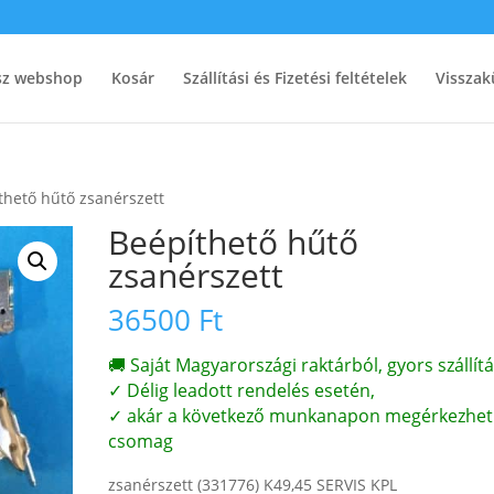
ész webshop
Kosár
Szállítási és Fizetési feltételek
Visszak
thető hűtő zsanérszett
Beépíthető hűtő
zsanérszett
36500
Ft
🚚 Saját Magyarországi raktárból, gyors szállítá
✓ Délig leadott rendelés esetén,
✓ akár a következő munkanapon megérkezhet
csomag
zsanérszett (331776) K49,45 SERVIS KPL