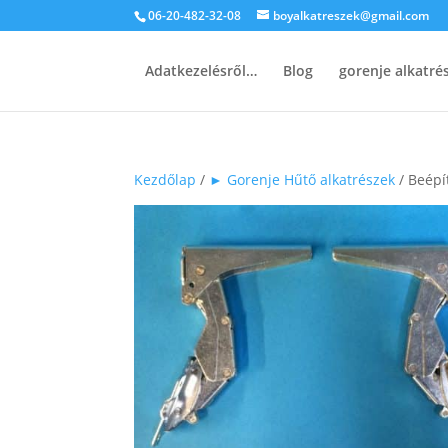
06-20-482-32-08
boyalkatreszek@gmail.com
Adatkezelésről…
Blog
gorenje alkatr
Kezdőlap
/
► Gorenje Hűtő alkatrészek
/ Beépí