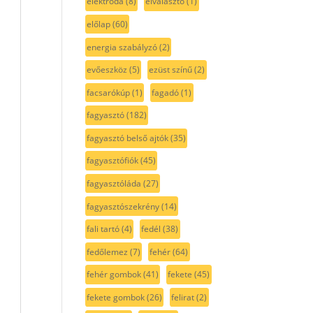
elektróda
(8)
elválasztó
(1)
előlap
(60)
energia szabályzó
(2)
evőeszköz
(5)
ezüst színű
(2)
facsarókúp
(1)
fagadó
(1)
fagyasztó
(182)
fagyasztó belső ajtók
(35)
fagyasztófiók
(45)
fagyasztóláda
(27)
fagyasztószekrény
(14)
fali tartó
(4)
fedél
(38)
fedőlemez
(7)
fehér
(64)
fehér gombok
(41)
fekete
(45)
fekete gombok
(26)
felirat
(2)