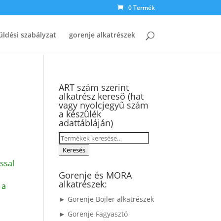
0 Termék
üldési szabályzat
gorenje alkatrészek
ART szám szerint
alkatrész kereső (hat
vagy nyolcjegyű szám
a készülék
adattábláján)
Keresés
a
Keresés
következőre:
ssal
Gorenje és MORA
alkatrészek:
 a
► Gorenje Bojler alkatrészek
► Gorenje Fagyasztó