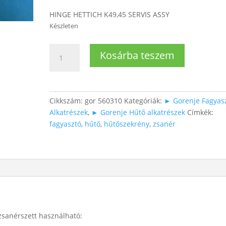
HINGE HETTICH K49,45 SERVIS ASSY
Készleten
Beépíthető
Kosárba teszem
hűtő
zsanérszett
mennyiség
Cikkszám:
gor 560310
Kategóriák:
► Gorenje Fagyas
Alkatrészek
,
► Gorenje Hűtő alkatrészek
Címkék:
fagyasztó
,
hűtő
,
hűtőszekrény
,
zsanér
zsanérszett használható: