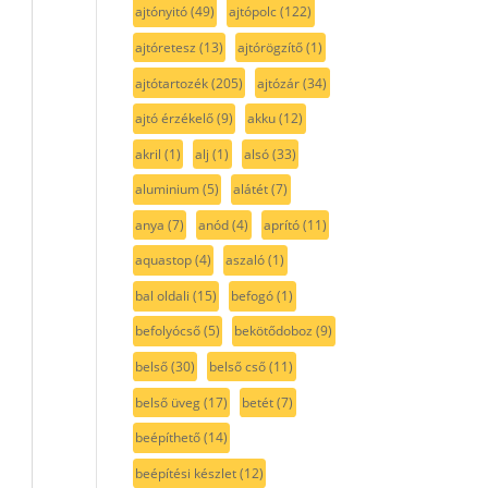
ajtónyitó
(49)
ajtópolc
(122)
ajtóretesz
(13)
ajtórögzítő
(1)
ajtótartozék
(205)
ajtózár
(34)
ajtó érzékelő
(9)
akku
(12)
akril
(1)
alj
(1)
alsó
(33)
aluminium
(5)
alátét
(7)
anya
(7)
anód
(4)
aprító
(11)
aquastop
(4)
aszaló
(1)
bal oldali
(15)
befogó
(1)
befolyócső
(5)
bekötődoboz
(9)
belső
(30)
belső cső
(11)
belső üveg
(17)
betét
(7)
beépíthető
(14)
beépítési készlet
(12)