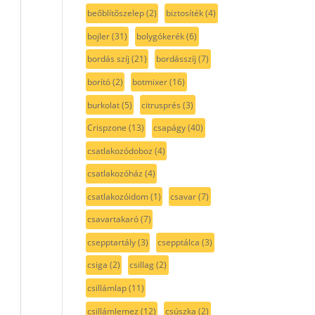
beőblítőszelep
(2)
biztosíték
(4)
bojler
(31)
bolygókerék
(6)
bordás szíj
(21)
bordásszíj
(7)
borító
(2)
botmixer
(16)
burkolat
(5)
citrusprés
(3)
Crispzone
(13)
csapágy
(40)
csatlakozódoboz
(4)
csatlakozóház
(4)
csatlakozóidom
(1)
csavar
(7)
csavartakaró
(7)
csepptartály
(3)
csepptálca
(3)
csiga
(2)
csillag
(2)
csillámlap
(11)
csillámlemez
(12)
csúszka
(2)