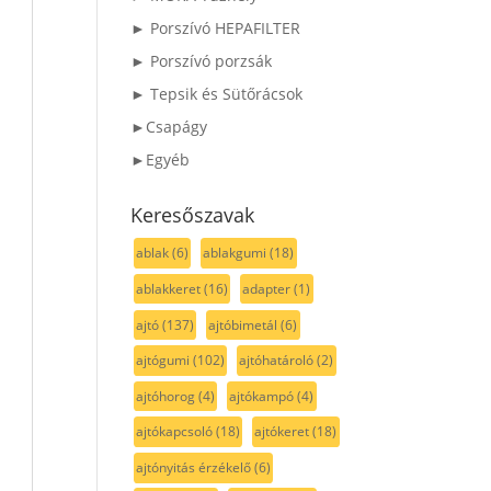
► Porszívó HEPAFILTER
► Porszívó porzsák
► Tepsik és Sütőrácsok
►Csapágy
►Egyéb
Keresőszavak
ablak
(6)
ablakgumi
(18)
ablakkeret
(16)
adapter
(1)
ajtó
(137)
ajtóbimetál
(6)
ajtógumi
(102)
ajtóhatároló
(2)
ajtóhorog
(4)
ajtókampó
(4)
ajtókapcsoló
(18)
ajtókeret
(18)
ajtónyitás érzékelő
(6)