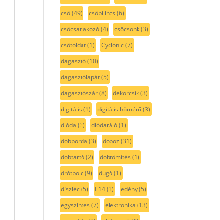
cső
(49)
csőbilincs
(6)
csőcsatlakozó
(4)
csőcsonk
(3)
csőtoldat
(1)
Cyclonic
(7)
dagasztó
(10)
dagasztólapát
(5)
dagasztószár
(8)
dekorcsík
(3)
digitális
(1)
digitális hőmérő
(3)
dióda
(3)
diódaráló
(1)
dobborda
(3)
doboz
(31)
dobtartó
(2)
dobtömítés
(1)
drótpolc
(9)
dugó
(1)
díszléc
(5)
E14
(1)
edény
(5)
egyszintes
(7)
elektronika
(13)