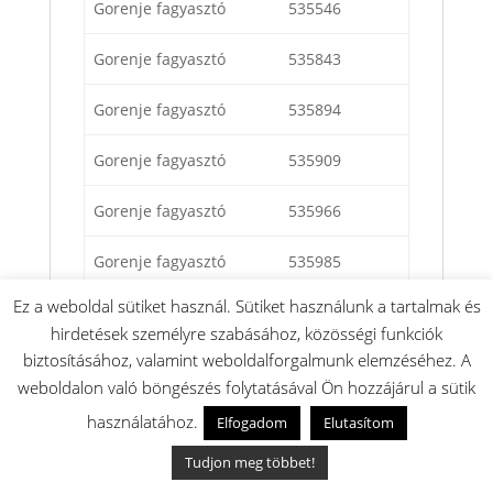
Gorenje fagyasztó
535546
Gorenje fagyasztó
535843
Gorenje fagyasztó
535894
Gorenje fagyasztó
535909
Gorenje fagyasztó
535966
Gorenje fagyasztó
535985
Ez a weboldal sütiket használ. Sütiket használunk a tartalmak és
Gorenje fagyasztó
545113
hirdetések személyre szabásához, közösségi funkciók
biztosításához, valamint weboldalforgalmunk elemzéséhez. A
Gorenje fagyasztó
545252
weboldalon való böngészés folytatásával Ön hozzájárul a sütik
Gorenje fagyasztó
545286
használatához.
Elfogadom
Elutasítom
Tudjon meg többet!
Gorenje fagyasztó
545958