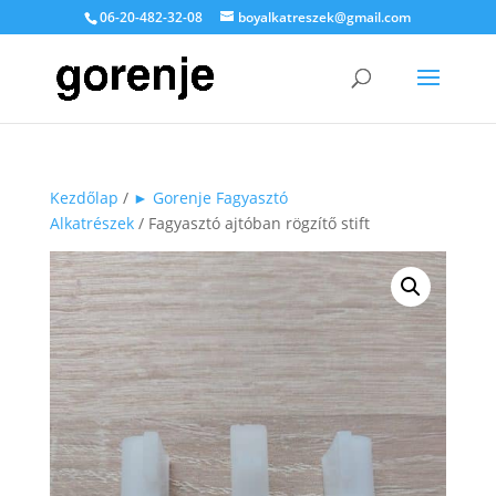
06-20-482-32-08
boyalkatreszek@gmail.com
Kezdőlap
/
► Gorenje Fagyasztó
Alkatrészek
/ Fagyasztó ajtóban rögzítő stift