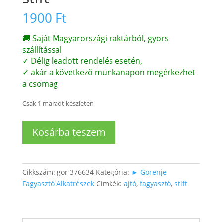
1900
Ft
🚚 Saját Magyarországi raktárból, gyors
szállítással
✓ Délig leadott rendelés esetén,
✓ akár a következő munkanapon megérkezhet
a csomag
Csak 1 maradt készleten
Fagyasztó
Kosárba teszem
ajtóban
rögzítő
stift
mennyiség
Cikkszám:
gor 376634
Kategória:
► Gorenje
Fagyasztó Alkatrészek
Címkék:
ajtó
,
fagyasztó
,
stift