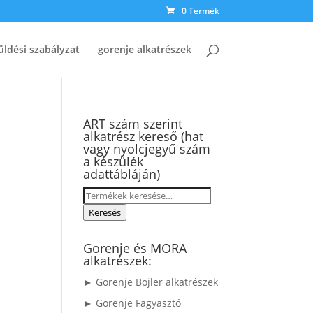
0 Termék
üldési szabályzat
gorenje alkatrészek
ART szám szerint
alkatrész kereső (hat
vagy nyolcjegyű szám
a készülék
adattábláján)
Keresés
a
Keresés
következőre:
Gorenje és MORA
alkatrészek:
► Gorenje Bojler alkatrészek
► Gorenje Fagyasztó