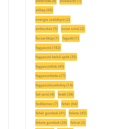
elektróda
(8)
elválasztó
(1)
előlap
(60)
energia szabályzó
(2)
evőeszköz
(5)
ezüst színű
(2)
facsarókúp
(1)
fagadó
(1)
fagyasztó
(182)
fagyasztó belső ajtók
(35)
fagyasztófiók
(45)
fagyasztóláda
(27)
fagyasztószekrény
(14)
fali tartó
(4)
fedél
(38)
fedőlemez
(7)
fehér
(64)
fehér gombok
(41)
fekete
(45)
fekete gombok
(26)
felirat
(2)