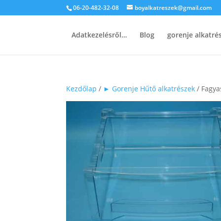
06-20-482-32-08
boyalkatreszek@gmail.com
Adatkezelésről…
Blog
gorenje alkatr
Kezdőlap
/
► Gorenje Hűtő alkatrészek
/ Fagyas