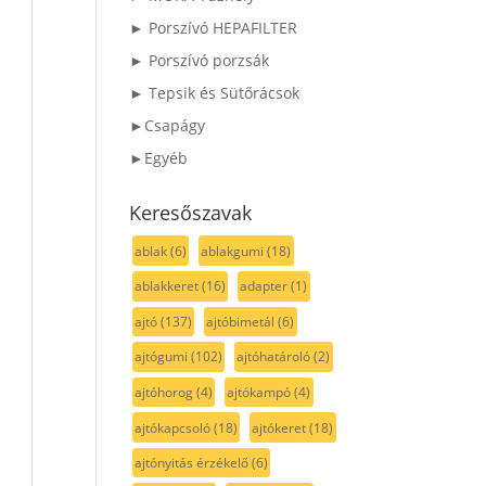
► Porszívó HEPAFILTER
► Porszívó porzsák
► Tepsik és Sütőrácsok
►Csapágy
►Egyéb
Keresőszavak
ablak
(6)
ablakgumi
(18)
ablakkeret
(16)
adapter
(1)
ajtó
(137)
ajtóbimetál
(6)
ajtógumi
(102)
ajtóhatároló
(2)
ajtóhorog
(4)
ajtókampó
(4)
ajtókapcsoló
(18)
ajtókeret
(18)
ajtónyitás érzékelő
(6)