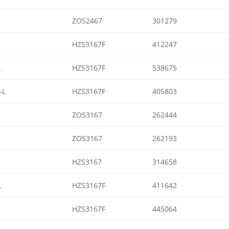
ZOS2467
301279
O
HZS3167F
412247
L
HZS3167F
538675
-L
HZS3167F
405803
ZOS3167
262444
ZOS3167
262193
HZS3167
314658
L
HZS3167F
411642
HZS3167F
445064