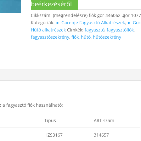
beérkezéséről
Cikkszám:
(megrendelésre) fiók gor 446062 ,gor 107
Kategóriák:
► Gorenje Fagyasztó Alkatrészek
,
► Gor
Hűtő alkatrészek
Címkék:
fagyasztó
,
fagyasztófiók
,
fagyasztószekrény
,
fiók
,
hűtő
,
hűtőszekrény
 a fagyasztó fiók használható:
Típus
ART szám
HZS3167
314657