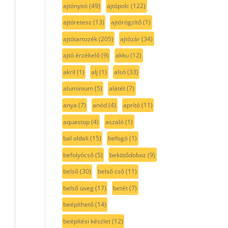
ajtónyitó
(49)
ajtópolc
(122)
ajtóretesz
(13)
ajtórögzítő
(1)
ajtótartozék
(205)
ajtózár
(34)
ajtó érzékelő
(9)
akku
(12)
akril
(1)
alj
(1)
alsó
(33)
aluminium
(5)
alátét
(7)
anya
(7)
anód
(4)
aprító
(11)
aquastop
(4)
aszaló
(1)
bal oldali
(15)
befogó
(1)
befolyócső
(5)
bekötődoboz
(9)
belső
(30)
belső cső
(11)
belső üveg
(17)
betét
(7)
beépíthető
(14)
beépítési készlet
(12)