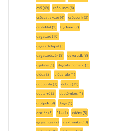
cső
(49)
csőbilincs
(6)
csőcsatlakozó
(4)
csőcsonk
(3)
csőtoldat
(1)
Cyclonic
(7)
dagasztó
(10)
dagasztólapát
(5)
dagasztószár
(8)
dekorcsík
(3)
digitális
(1)
digitális hőmérő
(3)
dióda
(3)
diódaráló
(1)
dobborda
(3)
doboz
(31)
dobtartó
(2)
dobtömítés
(1)
drótpolc
(9)
dugó
(1)
díszléc
(5)
E14
(1)
edény
(5)
egyszintes
(7)
elektronika
(13)