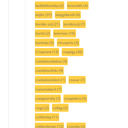
beőblítőszelep
(2)
biztosíték
(4)
bojler
(31)
bolygókerék
(6)
bordás szíj
(21)
bordásszíj
(7)
borító
(2)
botmixer
(16)
burkolat
(5)
citrusprés
(3)
Crispzone
(13)
csapágy
(40)
csatlakozódoboz
(4)
csatlakozóház
(4)
csatlakozóidom
(1)
csavar
(7)
csavartakaró
(7)
csepptartály
(3)
csepptálca
(3)
csiga
(2)
csillag
(2)
csillámlap
(11)
csillámlemez
(12)
csúszka
(2)