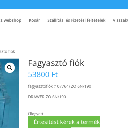
ész webshop
Kosár
Szállítási és Fizetési feltételek
Visszak
ztó fiók
Fagyasztó fiók
53800
Ft
fagyasztófiók (107764) ZO 6N/190
DRAWER ZO 6N/190
Elfogyott
Értesítést kérek a termék