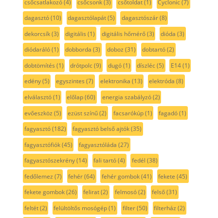
csőcsatlakozó
(4)
csőcsonk
(3)
csőtoldat
(1)
Cyclonic
(7)
dagasztó
(10)
dagasztólapát
(5)
dagasztószár
(8)
dekorcsík
(3)
digitális
(1)
digitális hőmérő
(3)
dióda
(3)
diódaráló
(1)
dobborda
(3)
doboz
(31)
dobtartó
(2)
dobtömítés
(1)
drótpolc
(9)
dugó
(1)
díszléc
(5)
E14
(1)
edény
(5)
egyszintes
(7)
elektronika
(13)
elektróda
(8)
elválasztó
(1)
előlap
(60)
energia szabályzó
(2)
evőeszköz
(5)
ezüst színű
(2)
facsarókúp
(1)
fagadó
(1)
fagyasztó
(182)
fagyasztó belső ajtók
(35)
fagyasztófiók
(45)
fagyasztóláda
(27)
fagyasztószekrény
(14)
fali tartó
(4)
fedél
(38)
fedőlemez
(7)
fehér
(64)
fehér gombok
(41)
fekete
(45)
fekete gombok
(26)
felirat
(2)
felmosó
(2)
felső
(31)
feltét
(2)
felültöltős mosógép
(1)
filter
(50)
filterház
(2)