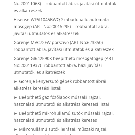
No:20011068) – robbantott ábra, javítási útmutatók
és alkatrészek
Hisense WF5I1045BWQ Szabadonálló automata
mosógép (ART No:20015295) – robbantott ábra,
javítási útmutatók és alkatrészek
Gorenje MVC72FW porszívó (ART No:623850)–
robbantott ábra, javítási útmutatók és alkatrészek
Gorenje GI642E90X beépíthető mosogatógép (ART
No:20011937)- robbantott ábra, házi javítási
útmutatók, és alkatrészek
► Gorenje kenyérsütő gépek robbantott ábrái,
alkatrész keresési listák
► Beépíthető gáz főzőlapok műszaki rajzai,
használati útmutatói és alkatrész keresési listái
► Beépíthető mikrohullámú sütők műszaki rajzai,
használati útmutatói és alkatrész keresés
► Mikrohullámú sütők leírásai, műszaki rajzai,