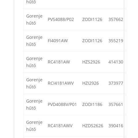
hűtő
Gorenje
PVS4088/P02
ZODI1126
357662
hűtő
Gorenje
FI4091AW
ZODI1126
355219
hűtő
Gorenje
RC4181AW
HZS2926
414130
hűtő
Gorenje
RCI4181AWV
HZI2926
373977
hűtő
Gorenje
PVD4088V/P01
ZODI1186
357661
hűtő
Gorenje
RC4181AWV
HZDS2626
390416
hűtő