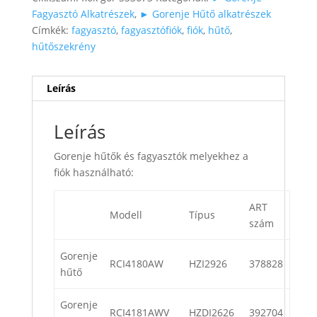
Fagyasztó Alkatrészek
,
► Gorenje Hűtő alkatrészek
Címkék:
fagyasztó
,
fagyasztófiók
,
fiók
,
hűtő
,
hűtőszekrény
Leírás
Leírás
Gorenje hűtők és fagyasztók melyekhez a
fiók használható:
ART
Modell
Típus
szám
Gorenje
RCI4180AW
HZI2926
378828
hűtő
Gorenje
RCI4181AWV
HZDI2626
392704