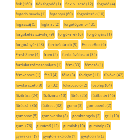
fiók
(160)
fiók fogadó
(1)
flexibiliscső
(12)
fogadó
(4)
fogadó hüvely
(1)
fogantyú
(60)
fogaskerék
(10)
fogasszíj
(5)
foglalat
(2)
forgatógomb
(135)
forgókefés szívófej
(9)
forgókerék
(6)
forgónyárs
(1)
forgótányér
(23)
forróvíztároló
(9)
FreezeBox
(6)
FreshZone
(4)
front
(2)
funkcióválasztó
(35)
furdulatszámszabályzó
(1)
fém
(33)
fémcső
(1)
fémkapocs
(1)
fésű
(4)
fólia
(3)
földgáz
(11)
fúvóka
(42)
fúvóka szett
(8)
fül
(32)
főkapcsoló
(2)
főzőlap
(64)
főzőrács
(24)
főzőzóna
(10)
fűtés
(25)
fűtőbetét
(46)
fűtőszál
(36)
fűtőtest
(32)
gomb
(3)
gombbetét
(2)
gombház
(5)
gombkarika
(8)
gombtengely
(2)
grill
(10)
gumi
(76)
gumicső
(12)
gumiláb
(10)
gumitalp
(7)
gyerekzár
(9)
gyújtó elektróda
(1)
gyújtótrafó
(2)