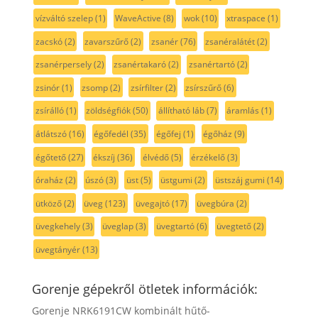
vízváltó szelep
(1)
WaveActive
(8)
wok
(10)
xtraspace
(1)
zacskó
(2)
zavarszűrő
(2)
zsanér
(76)
zsanéralátét
(2)
zsanérpersely
(2)
zsanértakaró
(2)
zsanértartó
(2)
zsinór
(1)
zsomp
(2)
zsírfilter
(2)
zsírszűrő
(6)
zsírálló
(1)
zöldségfiók
(50)
állítható láb
(7)
áramlás
(1)
átlátszó
(16)
égőfedél
(35)
égőfej
(1)
égőház
(9)
égőtető
(27)
ékszíj
(36)
élvédő
(5)
érzékelő
(3)
óraház
(2)
úszó
(3)
üst
(5)
üstgumi
(2)
üstszáj gumi
(14)
ütköző
(2)
üveg
(123)
üvegajtó
(17)
üvegbúra
(2)
üvegkehely
(3)
üveglap
(3)
üvegtartó
(6)
üvegtető
(2)
üvegtányér
(13)
Gorenje gépekről ötletek információk:
Gorenje NRK6191CW kombinált hűtő-