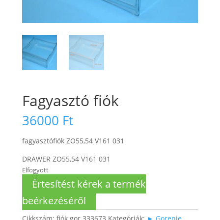
Fagyasztó fiók
36000
Ft
fagyasztófiók ZO55,54 V161 031
DRAWER ZO55,54 V161 031
Elfogyott
Értesítést kérek a termék
beérkezéséről
Cikkszám:
fiók gor 333673
Kategóriák:
► Gorenje