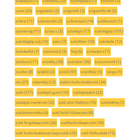
szabályzó
(1)
szeletelő
(20)
szennytálca
(1)
szenzor
(5)
szett
(29)
szigetelés
(2)
szigetelő
(3)
szigetelőcsík
(2)
szikra
(11)
szikratrafó
(2)
szikráztató
(14)
szilikonzsír
(1)
szimering
(11)
szivacs
(3)
szivattyú
(17)
szárítógép
(101)
szárítógép szíj
(14)
szén
(7)
szénfilter
(18)
szénkefe
(12)
Szénkefék
(7)
szénszűrő
(3)
Szíj
(6)
színtelen
(17)
szívócső
(11)
szívófej
(39)
szórókar
(36)
szöszemelő
(1)
szürke
(8)
szűkítő
(2)
szűrő
(97)
szűrőház
(5)
sárga
(1)
sín
(27)
sótartály
(12)
sütési funkcióválasztó
(34)
sütő
(377)
sütőajtó gumi
(10)
sütőajtópánt
(22)
sütőajtó zsanérok
(32)
sütő alsó fűtőtest
(10)
sütőedény
(1)
sütőelektronika
(4)
sütő felső fűtőtestek
(8)
sütő forgókapcsoló
(26)
sütőfunkciókapcsoló
(30)
sütő funkcióválasztó kapcsolók
(26)
sütő fűtőszálak
(15)