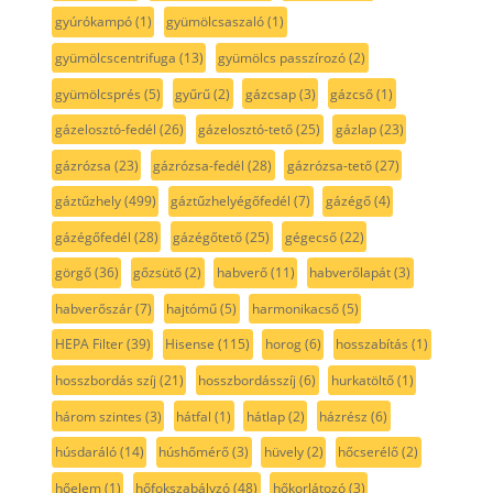
gyúrókampó
(1)
gyümölcsaszaló
(1)
gyümölcscentrifuga
(13)
gyümölcs passzírozó
(2)
gyümölcsprés
(5)
gyűrű
(2)
gázcsap
(3)
gázcső
(1)
gázelosztó-fedél
(26)
gázelosztó-tető
(25)
gázlap
(23)
gázrózsa
(23)
gázrózsa-fedél
(28)
gázrózsa-tető
(27)
gáztűzhely
(499)
gáztűzhelyégőfedél
(7)
gázégő
(4)
gázégőfedél
(28)
gázégőtető
(25)
gégecső
(22)
görgő
(36)
gőzsütő
(2)
habverő
(11)
habverőlapát
(3)
habverőszár
(7)
hajtómű
(5)
harmonikacső
(5)
HEPA Filter
(39)
Hisense
(115)
horog
(6)
hosszabítás
(1)
hosszbordás szíj
(21)
hosszbordásszíj
(6)
hurkatöltő
(1)
három szintes
(3)
hátfal
(1)
hátlap
(2)
házrész
(6)
húsdaráló
(14)
húshőmérő
(3)
hüvely
(2)
hőcserélő
(2)
hőelem
(1)
hőfokszabályzó
(48)
hőkorlátozó
(3)