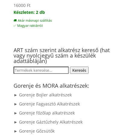
16000
Ft
Készleten: 2 db
🚚 Akár másnapi szállítás
✅ Magyar raktárról
ART szám szerint alkatrész kereső (hat
vagy nyolcjegyű szám a készülék
adattábláján)
Keresés
Keresés
a
következőre:
Gorenje és MORA alkatrészek:
► Gorenje Bojler alkatrészek
► Gorenje Fagyasztó Alkatrészek
► Gorenje főzőlap alkatrészek
► Gorenje Gáztűzhely Alkatrészek
► Gorenje Gőzsütők