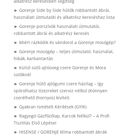
alkatrész keresésben segítség
► Gorenje Side by Side hűtők robbantott ábrái,
használati útmutaóti és alkatrész kereséshez lista
► Gorenje porszívók használati útmutatói,
robbantott ábrái és alkatrész keresés
► Miért rázkódik és vándorol a Gorenje mosógép?
► Gorenje mosógép – teljes útmutató: használat,
hibák, karbantartás
► Külső sütő ajtóüveg csere Gorenje és Mora
sütőknél
► Gorenje hűtő ajtógumi csere házilag – így
spórolhatsz tízezreket szerviz nélkül (Könnyen
cserélhető (hornyos) kivitel)
► Gyakran Ismételt Kérdések (GYIK)
► Ragyogó Gázfőzőlap, Karcok Nélkül? – A Profi
Tisztítás Első Lépései
► HISENSE / GORENJE klíma robbantott ábrák