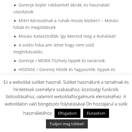
► Gorenje bojler robbantott ábrák, és használati
utasítások
► Miért károsodnak a ruhák mosás közben? – Mosási
hibák és megoldásaik
► Mosási Katasztrófák: Így Mentsd meg a Ruháidat!
► 4 sütési hiba ami lehet hogy nem sütő
meghibásodás:
► Gorenje / MORA Tűzhely tippek és tanácsok:
► HISENSE / Gorenej Hűtők és fagyasztók: tippek és
megoldások:
Ez a weboldal sütiket használ. Sütiket használunk a tartalmak és
► LOC gyerekzár Gorenje és MORA készülékeken:
hirdetések személyre szabásához, közösségi funkciók
► Gorenje és MORA Gázkészülékek PB gázra
biztosításához, valamint weboldalforgalmunk elemzéséhez. A
átalakítása:
weboldalon való böngészés folytatásával Ön hozzájárul a sütik
► Kenyérsütő bordásszíjak: Hossz és szélesség infók
használatához.
Elfogadom
Elutasítom
► Hisense hűtő beazonosítása adattábla alapján
Tudjon meg többet!
► gorenjealkatreszek.hu csapatának youtube videói