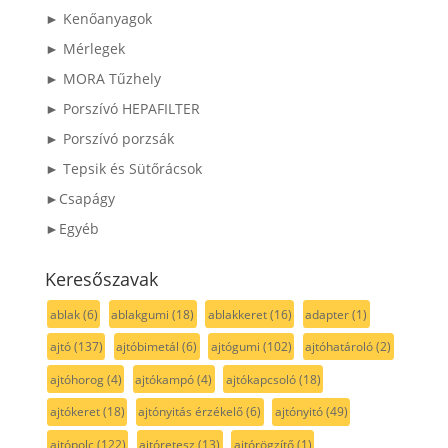
► Kenőanyagok
► Mérlegek
► MORA Tűzhely
► Porszívó HEPAFILTER
► Porszívó porzsák
► Tepsik és Sütőrácsok
►Csapágy
►Egyéb
Keresőszavak
ablak
(6)
ablakgumi
(18)
ablakkeret
(16)
adapter
(1)
ajtó
(137)
ajtóbimetál
(6)
ajtógumi
(102)
ajtóhatároló
(2)
ajtóhorog
(4)
ajtókampó
(4)
ajtókapcsoló
(18)
ajtókeret
(18)
ajtónyitás érzékelő
(6)
ajtónyitó
(49)
ajtópolc
(122)
ajtóretesz
(13)
ajtórögzítő
(1)