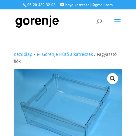
06-20-482-32-08
boyalkatreszek@gmail.com
Kezdőlap
/
► Gorenje Hűtő alkatrészek
/ Fagyasztó
fiók