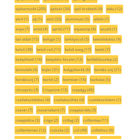
ajtótartozék
(205)
ajtózár
(34)
ajtó érzékelő
(9)
akku
(12)
akril
(1)
alj
(1)
alsó
(33)
aluminium
(5)
alátét
(7)
anya
(7)
anód
(4)
aprító
(11)
aquastop
(4)
aszaló
(1)
bal oldali
(15)
befogó
(1)
befolyócső
(5)
bekötődoboz
(9)
belső
(30)
belső cső
(11)
belső üveg
(17)
betét
(7)
beépíthető
(14)
beépítési készlet
(12)
beőblítőszelep
(2)
biztosíték
(4)
bojler
(31)
bolygókerék
(6)
bordás szíj
(21)
bordásszíj
(7)
borító
(2)
botmixer
(16)
burkolat
(5)
citrusprés
(3)
Crispzone
(13)
csapágy
(40)
csatlakozódoboz
(4)
csatlakozóház
(4)
csatlakozóidom
(1)
csavar
(7)
csavartakaró
(7)
csepptartály
(3)
csepptálca
(3)
csiga
(2)
csillag
(2)
csillámlap
(11)
csillámlemez
(12)
csúszka
(2)
cső
(49)
csőbilincs
(6)