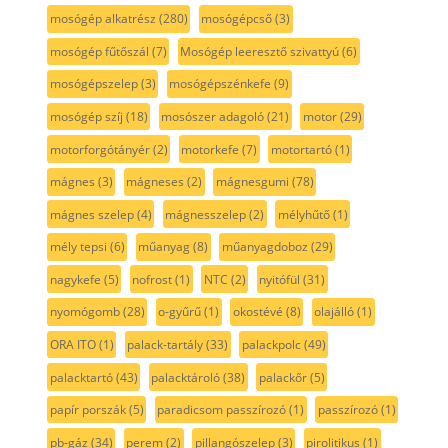
mosógép alkatrész
(280)
mosógépcső
(3)
mosógép fűtőszál
(7)
Mosógép leeresztő szivattyú
(6)
mosógépszelep
(3)
mosógépszénkefe
(9)
mosógép szíj
(18)
mosószer adagoló
(21)
motor
(29)
motorforgótányér
(2)
motorkefe
(7)
motortartó
(1)
mágnes
(3)
mágneses
(2)
mágnesgumi
(78)
mágnes szelep
(4)
mágnesszelep
(2)
mélyhűtő
(1)
mély tepsi
(6)
műanyag
(8)
műanyagdoboz
(29)
nagykefe
(5)
nofrost
(1)
NTC
(2)
nyitófül
(31)
nyomógomb
(28)
o-gyűrű
(1)
okostévé
(8)
olajálló
(1)
ORA ITO
(1)
palack-tartály
(33)
palackpolc
(49)
palacktartó
(43)
palacktároló
(38)
palackőr
(5)
papír porszák
(5)
paradicsom passzírozó
(1)
passzírozó
(1)
pb-gáz
(34)
perem
(2)
pillangószelep
(3)
pirolitikus
(1)