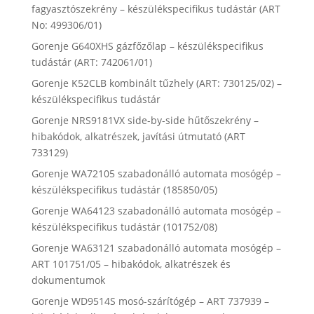
fagyasztószekrény – készülékspecifikus tudástár (ART
No: 499306/01)
Gorenje G640XHS gázfőzőlap – készülékspecifikus
tudástár (ART: 742061/01)
Gorenje K52CLB kombinált tűzhely (ART: 730125/02) –
készülékspecifikus tudástár
Gorenje NRS9181VX side-by-side hűtőszekrény –
hibakódok, alkatrészek, javítási útmutató (ART
733129)
Gorenje WA72105 szabadonálló automata mosógép –
készülékspecifikus tudástár (185850/05)
Gorenje WA64123 szabadonálló automata mosógép –
készülékspecifikus tudástár (101752/08)
Gorenje WA63121 szabadonálló automata mosógép –
ART 101751/05 – hibakódok, alkatrészek és
dokumentumok
Gorenje WD9514S mosó-szárítógép – ART 737939 –