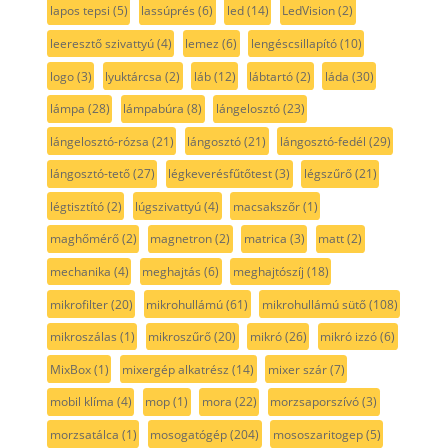
lapos tepsi
(5)
lassúprés
(6)
led
(14)
LedVision
(2)
leeresztő szivattyú
(4)
lemez
(6)
lengéscsillapító
(10)
logo
(3)
lyuktárcsa
(2)
láb
(12)
lábtartó
(2)
láda
(30)
lámpa
(28)
lámpabúra
(8)
lángelosztó
(23)
lángelosztó-rózsa
(21)
lángosztó
(21)
lángosztó-fedél
(29)
lángosztó-tető
(27)
légkeverésfűtőtest
(3)
légszűrő
(21)
légtisztító
(2)
lúgszivattyú
(4)
macsakszőr
(1)
maghőmérő
(2)
magnetron
(2)
matrica
(3)
matt
(2)
mechanika
(4)
meghajtás
(6)
meghajtószíj
(18)
mikrofilter
(20)
mikrohullámú
(61)
mikrohullámú sütő
(108)
mikroszálas
(1)
mikroszűrő
(20)
mikró
(26)
mikró izzó
(6)
MixBox
(1)
mixergép alkatrész
(14)
mixer szár
(7)
mobil klíma
(4)
mop
(1)
mora
(22)
morzsaporszívó
(3)
morzsatálca
(1)
mosogatógép
(204)
mososzaritogep
(5)