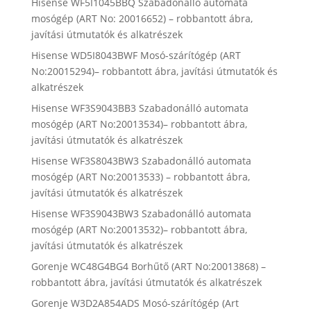
Hisense WF5I1045BBQ Szabadonálló automata
mosógép (ART No: 20016652) – robbantott ábra,
javítási útmutatók és alkatrészek
Hisense WD5I8043BWF Mosó-szárítógép (ART
No:20015294)– robbantott ábra, javítási útmutatók és
alkatrészek
Hisense WF3S9043BB3 Szabadonálló automata
mosógép (ART No:20013534)– robbantott ábra,
javítási útmutatók és alkatrészek
Hisense WF3S8043BW3 Szabadonálló automata
mosógép (ART No:20013533) – robbantott ábra,
javítási útmutatók és alkatrészek
Hisense WF3S9043BW3 Szabadonálló automata
mosógép (ART No:20013532)– robbantott ábra,
javítási útmutatók és alkatrészek
Gorenje WC48G4BG4 Borhűtő (ART No:20013868) –
robbantott ábra, javítási útmutatók és alkatrészek
Gorenje W3D2A854ADS Mosó-szárítógép (Art