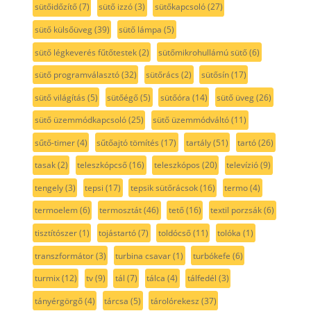
sütőidőzítő
(7)
sütő izzó
(3)
sütőkapcsoló
(27)
sütő külsőüveg
(39)
sütő lámpa
(5)
sütő légkeverés fűtőtestek
(2)
sütőmikrohullámú sütő
(6)
sütő programválasztó
(32)
sütőrács
(2)
sütősín
(17)
sütő világítás
(5)
sütőégő
(5)
sütőóra
(14)
sütő üveg
(26)
sütő üzemmódkapcsoló
(25)
sütő üzemmódváltó
(11)
sűtő-timer
(4)
sűtőajtó tömítés
(17)
tartály
(51)
tartó
(26)
tasak
(2)
teleszkópcső
(16)
teleszkópos
(20)
televízió
(9)
tengely
(3)
tepsi
(17)
tepsik sütőrácsok
(16)
termo
(4)
termoelem
(6)
termosztát
(46)
tető
(16)
textil porzsák
(6)
tisztítószer
(1)
tojástartó
(7)
toldócső
(11)
tolóka
(1)
transzformátor
(3)
turbina csavar
(1)
turbókefe
(6)
turmix
(12)
tv
(9)
tál
(7)
tálca
(4)
tálfedél
(3)
tányérgörgő
(4)
tárcsa
(5)
tárolórekesz
(37)