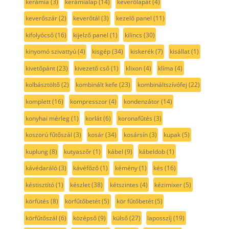
kerámia
(3)
kerámialap
(14)
keverőlapát
(4)
keverőszár
(2)
keverőtál
(3)
kezelő panel
(11)
kifolyócső
(16)
kijelző panel
(1)
kilincs
(30)
kinyomó szivattyú
(4)
kisgép
(34)
kiskerék
(7)
kisállat
(1)
kivetőpánt
(23)
kivezető cső
(1)
klixon
(4)
klíma
(4)
kolbásztöltő
(2)
kombinált kefe
(23)
kombináltszívófej
(22)
komplett
(16)
kompresszor
(4)
kondenzátor
(14)
konyhai mérleg
(1)
korlát
(6)
koronafűtés
(3)
koszorú fűtőszál
(3)
kosár
(34)
kosársín
(3)
kupak
(5)
kuplung
(8)
kutyaszőr
(1)
kábel
(9)
kábeldob
(1)
kávédaráló
(3)
kávéfőző
(1)
kémény
(1)
kés
(16)
késtisztító
(1)
készlet
(38)
kétszintes
(4)
kézimixer
(5)
körfütés
(8)
körfűtőbetét
(5)
kör fűtőbetét
(5)
körfűtőszál
(6)
középső
(9)
külső
(27)
laposszíj
(19)