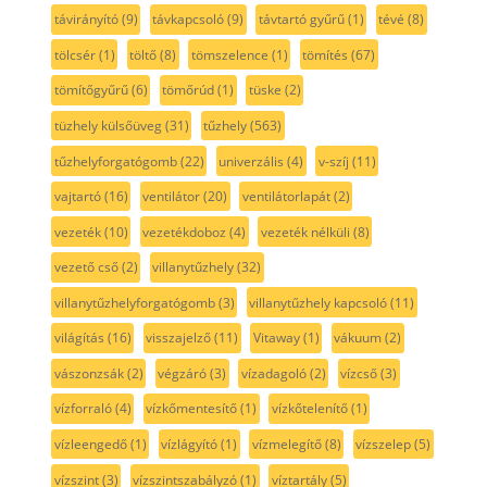
távirányító
(9)
távkapcsoló
(9)
távtartó gyűrű
(1)
tévé
(8)
tölcsér
(1)
töltő
(8)
tömszelence
(1)
tömítés
(67)
tömítőgyűrű
(6)
tömőrúd
(1)
tüske
(2)
tüzhely külsőüveg
(31)
tűzhely
(563)
tűzhelyforgatógomb
(22)
univerzális
(4)
v-szíj
(11)
vajtartó
(16)
ventilátor
(20)
ventilátorlapát
(2)
vezeték
(10)
vezetékdoboz
(4)
vezeték nélküli
(8)
vezető cső
(2)
villanytűzhely
(32)
villanytűzhelyforgatógomb
(3)
villanytűzhely kapcsoló
(11)
világítás
(16)
visszajelző
(11)
Vitaway
(1)
vákuum
(2)
vászonzsák
(2)
végzáró
(3)
vízadagoló
(2)
vízcső
(3)
vízforraló
(4)
vízkőmentesítő
(1)
vízkőtelenítő
(1)
vízleengedő
(1)
vízlágyító
(1)
vízmelegítő
(8)
vízszelep
(5)
vízszint
(3)
vízszintszabályzó
(1)
víztartály
(5)