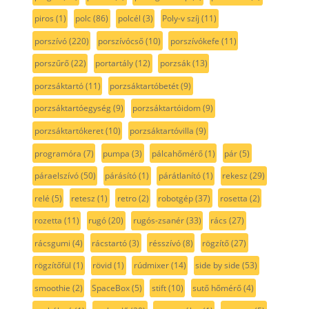
piros
(1)
polc
(86)
polcél
(3)
Poly-v szíj
(11)
porszívó
(220)
porszívócső
(10)
porszívókefe
(11)
porszűrő
(22)
portartály
(12)
porzsák
(13)
porzsáktartó
(11)
porzsáktartóbetét
(9)
porzsáktartóegység
(9)
porzsáktartóidom
(9)
porzsáktartókeret
(10)
porzsáktartóvilla
(9)
programóra
(7)
pumpa
(3)
pálcahőmérő
(1)
pár
(5)
páraelszívó
(50)
párásító
(1)
párátlanító
(1)
rekesz
(29)
relé
(5)
retesz
(1)
retro
(2)
robotgép
(37)
rosetta
(2)
rozetta
(11)
rugó
(20)
rugós-zsanér
(33)
rács
(27)
rácsgumi
(4)
rácstartó
(3)
résszívó
(8)
rögzítő
(27)
rögzítőfül
(1)
rövid
(1)
rúdmixer
(14)
side by side
(53)
smoothie
(2)
SpaceBox
(5)
stift
(10)
sutő hőmérő
(4)