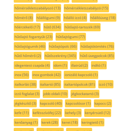
hőmérsékletszabályozó
(13)
hőmérsékletszabályzó
(15)
hőmérő
(8)
hőállógumi
(9)
hőálló izzó
(4)
hőállóüveg
(18)
hőérzékelő
(17)
hűtő
(634)
hűtőajtó-tartozék
(69)
hűtőajtó fogantyúk
(23)
hűtőajtógumi
(77)
hűtőajtógumik
(46)
hűtőajtópolc
(66)
hűtőajtótömítés
(76)
hűtő hőmérő
(2)
hűtőszekrény
(345)
hűtő üvegpolcok
(85)
idegentest csapda
(4)
idom
(1)
illatrúd
(2)
indító
(1)
inox
(56)
inox gombok
(42)
ionizáló kapcsoló
(1)
italkorlát
(38)
italtartó
(85)
italtartópolcok
(81)
izzó
(10)
izzó foglalat
(3)
jobb oldali
(10)
jégkockatartó
(3)
jégkészítő
(3)
kapcsoló
(40)
kapcsolósor
(1)
kapocs
(2)
kefe
(11)
kefésszívófej
(22)
kehely
(3)
kenyérsütő
(12)
kenőanyag
(1)
kerek
(28)
keret
(18)
keringtető
(1)