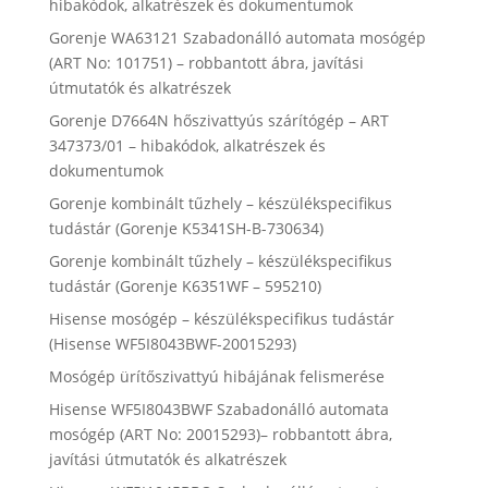
hibakódok, alkatrészek és dokumentumok
Gorenje WA63121 Szabadonálló automata mosógép
(ART No: 101751) – robbantott ábra, javítási
útmutatók és alkatrészek
Gorenje D7664N hőszivattyús szárítógép – ART
347373/01 – hibakódok, alkatrészek és
dokumentumok
Gorenje kombinált tűzhely – készülékspecifikus
tudástár (Gorenje K5341SH-B-730634)
Gorenje kombinált tűzhely – készülékspecifikus
tudástár (Gorenje K6351WF – 595210)
Hisense mosógép – készülékspecifikus tudástár
(Hisense WF5I8043BWF-20015293)
Mosógép ürítőszivattyú hibájának felismerése
Hisense WF5I8043BWF Szabadonálló automata
mosógép (ART No: 20015293)– robbantott ábra,
javítási útmutatók és alkatrészek