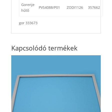
Gorenje
PVS4088/P01
ZODI1126
357662
hűtő
gor 333673
Kapcsolódó termékek