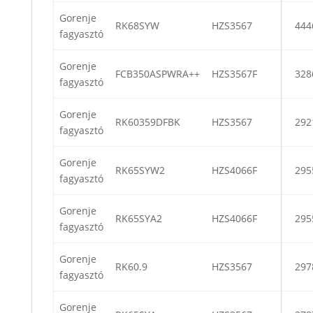
Gorenje
RK68SYW
HZS3567
444
fagyasztó
Gorenje
FCB350ASPWRA++
HZS3567F
328
fagyasztó
Gorenje
RK60359DFBK
HZS3567
292
fagyasztó
Gorenje
RK65SYW2
HZS4066F
295
fagyasztó
Gorenje
RK65SYA2
HZS4066F
295
fagyasztó
Gorenje
RK60.9
HZS3567
297
fagyasztó
Gorenje