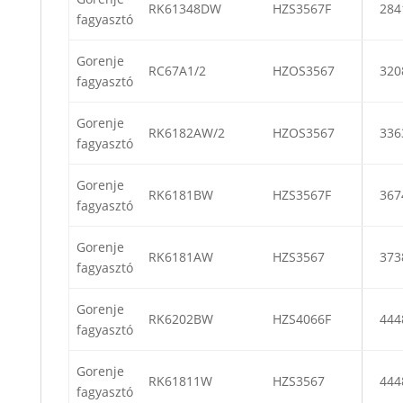
RK61348DW
HZS3567F
284
fagyasztó
Gorenje
RC67A1/2
HZOS3567
320
fagyasztó
Gorenje
RK6182AW/2
HZOS3567
336
fagyasztó
Gorenje
RK6181BW
HZS3567F
367
fagyasztó
Gorenje
RK6181AW
HZS3567
373
fagyasztó
Gorenje
RK6202BW
HZS4066F
444
fagyasztó
Gorenje
RK61811W
HZS3567
444
fagyasztó