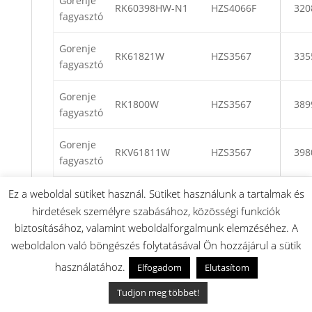
Gorenje
RK60398HW-N1
HZS4066F
320
fagyasztó
Gorenje
RK61821W
HZS3567
335
fagyasztó
Gorenje
RK1800W
HZS3567
389
fagyasztó
Gorenje
RKV61811W
HZS3567
398
fagyasztó
Gorenje
Ez a weboldal sütiket használ. Sütiket használunk a tartalmak és
RK60359DW
HZS3567
285
fagyasztó
hirdetések személyre szabásához, közösségi funkciók
biztosításához, valamint weboldalforgalmunk elemzéséhez. A
Gorenje
weboldalon való böngészés folytatásával Ön hozzájárul a sütik
RK60355HW
HZS3567
263
fagyasztó
használatához.
Elfogadom
Elutasítom
Gorenje
Tudjon meg többet!
RK6180AW
HZS3567
332
fagyasztó