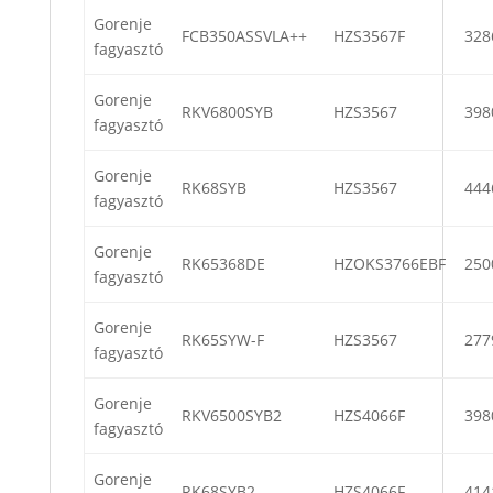
Gorenje
FCB350ASSVLA++
HZS3567F
328
fagyasztó
Gorenje
RKV6800SYB
HZS3567
398
fagyasztó
Gorenje
RK68SYB
HZS3567
444
fagyasztó
Gorenje
RK65368DE
HZOKS3766EBF
250
fagyasztó
Gorenje
RK65SYW-F
HZS3567
277
fagyasztó
Gorenje
RKV6500SYB2
HZS4066F
398
fagyasztó
Gorenje
RK68SYB2
HZS4066F
414