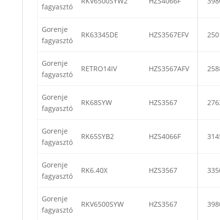
RKV6500SYW2
HZS4066F
398
fagyasztó
Gorenje
RK63345DE
HZS3567EFV
250
fagyasztó
Gorenje
RETRO14IV
HZS3567AFV
258
fagyasztó
Gorenje
RK68SYW
HZS3567
276
fagyasztó
Gorenje
RK65SYB2
HZS4066F
314
fagyasztó
Gorenje
RK6.40X
HZS3567
335
fagyasztó
Gorenje
RKV6500SYW
HZS3567
398
fagyasztó