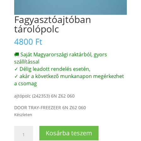
Fagyasztóajtóban
tárolópolc
4800
Ft
🚚 Saját Magyarországi raktárból, gyors
szállítással
✓ Délig leadott rendelés esetén,
✓ akár a következő munkanapon megérkezhet
a csomag
ajtópolc (242353) 6N Z62 060
DOOR TRAY-FREEZEER 6N Z62 060
Készleten
Fagyasztóajtóban
Kosárba teszem
tárolópolc