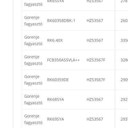
RK65SYA
HZS3567
278
fagyasztó
Gorenje
RK60358DBK-1
HZS3567
260
fagyasztó
Gorenje
RK6.40X
HZS3567
335
fagyasztó
Gorenje
FCB350ASSVLA++
HZS3567F
328
fagyasztó
Gorenje
RK60359DE
HZS3567F
290
fagyasztó
Gorenje
RK68SYA
HZS3567
292
fagyasztó
Gorenje
RK69SYA
HZS3567
293
fagyasztó