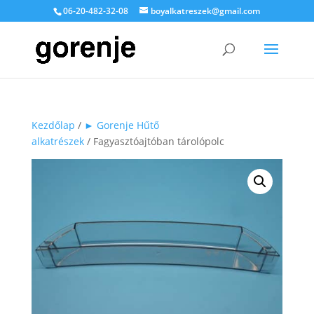
06-20-482-32-08
boyalkatreszek@gmail.com
Kezdőlap
/
► Gorenje Hűtő
alkatrészek
/ Fagyasztóajtóban tárolópolc