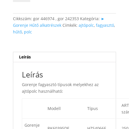
mennyiség
Cikkszám:
gor 446974 , gor 242353
Kategória:
►
Gorenje Hűtő alkatrészek
Címkék:
ajtópolc
,
fagyasztó
,
hűtő
,
polc
Leírás
Leírás
Gorenje fagyasztó típusok melyekhez az
ajtópolc használható:
ART
Modell
Típus
sz
Gorenje
RK60395DE
HZS4066F
250