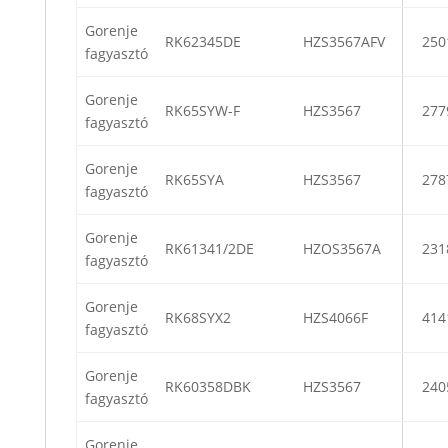
Gorenje
RK62345DE
HZS3567AFV
250
fagyasztó
Gorenje
RK65SYW-F
HZS3567
277
fagyasztó
Gorenje
RK65SYA
HZS3567
278
fagyasztó
Gorenje
RK61341/2DE
HZOS3567A
231
fagyasztó
Gorenje
RK68SYX2
HZS4066F
414
fagyasztó
Gorenje
RK60358DBK
HZS3567
240
fagyasztó
Gorenje