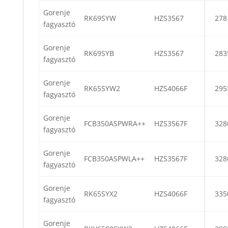
Gorenje
RK69SYW
HZS3567
278
fagyasztó
Gorenje
RK69SYB
HZS3567
283
fagyasztó
Gorenje
RK65SYW2
HZS4066F
295
fagyasztó
Gorenje
FCB350ASPWRA++
HZS3567F
328
fagyasztó
Gorenje
FCB350ASPWLA++
HZS3567F
328
fagyasztó
Gorenje
RK65SYX2
HZS4066F
335
fagyasztó
Gorenje