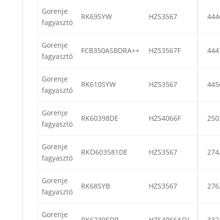
Gorenje
RK69SYW
HZS3567
444
fagyasztó
Gorenje
FCB350ASBDRA++
HZS3567F
444
fagyasztó
Gorenje
RK610SYW
HZS3567
445
fagyasztó
Gorenje
RK60398DE
HZS4066F
250
fagyasztó
Gorenje
RKO603581DE
HZS3567
274
fagyasztó
Gorenje
RK68SYB
HZS3567
276
fagyasztó
Gorenje
RK62395DR
HZS4066AFV
332