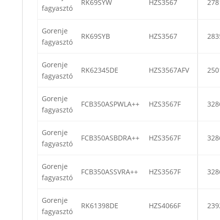
RK69SYW
HZS3567
278
fagyasztó
Gorenje
RK69SYB
HZS3567
283
fagyasztó
Gorenje
RK62345DE
HZS3567AFV
250
fagyasztó
Gorenje
FCB350ASPWLA++
HZS3567F
328
fagyasztó
Gorenje
FCB350ASBDRA++
HZS3567F
328
fagyasztó
Gorenje
FCB350ASSVRA++
HZS3567F
328
fagyasztó
Gorenje
RK61398DE
HZS4066F
239
fagyasztó