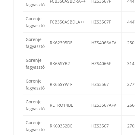
FCB350ASBDRA++
HZS3567F
444
fagyasztó
Gorenje
FCB350ASBDLA++
HZS3567F
444
fagyasztó
Gorenje
RK62395DE
HZS4066AFV
250
fagyasztó
Gorenje
RK65SYB2
HZS4066F
314
fagyasztó
Gorenje
RK65SYW-F
HZS3567
277
fagyasztó
Gorenje
RETRO14BL
HZS3567AFV
266
fagyasztó
Gorenje
RK60352DE
HZS3567
270
fagyasztó