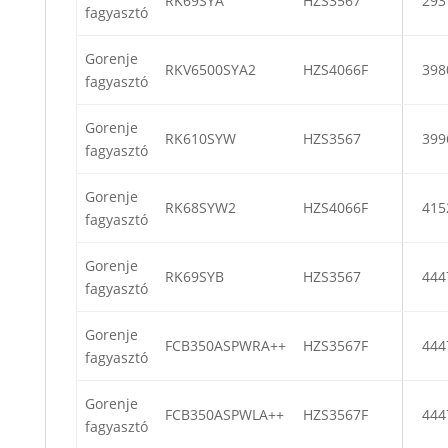
RK69SYA
HZS3567
293
fagyasztó
Gorenje
RKV6500SYA2
HZS4066F
398
fagyasztó
Gorenje
RK610SYW
HZS3567
399
fagyasztó
Gorenje
RK68SYW2
HZS4066F
415
fagyasztó
Gorenje
RK69SYB
HZS3567
444
fagyasztó
Gorenje
FCB350ASPWRA++
HZS3567F
444
fagyasztó
Gorenje
FCB350ASPWLA++
HZS3567F
444
fagyasztó