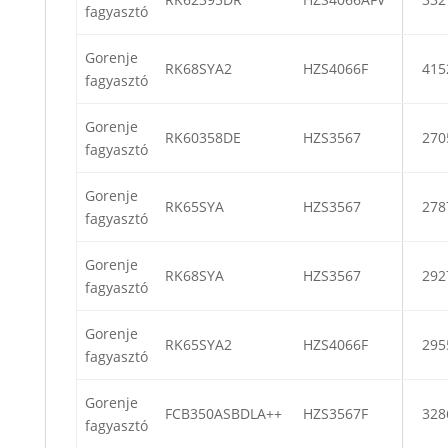
fagyasztó
Gorenje
RK68SYA2
HZS4066F
415
fagyasztó
Gorenje
RK60358DE
HZS3567
270
fagyasztó
Gorenje
RK65SYA
HZS3567
278
fagyasztó
Gorenje
RK68SYA
HZS3567
292
fagyasztó
Gorenje
RK65SYA2
HZS4066F
295
fagyasztó
Gorenje
FCB350ASBDLA++
HZS3567F
328
fagyasztó