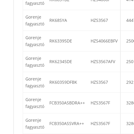
fagyasztó
Gorenje
RK68SYA
HZS3567
444
fagyasztó
Gorenje
RK63395DE
HZS4066EBFV
250
fagyasztó
Gorenje
RK62345DE
HZS3567AFV
250
fagyasztó
Gorenje
RK60359DFBK
HZS3567
292
fagyasztó
Gorenje
FCB350ASBDRA++
HZS3567F
328
fagyasztó
Gorenje
FCB350ASSVRA++
HZS3567F
328
fagyasztó