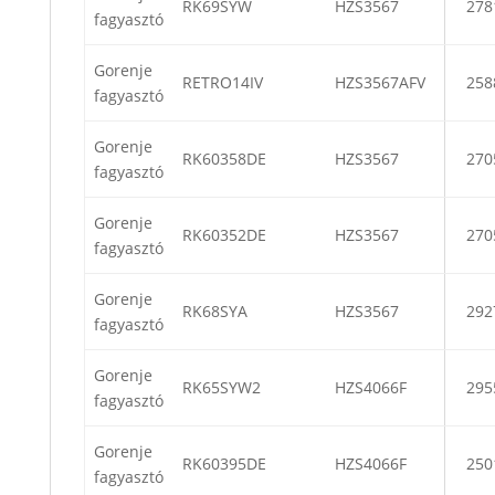
RK69SYW
HZS3567
278
fagyasztó
Gorenje
RETRO14IV
HZS3567AFV
258
fagyasztó
Gorenje
RK60358DE
HZS3567
270
fagyasztó
Gorenje
RK60352DE
HZS3567
270
fagyasztó
Gorenje
RK68SYA
HZS3567
292
fagyasztó
Gorenje
RK65SYW2
HZS4066F
295
fagyasztó
Gorenje
RK60395DE
HZS4066F
250
fagyasztó