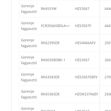
Gorenje
RK65SYW
HZS3567
444
fagyasztó
Gorenje
FCB350ASBDLA++
HZS3567F
444
fagyasztó
Gorenje
RK62395DE
HZS4066AFV
250
fagyasztó
Gorenje
RK60358DBK-1
HZS3567
260
fagyasztó
Gorenje
RK63343DE
HZS3567EBFV
270
fagyasztó
Gorenje
RK65365DE
HZOKS3766EF
250
fagyasztó
Gorenje