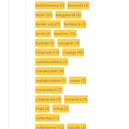
beőblítőszelep
(2)
biztosíték
(4)
bojler
(31)
bolygókerék
(6)
bordás szíj
(21)
bordásszíj
(7)
borító
(2)
botmixer
(16)
burkolat
(5)
citrusprés
(3)
Crispzone
(13)
csapágy
(40)
csatlakozódoboz
(4)
csatlakozóház
(4)
csatlakozóidom
(1)
csavar
(7)
csavartakaró
(7)
csepptartály
(3)
csepptálca
(3)
csiga
(2)
csillag
(2)
csillámlap
(11)
csillámlemez
(12)
csúszka
(2)