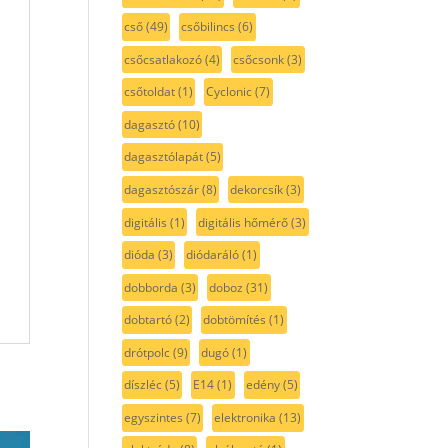
cső
(49)
csőbilincs
(6)
csőcsatlakozó
(4)
csőcsonk
(3)
csőtoldat
(1)
Cyclonic
(7)
dagasztó
(10)
dagasztólapát
(5)
dagasztószár
(8)
dekorcsík
(3)
digitális
(1)
digitális hőmérő
(3)
dióda
(3)
diódaráló
(1)
dobborda
(3)
doboz
(31)
dobtartó
(2)
dobtömítés
(1)
drótpolc
(9)
dugó
(1)
díszléc
(5)
E14
(1)
edény
(5)
egyszintes
(7)
elektronika
(13)