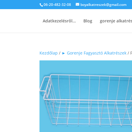
06-20-482-32-08
boyalkatreszek@gmail.com
Adatkezelésről…
Blog
gorenje alkatr
Kezdőlap
/
► Gorenje Fagyasztó Alkatrészek
/ 