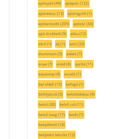
ajtónyitó
(49)
ajtópolc
(122)
ajtóretesz
(13)
ajtórögzítő
(1)
ajtótartozék
(205)
ajtózár
(34)
ajtó érzékelő
(9)
akku
(12)
akril
(1)
alj
(1)
alsó
(33)
aluminium
(5)
alátét
(7)
anya
(7)
anód
(4)
aprító
(11)
aquastop
(4)
aszaló
(1)
bal oldali
(15)
befogó
(1)
befolyócső
(5)
bekötődoboz
(9)
belső
(30)
belső cső
(11)
belső üveg
(17)
betét
(7)
beépíthető
(14)
beépítési készlet
(12)