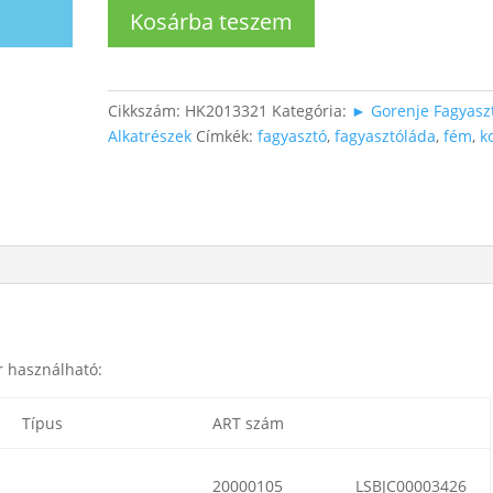
Fagyasztóládába
Kosárba teszem
kosár
mennyiség
Cikkszám:
HK2013321
Kategória:
► Gorenje Fagyasz
Alkatrészek
Címkék:
fagyasztó
,
fagyasztóláda
,
fém
,
k
r használható:
Típus
ART szám
20000105
LSBJC00003426