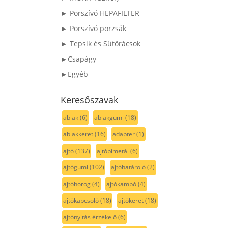
► Porszívó HEPAFILTER
► Porszívó porzsák
► Tepsik és Sütőrácsok
►Csapágy
►Egyéb
Keresőszavak
ablak
(6)
ablakgumi
(18)
ablakkeret
(16)
adapter
(1)
ajtó
(137)
ajtóbimetál
(6)
ajtógumi
(102)
ajtóhatároló
(2)
ajtóhorog
(4)
ajtókampó
(4)
ajtókapcsoló
(18)
ajtókeret
(18)
ajtónyitás érzékelő
(6)