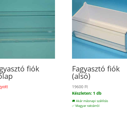
gyasztó fiók
Fagyasztó fiók
őlap
(alsó)
gyott
19600
Ft
Készleten: 1 db
🚚 Akár másnapi szállítás
✅ Magyar raktárról