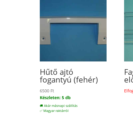
Hűtő ajtó
Fa
fogantyú (fehér)
el
6500
Ft
Elfo
Készleten: 5 db
🚚 Akár másnapi szállítás
✅ Magyar raktárról