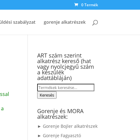
0 Termék
üldési szabályzat
gorenje alkatrészek
ART szám szerint
alkatrész kereső (hat
vagy nyolcjegyű szám
a készülék
adattábláján)
Keresés
ssal
a
Keresés
következőre:
 a
Gorenje és MORA
alkatrészek:
► Gorenje Bojler alkatrészek
► Gorenje Fagyasztó