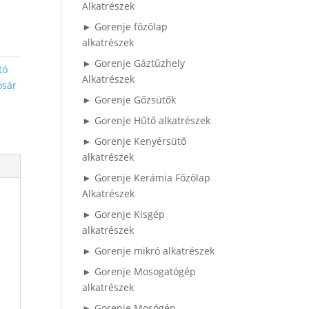
Alkatrészek
► Gorenje főzőlap
alkatrészek
► Gorenje Gáztűzhely
tó
Alkatrészek
osár
► Gorenje Gőzsütők
► Gorenje Hűtő alkatrészek
► Gorenje Kenyérsütő
alkatrészek
► Gorenje Kerámia Főzőlap
Alkatrészek
► Gorenje Kisgép
alkatrészek
► Gorenje mikró alkatrészek
► Gorenje Mosogatógép
alkatrészek
► Gorenje Mosógép