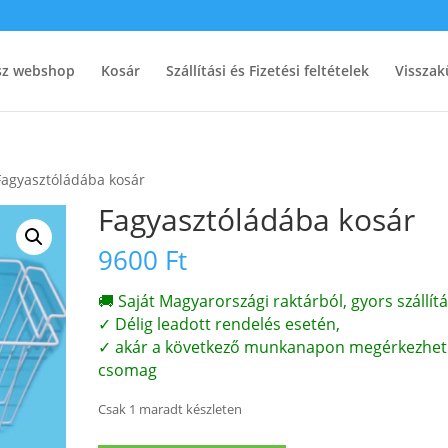
ész webshop
Kosár
Szállítási és Fizetési feltételek
Visszak
Fagyasztóládába kosár
Fagyasztóládába kosár
9600
Ft
🚚 Saját Magyarországi raktárból, gyors szállítá
✓ Délig leadott rendelés esetén,
✓ akár a következő munkanapon megérkezhet
csomag
Csak 1 maradt készleten