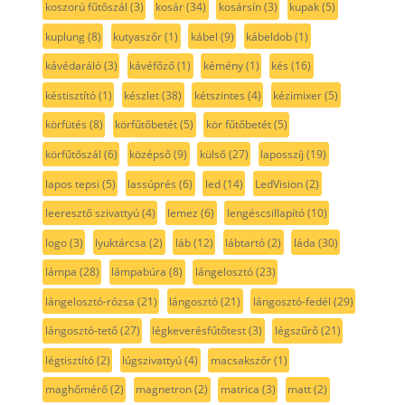
koszorú fűtőszál
(3)
kosár
(34)
kosársín
(3)
kupak
(5)
kuplung
(8)
kutyaszőr
(1)
kábel
(9)
kábeldob
(1)
kávédaráló
(3)
kávéfőző
(1)
kémény
(1)
kés
(16)
késtisztító
(1)
készlet
(38)
kétszintes
(4)
kézimixer
(5)
körfütés
(8)
körfűtőbetét
(5)
kör fűtőbetét
(5)
körfűtőszál
(6)
középső
(9)
külső
(27)
laposszíj
(19)
lapos tepsi
(5)
lassúprés
(6)
led
(14)
LedVision
(2)
leeresztő szivattyú
(4)
lemez
(6)
lengéscsillapító
(10)
logo
(3)
lyuktárcsa
(2)
láb
(12)
lábtartó
(2)
láda
(30)
lámpa
(28)
lámpabúra
(8)
lángelosztó
(23)
lángelosztó-rózsa
(21)
lángosztó
(21)
lángosztó-fedél
(29)
lángosztó-tető
(27)
légkeverésfűtőtest
(3)
légszűrő
(21)
légtisztító
(2)
lúgszivattyú
(4)
macsakszőr
(1)
maghőmérő
(2)
magnetron
(2)
matrica
(3)
matt
(2)