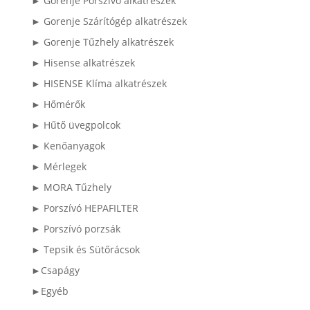
► Gorenje Porszívó alkatrészek
► Gorenje Szárítógép alkatrészek
► Gorenje Tűzhely alkatrészek
► Hisense alkatrészek
► HISENSE Klíma alkatrészek
► Hőmérők
► Hűtő üvegpolcok
► Kenőanyagok
► Mérlegek
► MORA Tűzhely
► Porszívó HEPAFILTER
► Porszívó porzsák
► Tepsik és Sütőrácsok
►Csapágy
►Egyéb