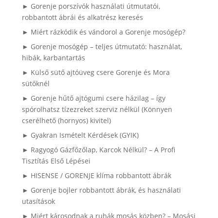
► Gorenje porszívók használati útmutatói,
robbantott ábrái és alkatrész keresés
► Miért rázkódik és vándorol a Gorenje mosógép?
► Gorenje mosógép – teljes útmutató: használat,
hibák, karbantartás
► Külső sütő ajtóüveg csere Gorenje és Mora
sütőknél
► Gorenje hűtő ajtógumi csere házilag – így
spórolhatsz tízezreket szerviz nélkül (Könnyen
cserélhető (hornyos) kivitel)
► Gyakran Ismételt Kérdések (GYIK)
► Ragyogó Gázfőzőlap, Karcok Nélkül? – A Profi
Tisztítás Első Lépései
► HISENSE / GORENJE klíma robbantott ábrák
► Gorenje bojler robbantott ábrák, és használati
utasítások
► Miért károsodnak a ruhák mosás közben? – Mosási