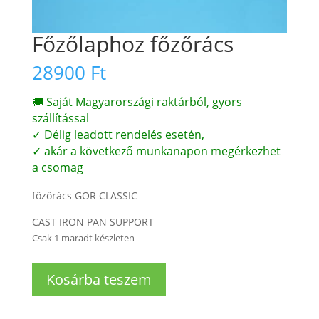
Főzőlaphoz főzőrács
28900
Ft
🚚 Saját Magyarországi raktárból, gyors
szállítással
✓ Délig leadott rendelés esetén,
✓ akár a következő munkanapon megérkezhet
a csomag
főzőrács GOR CLASSIC
CAST IRON PAN SUPPORT
Csak 1 maradt készleten
Főzőlaphoz
Kosárba teszem
főzőrács
mennyiség