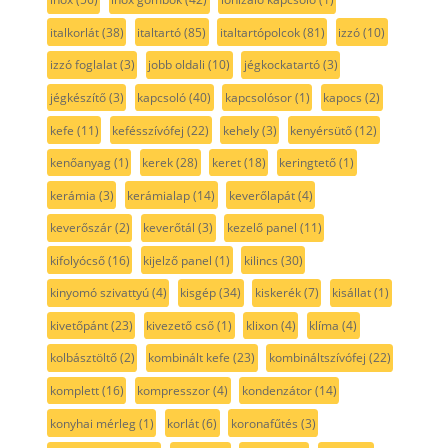
italkorlát
(38)
italtartó
(85)
italtartópolcok
(81)
izzó
(10)
izzó foglalat
(3)
jobb oldali
(10)
jégkockatartó
(3)
jégkészítő
(3)
kapcsoló
(40)
kapcsolósor
(1)
kapocs
(2)
kefe
(11)
kefésszívófej
(22)
kehely
(3)
kenyérsütő
(12)
kenőanyag
(1)
kerek
(28)
keret
(18)
keringtető
(1)
kerámia
(3)
kerámialap
(14)
keverőlapát
(4)
keverőszár
(2)
keverőtál
(3)
kezelő panel
(11)
kifolyócső
(16)
kijelző panel
(1)
kilincs
(30)
kinyomó szivattyú
(4)
kisgép
(34)
kiskerék
(7)
kisállat
(1)
kivetőpánt
(23)
kivezető cső
(1)
klixon
(4)
klíma
(4)
kolbásztöltő
(2)
kombinált kefe
(23)
kombináltszívófej
(22)
komplett
(16)
kompresszor
(4)
kondenzátor
(14)
konyhai mérleg
(1)
korlát
(6)
koronafűtés
(3)