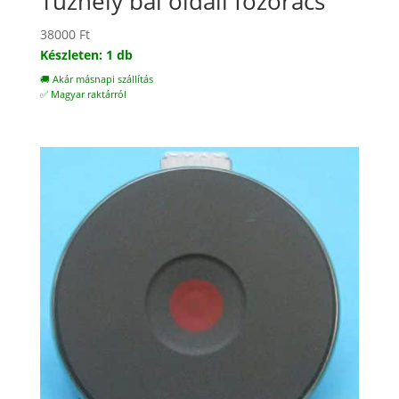
Tűzhely bal oldali főzőrács
38000
Ft
Készleten: 1 db
🚚 Akár másnapi szállítás
✅ Magyar raktárról