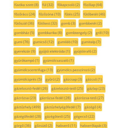
fúvóka szett
(8)
fül
(32)
főkapcsoló
(2)
főzőlap
(64)
főzőrács
(24)
főzőzóna
(10)
fűtés
(25)
fűtőbetét
(46)
fűtőszál
(36)
fűtőtest
(32)
gomb
(3)
gombbetét
(2)
gombház
(5)
gombkarika
(8)
gombtengely
(2)
grill
(10)
gumi
(76)
gumicső
(12)
gumiláb
(10)
gumitalp
(7)
gyerekzár
(9)
gyújtó elektróda
(1)
gyújtótrafó
(2)
gyúrókampó
(1)
gyümölcsaszaló
(1)
gyümölcscentrifuga
(13)
gyümölcs passzírozó
(2)
gyümölcsprés
(5)
gyűrű
(2)
gázcsap
(3)
gázcső
(1)
gázelosztó-fedél
(26)
gázelosztó-tető
(25)
gázlap
(23)
gázrózsa
(23)
gázrózsa-fedél
(28)
gázrózsa-tető
(27)
gáztűzhely
(499)
gáztűzhelyégőfedél
(7)
gázégő
(4)
gázégőfedél
(28)
gázégőtető
(25)
gégecső
(22)
görgő
(36)
gőzsütő
(2)
habverő
(11)
habverőlapát
(3)