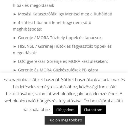
hibák és megoldásaik
► Mosási Katasztrófák: Így Mentsd meg a Ruháidat!
► 4 sütési hiba ami lehet hogy nem sütő
meghibásodás:
► Gorenje / MORA Tűzhely tippek és tanácsok:
► HISENSE / Gorenej Hűtők és fagyasztók: tippek és
megoldások:
► LOC gyerekzár Gorenje és MORA készülékeken:
► Gorenje és MORA Gázkészülékek PB gázra
átalakítása:
Ez a weboldal sütiket használ. Sütiket használunk a tartalmak és
► Kenyérsütő bordásszíjak: Hossz és szélesség infók
hirdetések személyre szabásához, közösségi funkciók
biztosításához, valamint weboldalforgalmunk elemzéséhez. A
weboldalon való böngészés folytatásával Ön hozzájárul a sütik
használatához.
Elfogadom
Elutasítom
► 2008 előtti MORA készülékek
► Gorenje Szárítógépek használati utasítása és
Tudjon meg többet!
alkatrészei