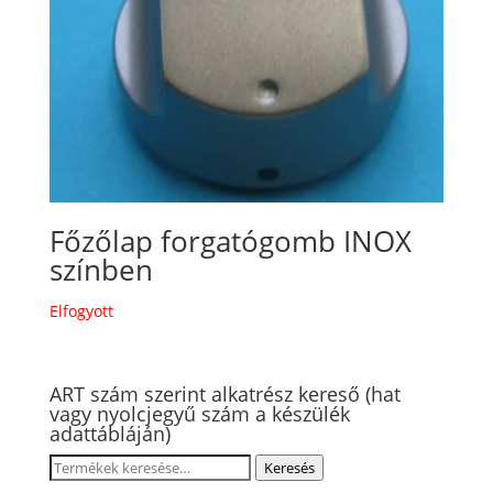
Főzőlap forgatógomb INOX
színben
Elfogyott
ART szám szerint alkatrész kereső (hat
vagy nyolcjegyű szám a készülék
adattábláján)
Keresés
Keresés
a