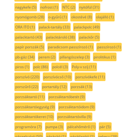
nagykefe
(5)
nofrost
(1)
NTC
(2)
nyitófül
(31)
nyomógomb
(28)
o-gyűrű
(1)
okostévé
(8)
olajálló
(1)
ORA ITO
(1)
palack-tartály
(33)
palackpolc
(49)
palacktartó
(43)
palacktároló
(38)
palackőr
(5)
papír porszák
(5)
paradicsom passzírozó
(1)
passzírozó
(1)
pb-gáz
(34)
perem
(2)
pillangószelep
(3)
pirolitikus
(1)
piros
(1)
polc
(86)
polcél
(3)
Poly-v szíj
(11)
porszívó
(220)
porszívócső
(10)
porszívókefe
(11)
porszűrő
(22)
portartály
(12)
porzsák
(13)
porzsáktartó
(11)
porzsáktartóbetét
(9)
porzsáktartóegység
(9)
porzsáktartóidom
(9)
porzsáktartókeret
(10)
porzsáktartóvilla
(9)
programóra
(7)
pumpa
(3)
pálcahőmérő
(1)
pár
(5)
páraelszívó
(50)
párásító
(1)
párátlanító
(1)
rekesz
(29)