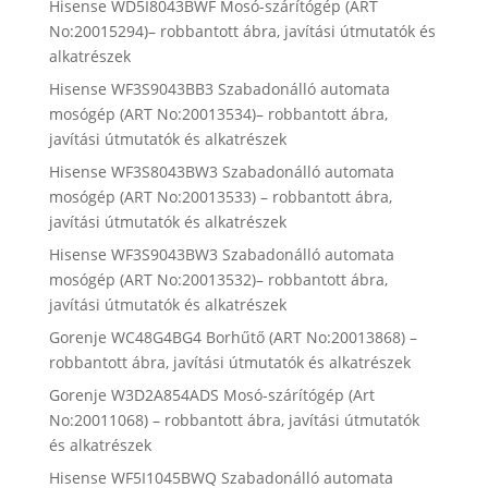
Hisense WD5I8043BWF Mosó-szárítógép (ART
No:20015294)– robbantott ábra, javítási útmutatók és
alkatrészek
Hisense WF3S9043BB3 Szabadonálló automata
mosógép (ART No:20013534)– robbantott ábra,
javítási útmutatók és alkatrészek
Hisense WF3S8043BW3 Szabadonálló automata
mosógép (ART No:20013533) – robbantott ábra,
javítási útmutatók és alkatrészek
Hisense WF3S9043BW3 Szabadonálló automata
mosógép (ART No:20013532)– robbantott ábra,
javítási útmutatók és alkatrészek
Gorenje WC48G4BG4 Borhűtő (ART No:20013868) –
robbantott ábra, javítási útmutatók és alkatrészek
Gorenje W3D2A854ADS Mosó-szárítógép (Art
No:20011068) – robbantott ábra, javítási útmutatók
és alkatrészek
Hisense WF5I1045BWQ Szabadonálló automata