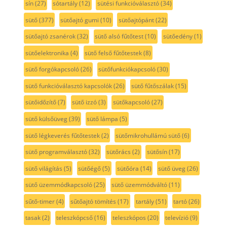
sín
(27)
sótartály
(12)
sütési funkcióválasztó
(34)
sütő
(377)
sütőajtó gumi
(10)
sütőajtópánt
(22)
sütőajtó zsanérok
(32)
sütő alsó fűtőtest
(10)
sütőedény
(1)
sütőelektronika
(4)
sütő felső fűtőtestek
(8)
sütő forgókapcsoló
(26)
sütőfunkciókapcsoló
(30)
sütő funkcióválasztó kapcsolók
(26)
sütő fűtőszálak
(15)
sütőidőzítő
(7)
sütő izzó
(3)
sütőkapcsoló
(27)
sütő külsőüveg
(39)
sütő lámpa
(5)
sütő légkeverés fűtőtestek
(2)
sütőmikrohullámú sütő
(6)
sütő programválasztó
(32)
sütőrács
(2)
sütősín
(17)
sütő világítás
(5)
sütőégő
(5)
sütőóra
(14)
sütő üveg
(26)
sütő üzemmódkapcsoló
(25)
sütő üzemmódváltó
(11)
sűtő-timer
(4)
sűtőajtó tömítés
(17)
tartály
(51)
tartó
(26)
tasak
(2)
teleszkópcső
(16)
teleszkópos
(20)
televízió
(9)