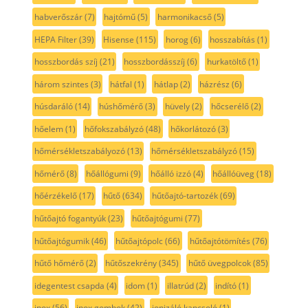
habverőszár
(7)
hajtómű
(5)
harmonikacső
(5)
HEPA Filter
(39)
Hisense
(115)
horog
(6)
hosszabítás
(1)
hosszbordás szíj
(21)
hosszbordásszíj
(6)
hurkatöltő
(1)
három szintes
(3)
hátfal
(1)
hátlap
(2)
házrész
(6)
húsdaráló
(14)
húshőmérő
(3)
hüvely
(2)
hőcserélő
(2)
hőelem
(1)
hőfokszabályzó
(48)
hőkorlátozó
(3)
hőmérsékletszabályozó
(13)
hőmérsékletszabályzó
(15)
hőmérő
(8)
hőállógumi
(9)
hőálló izzó
(4)
hőállóüveg
(18)
hőérzékelő
(17)
hűtő
(634)
hűtőajtó-tartozék
(69)
hűtőajtó fogantyúk
(23)
hűtőajtógumi
(77)
hűtőajtógumik
(46)
hűtőajtópolc
(66)
hűtőajtótömítés
(76)
hűtő hőmérő
(2)
hűtőszekrény
(345)
hűtő üvegpolcok
(85)
idegentest csapda
(4)
idom
(1)
illatrúd
(2)
indító
(1)
inox
(56)
inox gombok
(42)
ionizáló kapcsoló
(1)