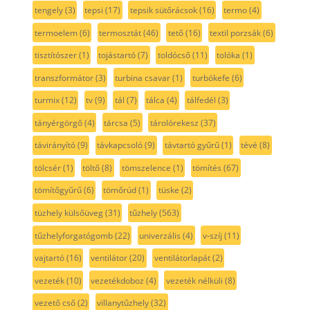
tengely
(3)
tepsi
(17)
tepsik sütőrácsok
(16)
termo
(4)
termoelem
(6)
termosztát
(46)
tető
(16)
textil porzsák
(6)
tisztítószer
(1)
tojástartó
(7)
toldócső
(11)
tolóka
(1)
transzformátor
(3)
turbina csavar
(1)
turbókefe
(6)
turmix
(12)
tv
(9)
tál
(7)
tálca
(4)
tálfedél
(3)
tányérgörgő
(4)
tárcsa
(5)
tárolórekesz
(37)
távirányító
(9)
távkapcsoló
(9)
távtartó gyűrű
(1)
tévé
(8)
tölcsér
(1)
töltő
(8)
tömszelence
(1)
tömítés
(67)
tömítőgyűrű
(6)
tömőrúd
(1)
tüske
(2)
tüzhely külsőüveg
(31)
tűzhely
(563)
tűzhelyforgatógomb
(22)
univerzális
(4)
v-szíj
(11)
vajtartó
(16)
ventilátor
(20)
ventilátorlapát
(2)
vezeték
(10)
vezetékdoboz
(4)
vezeték nélküli
(8)
vezető cső
(2)
villanytűzhely
(32)