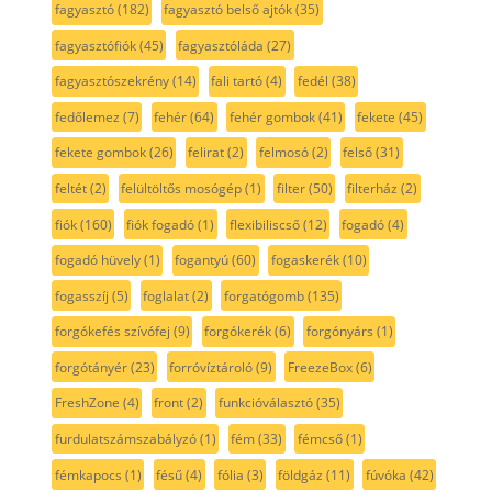
fagyasztó
(182)
fagyasztó belső ajtók
(35)
fagyasztófiók
(45)
fagyasztóláda
(27)
fagyasztószekrény
(14)
fali tartó
(4)
fedél
(38)
fedőlemez
(7)
fehér
(64)
fehér gombok
(41)
fekete
(45)
fekete gombok
(26)
felirat
(2)
felmosó
(2)
felső
(31)
feltét
(2)
felültöltős mosógép
(1)
filter
(50)
filterház
(2)
fiók
(160)
fiók fogadó
(1)
flexibiliscső
(12)
fogadó
(4)
fogadó hüvely
(1)
fogantyú
(60)
fogaskerék
(10)
fogasszíj
(5)
foglalat
(2)
forgatógomb
(135)
forgókefés szívófej
(9)
forgókerék
(6)
forgónyárs
(1)
forgótányér
(23)
forróvíztároló
(9)
FreezeBox
(6)
FreshZone
(4)
front
(2)
funkcióválasztó
(35)
furdulatszámszabályzó
(1)
fém
(33)
fémcső
(1)
fémkapocs
(1)
fésű
(4)
fólia
(3)
földgáz
(11)
fúvóka
(42)