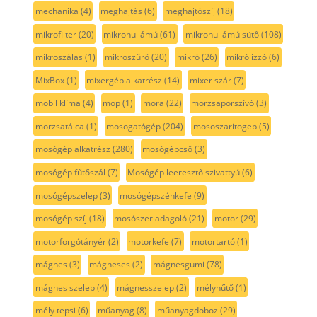
mechanika
(4)
meghajtás
(6)
meghajtószíj
(18)
mikrofilter
(20)
mikrohullámú
(61)
mikrohullámú sütő
(108)
mikroszálas
(1)
mikroszűrő
(20)
mikró
(26)
mikró izzó
(6)
MixBox
(1)
mixergép alkatrész
(14)
mixer szár
(7)
mobil klíma
(4)
mop
(1)
mora
(22)
morzsaporszívó
(3)
morzsatálca
(1)
mosogatógép
(204)
mososzaritogep
(5)
mosógép alkatrész
(280)
mosógépcső
(3)
mosógép fűtőszál
(7)
Mosógép leeresztő szivattyú
(6)
mosógépszelep
(3)
mosógépszénkefe
(9)
mosógép szíj
(18)
mosószer adagoló
(21)
motor
(29)
motorforgótányér
(2)
motorkefe
(7)
motortartó
(1)
mágnes
(3)
mágneses
(2)
mágnesgumi
(78)
mágnes szelep
(4)
mágnesszelep
(2)
mélyhűtő
(1)
mély tepsi
(6)
műanyag
(8)
műanyagdoboz
(29)