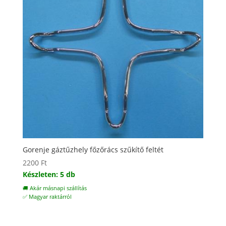
Gorenje gáztűzhely főzőrács szűkítő feltét
2200
Ft
Készleten: 5 db
🚚 Akár másnapi szállítás
✅ Magyar raktárról