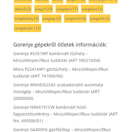
ütköző
(2)
üveg
(123)
üvegajtó
(17)
üvegbúra
(2)
üvegkehely
(3)
üveglap
(3)
üvegtartó
(6)
üvegtető
(2)
üvegtányér
(13)
Gorenje gépekről ötletek információk:
Gorenje K6351WF kombinált tűzhely –
készülékspecifikus tudástár (ART 595210/04)
Mora P2241AW1 gáztűzhely – készülékspecifikus
tudástár (ART 741000/06)
Gorenje WNHEI62SAS szabadonálló automata
mosógép – készülékspecifikus tudástár (ART
20009500)
Gorenje NRK6191CW kombinált hűtő-
fagyasztószekrény – készülékspecifikus tudástár (ART
No: 499306/01)
Gorenje G640XHS gázfőzőlap – készülékspecifikus