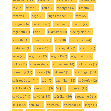
relé
(5)
retesz
(1)
retro
(2)
robotgép
(37)
rosetta
(2)
rozetta
(11)
rugó
(20)
rugós-zsanér
(33)
rács
(27)
rácsgumi
(4)
rácstartó
(3)
résszívó
(8)
rögzítő
(27)
rögzítőfül
(1)
rövid
(1)
rúdmixer
(14)
side by side
(53)
smoothie
(2)
SpaceBox
(5)
stift
(10)
sutő hőmérő
(4)
szabályzó
(1)
szeletelő
(20)
szennytálca
(1)
szenzor
(5)
szett
(29)
szigetelés
(2)
szigetelő
(3)
szigetelőcsík
(2)
szikra
(11)
szikratrafó
(2)
szikráztató
(14)
szilikonzsír
(1)
szimering
(11)
szivacs
(3)
szivattyú
(17)
szárítógép
(101)
szárítógép szíj
(14)
szén
(7)
szénfilter
(18)
szénkefe
(12)
Szénkefék
(7)
szénszűrő
(3)
Szíj
(6)
színtelen
(17)
szívócső
(11)
szívófej
(39)
szórókar
(36)
szöszemelő
(1)
szürke
(8)
szűkítő
(2)
szűrő
(97)
szűrőház
(5)
sárga
(1)