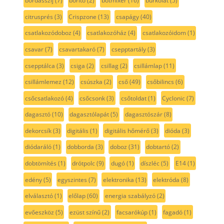
bordásszíj
(7)
borító
(2)
botmixer
(16)
burkolat
(5)
citrusprés
(3)
Crispzone
(13)
csapágy
(40)
csatlakozódoboz
(4)
csatlakozóház
(4)
csatlakozóidom
(1)
csavar
(7)
csavartakaró
(7)
csepptartály
(3)
csepptálca
(3)
csiga
(2)
csillag
(2)
csillámlap
(11)
csillámlemez
(12)
csúszka
(2)
cső
(49)
csőbilincs
(6)
csőcsatlakozó
(4)
csőcsonk
(3)
csőtoldat
(1)
Cyclonic
(7)
dagasztó
(10)
dagasztólapát
(5)
dagasztószár
(8)
dekorcsík
(3)
digitális
(1)
digitális hőmérő
(3)
dióda
(3)
diódaráló
(1)
dobborda
(3)
doboz
(31)
dobtartó
(2)
dobtömítés
(1)
drótpolc
(9)
dugó
(1)
díszléc
(5)
E14
(1)
edény
(5)
egyszintes
(7)
elektronika
(13)
elektróda
(8)
elválasztó
(1)
előlap
(60)
energia szabályzó
(2)
evőeszköz
(5)
ezüst színű
(2)
facsarókúp
(1)
fagadó
(1)