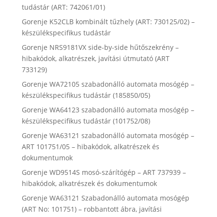
tudástár (ART: 742061/01)
Gorenje K52CLB kombinált tűzhely (ART: 730125/02) –
készülékspecifikus tudástár
Gorenje NRS9181VX side-by-side hűtőszekrény –
hibakódok, alkatrészek, javítási útmutató (ART
733129)
Gorenje WA72105 szabadonálló automata mosógép –
készülékspecifikus tudástár (185850/05)
Gorenje WA64123 szabadonálló automata mosógép –
készülékspecifikus tudástár (101752/08)
Gorenje WA63121 szabadonálló automata mosógép –
ART 101751/05 – hibakódok, alkatrészek és
dokumentumok
Gorenje WD9514S mosó-szárítógép – ART 737939 –
hibakódok, alkatrészek és dokumentumok
Gorenje WA63121 Szabadonálló automata mosógép
(ART No: 101751) – robbantott ábra, javítási