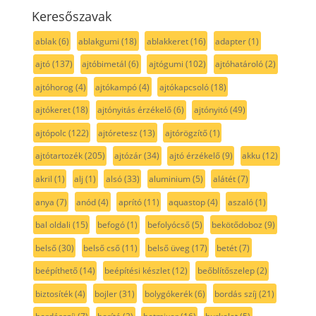
Keresőszavak
ablak
(6)
ablakgumi
(18)
ablakkeret
(16)
adapter
(1)
ajtó
(137)
ajtóbimetál
(6)
ajtógumi
(102)
ajtóhatároló
(2)
ajtóhorog
(4)
ajtókampó
(4)
ajtókapcsoló
(18)
ajtókeret
(18)
ajtónyitás érzékelő
(6)
ajtónyitó
(49)
ajtópolc
(122)
ajtóretesz
(13)
ajtórögzítő
(1)
ajtótartozék
(205)
ajtózár
(34)
ajtó érzékelő
(9)
akku
(12)
akril
(1)
alj
(1)
alsó
(33)
aluminium
(5)
alátét
(7)
anya
(7)
anód
(4)
aprító
(11)
aquastop
(4)
aszaló
(1)
bal oldali
(15)
befogó
(1)
befolyócső
(5)
bekötődoboz
(9)
belső
(30)
belső cső
(11)
belső üveg
(17)
betét
(7)
beépíthető
(14)
beépítési készlet
(12)
beőblítőszelep
(2)
biztosíték
(4)
bojler
(31)
bolygókerék
(6)
bordás szíj
(21)