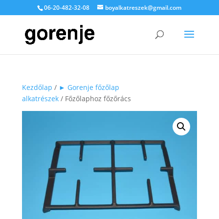
06-20-482-32-08
boyalkatreszek@gmail.com
Kezdőlap
/
► Gorenje főzőlap
alkatrészek
/ Főzőlaphoz főzőrács