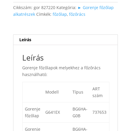
Cikkszám:
gor 827220
Kategória:
► Gorenje főzőlap
alkatrészek
Címkék:
főzőlap
,
főzőrács
Leírás
Leírás
Gorenje főzőlapok melyekhez a főzőrács
használható:
ART
Modell
Típus
szám
Gorenje
BG6HA-
G641EX
737653
főzőlap
G0B
Gorenje
BG6HA-