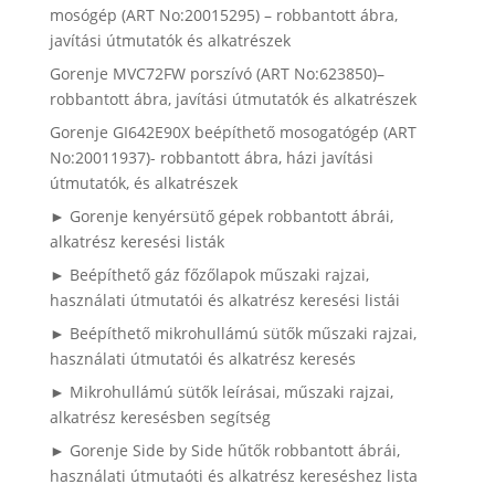
mosógép (ART No:20015295) – robbantott ábra,
javítási útmutatók és alkatrészek
Gorenje MVC72FW porszívó (ART No:623850)–
robbantott ábra, javítási útmutatók és alkatrészek
Gorenje GI642E90X beépíthető mosogatógép (ART
No:20011937)- robbantott ábra, házi javítási
útmutatók, és alkatrészek
► Gorenje kenyérsütő gépek robbantott ábrái,
alkatrész keresési listák
► Beépíthető gáz főzőlapok műszaki rajzai,
használati útmutatói és alkatrész keresési listái
► Beépíthető mikrohullámú sütők műszaki rajzai,
használati útmutatói és alkatrész keresés
► Mikrohullámú sütők leírásai, műszaki rajzai,
alkatrész keresésben segítség
► Gorenje Side by Side hűtők robbantott ábrái,
használati útmutaóti és alkatrész kereséshez lista