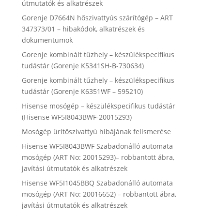
útmutatók és alkatrészek
Gorenje D7664N hőszivattyús szárítógép – ART
347373/01 – hibakódok, alkatrészek és
dokumentumok
Gorenje kombinált tűzhely – készülékspecifikus
tudástár (Gorenje K5341SH-B-730634)
Gorenje kombinált tűzhely – készülékspecifikus
tudástár (Gorenje K6351WF – 595210)
Hisense mosógép – készülékspecifikus tudástár
(Hisense WF5I8043BWF-20015293)
Mosógép ürítőszivattyú hibájának felismerése
Hisense WF5I8043BWF Szabadonálló automata
mosógép (ART No: 20015293)– robbantott ábra,
javítási útmutatók és alkatrészek
Hisense WF5I1045BBQ Szabadonálló automata
mosógép (ART No: 20016652) – robbantott ábra,
javítási útmutatók és alkatrészek