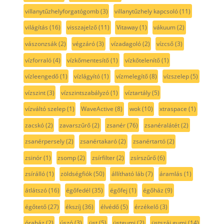
villanytűzhelyforgatógomb
(3)
villanytűzhely kapcsoló
(11)
világítás
(16)
visszajelző
(11)
Vitaway
(1)
vákuum
(2)
vászonzsák
(2)
végzáró
(3)
vízadagoló
(2)
vízcső
(3)
vízforraló
(4)
vízkőmentesítő
(1)
vízkőtelenítő
(1)
vízleengedő
(1)
vízlágyító
(1)
vízmelegítő
(8)
vízszelep
(5)
vízszint
(3)
vízszintszabályzó
(1)
víztartály
(5)
vízváltó szelep
(1)
WaveActive
(8)
wok
(10)
xtraspace
(1)
zacskó
(2)
zavarszűrő
(2)
zsanér
(76)
zsanéralátét
(2)
zsanérpersely
(2)
zsanértakaró
(2)
zsanértartó
(2)
zsinór
(1)
zsomp
(2)
zsírfilter
(2)
zsírszűrő
(6)
zsírálló
(1)
zöldségfiók
(50)
állítható láb
(7)
áramlás
(1)
átlátszó
(16)
égőfedél
(35)
égőfej
(1)
égőház
(9)
égőtető
(27)
ékszíj
(36)
élvédő
(5)
érzékelő
(3)
óraház
(2)
úszó
(3)
üst
(5)
üstgumi
(2)
üstszáj gumi
(14)