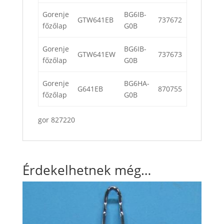
Gorenje
BG6IB-
GTW641EB
737672
főzőlap
G0B
Gorenje
BG6IB-
GTW641EW
737673
főzőlap
G0B
Gorenje
BG6HA-
G641EB
870755
főzőlap
G0B
gor 827220
Érdekelhetnek még…