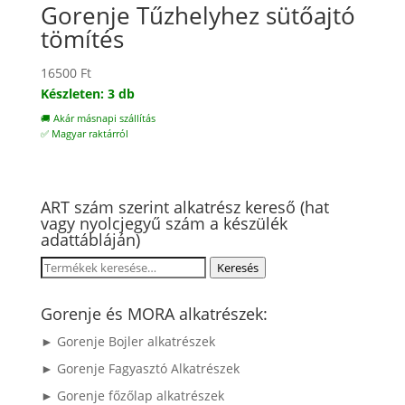
Gorenje Tűzhelyhez sütőajtó
tömítés
16500
Ft
Készleten: 3 db
🚚 Akár másnapi szállítás
✅ Magyar raktárról
ART szám szerint alkatrész kereső (hat
vagy nyolcjegyű szám a készülék
adattábláján)
Keresés
Keresés
a
következőre:
Gorenje és MORA alkatrészek:
► Gorenje Bojler alkatrészek
► Gorenje Fagyasztó Alkatrészek
► Gorenje főzőlap alkatrészek