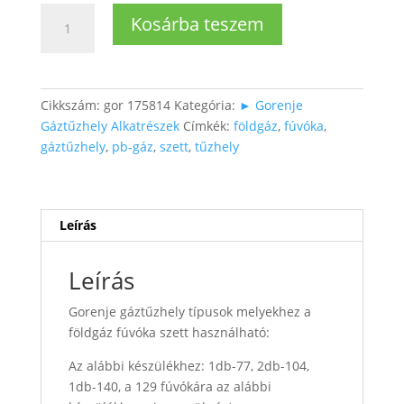
Fúvóka
Kosárba teszem
szett
G20/20
mennyiség
Cikkszám:
gor 175814
Kategória:
► Gorenje
Gáztűzhely Alkatrészek
Címkék:
földgáz
,
fúvóka
,
gáztűzhely
,
pb-gáz
,
szett
,
tűzhely
Leírás
Leírás
Gorenje gáztűzhely típusok melyekhez a
földgáz fúvóka szett használható:
Az alábbi készülékhez: 1db-77, 2db-104,
1db-140, a 129 fúvókára az alábbi