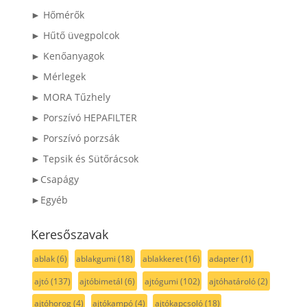
► Hőmérők
► Hűtő üvegpolcok
► Kenőanyagok
► Mérlegek
► MORA Tűzhely
► Porszívó HEPAFILTER
► Porszívó porzsák
► Tepsik és Sütőrácsok
►Csapágy
►Egyéb
Keresőszavak
ablak
(6)
ablakgumi
(18)
ablakkeret
(16)
adapter
(1)
ajtó
(137)
ajtóbimetál
(6)
ajtógumi
(102)
ajtóhatároló
(2)
ajtóhorog
(4)
ajtókampó
(4)
ajtókapcsoló
(18)