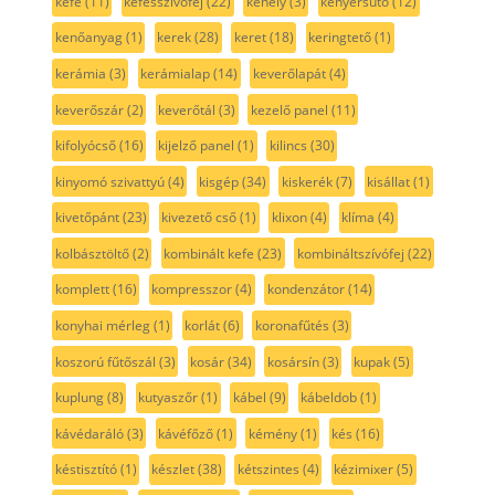
kefe
(11)
kefésszívófej
(22)
kehely
(3)
kenyérsütő
(12)
kenőanyag
(1)
kerek
(28)
keret
(18)
keringtető
(1)
kerámia
(3)
kerámialap
(14)
keverőlapát
(4)
keverőszár
(2)
keverőtál
(3)
kezelő panel
(11)
kifolyócső
(16)
kijelző panel
(1)
kilincs
(30)
kinyomó szivattyú
(4)
kisgép
(34)
kiskerék
(7)
kisállat
(1)
kivetőpánt
(23)
kivezető cső
(1)
klixon
(4)
klíma
(4)
kolbásztöltő
(2)
kombinált kefe
(23)
kombináltszívófej
(22)
komplett
(16)
kompresszor
(4)
kondenzátor
(14)
konyhai mérleg
(1)
korlát
(6)
koronafűtés
(3)
koszorú fűtőszál
(3)
kosár
(34)
kosársín
(3)
kupak
(5)
kuplung
(8)
kutyaszőr
(1)
kábel
(9)
kábeldob
(1)
kávédaráló
(3)
kávéfőző
(1)
kémény
(1)
kés
(16)
késtisztító
(1)
készlet
(38)
kétszintes
(4)
kézimixer
(5)