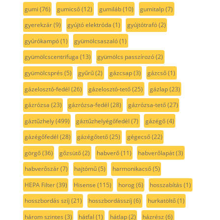
gumi
(76)
gumicső
(12)
gumiláb
(10)
gumitalp
(7)
gyerekzár
(9)
gyújtó elektróda
(1)
gyújtótrafó
(2)
gyúrókampó
(1)
gyümölcsaszaló
(1)
gyümölcscentrifuga
(13)
gyümölcs passzírozó
(2)
gyümölcsprés
(5)
gyűrű
(2)
gázcsap
(3)
gázcső
(1)
gázelosztó-fedél
(26)
gázelosztó-tető
(25)
gázlap
(23)
gázrózsa
(23)
gázrózsa-fedél
(28)
gázrózsa-tető
(27)
gáztűzhely
(499)
gáztűzhelyégőfedél
(7)
gázégő
(4)
gázégőfedél
(28)
gázégőtető
(25)
gégecső
(22)
görgő
(36)
gőzsütő
(2)
habverő
(11)
habverőlapát
(3)
habverőszár
(7)
hajtómű
(5)
harmonikacső
(5)
HEPA Filter
(39)
Hisense
(115)
horog
(6)
hosszabítás
(1)
hosszbordás szíj
(21)
hosszbordásszíj
(6)
hurkatöltő
(1)
három szintes
(3)
hátfal
(1)
hátlap
(2)
házrész
(6)