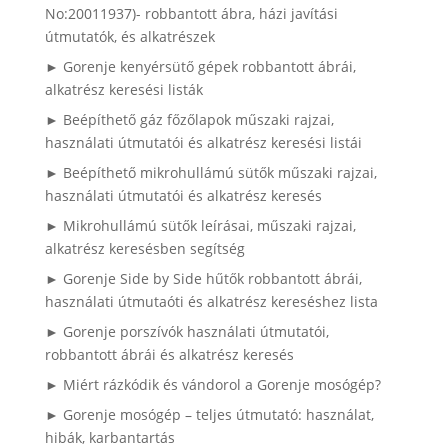
No:20011937)- robbantott ábra, házi javítási
útmutatók, és alkatrészek
► Gorenje kenyérsütő gépek robbantott ábrái,
alkatrész keresési listák
► Beépíthető gáz főzőlapok műszaki rajzai,
használati útmutatói és alkatrész keresési listái
► Beépíthető mikrohullámú sütők műszaki rajzai,
használati útmutatói és alkatrész keresés
► Mikrohullámú sütők leírásai, műszaki rajzai,
alkatrész keresésben segítség
► Gorenje Side by Side hűtők robbantott ábrái,
használati útmutaóti és alkatrész kereséshez lista
► Gorenje porszívók használati útmutatói,
robbantott ábrái és alkatrész keresés
► Miért rázkódik és vándorol a Gorenje mosógép?
► Gorenje mosógép – teljes útmutató: használat,
hibák, karbantartás