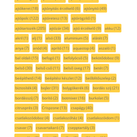
ajtókeret
(18)
ajtónyitás érzékelő
(6)
ajtónyitó
(49)
ajtópolc
(122)
ajtóretesz
(13)
ajtórögzítő
(1)
ajtótartozék
(205)
ajtózár
(34)
ajtó érzékelő
(9)
akku
(12)
akril
(1)
alj
(1)
alsó
(33)
aluminium
(5)
alátét
(7)
anya
(7)
anód
(4)
aprító
(11)
aquastop
(4)
aszaló
(1)
bal oldali
(15)
befogó
(1)
befolyócső
(5)
bekötődoboz
(9)
belső
(30)
belső cső
(11)
belső üveg
(17)
betét
(7)
beépíthető
(14)
beépítési készlet
(12)
beőblítőszelep
(2)
biztosíték
(4)
bojler
(31)
bolygókerék
(6)
bordás szíj
(21)
bordásszíj
(7)
borító
(2)
botmixer
(16)
burkolat
(5)
citrusprés
(3)
Crispzone
(13)
csapágy
(40)
csatlakozódoboz
(4)
csatlakozóház
(4)
csatlakozóidom
(1)
csavar
(7)
csavartakaró
(7)
csepptartály
(3)