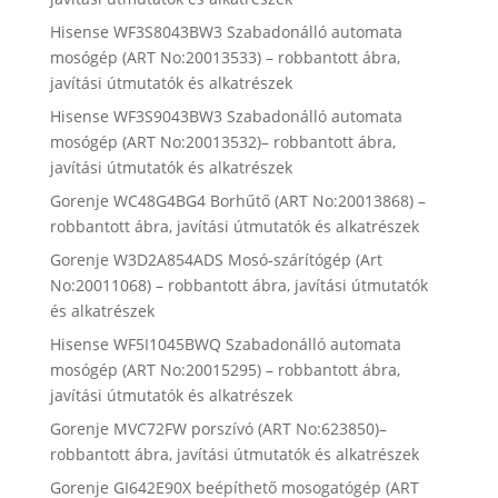
Hisense WF3S8043BW3 Szabadonálló automata
mosógép (ART No:20013533) – robbantott ábra,
javítási útmutatók és alkatrészek
Hisense WF3S9043BW3 Szabadonálló automata
mosógép (ART No:20013532)– robbantott ábra,
javítási útmutatók és alkatrészek
Gorenje WC48G4BG4 Borhűtő (ART No:20013868) –
robbantott ábra, javítási útmutatók és alkatrészek
Gorenje W3D2A854ADS Mosó-szárítógép (Art
No:20011068) – robbantott ábra, javítási útmutatók
és alkatrészek
Hisense WF5I1045BWQ Szabadonálló automata
mosógép (ART No:20015295) – robbantott ábra,
javítási útmutatók és alkatrészek
Gorenje MVC72FW porszívó (ART No:623850)–
robbantott ábra, javítási útmutatók és alkatrészek
Gorenje GI642E90X beépíthető mosogatógép (ART