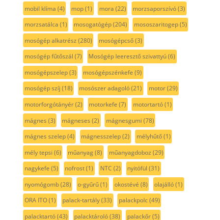
mobil klíma
(4)
mop
(1)
mora
(22)
morzsaporszívó
(3)
morzsatálca
(1)
mosogatógép
(204)
mososzaritogep
(5)
mosógép alkatrész
(280)
mosógépcső
(3)
mosógép fűtőszál
(7)
Mosógép leeresztő szivattyú
(6)
mosógépszelep
(3)
mosógépszénkefe
(9)
mosógép szíj
(18)
mosószer adagoló
(21)
motor
(29)
motorforgótányér
(2)
motorkefe
(7)
motortartó
(1)
mágnes
(3)
mágneses
(2)
mágnesgumi
(78)
mágnes szelep
(4)
mágnesszelep
(2)
mélyhűtő
(1)
mély tepsi
(6)
műanyag
(8)
műanyagdoboz
(29)
nagykefe
(5)
nofrost
(1)
NTC
(2)
nyitófül
(31)
nyomógomb
(28)
o-gyűrű
(1)
okostévé
(8)
olajálló
(1)
ORA ITO
(1)
palack-tartály
(33)
palackpolc
(49)
palacktartó
(43)
palacktároló
(38)
palackőr
(5)