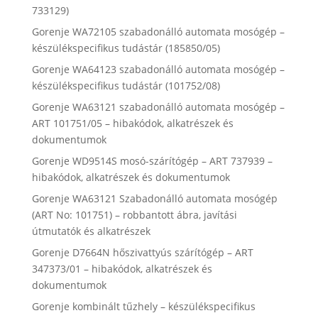
733129)
Gorenje WA72105 szabadonálló automata mosógép –
készülékspecifikus tudástár (185850/05)
Gorenje WA64123 szabadonálló automata mosógép –
készülékspecifikus tudástár (101752/08)
Gorenje WA63121 szabadonálló automata mosógép –
ART 101751/05 – hibakódok, alkatrészek és
dokumentumok
Gorenje WD9514S mosó-szárítógép – ART 737939 –
hibakódok, alkatrészek és dokumentumok
Gorenje WA63121 Szabadonálló automata mosógép
(ART No: 101751) – robbantott ábra, javítási
útmutatók és alkatrészek
Gorenje D7664N hőszivattyús szárítógép – ART
347373/01 – hibakódok, alkatrészek és
dokumentumok
Gorenje kombinált tűzhely – készülékspecifikus