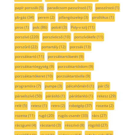
papír porszák
(5)
paradicsom passzírozó
(1)
passzírozó
(1)
pb-gáz
(34)
perem
(2)
pillangószelep
(3)
pirolitikus
(1)
piros
(1)
polc
(86)
polcél
(3)
Poly-v szíj
(11)
porszívó
(220)
porszívócső
(10)
porszívókefe
(11)
porszűrő
(22)
portartály
(12)
porzsák
(13)
porzsáktartó
(11)
porzsáktartóbetét
(9)
porzsáktartóegység
(9)
porzsáktartóidom
(9)
porzsáktartókeret
(10)
porzsáktartóvilla
(9)
programóra
(7)
pumpa
(3)
pálcahőmérő
(1)
pár
(5)
páraelszívó
(50)
párásító
(1)
párátlanító
(1)
rekesz
(29)
relé
(5)
retesz
(1)
retro
(2)
robotgép
(37)
rosetta
(2)
rozetta
(11)
rugó
(20)
rugós-zsanér
(33)
rács
(27)
rácsgumi
(4)
rácstartó
(3)
résszívó
(8)
rögzítő
(27)