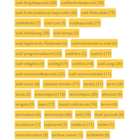
sütő forgókapcsoló
(26)
sütőfunkciókapcsoló
(30)
sütő funkcióválasztó kapcsolók
(26)
sütő fűtőszálak
(15)
sütőidőzítő
(7)
sütő izzó
(3)
sütőkapcsoló
(27)
sütő külsőüveg
(39)
sütő lámpa
(5)
sütő légkeverés fűtőtestek
(2)
sütőmikrohullámú sütő
(6)
sütő programválasztó
(32)
sütőrács
(2)
sütősín
(17)
sütő világítás
(5)
sütőégő
(5)
sütőóra
(14)
sütő üveg
(26)
sütő üzemmódkapcsoló
(25)
sütő üzemmódváltó
(11)
sűtő-timer
(4)
sűtőajtó tömítés
(17)
tartály
(51)
tartó
(26)
tasak
(2)
teleszkópcső
(16)
teleszkópos
(20)
televízió
(9)
tengely
(3)
tepsi
(17)
tepsik sütőrácsok
(16)
termo
(4)
termoelem
(6)
termosztát
(46)
tető
(16)
textil porzsák
(6)
tisztítószer
(1)
tojástartó
(7)
toldócső
(11)
tolóka
(1)
transzformátor
(3)
turbina csavar
(1)
turbókefe
(6)