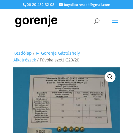
06-20-482-32-08
boyalkatreszek@gmail.com
Kezdőlap
/
► Gorenje Gáztűzhely
Alkatrészek
/ Fúvóka szett G20/20