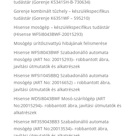
tudástár (Gorenje K5341SH-B-730634)
Gorenje kombinált tűzhely – készülékspecifikus
tudástár (Gorenje K6351WF – 595210)
Hisense mosógép – készülékspecifikus tudástár
(Hisense WF5I8043BWF-20015293)
Mosógép ürítőszivattyú hibájának felismerése
Hisense WF5I8043BWF Szabadonálló automata
mosógép (ART No: 20015293)– robbantott ábra,
javítási útmutatók és alkatrészek
Hisense WF5I1045BBQ Szabadonálló automata
mosógép (ART No: 20016652) – robbantott ábra,
javítási útmutatók és alkatrészek
Hisense WD5I8043BWF Mosó-szárítógép (ART
No:20015294)– robbantott ábra, javítási útmutatók és
alkatrészek
Hisense WF3S9043BB3 Szabadonálló automata
mosógép (ART No:20013534)– robbantott ábra,
javítási útmutatók és alkatrészek