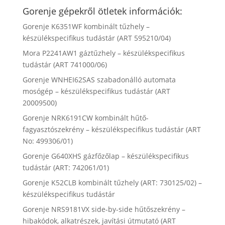
Gorenje gépekről ötletek információk:
Gorenje K6351WF kombinált tűzhely –
készülékspecifikus tudástár (ART 595210/04)
Mora P2241AW1 gáztűzhely – készülékspecifikus
tudástár (ART 741000/06)
Gorenje WNHEI62SAS szabadonálló automata
mosógép – készülékspecifikus tudástár (ART
20009500)
Gorenje NRK6191CW kombinált hűtő-
fagyasztószekrény – készülékspecifikus tudástár (ART
No: 499306/01)
Gorenje G640XHS gázfőzőlap – készülékspecifikus
tudástár (ART: 742061/01)
Gorenje K52CLB kombinált tűzhely (ART: 730125/02) –
készülékspecifikus tudástár
Gorenje NRS9181VX side-by-side hűtőszekrény –
hibakódok, alkatrészek, javítási útmutató (ART