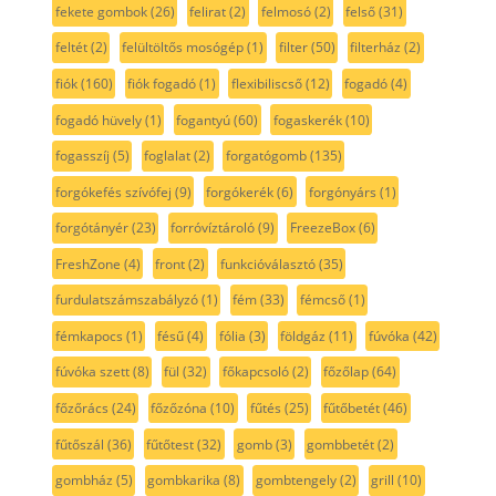
fekete gombok
(26)
felirat
(2)
felmosó
(2)
felső
(31)
feltét
(2)
felültöltős mosógép
(1)
filter
(50)
filterház
(2)
fiók
(160)
fiók fogadó
(1)
flexibiliscső
(12)
fogadó
(4)
fogadó hüvely
(1)
fogantyú
(60)
fogaskerék
(10)
fogasszíj
(5)
foglalat
(2)
forgatógomb
(135)
forgókefés szívófej
(9)
forgókerék
(6)
forgónyárs
(1)
forgótányér
(23)
forróvíztároló
(9)
FreezeBox
(6)
FreshZone
(4)
front
(2)
funkcióválasztó
(35)
furdulatszámszabályzó
(1)
fém
(33)
fémcső
(1)
fémkapocs
(1)
fésű
(4)
fólia
(3)
földgáz
(11)
fúvóka
(42)
fúvóka szett
(8)
fül
(32)
főkapcsoló
(2)
főzőlap
(64)
főzőrács
(24)
főzőzóna
(10)
fűtés
(25)
fűtőbetét
(46)
fűtőszál
(36)
fűtőtest
(32)
gomb
(3)
gombbetét
(2)
gombház
(5)
gombkarika
(8)
gombtengely
(2)
grill
(10)