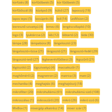
körfütés
(8)
körfűtőbetét
(5)
kör fűtőbetét
(5)
körfűtőszál
(6)
középső
(9)
külső
(27)
laposszíj
(19)
lapos tepsi
(5)
lassúprés
(6)
led
(14)
LedVision
(2)
leeresztő szivattyú
(4)
lemez
(6)
lengéscsillapító
(10)
logo
(3)
lyuktárcsa
(2)
láb
(12)
lábtartó
(2)
láda
(30)
lámpa
(28)
lámpabúra
(8)
lángelosztó
(23)
lángelosztó-rózsa
(21)
lángosztó
(21)
lángosztó-fedél
(29)
lángosztó-tető
(27)
légkeverésfűtőtest
(3)
légszűrő
(21)
légtisztító
(2)
lúgszivattyú
(4)
macsakszőr
(1)
maghőmérő
(2)
magnetron
(2)
matrica
(3)
matt
(2)
mechanika
(4)
meghajtás
(6)
meghajtószíj
(18)
mikrofilter
(20)
mikrohullámú
(61)
mikrohullámú sütő
(108)
mikroszálas
(1)
mikroszűrő
(20)
mikró
(26)
mikró izzó
(6)
MixBox
(1)
mixergép alkatrész
(14)
mixer szár
(7)