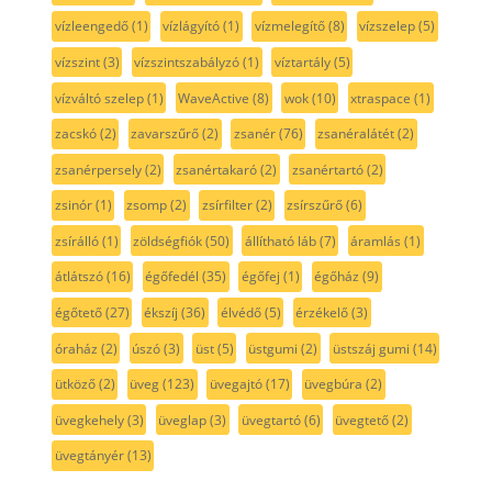
vízleengedő
(1)
vízlágyító
(1)
vízmelegítő
(8)
vízszelep
(5)
vízszint
(3)
vízszintszabályzó
(1)
víztartály
(5)
vízváltó szelep
(1)
WaveActive
(8)
wok
(10)
xtraspace
(1)
zacskó
(2)
zavarszűrő
(2)
zsanér
(76)
zsanéralátét
(2)
zsanérpersely
(2)
zsanértakaró
(2)
zsanértartó
(2)
zsinór
(1)
zsomp
(2)
zsírfilter
(2)
zsírszűrő
(6)
zsírálló
(1)
zöldségfiók
(50)
állítható láb
(7)
áramlás
(1)
átlátszó
(16)
égőfedél
(35)
égőfej
(1)
égőház
(9)
égőtető
(27)
ékszíj
(36)
élvédő
(5)
érzékelő
(3)
óraház
(2)
úszó
(3)
üst
(5)
üstgumi
(2)
üstszáj gumi
(14)
ütköző
(2)
üveg
(123)
üvegajtó
(17)
üvegbúra
(2)
üvegkehely
(3)
üveglap
(3)
üvegtartó
(6)
üvegtető
(2)
üvegtányér
(13)