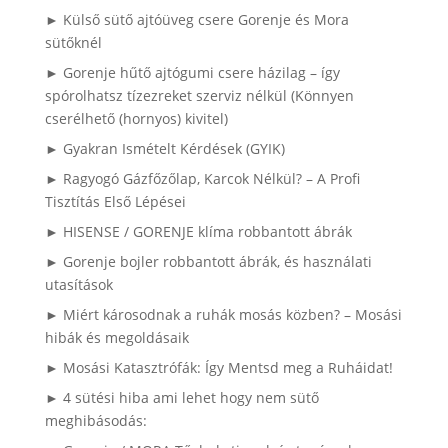
► Külső sütő ajtóüveg csere Gorenje és Mora
sütőknél
► Gorenje hűtő ajtógumi csere házilag – így
spórolhatsz tízezreket szerviz nélkül (Könnyen
cserélhető (hornyos) kivitel)
► Gyakran Ismételt Kérdések (GYIK)
► Ragyogó Gázfőzőlap, Karcok Nélkül? – A Profi
Tisztítás Első Lépései
► HISENSE / GORENJE klíma robbantott ábrák
► Gorenje bojler robbantott ábrák, és használati
utasítások
► Miért károsodnak a ruhák mosás közben? – Mosási
hibák és megoldásaik
► Mosási Katasztrófák: Így Mentsd meg a Ruháidat!
► 4 sütési hiba ami lehet hogy nem sütő
meghibásodás: