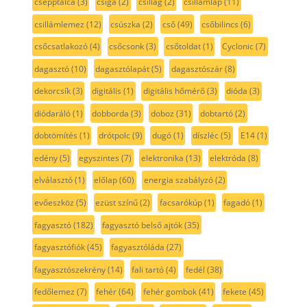
csepptálca
(3)
csiga
(2)
csillag
(2)
csillámlap
(11)
csillámlemez
(12)
csúszka
(2)
cső
(49)
csőbilincs
(6)
csőcsatlakozó
(4)
csőcsonk
(3)
csőtoldat
(1)
Cyclonic
(7)
dagasztó
(10)
dagasztólapát
(5)
dagasztószár
(8)
dekorcsík
(3)
digitális
(1)
digitális hőmérő
(3)
dióda
(3)
diódaráló
(1)
dobborda
(3)
doboz
(31)
dobtartó
(2)
dobtömítés
(1)
drótpolc
(9)
dugó
(1)
díszléc
(5)
E14
(1)
edény
(5)
egyszintes
(7)
elektronika
(13)
elektróda
(8)
elválasztó
(1)
előlap
(60)
energia szabályzó
(2)
evőeszköz
(5)
ezüst színű
(2)
facsarókúp
(1)
fagadó
(1)
fagyasztó
(182)
fagyasztó belső ajtók
(35)
fagyasztófiók
(45)
fagyasztóláda
(27)
fagyasztószekrény
(14)
fali tartó
(4)
fedél
(38)
fedőlemez
(7)
fehér
(64)
fehér gombok
(41)
fekete
(45)