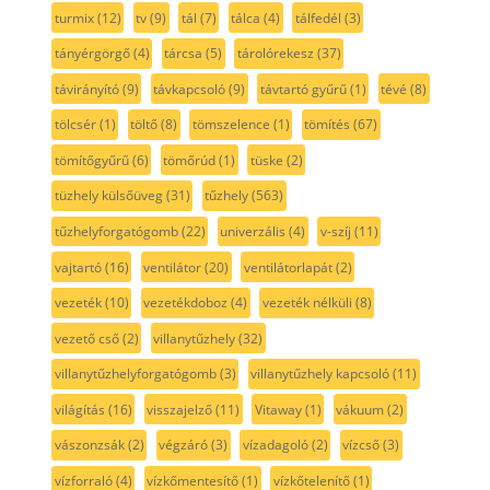
turmix
(12)
tv
(9)
tál
(7)
tálca
(4)
tálfedél
(3)
tányérgörgő
(4)
tárcsa
(5)
tárolórekesz
(37)
távirányító
(9)
távkapcsoló
(9)
távtartó gyűrű
(1)
tévé
(8)
tölcsér
(1)
töltő
(8)
tömszelence
(1)
tömítés
(67)
tömítőgyűrű
(6)
tömőrúd
(1)
tüske
(2)
tüzhely külsőüveg
(31)
tűzhely
(563)
tűzhelyforgatógomb
(22)
univerzális
(4)
v-szíj
(11)
vajtartó
(16)
ventilátor
(20)
ventilátorlapát
(2)
vezeték
(10)
vezetékdoboz
(4)
vezeték nélküli
(8)
vezető cső
(2)
villanytűzhely
(32)
villanytűzhelyforgatógomb
(3)
villanytűzhely kapcsoló
(11)
világítás
(16)
visszajelző
(11)
Vitaway
(1)
vákuum
(2)
vászonzsák
(2)
végzáró
(3)
vízadagoló
(2)
vízcső
(3)
vízforraló
(4)
vízkőmentesítő
(1)
vízkőtelenítő
(1)