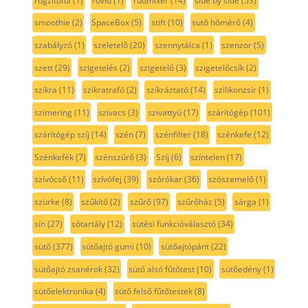
rögzítőfül
(1)
rövid
(1)
rúdmixer
(14)
side by side
(53)
smoothie
(2)
SpaceBox
(5)
stift
(10)
sutő hőmérő
(4)
szabályzó
(1)
szeletelő
(20)
szennytálca
(1)
szenzor
(5)
szett
(29)
szigetelés
(2)
szigetelő
(3)
szigetelőcsík
(2)
szikra
(11)
szikratrafó
(2)
szikráztató
(14)
szilikonzsír
(1)
szimering
(11)
szivacs
(3)
szivattyú
(17)
szárítógép
(101)
szárítógép szíj
(14)
szén
(7)
szénfilter
(18)
szénkefe
(12)
Szénkefék
(7)
szénszűrő
(3)
Szíj
(6)
színtelen
(17)
szívócső
(11)
szívófej
(39)
szórókar
(36)
szöszemelő
(1)
szürke
(8)
szűkítő
(2)
szűrő
(97)
szűrőház
(5)
sárga
(1)
sín
(27)
sótartály
(12)
sütési funkcióválasztó
(34)
sütő
(377)
sütőajtó gumi
(10)
sütőajtópánt
(22)
sütőajtó zsanérok
(32)
sütő alsó fűtőtest
(10)
sütőedény
(1)
sütőelektronika
(4)
sütő felső fűtőtestek
(8)