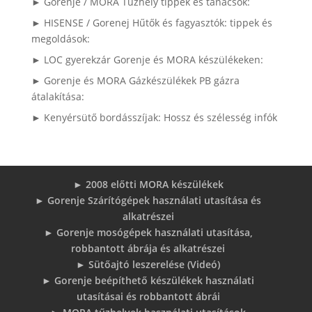
► Gorenje / MORA Tűzhely tippek és tanácsok:
► HISENSE / Gorenej Hűtők és fagyasztók: tippek és
megoldások:
► LOC gyerekzár Gorenje és MORA készülékeken:
► Gorenje és MORA Gázkészülékek PB gázra
átalakítása:
► Kenyérsütő bordásszíjak: Hossz és szélesség infók
► 2008 előtti MORA készülékek
► Gorenje Szárítógépek használati utasítása és
alkatrészei
► Gorenje mosógépek használati utasítása,
robbantott ábrája és alkatrészei
► Sütőajtó leszerelése (Videó)
► Gorenje beépíthető készülékek használati
utasításai és robbantott ábrái