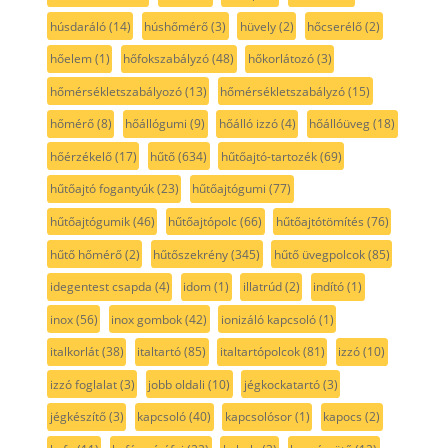
húsdaráló
(14)
húshőmérő
(3)
hüvely
(2)
hőcserélő
(2)
hőelem
(1)
hőfokszabályzó
(48)
hőkorlátozó
(3)
hőmérsékletszabályozó
(13)
hőmérsékletszabályzó
(15)
hőmérő
(8)
hőállógumi
(9)
hőálló izzó
(4)
hőállóüveg
(18)
hőérzékelő
(17)
hűtő
(634)
hűtőajtó-tartozék
(69)
hűtőajtó fogantyúk
(23)
hűtőajtógumi
(77)
hűtőajtógumik
(46)
hűtőajtópolc
(66)
hűtőajtótömítés
(76)
hűtő hőmérő
(2)
hűtőszekrény
(345)
hűtő üvegpolcok
(85)
idegentest csapda
(4)
idom
(1)
illatrúd
(2)
indító
(1)
inox
(56)
inox gombok
(42)
ionizáló kapcsoló
(1)
italkorlát
(38)
italtartó
(85)
italtartópolcok
(81)
izzó
(10)
izzó foglalat
(3)
jobb oldali
(10)
jégkockatartó
(3)
jégkészítő
(3)
kapcsoló
(40)
kapcsolósor
(1)
kapocs
(2)