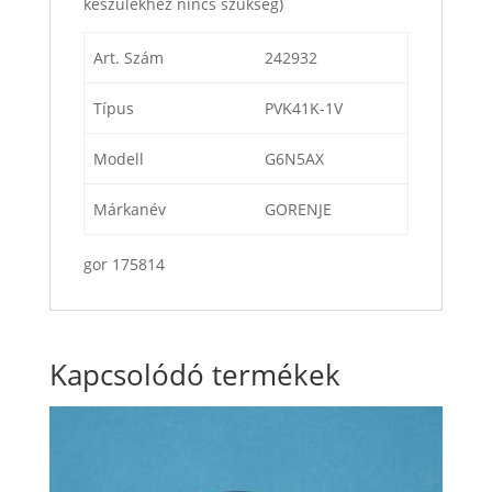
készülékhez nincs szükség)
Art. Szám
242932
Típus
PVK41K-1V
Modell
G6N5AX
Márkanév
GORENJE
gor 175814
Kapcsolódó termékek