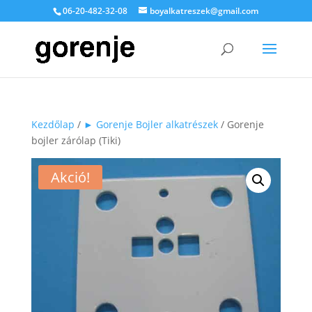
06-20-482-32-08
boyalkatreszek@gmail.com
Kezdőlap
/
► Gorenje Bojler alkatrészek
/ Gorenje
bojler zárólap (Tiki)
Akció!