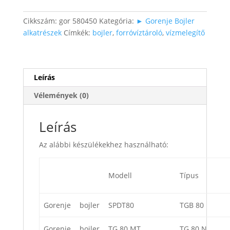
(Tiki)
mennyiség
Cikkszám:
gor 580450
Kategória:
► Gorenje Bojler
alkatrészek
Címkék:
bojler
,
forróvíztároló
,
vízmelegítő
Leírás
Vélemények (0)
Leírás
Az alábbi készülékekhez használható:
Modell
Típus
Gorenje
bojler
SPDT80
TGB 80
Gorenje
bojler
TG 80 MT
TG 80 N