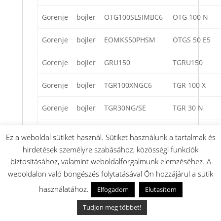
Gorenje
bojler
OTG100SLSIMBC6
OTG 100 N
Gorenje
bojler
EOMKS50PHSM
OTGS 50 E5
Gorenje
bojler
GRU150
TGRU150
Gorenje
bojler
TGR100XNGC6
TGR 100 X
Gorenje
bojler
TGR30NG/SE
TGR 30 N
Gorenje
bojler
TG120N/CZ
TG 120 N
Ez a weboldal sütiket használ. Sütiket használunk a tartalmak és
hirdetések személyre szabásához, közösségi funkciók
Gorenje
bojler
TG 120 N (CZ)
TG 120
biztosításához, valamint weboldalforgalmunk elemzéséhez. A
weboldalon való böngészés folytatásával Ön hozzájárul a sütik
Gorenje
bojler
HWS15.3A/U
GT15U
használatához.
Elfogadom
Elutasítom
Gorenje
bojler
HWS 15.3 A/U
GT 15 U
Tudjon meg többet!