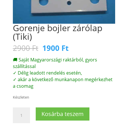
Gorenje bojler zárólap
(Tiki)
Original
Current
2900
Ft
1900
Ft
price
price
was:
is:
🚚 Saját Magyarországi raktárból, gyors
2900 Ft.
1900 Ft.
szállítással
✓ Délig leadott rendelés esetén,
✓ akár a következő munkanapon megérkezhet
a csomag
Készleten
Gorenje
Kosárba teszem
bojler
zárólap