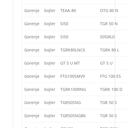
Gorenje
bojler
TEAA-80
OTG 80 N
Gorenje
bojler
SI50
TGR 50 N
Gorenje
bojler
SI50
S05062I
Gorenje
bojler
TGRK80LNC6
TGRK 80 L
Gorenje
bojler
GT 5 U MT
GT 5 U
Gorenje
bojler
FTG100SMV9
FTG 100 E5
Gorenje
bojler
TGRK100RNG
TGRK 100 D
Gorenje
bojler
TGR50SNG
TGR 50 S
Gorenje
bojler
TGR50SNGB6
TGR 50 S