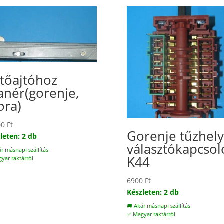
tőajtóhoz
anér(gorenje,
ra)
00
Ft
Gorenje tűzhely
leten: 2 db
választókapcsol
ár másnapi szállítás
K44
yar raktárról
6900
Ft
Készleten: 2 db
🚚 Akár másnapi szállítás
✅ Magyar raktárról