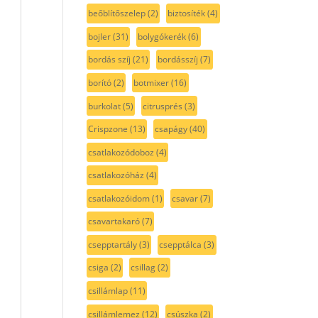
beőblítőszelep
(2)
biztosíték
(4)
bojler
(31)
bolygókerék
(6)
bordás szíj
(21)
bordásszíj
(7)
borító
(2)
botmixer
(16)
burkolat
(5)
citrusprés
(3)
Crispzone
(13)
csapágy
(40)
csatlakozódoboz
(4)
csatlakozóház
(4)
csatlakozóidom
(1)
csavar
(7)
csavartakaró
(7)
csepptartály
(3)
csepptálca
(3)
csiga
(2)
csillag
(2)
csillámlap
(11)
csillámlemez
(12)
csúszka
(2)