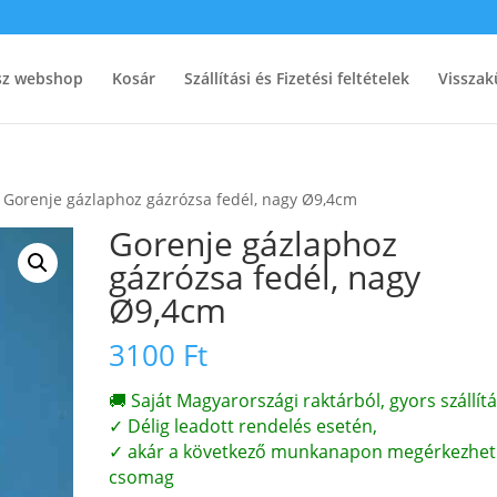
ész webshop
Kosár
Szállítási és Fizetési feltételek
Visszak
 Gorenje gázlaphoz gázrózsa fedél, nagy Ø9,4cm
Gorenje gázlaphoz
gázrózsa fedél, nagy
Ø9,4cm
3100
Ft
🚚 Saját Magyarországi raktárból, gyors szállítá
✓ Délig leadott rendelés esetén,
✓ akár a következő munkanapon megérkezhet
csomag