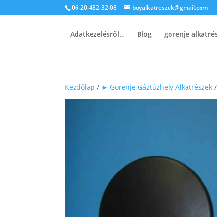
06-20-482-32-08
boyalkatreszek@gmail.com
Adatkezelésről…
Blog
gorenje alkatr
Kezdőlap
/
► Gorenje Gáztűzhely Alkatrészek
/