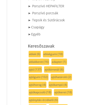
► Porszívó HEPAFILTER
► Porszívó porzsák
► Tepsik és Sütőrácsok
►Csapágy
►Egyéb
Keresőszavak
ablak
(6)
ablakgumi
(18)
ablakkeret
(16)
adapter
(1)
ajtó
(137)
ajtóbimetál
(6)
ajtógumi
(102)
ajtóhatároló
(2)
ajtóhorog
(4)
ajtókampó
(4)
ajtókapcsoló
(18)
ajtókeret
(18)
ajtónyitás érzékelő
(6)