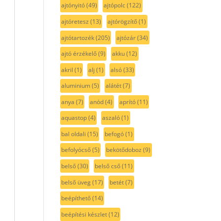
ajtónyitó
(49)
ajtópolc
(122)
ajtóretesz
(13)
ajtórögzítő
(1)
ajtótartozék
(205)
ajtózár
(34)
ajtó érzékelő
(9)
akku
(12)
akril
(1)
alj
(1)
alsó
(33)
aluminium
(5)
alátét
(7)
anya
(7)
anód
(4)
aprító
(11)
aquastop
(4)
aszaló
(1)
bal oldali
(15)
befogó
(1)
befolyócső
(5)
bekötődoboz
(9)
belső
(30)
belső cső
(11)
belső üveg
(17)
betét
(7)
beépíthető
(14)
beépítési készlet
(12)