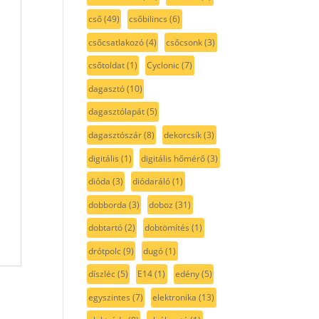
cső
(49)
csőbilincs
(6)
csőcsatlakozó
(4)
csőcsonk
(3)
csőtoldat
(1)
Cyclonic
(7)
dagasztó
(10)
dagasztólapát
(5)
dagasztószár
(8)
dekorcsík
(3)
digitális
(1)
digitális hőmérő
(3)
dióda
(3)
diódaráló
(1)
dobborda
(3)
doboz
(31)
dobtartó
(2)
dobtömítés
(1)
drótpolc
(9)
dugó
(1)
díszléc
(5)
E14
(1)
edény
(5)
egyszintes
(7)
elektronika
(13)