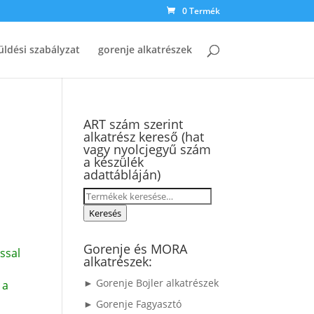
0 Termék
üldési szabályzat
gorenje alkatrészek
ART szám szerint
alkatrész kereső (hat
vagy nyolcjegyű szám
a készülék
adattábláján)
Keresés
a
Keresés
következőre:
Gorenje és MORA
ssal
alkatrészek:
► Gorenje Bojler alkatrészek
 a
► Gorenje Fagyasztó