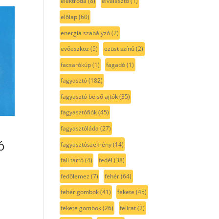
elektróda
(8)
elválasztó
(1)
előlap
(60)
energia szabályzó
(2)
evőeszköz
(5)
ezüst színű
(2)
facsarókúp
(1)
fagadó
(1)
fagyasztó
(182)
fagyasztó belső ajtók
(35)
fagyasztófiók
(45)
fagyasztóláda
(27)
ó
fagyasztószekrény
(14)
fali tartó
(4)
fedél
(38)
fedőlemez
(7)
fehér
(64)
fehér gombok
(41)
fekete
(45)
fekete gombok
(26)
felirat
(2)