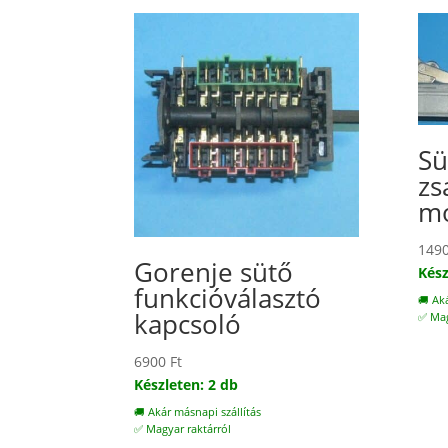
Sü
zs
mo
149
Gorenje sütő
Kész
funkcióválasztó
🚚 Ak
kapcsoló
✅ Mag
6900
Ft
Készleten: 2 db
🚚 Akár másnapi szállítás
✅ Magyar raktárról