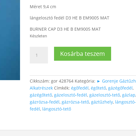
Méret 9,4 cm
lángelosztó fedél D3 HE B EM9005 MAT
BURNER CAP D3 HE B EM9005 MAT
Készleten
Gorenje
Kosárba teszem
gázlaphoz
gázrózsa
fedél,
nagy
Cikkszám:
gor 428764
Kategória:
► Gorenje Gáztűzh
Ø9,4cm
Alkatrészek
Címkék:
égőfedél
,
égőtető
,
gázégőfedél
,
mennyiség
gázégőtető
,
gázelosztó-fedél
,
gázelosztó-tető
,
gázlap
gázrózsa-fedél
,
gázrózsa-tető
,
gáztűzhely
,
lángosztó
fedél
,
lángosztó-tető