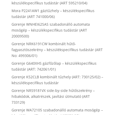
készülékspecifikus tudástár (ART 595210/04)
Mora P2241AW1 gáztűzhely – készülékspecifikus
tudástár (ART 741000/06)
Gorenje WNHEI62SAS szabadonálló automata
mosógép – készülékspecifikus tudástár (ART
20009500)
Gorenje NRK6191CW kombinált hűtő-
fagyasztószekrény – készülékspecifikus tudástár (ART
No: 499306/01)
Gorenje G640XHS gázfőzőlap – készülékspecifikus
tudástár (ART: 742061/01)
Gorenje K52CLB kombinált tűzhely (ART: 730125/02) –
készülékspecifikus tudástár
Gorenje NRS9181VX side-by-side hűtőszekrény –
hibakódok, alkatrészek, javítási útmutató (ART
733129)
Gorenje WA72105 szabadonálló automata mosógép –