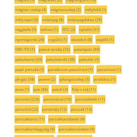
mágnes szelep
(4)
mágnesszelep
(2)
mélyhűtő
(1)
mély tepsi
(6)
műanyag
(8)
műanyagdoboz
(29)
nagykefe
(5)
nofrost
(1)
NTC
(2)
nyitófül
(31)
nyomógomb
(28)
o-gyűrű
(1)
okostévé
(8)
olajálló
(1)
ORA ITO
(1)
palack-tartály
(33)
palackpolc
(49)
palacktartó
(43)
palacktároló
(38)
palackőr
(5)
papír porszák
(5)
paradicsom passzírozó
(1)
passzírozó
(1)
pb-gáz
(34)
perem
(2)
pillangószelep
(3)
pirolitikus
(1)
piros
(1)
polc
(86)
polcél
(3)
Poly-v szíj
(11)
porszívó
(220)
porszívócső
(10)
porszívókefe
(11)
porszűrő
(22)
portartály
(12)
porzsák
(13)
porzsáktartó
(11)
porzsáktartóbetét
(9)
porzsáktartóegység
(9)
porzsáktartóidom
(9)