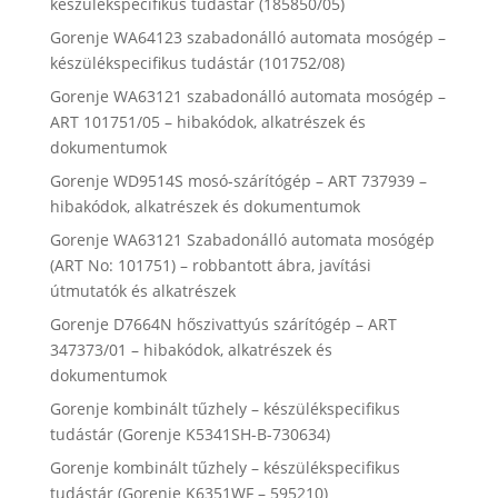
készülékspecifikus tudástár (185850/05)
Gorenje WA64123 szabadonálló automata mosógép –
készülékspecifikus tudástár (101752/08)
Gorenje WA63121 szabadonálló automata mosógép –
ART 101751/05 – hibakódok, alkatrészek és
dokumentumok
Gorenje WD9514S mosó-szárítógép – ART 737939 –
hibakódok, alkatrészek és dokumentumok
Gorenje WA63121 Szabadonálló automata mosógép
(ART No: 101751) – robbantott ábra, javítási
útmutatók és alkatrészek
Gorenje D7664N hőszivattyús szárítógép – ART
347373/01 – hibakódok, alkatrészek és
dokumentumok
Gorenje kombinált tűzhely – készülékspecifikus
tudástár (Gorenje K5341SH-B-730634)
Gorenje kombinált tűzhely – készülékspecifikus
tudástár (Gorenje K6351WF – 595210)