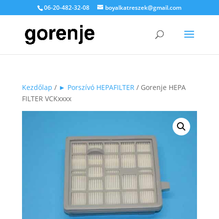
06-20-482-32-08
boyalkatreszek@gmail.com
Kezdőlap
/
► Porszívó HEPAFILTER
/ Gorenje HEPA
FILTER VCKxxxx