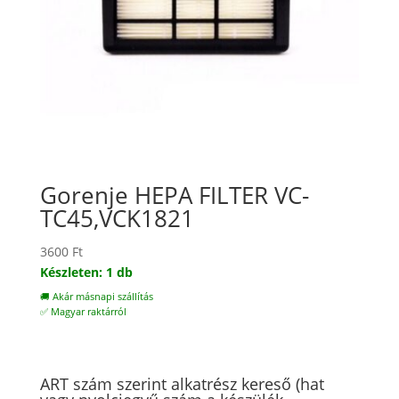
Gorenje HEPA FILTER VC-
TC45,VCK1821
3600
Ft
Készleten: 1 db
🚚 Akár másnapi szállítás
✅ Magyar raktárról
ART szám szerint alkatrész kereső (hat