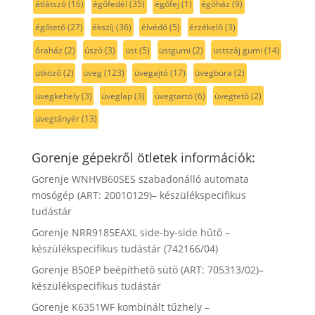
átlátszó
(16)
égőfedél
(35)
égőfej
(1)
égőház
(9)
égőtető
(27)
ékszíj
(36)
élvédő
(5)
érzékelő
(3)
óraház
(2)
úszó
(3)
üst
(5)
üstgumi
(2)
üstszáj gumi
(14)
ütköző
(2)
üveg
(123)
üvegajtó
(17)
üvegbúra
(2)
üvegkehely
(3)
üveglap
(3)
üvegtartó
(6)
üvegtető
(2)
üvegtányér
(13)
Gorenje gépekről ötletek információk:
Gorenje WNHVB60SES szabadonálló automata
mosógép (ART: 20010129)– készülékspecifikus
tudástár
Gorenje NRR9185EAXL side-by-side hűtő –
készülékspecifikus tudástár (742166/04)
Gorenje B50EP beépíthető sütő (ART: 705313/02)–
készülékspecifikus tudástár
Gorenje K6351WF kombinált tűzhely –