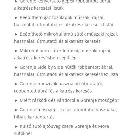
► Gorenje kenyérsütő gépek robbantott ábrái,
alkatrész keresési listák
► Beépíthető gáz főzőlapok műszaki rajzai,
használati útmutatói és alkatrész keresési listái
► Beépíthető mikrohullámú sütők műszaki rajzai,
használati útmutatói és alkatrész keresés
► Mikrohullámú sütők leírásai, műszaki rajzai,
alkatrész keresésben segítség
► Gorenje Side by Side hűtők robbantott ábrái,
használati útmutaóti és alkatrész kereséshez lista
► Gorenje porszívók használati útmutatói,
robbantott ábrái és alkatrész keresés
► Miért rázkódik és vándorol a Gorenje mosógép?
► Gorenje mosógép – teljes útmutató: használat,
hibák, karbantartás
► Külső sütő ajtóüveg csere Gorenje és Mora
sütőknél