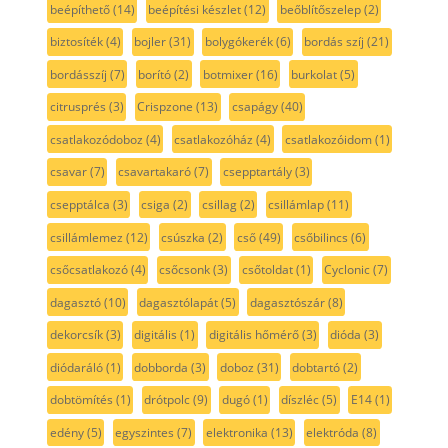
beépíthető
(14)
beépítési készlet
(12)
beőblítőszelep
(2)
biztosíték
(4)
bojler
(31)
bolygókerék
(6)
bordás szíj
(21)
bordásszíj
(7)
borító
(2)
botmixer
(16)
burkolat
(5)
citrusprés
(3)
Crispzone
(13)
csapágy
(40)
csatlakozódoboz
(4)
csatlakozóház
(4)
csatlakozóidom
(1)
csavar
(7)
csavartakaró
(7)
csepptartály
(3)
csepptálca
(3)
csiga
(2)
csillag
(2)
csillámlap
(11)
csillámlemez
(12)
csúszka
(2)
cső
(49)
csőbilincs
(6)
csőcsatlakozó
(4)
csőcsonk
(3)
csőtoldat
(1)
Cyclonic
(7)
dagasztó
(10)
dagasztólapát
(5)
dagasztószár
(8)
dekorcsík
(3)
digitális
(1)
digitális hőmérő
(3)
dióda
(3)
diódaráló
(1)
dobborda
(3)
doboz
(31)
dobtartó
(2)
dobtömítés
(1)
drótpolc
(9)
dugó
(1)
díszléc
(5)
E14
(1)
edény
(5)
egyszintes
(7)
elektronika
(13)
elektróda
(8)