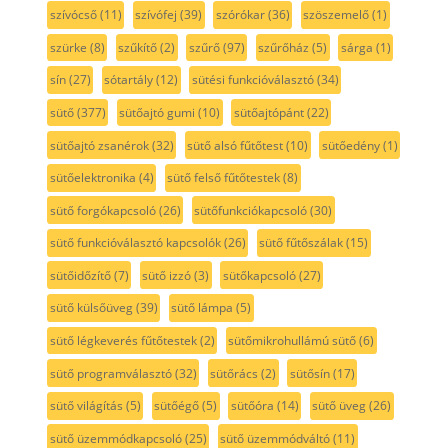
szívócső
(11)
szívófej
(39)
szórókar
(36)
szöszemelő
(1)
szürke
(8)
szűkítő
(2)
szűrő
(97)
szűrőház
(5)
sárga
(1)
sín
(27)
sótartály
(12)
sütési funkcióválasztó
(34)
sütő
(377)
sütőajtó gumi
(10)
sütőajtópánt
(22)
sütőajtó zsanérok
(32)
sütő alsó fűtőtest
(10)
sütőedény
(1)
sütőelektronika
(4)
sütő felső fűtőtestek
(8)
sütő forgókapcsoló
(26)
sütőfunkciókapcsoló
(30)
sütő funkcióválasztó kapcsolók
(26)
sütő fűtőszálak
(15)
sütőidőzítő
(7)
sütő izzó
(3)
sütőkapcsoló
(27)
sütő külsőüveg
(39)
sütő lámpa
(5)
sütő légkeverés fűtőtestek
(2)
sütőmikrohullámú sütő
(6)
sütő programválasztó
(32)
sütőrács
(2)
sütősín
(17)
sütő világítás
(5)
sütőégő
(5)
sütőóra
(14)
sütő üveg
(26)
sütő üzemmódkapcsoló
(25)
sütő üzemmódváltó
(11)