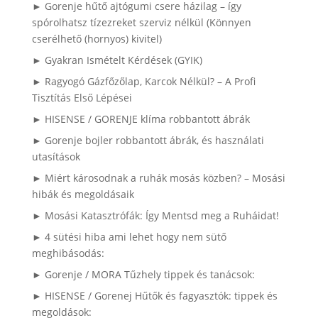
► Gorenje hűtő ajtógumi csere házilag – így
spórolhatsz tízezreket szerviz nélkül (Könnyen
cserélhető (hornyos) kivitel)
► Gyakran Ismételt Kérdések (GYIK)
► Ragyogó Gázfőzőlap, Karcok Nélkül? – A Profi
Tisztítás Első Lépései
► HISENSE / GORENJE klíma robbantott ábrák
► Gorenje bojler robbantott ábrák, és használati
utasítások
► Miért károsodnak a ruhák mosás közben? – Mosási
hibák és megoldásaik
► Mosási Katasztrófák: Így Mentsd meg a Ruháidat!
► 4 sütési hiba ami lehet hogy nem sütő
meghibásodás:
► Gorenje / MORA Tűzhely tippek és tanácsok:
► HISENSE / Gorenej Hűtők és fagyasztók: tippek és
megoldások: