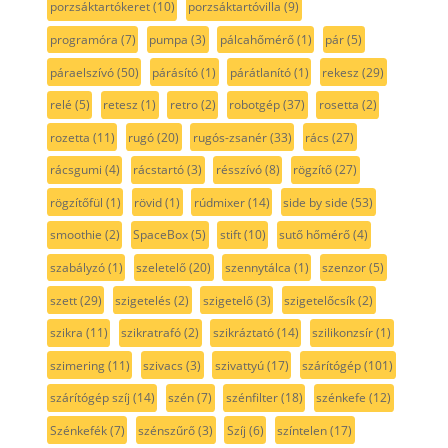
porzsáktartókeret
(10)
porzsáktartóvilla
(9)
programóra
(7)
pumpa
(3)
pálcahőmérő
(1)
pár
(5)
páraelszívó
(50)
párásító
(1)
párátlanító
(1)
rekesz
(29)
relé
(5)
retesz
(1)
retro
(2)
robotgép
(37)
rosetta
(2)
rozetta
(11)
rugó
(20)
rugós-zsanér
(33)
rács
(27)
rácsgumi
(4)
rácstartó
(3)
résszívó
(8)
rögzítő
(27)
rögzítőfül
(1)
rövid
(1)
rúdmixer
(14)
side by side
(53)
smoothie
(2)
SpaceBox
(5)
stift
(10)
sutő hőmérő
(4)
szabályzó
(1)
szeletelő
(20)
szennytálca
(1)
szenzor
(5)
szett
(29)
szigetelés
(2)
szigetelő
(3)
szigetelőcsík
(2)
szikra
(11)
szikratrafó
(2)
szikráztató
(14)
szilikonzsír
(1)
szimering
(11)
szivacs
(3)
szivattyú
(17)
szárítógép
(101)
szárítógép szíj
(14)
szén
(7)
szénfilter
(18)
szénkefe
(12)
Szénkefék
(7)
szénszűrő
(3)
Szíj
(6)
színtelen
(17)