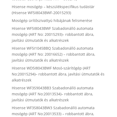
Hisense mosógép – készülékspecifikus tudástár
(Hisense WF5I8043BWF-20015293)
Mosógép ürítőszivattyú hibájának felismerése
Hisense WF5I8043BWF Szabadonálló automata
mosógép (ART No: 20015293)– robbantott ábra,
javítási útmutatók és alkatrészek
Hisense WF5I1045BBQ Szabadonálló automata
mosógép (ART No: 20016652) – robbantott ábra,
javítási útmutatók és alkatrészek
Hisense WD5I8043BWF Mosó-szárítógép (ART
No:20015294)– robbantott ábra, javítási útmutatók és
alkatrészek
Hisense WF3S9043BB3 Szabadonálló automata
mosógép (ART No:20013534)– robbantott ábra,
javítási útmutatók és alkatrészek
Hisense WF3S8043BW3 Szabadonálló automata
mosógép (ART No:20013533) – robbantott ábra,