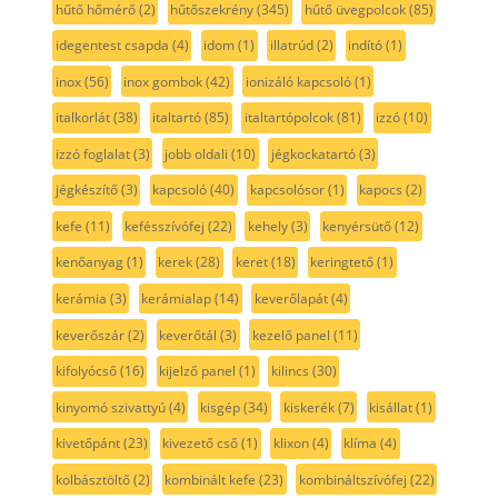
hűtő hőmérő
(2)
hűtőszekrény
(345)
hűtő üvegpolcok
(85)
idegentest csapda
(4)
idom
(1)
illatrúd
(2)
indító
(1)
inox
(56)
inox gombok
(42)
ionizáló kapcsoló
(1)
italkorlát
(38)
italtartó
(85)
italtartópolcok
(81)
izzó
(10)
izzó foglalat
(3)
jobb oldali
(10)
jégkockatartó
(3)
jégkészítő
(3)
kapcsoló
(40)
kapcsolósor
(1)
kapocs
(2)
kefe
(11)
kefésszívófej
(22)
kehely
(3)
kenyérsütő
(12)
kenőanyag
(1)
kerek
(28)
keret
(18)
keringtető
(1)
kerámia
(3)
kerámialap
(14)
keverőlapát
(4)
keverőszár
(2)
keverőtál
(3)
kezelő panel
(11)
kifolyócső
(16)
kijelző panel
(1)
kilincs
(30)
kinyomó szivattyú
(4)
kisgép
(34)
kiskerék
(7)
kisállat
(1)
kivetőpánt
(23)
kivezető cső
(1)
klixon
(4)
klíma
(4)
kolbásztöltő
(2)
kombinált kefe
(23)
kombináltszívófej
(22)