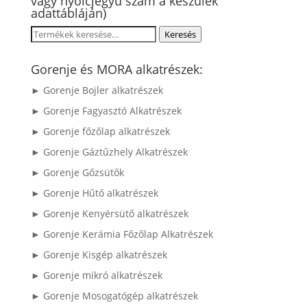
vagy nyolcjegyű szám a készülék
adattábláján)
Keresés
Keresés
a
következőre:
Gorenje és MORA alkatrészek:
► Gorenje Bojler alkatrészek
► Gorenje Fagyasztó Alkatrészek
► Gorenje főzőlap alkatrészek
► Gorenje Gáztűzhely Alkatrészek
► Gorenje Gőzsütők
► Gorenje Hűtő alkatrészek
► Gorenje Kenyérsütő alkatrészek
► Gorenje Kerámia Főzőlap Alkatrészek
► Gorenje Kisgép alkatrészek
► Gorenje mikró alkatrészek
► Gorenje Mosogatógép alkatrészek