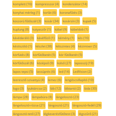
komplett
(16)
kompresszor
(4)
kondenzátor
(14)
konyhai mérleg
(1)
korlát
(6)
koronafűtés
(3)
koszorú fűtőszál
(3)
kosár
(34)
kosársín
(3)
kupak
(5)
kuplung
(8)
kutyaszőr
(1)
kábel
(9)
kábeldob
(1)
kávédaráló
(3)
kávéfőző
(1)
kémény
(1)
kés
(16)
késtisztító
(1)
készlet
(38)
kétszintes
(4)
kézimixer
(5)
körfütés
(8)
körfűtőbetét
(5)
kör fűtőbetét
(5)
körfűtőszál
(6)
középső
(9)
külső
(27)
laposszíj
(19)
lapos tepsi
(5)
lassúprés
(6)
led
(14)
LedVision
(2)
leeresztő szivattyú
(4)
lemez
(6)
lengéscsillapító
(10)
logo
(3)
lyuktárcsa
(2)
láb
(12)
lábtartó
(2)
láda
(30)
lámpa
(28)
lámpabúra
(8)
lángelosztó
(23)
lángelosztó-rózsa
(21)
lángosztó
(21)
lángosztó-fedél
(29)
lángosztó-tető
(27)
légkeverésfűtőtest
(3)
légszűrő
(21)