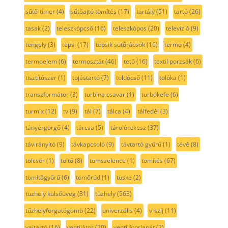
sűtő-timer
(4)
sűtőajtó tömítés
(17)
tartály
(51)
tartó
(26)
tasak
(2)
teleszkópcső
(16)
teleszkópos
(20)
televízió
(9)
tengely
(3)
tepsi
(17)
tepsik sütőrácsok
(16)
termo
(4)
termoelem
(6)
termosztát
(46)
tető
(16)
textil porzsák
(6)
tisztítószer
(1)
tojástartó
(7)
toldócső
(11)
tolóka
(1)
transzformátor
(3)
turbina csavar
(1)
turbókefe
(6)
turmix
(12)
tv
(9)
tál
(7)
tálca
(4)
tálfedél
(3)
tányérgörgő
(4)
tárcsa
(5)
tárolórekesz
(37)
távirányító
(9)
távkapcsoló
(9)
távtartó gyűrű
(1)
tévé
(8)
tölcsér
(1)
töltő
(8)
tömszelence
(1)
tömítés
(67)
tömítőgyűrű
(6)
tömőrúd
(1)
tüske
(2)
tüzhely külsőüveg
(31)
tűzhely
(563)
tűzhelyforgatógomb
(22)
univerzális
(4)
v-szíj
(11)
vajtartó
(16)
ventilátor
(20)
ventilátorlapát
(2)