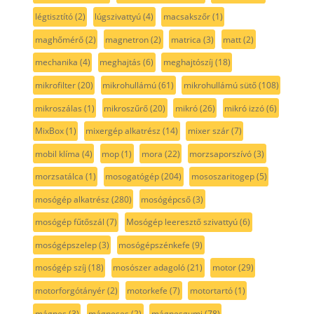
légtisztító
(2)
lúgszivattyú
(4)
macsakszőr
(1)
maghőmérő
(2)
magnetron
(2)
matrica
(3)
matt
(2)
mechanika
(4)
meghajtás
(6)
meghajtószíj
(18)
mikrofilter
(20)
mikrohullámú
(61)
mikrohullámú sütő
(108)
mikroszálas
(1)
mikroszűrő
(20)
mikró
(26)
mikró izzó
(6)
MixBox
(1)
mixergép alkatrész
(14)
mixer szár
(7)
mobil klíma
(4)
mop
(1)
mora
(22)
morzsaporszívó
(3)
morzsatálca
(1)
mosogatógép
(204)
mososzaritogep
(5)
mosógép alkatrész
(280)
mosógépcső
(3)
mosógép fűtőszál
(7)
Mosógép leeresztő szivattyú
(6)
mosógépszelep
(3)
mosógépszénkefe
(9)
mosógép szíj
(18)
mosószer adagoló
(21)
motor
(29)
motorforgótányér
(2)
motorkefe
(7)
motortartó
(1)
mágnes
(3)
mágneses
(2)
mágnesgumi
(78)