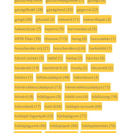
gáztűzhely
(499)
gáztűzhelyégőfedél
(7)
gázégő
(4)
gázégőfedél
(28)
gázégőtető
(25)
gégecső
(22)
görgő
(36)
gőzsütő
(2)
habverő
(11)
habverőlapát
(3)
habverőszár
(7)
hajtómű
(5)
harmonikacső
(5)
HEPA Filter
(39)
Hisense
(115)
horog
(6)
hosszabítás
(1)
hosszbordás szíj
(21)
hosszbordásszíj
(6)
hurkatöltő
(1)
három szintes
(3)
hátfal
(1)
hátlap
(2)
házrész
(6)
húsdaráló
(14)
húshőmérő
(3)
hüvely
(2)
hőcserélő
(2)
hőelem
(1)
hőfokszabályzó
(48)
hőkorlátozó
(3)
hőmérsékletszabályozó
(13)
hőmérsékletszabályzó
(15)
hőmérő
(8)
hőállógumi
(9)
hőálló izzó
(4)
hőállóüveg
(18)
hőérzékelő
(17)
hűtő
(634)
hűtőajtó-tartozék
(69)
hűtőajtó fogantyúk
(23)
hűtőajtógumi
(77)
hűtőajtógumik
(46)
hűtőajtópolc
(66)
hűtőajtótömítés
(76)