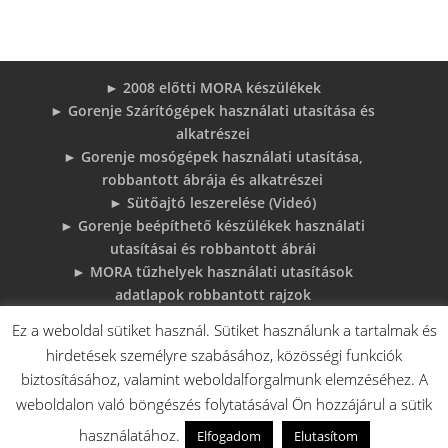
► 2008 előtti MORA készülékek
► Gorenje Szárítógépek használati utasítása és
alkatrészei
► Gorenje mosógépek használati utasítása,
robbantott ábrája és alkatrészei
► Sütőajtó leszerelése (Videó)
► Gorenje beépíthető készülékek használati
utasításai és robbantott ábrái
► MORA tűzhelyek használati utasítások
adatlapok robbantott rajzok
► Gorenje Bojler Vízkő problémák és
Ez a weboldal sütiket használ. Sütiket használunk a tartalmak és
megoldások
hirdetések személyre szabásához, közösségi funkciók
► 6 gyakori sütő hiba, és megoldások
biztosításához, valamint weboldalforgalmunk elemzéséhez. A
♦Gorenje Háztartásigépek adattábláiról:
weboldalon való böngészés folytatásával Ön hozzájárul a sütik
használatához.
Elfogadom
Elutasítom