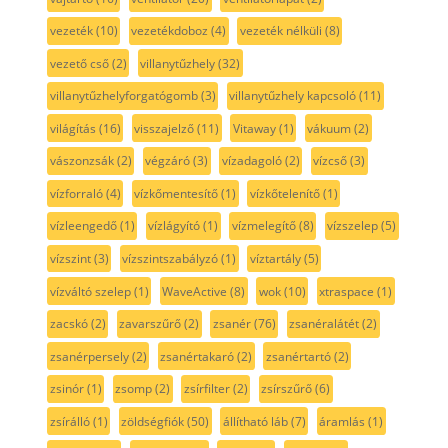
vezeték
(10)
vezetékdoboz
(4)
vezeték nélküli
(8)
vezető cső
(2)
villanytűzhely
(32)
villanytűzhelyforgatógomb
(3)
villanytűzhely kapcsoló
(11)
világítás
(16)
visszajelző
(11)
Vitaway
(1)
vákuum
(2)
vászonzsák
(2)
végzáró
(3)
vízadagoló
(2)
vízcső
(3)
vízforraló
(4)
vízkőmentesítő
(1)
vízkőtelenítő
(1)
vízleengedő
(1)
vízlágyító
(1)
vízmelegítő
(8)
vízszelep
(5)
vízszint
(3)
vízszintszabályzó
(1)
víztartály
(5)
vízváltó szelep
(1)
WaveActive
(8)
wok
(10)
xtraspace
(1)
zacskó
(2)
zavarszűrő
(2)
zsanér
(76)
zsanéralátét
(2)
zsanérpersely
(2)
zsanértakaró
(2)
zsanértartó
(2)
zsinór
(1)
zsomp
(2)
zsírfilter
(2)
zsírszűrő
(6)
zsírálló
(1)
zöldségfiók
(50)
állítható láb
(7)
áramlás
(1)