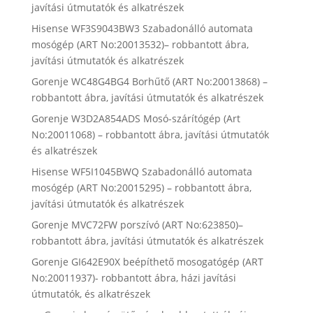
javítási útmutatók és alkatrészek
Hisense WF3S9043BW3 Szabadonálló automata
mosógép (ART No:20013532)– robbantott ábra,
javítási útmutatók és alkatrészek
Gorenje WC48G4BG4 Borhűtő (ART No:20013868) –
robbantott ábra, javítási útmutatók és alkatrészek
Gorenje W3D2A854ADS Mosó-szárítógép (Art
No:20011068) – robbantott ábra, javítási útmutatók
és alkatrészek
Hisense WF5I1045BWQ Szabadonálló automata
mosógép (ART No:20015295) – robbantott ábra,
javítási útmutatók és alkatrészek
Gorenje MVC72FW porszívó (ART No:623850)–
robbantott ábra, javítási útmutatók és alkatrészek
Gorenje GI642E90X beépíthető mosogatógép (ART
No:20011937)- robbantott ábra, házi javítási
útmutatók, és alkatrészek