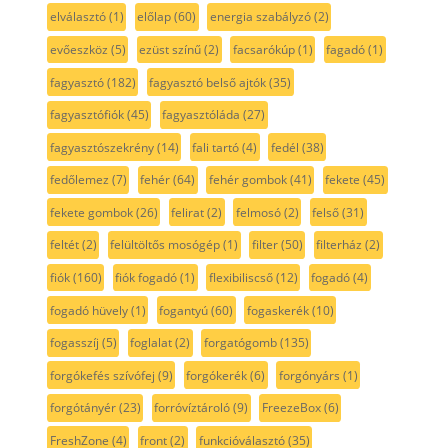
elválasztó
(1)
előlap
(60)
energia szabályzó
(2)
evőeszköz
(5)
ezüst színű
(2)
facsarókúp
(1)
fagadó
(1)
fagyasztó
(182)
fagyasztó belső ajtók
(35)
fagyasztófiók
(45)
fagyasztóláda
(27)
fagyasztószekrény
(14)
fali tartó
(4)
fedél
(38)
fedőlemez
(7)
fehér
(64)
fehér gombok
(41)
fekete
(45)
fekete gombok
(26)
felirat
(2)
felmosó
(2)
felső
(31)
feltét
(2)
felültöltős mosógép
(1)
filter
(50)
filterház
(2)
fiók
(160)
fiók fogadó
(1)
flexibiliscső
(12)
fogadó
(4)
fogadó hüvely
(1)
fogantyú
(60)
fogaskerék
(10)
fogasszíj
(5)
foglalat
(2)
forgatógomb
(135)
forgókefés szívófej
(9)
forgókerék
(6)
forgónyárs
(1)
forgótányér
(23)
forróvíztároló
(9)
FreezeBox
(6)
FreshZone
(4)
front
(2)
funkcióválasztó
(35)