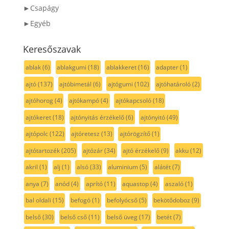
►Csapágy
►Egyéb
Keresőszavak
ablak
(6)
ablakgumi
(18)
ablakkeret
(16)
adapter
(1)
ajtó
(137)
ajtóbimetál
(6)
ajtógumi
(102)
ajtóhatároló
(2)
ajtóhorog
(4)
ajtókampó
(4)
ajtókapcsoló
(18)
ajtókeret
(18)
ajtónyitás érzékelő
(6)
ajtónyitó
(49)
ajtópolc
(122)
ajtóretesz
(13)
ajtórögzítő
(1)
ajtótartozék
(205)
ajtózár
(34)
ajtó érzékelő
(9)
akku
(12)
akril
(1)
alj
(1)
alsó
(33)
aluminium
(5)
alátét
(7)
anya
(7)
anód
(4)
aprító
(11)
aquastop
(4)
aszaló
(1)
bal oldali
(15)
befogó
(1)
befolyócső
(5)
bekötődoboz
(9)
belső
(30)
belső cső
(11)
belső üveg
(17)
betét
(7)