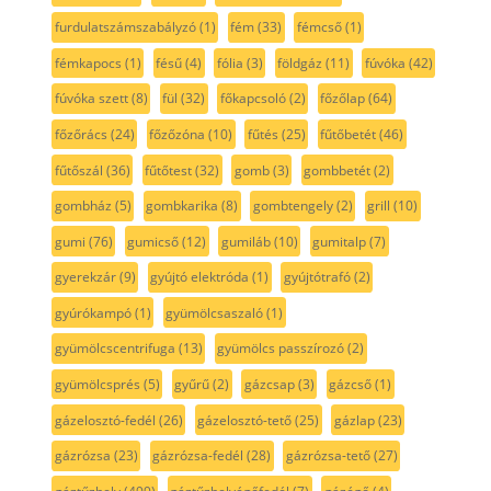
furdulatszámszabályzó
(1)
fém
(33)
fémcső
(1)
fémkapocs
(1)
fésű
(4)
fólia
(3)
földgáz
(11)
fúvóka
(42)
fúvóka szett
(8)
fül
(32)
főkapcsoló
(2)
főzőlap
(64)
főzőrács
(24)
főzőzóna
(10)
fűtés
(25)
fűtőbetét
(46)
fűtőszál
(36)
fűtőtest
(32)
gomb
(3)
gombbetét
(2)
gombház
(5)
gombkarika
(8)
gombtengely
(2)
grill
(10)
gumi
(76)
gumicső
(12)
gumiláb
(10)
gumitalp
(7)
gyerekzár
(9)
gyújtó elektróda
(1)
gyújtótrafó
(2)
gyúrókampó
(1)
gyümölcsaszaló
(1)
gyümölcscentrifuga
(13)
gyümölcs passzírozó
(2)
gyümölcsprés
(5)
gyűrű
(2)
gázcsap
(3)
gázcső
(1)
gázelosztó-fedél
(26)
gázelosztó-tető
(25)
gázlap
(23)
gázrózsa
(23)
gázrózsa-fedél
(28)
gázrózsa-tető
(27)