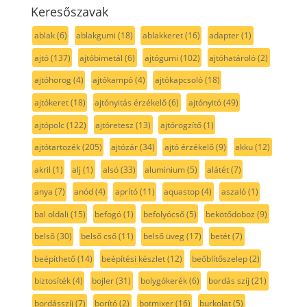
Keresőszavak
ablak
(6)
ablakgumi
(18)
ablakkeret
(16)
adapter
(1)
ajtó
(137)
ajtóbimetál
(6)
ajtógumi
(102)
ajtóhatároló
(2)
ajtóhorog
(4)
ajtókampó
(4)
ajtókapcsoló
(18)
ajtókeret
(18)
ajtónyitás érzékelő
(6)
ajtónyitó
(49)
ajtópolc
(122)
ajtóretesz
(13)
ajtórögzítő
(1)
ajtótartozék
(205)
ajtózár
(34)
ajtó érzékelő
(9)
akku
(12)
akril
(1)
alj
(1)
alsó
(33)
aluminium
(5)
alátét
(7)
anya
(7)
anód
(4)
aprító
(11)
aquastop
(4)
aszaló
(1)
bal oldali
(15)
befogó
(1)
befolyócső
(5)
bekötődoboz
(9)
belső
(30)
belső cső
(11)
belső üveg
(17)
betét
(7)
beépíthető
(14)
beépítési készlet
(12)
beőblítőszelep
(2)
biztosíték
(4)
bojler
(31)
bolygókerék
(6)
bordás szíj
(21)
bordásszíj
(7)
borító
(2)
botmixer
(16)
burkolat
(5)