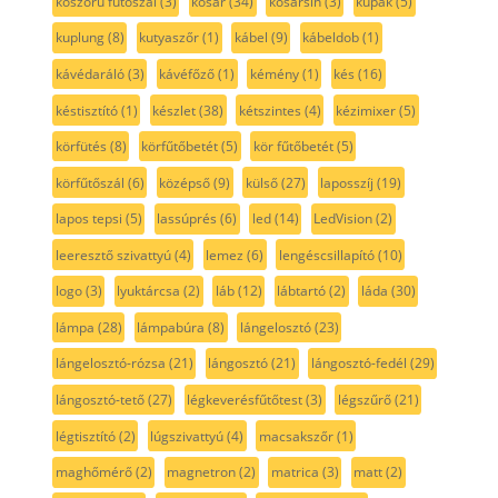
koszorú fűtőszál
(3)
kosár
(34)
kosársín
(3)
kupak
(5)
kuplung
(8)
kutyaszőr
(1)
kábel
(9)
kábeldob
(1)
kávédaráló
(3)
kávéfőző
(1)
kémény
(1)
kés
(16)
késtisztító
(1)
készlet
(38)
kétszintes
(4)
kézimixer
(5)
körfütés
(8)
körfűtőbetét
(5)
kör fűtőbetét
(5)
körfűtőszál
(6)
középső
(9)
külső
(27)
laposszíj
(19)
lapos tepsi
(5)
lassúprés
(6)
led
(14)
LedVision
(2)
leeresztő szivattyú
(4)
lemez
(6)
lengéscsillapító
(10)
logo
(3)
lyuktárcsa
(2)
láb
(12)
lábtartó
(2)
láda
(30)
lámpa
(28)
lámpabúra
(8)
lángelosztó
(23)
lángelosztó-rózsa
(21)
lángosztó
(21)
lángosztó-fedél
(29)
lángosztó-tető
(27)
légkeverésfűtőtest
(3)
légszűrő
(21)
légtisztító
(2)
lúgszivattyú
(4)
macsakszőr
(1)
maghőmérő
(2)
magnetron
(2)
matrica
(3)
matt
(2)