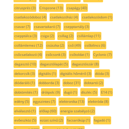
citrusprés
(3)
Crispzone
(13)
csapágy
(40)
csatlakozódoboz
(4)
csatlakozóház
(4)
csatlakozóidom
(1)
csavar
(7)
csavartakaró
(7)
csepptartály
(3)
csepptálca
(3)
csiga
(2)
csillag
(2)
csillámlap
(11)
csillámlemez
(12)
csúszka
(2)
cső
(49)
csőbilincs
(6)
csőcsatlakozó
(4)
csőcsonk
(3)
csőtoldat
(1)
Cyclonic
(7)
dagasztó
(10)
dagasztólapát
(5)
dagasztószár
(8)
dekorcsík
(3)
digitális
(1)
digitális hőmérő
(3)
dióda
(3)
diódaráló
(1)
dobborda
(3)
doboz
(31)
dobtartó
(2)
dobtömítés
(1)
drótpolc
(9)
dugó
(1)
díszléc
(5)
E14
(1)
edény
(5)
egyszintes
(7)
elektronika
(13)
elektróda
(8)
elválasztó
(1)
előlap
(60)
energia szabályzó
(2)
evőeszköz
(5)
ezüst színű
(2)
facsarókúp
(1)
fagadó
(1)