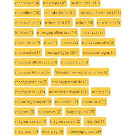
mechanika
(4)
meghajtás
(6)
meghajtószíj
(18)
mikrofilter
(20)
mikrohullámú
(61)
mikrohullámú sütő
(108)
mikroszálas
(1)
mikroszűrő
(20)
mikró
(26)
mikró izzó
(6)
MixBox
(1)
mixergép alkatrész
(14)
mixer szár
(7)
mobil klíma
(4)
mop
(1)
mora
(22)
morzsaporszívó
(3)
morzsatálca
(1)
mosogatógép
(204)
mososzaritogep
(5)
mosógép alkatrész
(280)
mosógépcső
(3)
mosógép fűtőszál
(7)
Mosógép leeresztő szivattyú
(6)
mosógépszelep
(3)
mosógépszénkefe
(9)
mosógép szíj
(18)
mosószer adagoló
(21)
motor
(29)
motorforgótányér
(2)
motorkefe
(7)
motortartó
(1)
mágnes
(3)
mágneses
(2)
mágnesgumi
(78)
mágnes szelep
(4)
mágnesszelep
(2)
mélyhűtő
(1)
mély tepsi
(6)
műanyag
(8)
műanyagdoboz
(29)