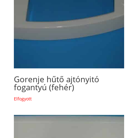
Gorenje hűtő ajtónyitó
fogantyú (fehér)
Elfogyott