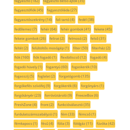
fagyasztó
(182)
fagyasztó belső ajtók
(35)
fagyasztófiók
(45)
fagyasztóláda
(27)
fagyasztószekrény
(14)
fali tartó
(4)
fedél
(38)
fedőlemez
(7)
fehér
(64)
fehér gombok
(41)
fekete
(45)
fekete gombok
(26)
felirat
(2)
felmosó
(2)
felső
(31)
feltét
(2)
felültöltős mosógép
(1)
filter
(50)
filterház
(2)
fiók
(160)
fiók fogadó
(1)
flexibiliscső
(12)
fogadó
(4)
fogadó hüvely
(1)
fogantyú
(60)
fogaskerék
(10)
fogasszíj
(5)
foglalat
(2)
forgatógomb
(135)
forgókefés szívófej
(9)
forgókerék
(6)
forgónyárs
(1)
forgótányér
(23)
forróvíztároló
(9)
FreezeBox
(6)
FreshZone
(4)
front
(2)
funkcióválasztó
(35)
furdulatszámszabályzó
(1)
fém
(33)
fémcső
(1)
fémkapocs
(1)
fésű
(4)
fólia
(3)
földgáz
(11)
fúvóka
(42)