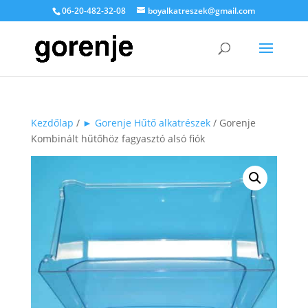
06-20-482-32-08
boyalkatreszek@gmail.com
Kezdőlap
/
► Gorenje Hűtő alkatrészek
/ Gorenje
Kombinált hűtőhöz fagyasztó alsó fiók