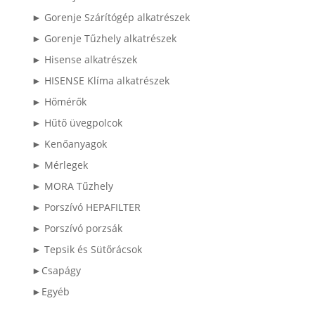
► Gorenje Szárítógép alkatrészek
► Gorenje Tűzhely alkatrészek
► Hisense alkatrészek
► HISENSE Klíma alkatrészek
► Hőmérők
► Hűtő üvegpolcok
► Kenőanyagok
► Mérlegek
► MORA Tűzhely
► Porszívó HEPAFILTER
► Porszívó porzsák
► Tepsik és Sütőrácsok
►Csapágy
►Egyéb