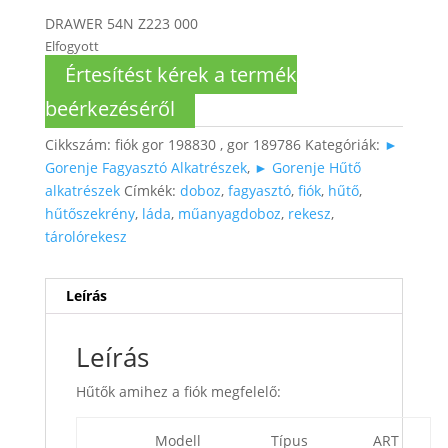
DRAWER 54N Z223 000
Elfogyott
Értesítést kérek a termék
beérkezéséről
Cikkszám:
fiók gor 198830 , gor 189786
Kategóriák:
►
Gorenje Fagyasztó Alkatrészek
,
► Gorenje Hűtő
alkatrészek
Címkék:
doboz
,
fagyasztó
,
fiók
,
hűtő
,
hűtőszekrény
,
láda
,
műanyagdoboz
,
rekesz
,
tárolórekesz
Leírás
Leírás
Hűtők amihez a fiók megfelelő:
Modell
Típus
ART