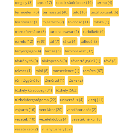
tengely
(3)
tepsi
(17)
tepsik sütőrácsok
(16)
termo
(4)
termoelem
(6)
termosztát
(46)
tető
(16)
textil porzsák
(6)
tisztítószer
(1)
tojástartó
(7)
toldócső
(11)
tolóka
(1)
transzformátor
(3)
turbina csavar
(1)
turbókefe
(6)
turmix
(12)
tv
(9)
tál
(7)
tálca
(4)
tálfedél
(3)
tányérgörgő
(4)
tárcsa
(5)
tárolórekesz
(37)
távirányító
(9)
távkapcsoló
(9)
távtartó gyűrű
(1)
tévé
(8)
tölcsér
(1)
töltő
(8)
tömszelence
(1)
tömítés
(67)
tömítőgyűrű
(6)
tömőrúd
(1)
tüske
(2)
tüzhely külsőüveg
(31)
tűzhely
(563)
tűzhelyforgatógomb
(22)
univerzális
(4)
v-szíj
(11)
vajtartó
(16)
ventilátor
(20)
ventilátorlapát
(2)
vezeték
(10)
vezetékdoboz
(4)
vezeték nélküli
(8)
vezető cső
(2)
villanytűzhely
(32)