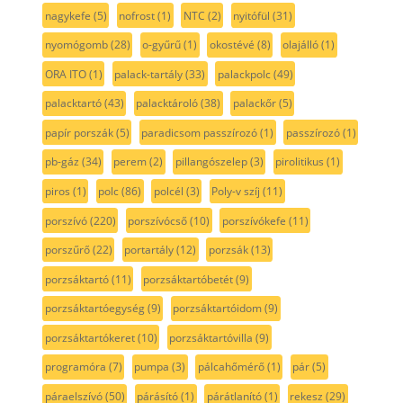
nagykefe
(5)
nofrost
(1)
NTC
(2)
nyitófül
(31)
nyomógomb
(28)
o-gyűrű
(1)
okostévé
(8)
olajálló
(1)
ORA ITO
(1)
palack-tartály
(33)
palackpolc
(49)
palacktartó
(43)
palacktároló
(38)
palackőr
(5)
papír porszák
(5)
paradicsom passzírozó
(1)
passzírozó
(1)
pb-gáz
(34)
perem
(2)
pillangószelep
(3)
pirolitikus
(1)
piros
(1)
polc
(86)
polcél
(3)
Poly-v szíj
(11)
porszívó
(220)
porszívócső
(10)
porszívókefe
(11)
porszűrő
(22)
portartály
(12)
porzsák
(13)
porzsáktartó
(11)
porzsáktartóbetét
(9)
porzsáktartóegység
(9)
porzsáktartóidom
(9)
porzsáktartókeret
(10)
porzsáktartóvilla
(9)
programóra
(7)
pumpa
(3)
pálcahőmérő
(1)
pár
(5)
páraelszívó
(50)
párásító
(1)
párátlanító
(1)
rekesz
(29)