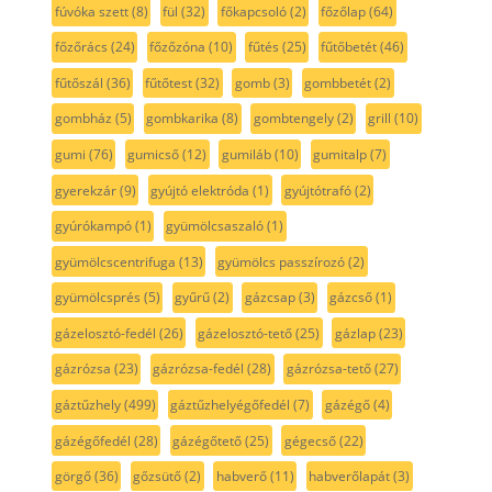
fúvóka szett
(8)
fül
(32)
főkapcsoló
(2)
főzőlap
(64)
főzőrács
(24)
főzőzóna
(10)
fűtés
(25)
fűtőbetét
(46)
fűtőszál
(36)
fűtőtest
(32)
gomb
(3)
gombbetét
(2)
gombház
(5)
gombkarika
(8)
gombtengely
(2)
grill
(10)
gumi
(76)
gumicső
(12)
gumiláb
(10)
gumitalp
(7)
gyerekzár
(9)
gyújtó elektróda
(1)
gyújtótrafó
(2)
gyúrókampó
(1)
gyümölcsaszaló
(1)
gyümölcscentrifuga
(13)
gyümölcs passzírozó
(2)
gyümölcsprés
(5)
gyűrű
(2)
gázcsap
(3)
gázcső
(1)
gázelosztó-fedél
(26)
gázelosztó-tető
(25)
gázlap
(23)
gázrózsa
(23)
gázrózsa-fedél
(28)
gázrózsa-tető
(27)
gáztűzhely
(499)
gáztűzhelyégőfedél
(7)
gázégő
(4)
gázégőfedél
(28)
gázégőtető
(25)
gégecső
(22)
görgő
(36)
gőzsütő
(2)
habverő
(11)
habverőlapát
(3)