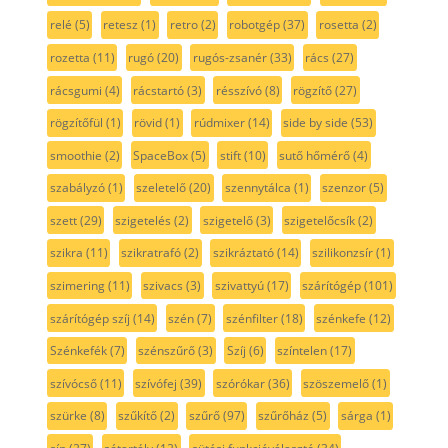
relé
(5)
retesz
(1)
retro
(2)
robotgép
(37)
rosetta
(2)
rozetta
(11)
rugó
(20)
rugós-zsanér
(33)
rács
(27)
rácsgumi
(4)
rácstartó
(3)
résszívó
(8)
rögzítő
(27)
rögzítőfül
(1)
rövid
(1)
rúdmixer
(14)
side by side
(53)
smoothie
(2)
SpaceBox
(5)
stift
(10)
sutő hőmérő
(4)
szabályzó
(1)
szeletelő
(20)
szennytálca
(1)
szenzor
(5)
szett
(29)
szigetelés
(2)
szigetelő
(3)
szigetelőcsík
(2)
szikra
(11)
szikratrafó
(2)
szikráztató
(14)
szilikonzsír
(1)
szimering
(11)
szivacs
(3)
szivattyú
(17)
szárítógép
(101)
szárítógép szíj
(14)
szén
(7)
szénfilter
(18)
szénkefe
(12)
Szénkefék
(7)
szénszűrő
(3)
Szíj
(6)
színtelen
(17)
szívócső
(11)
szívófej
(39)
szórókar
(36)
szöszemelő
(1)
szürke
(8)
szűkítő
(2)
szűrő
(97)
szűrőház
(5)
sárga
(1)