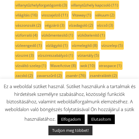
villanytűzhelyforgatógomb
(3)
villanytűzhely kapcsoló
(11)
világítás
(16)
visszajelző
(11)
Vitaway
(1)
vákuum
(2)
vászonzsák
(2)
végzáró
(3)
vízadagoló
(2)
vízcső
(3)
vízforraló
(4)
vízkőmentesítő
(1)
vízkőtelenítő
(1)
vízleengedő
(1)
vízlágyító
(1)
vízmelegítő
(8)
vízszelep
(5)
vízszint
(3)
vízszintszabályzó
(1)
víztartály
(5)
vízváltó szelep
(1)
WaveActive
(8)
wok
(10)
xtraspace
(1)
zacskó
(2)
zavarszűrő
(2)
zsanér
(76)
zsanéralátét
(2)
zsanérpersely
(2)
zsanértakaró
(2)
zsanértartó
(2)
Ez a weboldal sütiket használ. Sütiket használunk a tartalmak és
hirdetések személyre szabásához, közösségi funkciók
zsinór
(1)
zsomp
(2)
zsírfilter
(2)
zsírszűrő
(6)
biztosításához, valamint weboldalforgalmunk elemzéséhez. A
zsírálló
(1)
zöldségfiók
(50)
állítható láb
(7)
áramlás
(1)
weboldalon való böngészés folytatásával Ön hozzájárul a sütik
átlátszó
(16)
égőfedél
(35)
égőfej
(1)
égőház
(9)
használatához.
Elfogadom
Elutasítom
égőtető
(27)
ékszíj
(36)
élvédő
(5)
érzékelő
(3)
Tudjon meg többet!
óraház
(2)
úszó
(3)
üst
(5)
üstgumi
(2)
üstszáj gumi
(14)