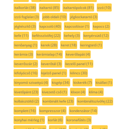
italkorlát
(38)
italtartó
(85)
italtartópolcok
(81)
izzó
(10)
izzó foglalat
(3)
jobb oldali
(10)
jégkockatartó
(3)
jégkészítő
(3)
kapcsoló
(40)
kapcsolósor
(1)
kapocs
(2)
kefe
(11)
kefésszívófej
(22)
kehely
(3)
kenyérsütő
(12)
kenőanyag
(1)
kerek
(28)
keret
(18)
keringtető
(1)
kerámia
(3)
kerámialap
(14)
keverőlapát
(4)
keverőszár
(2)
keverőtál
(3)
kezelő panel
(11)
kifolyócső
(16)
kijelző panel
(1)
kilincs
(30)
kinyomó szivattyú
(4)
kisgép
(34)
kiskerék
(7)
kisállat
(1)
kivetőpánt
(23)
kivezető cső
(1)
klixon
(4)
klíma
(4)
kolbásztöltő
(2)
kombinált kefe
(23)
kombináltszívófej
(22)
komplett
(16)
kompresszor
(4)
kondenzátor
(14)
konyhai mérleg
(1)
korlát
(6)
koronafűtés
(3)