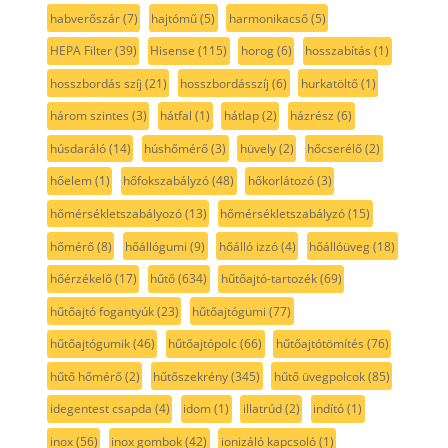
habverőszár
(7)
hajtómű
(5)
harmonikacső
(5)
HEPA Filter
(39)
Hisense
(115)
horog
(6)
hosszabítás
(1)
hosszbordás szíj
(21)
hosszbordásszíj
(6)
hurkatöltő
(1)
három szintes
(3)
hátfal
(1)
hátlap
(2)
házrész
(6)
húsdaráló
(14)
húshőmérő
(3)
hüvely
(2)
hőcserélő
(2)
hőelem
(1)
hőfokszabályzó
(48)
hőkorlátozó
(3)
hőmérsékletszabályozó
(13)
hőmérsékletszabályzó
(15)
hőmérő
(8)
hőállógumi
(9)
hőálló izzó
(4)
hőállóüveg
(18)
hőérzékelő
(17)
hűtő
(634)
hűtőajtó-tartozék
(69)
hűtőajtó fogantyúk
(23)
hűtőajtógumi
(77)
hűtőajtógumik
(46)
hűtőajtópolc
(66)
hűtőajtótömítés
(76)
hűtő hőmérő
(2)
hűtőszekrény
(345)
hűtő üvegpolcok
(85)
idegentest csapda
(4)
idom
(1)
illatrúd
(2)
indító
(1)
inox
(56)
inox gombok
(42)
ionizáló kapcsoló
(1)