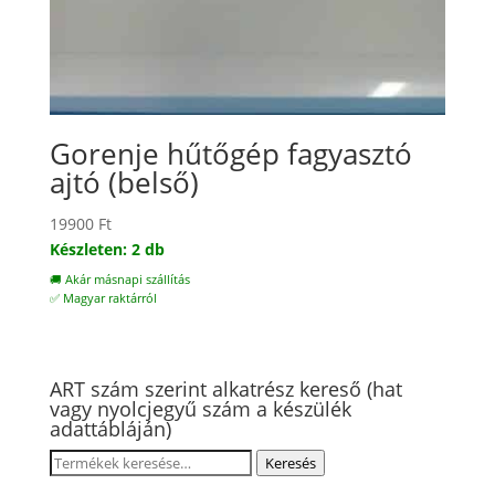
Gorenje hűtőgép fagyasztó
ajtó (belső)
19900
Ft
Készleten: 2 db
🚚 Akár másnapi szállítás
✅ Magyar raktárról
ART szám szerint alkatrész kereső (hat
vagy nyolcjegyű szám a készülék
adattábláján)
Keresés
Keresés
a