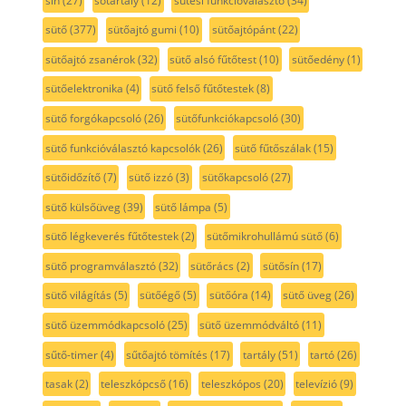
sín
(27)
sótartály
(12)
sütési funkcióválasztó
(34)
sütő
(377)
sütőajtó gumi
(10)
sütőajtópánt
(22)
sütőajtó zsanérok
(32)
sütő alsó fűtőtest
(10)
sütőedény
(1)
sütőelektronika
(4)
sütő felső fűtőtestek
(8)
sütő forgókapcsoló
(26)
sütőfunkciókapcsoló
(30)
sütő funkcióválasztó kapcsolók
(26)
sütő fűtőszálak
(15)
sütőidőzítő
(7)
sütő izzó
(3)
sütőkapcsoló
(27)
sütő külsőüveg
(39)
sütő lámpa
(5)
sütő légkeverés fűtőtestek
(2)
sütőmikrohullámú sütő
(6)
sütő programválasztó
(32)
sütőrács
(2)
sütősín
(17)
sütő világítás
(5)
sütőégő
(5)
sütőóra
(14)
sütő üveg
(26)
sütő üzemmódkapcsoló
(25)
sütő üzemmódváltó
(11)
sűtő-timer
(4)
sűtőajtó tömítés
(17)
tartály
(51)
tartó
(26)
tasak
(2)
teleszkópcső
(16)
teleszkópos
(20)
televízió
(9)