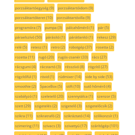
porzsáktartóegység
(9)
porzsáktartóidom
(9)
porzsáktartókeret
(10)
porzsáktartóvilla
(9)
programóra
(7)
pumpa
(3)
pálcahőmérő
(1)
pár
(5)
páraelszívó
(50)
párásító
(1)
párátlanító
(1)
rekesz
(29)
relé
(5)
retesz
(1)
retro
(2)
robotgép
(37)
rosetta
(2)
rozetta
(11)
rugó
(20)
rugós-zsanér
(33)
rács
(27)
rácsgumi
(4)
rácstartó
(3)
résszívó
(8)
rögzítő
(27)
rögzítőfül
(1)
rövid
(1)
rúdmixer
(14)
side by side
(53)
smoothie
(2)
SpaceBox
(5)
stift
(10)
sutő hőmérő
(4)
szabályzó
(1)
szeletelő
(20)
szennytálca
(1)
szenzor
(5)
szett
(29)
szigetelés
(2)
szigetelő
(3)
szigetelőcsík
(2)
szikra
(11)
szikratrafó
(2)
szikráztató
(14)
szilikonzsír
(1)
szimering
(11)
szivacs
(3)
szivattyú
(17)
szárítógép
(101)