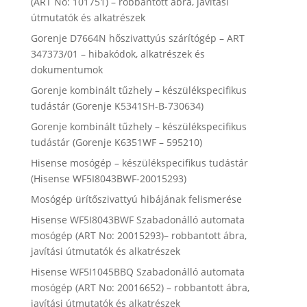
(ART No: 101751) – robbantott ábra, javítási
útmutatók és alkatrészek
Gorenje D7664N hőszivattyús szárítógép – ART
347373/01 – hibakódok, alkatrészek és
dokumentumok
Gorenje kombinált tűzhely – készülékspecifikus
tudástár (Gorenje K5341SH-B-730634)
Gorenje kombinált tűzhely – készülékspecifikus
tudástár (Gorenje K6351WF – 595210)
Hisense mosógép – készülékspecifikus tudástár
(Hisense WF5I8043BWF-20015293)
Mosógép ürítőszivattyú hibájának felismerése
Hisense WF5I8043BWF Szabadonálló automata
mosógép (ART No: 20015293)– robbantott ábra,
javítási útmutatók és alkatrészek
Hisense WF5I1045BBQ Szabadonálló automata
mosógép (ART No: 20016652) – robbantott ábra,
javítási útmutatók és alkatrészek