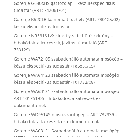
Gorenje G640XHS gázfőzőlap – készülékspecifikus
tudástár (ART: 742061/01)
Gorenje K52CLB kombinált tűzhely (ART: 730125/02) –
készülékspecifikus tudástár
Gorenje NRS9181VX side-by-side hűtőszekrény –
hibakódok, alkatrészek, javítási útmutató (ART
733129)
Gorenje WA72105 szabadonálló automata mosógép –
készülékspecifikus tudástár (185850/05)
Gorenje WA64123 szabadonálló automata mosógép –
készülékspecifikus tudástár (101752/08)
Gorenje WA63121 szabadonálló automata mosógép –
ART 101751/05 – hibakódok, alkatrészek és
dokumentumok
Gorenje WD9514S mosó-szárítógép – ART 737939 –
hibakódok, alkatrészek és dokumentumok
Gorenje WA63121 Szabadonálló automata mosógép