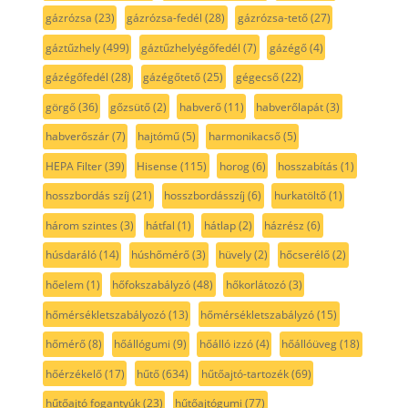
gázrózsa
(23)
gázrózsa-fedél
(28)
gázrózsa-tető
(27)
gáztűzhely
(499)
gáztűzhelyégőfedél
(7)
gázégő
(4)
gázégőfedél
(28)
gázégőtető
(25)
gégecső
(22)
görgő
(36)
gőzsütő
(2)
habverő
(11)
habverőlapát
(3)
habverőszár
(7)
hajtómű
(5)
harmonikacső
(5)
HEPA Filter
(39)
Hisense
(115)
horog
(6)
hosszabítás
(1)
hosszbordás szíj
(21)
hosszbordásszíj
(6)
hurkatöltő
(1)
három szintes
(3)
hátfal
(1)
hátlap
(2)
házrész
(6)
húsdaráló
(14)
húshőmérő
(3)
hüvely
(2)
hőcserélő
(2)
hőelem
(1)
hőfokszabályzó
(48)
hőkorlátozó
(3)
hőmérsékletszabályozó
(13)
hőmérsékletszabályzó
(15)
hőmérő
(8)
hőállógumi
(9)
hőálló izzó
(4)
hőállóüveg
(18)
hőérzékelő
(17)
hűtő
(634)
hűtőajtó-tartozék
(69)
hűtőajtó fogantyúk
(23)
hűtőajtógumi
(77)