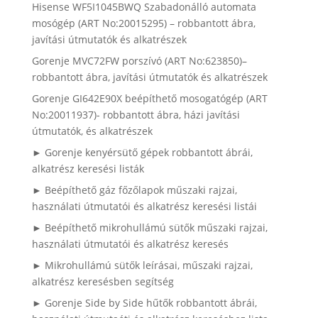
Hisense WF5I1045BWQ Szabadonálló automata
mosógép (ART No:20015295) – robbantott ábra,
javítási útmutatók és alkatrészek
Gorenje MVC72FW porszívó (ART No:623850)–
robbantott ábra, javítási útmutatók és alkatrészek
Gorenje GI642E90X beépíthető mosogatógép (ART
No:20011937)- robbantott ábra, házi javítási
útmutatók, és alkatrészek
► Gorenje kenyérsütő gépek robbantott ábrái,
alkatrész keresési listák
► Beépíthető gáz főzőlapok műszaki rajzai,
használati útmutatói és alkatrész keresési listái
► Beépíthető mikrohullámú sütők műszaki rajzai,
használati útmutatói és alkatrész keresés
► Mikrohullámú sütők leírásai, műszaki rajzai,
alkatrész keresésben segítség
► Gorenje Side by Side hűtők robbantott ábrái,