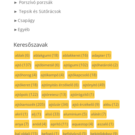
► Porszívó porzsák
► Tepsik és Sütőrácsok
►Csapágy
►Egyéb
Keresőszavak
ablak
(6)
ablakgumi
(18)
ablakkeret
(16)
adapter
(1)
ajtó
(137)
ajtóbimetál
(6)
ajtógumi
(102)
ajtóhatároló
(2)
ajtóhorog
(4)
ajtókampó
(4)
ajtókapcsoló
(18)
ajtókeret
(18)
ajtónyitás érzékelő
(6)
ajtónyitó
(49)
ajtópolc
(122)
ajtóretesz
(13)
ajtórögzítő
(1)
ajtótartozék
(205)
ajtózár
(34)
ajtó érzékelő
(9)
akku
(12)
akril
(1)
alj
(1)
alsó
(33)
aluminium
(5)
alátét
(7)
anya
(7)
anód
(4)
aprító
(11)
aquastop
(4)
aszaló
(1)
bal oldali
(15)
befogó
(1)
befolyócső
(5)
bekötődoboz
(9)