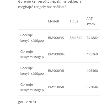
Gorenje kenyérsütő gépek, melyekhez a
meghajtó tengely használható:
ART
Modell
Típus
szám
Gorenje
BM900WS
BM1349
741882
kenyérsütőgép
Gorenje
BM900BKC
495369
kenyérsütőgép
Gorenje
BM900WII
495368
kenyérsütőgép
Gorenje
BM910WII
673846
kenyérsütőgép
gor 587070