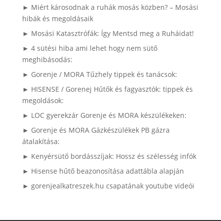
► Miért károsodnak a ruhák mosás közben? – Mosási
hibák és megoldásaik
► Mosási Katasztrófák: Így Mentsd meg a Ruháidat!
► 4 sütési hiba ami lehet hogy nem sütő
meghibásodás:
► Gorenje / MORA Tűzhely tippek és tanácsok:
► HISENSE / Gorenej Hűtők és fagyasztók: tippek és
megoldások:
► LOC gyerekzár Gorenje és MORA készülékeken:
► Gorenje és MORA Gázkészülékek PB gázra
átalakítása:
► Kenyérsütő bordásszíjak: Hossz és szélesség infók
► Hisense hűtő beazonosítása adattábla alapján
► gorenjealkatreszek.hu csapatának youtube videói