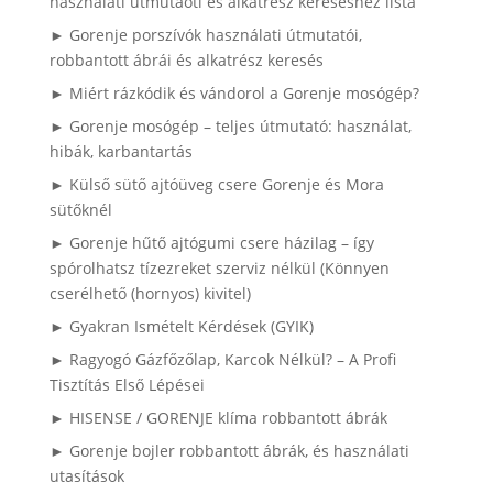
használati útmutaóti és alkatrész kereséshez lista
► Gorenje porszívók használati útmutatói,
robbantott ábrái és alkatrész keresés
► Miért rázkódik és vándorol a Gorenje mosógép?
► Gorenje mosógép – teljes útmutató: használat,
hibák, karbantartás
► Külső sütő ajtóüveg csere Gorenje és Mora
sütőknél
► Gorenje hűtő ajtógumi csere házilag – így
spórolhatsz tízezreket szerviz nélkül (Könnyen
cserélhető (hornyos) kivitel)
► Gyakran Ismételt Kérdések (GYIK)
► Ragyogó Gázfőzőlap, Karcok Nélkül? – A Profi
Tisztítás Első Lépései
► HISENSE / GORENJE klíma robbantott ábrák
► Gorenje bojler robbantott ábrák, és használati
utasítások