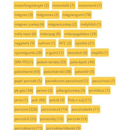
motorforgótányér
(2)
motorkefe
(7)
motortartó
(1)
mágnes
(3)
mágneses
(2)
mágnesgumi
(78)
mágnes szelep
(4)
mágnesszelep
(2)
mélyhűtő
(1)
mély tepsi
(6)
műanyag
(8)
műanyagdoboz
(29)
nagykefe
(5)
nofrost
(1)
NTC
(2)
nyitófül
(31)
nyomógomb
(28)
o-gyűrű
(1)
okostévé
(8)
olajálló
(1)
ORA ITO
(1)
palack-tartály
(33)
palackpolc
(49)
palacktartó
(43)
palacktároló
(38)
palackőr
(5)
papír porszák
(5)
paradicsom passzírozó
(1)
passzírozó
(1)
pb-gáz
(34)
perem
(2)
pillangószelep
(3)
pirolitikus
(1)
piros
(1)
polc
(86)
polcél
(3)
Poly-v szíj
(11)
porszívó
(220)
porszívócső
(10)
porszívókefe
(11)
porszűrő
(22)
portartály
(12)
porzsák
(13)
porzsáktartó
(11)
porzsáktartóbetét
(9)