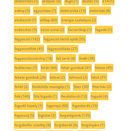
dobtömítés
(1)
drótpolc
(9)
dugó
(1)
díszléc
(5)
E14
(1)
edény
(5)
egyszintes
(7)
elektronika
(13)
elektróda
(8)
elválasztó
(1)
előlap
(60)
energia szabályzó
(2)
evőeszköz
(5)
ezüst színű
(2)
facsarókúp
(1)
fagadó
(1)
fagyasztó
(182)
fagyasztó belső ajtók
(35)
fagyasztófiók
(45)
fagyasztóláda
(27)
fagyasztószekrény
(14)
fali tartó
(4)
fedél
(38)
fedőlemez
(7)
fehér
(64)
fehér gombok
(41)
fekete
(45)
fekete gombok
(26)
felirat
(2)
felmosó
(2)
felső
(31)
feltét
(2)
felültöltős mosógép
(1)
filter
(50)
filterház
(2)
fiók
(160)
fiók fogadó
(1)
flexibiliscső
(12)
fogadó
(4)
fogadó hüvely
(1)
fogantyú
(60)
fogaskerék
(10)
fogasszíj
(5)
foglalat
(2)
forgatógomb
(135)
forgókefés szívófej
(9)
forgókerék
(6)
forgónyárs
(1)