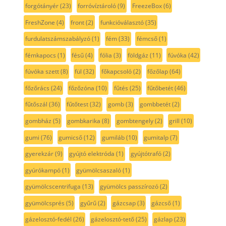
forgótányér
(23)
forróvíztároló
(9)
FreezeBox
(6)
FreshZone
(4)
front
(2)
funkcióválasztó
(35)
furdulatszámszabályzó
(1)
fém
(33)
fémcső
(1)
fémkapocs
(1)
fésű
(4)
fólia
(3)
földgáz
(11)
fúvóka
(42)
fúvóka szett
(8)
fül
(32)
főkapcsoló
(2)
főzőlap
(64)
főzőrács
(24)
főzőzóna
(10)
fűtés
(25)
fűtőbetét
(46)
fűtőszál
(36)
fűtőtest
(32)
gomb
(3)
gombbetét
(2)
gombház
(5)
gombkarika
(8)
gombtengely
(2)
grill
(10)
gumi
(76)
gumicső
(12)
gumiláb
(10)
gumitalp
(7)
gyerekzár
(9)
gyújtó elektróda
(1)
gyújtótrafó
(2)
gyúrókampó
(1)
gyümölcsaszaló
(1)
gyümölcscentrifuga
(13)
gyümölcs passzírozó
(2)
gyümölcsprés
(5)
gyűrű
(2)
gázcsap
(3)
gázcső
(1)
gázelosztó-fedél
(26)
gázelosztó-tető
(25)
gázlap
(23)