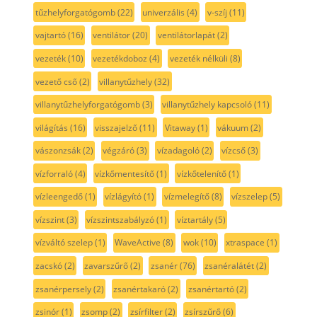
tűzhelyforgatógomb
(22)
univerzális
(4)
v-szíj
(11)
vajtartó
(16)
ventilátor
(20)
ventilátorlapát
(2)
vezeték
(10)
vezetékdoboz
(4)
vezeték nélküli
(8)
vezető cső
(2)
villanytűzhely
(32)
villanytűzhelyforgatógomb
(3)
villanytűzhely kapcsoló
(11)
világítás
(16)
visszajelző
(11)
Vitaway
(1)
vákuum
(2)
vászonzsák
(2)
végzáró
(3)
vízadagoló
(2)
vízcső
(3)
vízforraló
(4)
vízkőmentesítő
(1)
vízkőtelenítő
(1)
vízleengedő
(1)
vízlágyító
(1)
vízmelegítő
(8)
vízszelep
(5)
vízszint
(3)
vízszintszabályzó
(1)
víztartály
(5)
vízváltó szelep
(1)
WaveActive
(8)
wok
(10)
xtraspace
(1)
zacskó
(2)
zavarszűrő
(2)
zsanér
(76)
zsanéralátét
(2)
zsanérpersely
(2)
zsanértakaró
(2)
zsanértartó
(2)
zsinór
(1)
zsomp
(2)
zsírfilter
(2)
zsírszűrő
(6)