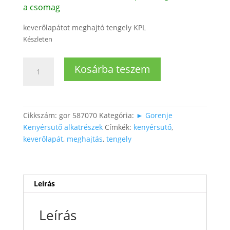
a csomag
keverőlapátot meghajtó tengely KPL
Készleten
Kenyérsütő
Kosárba teszem
géphez
keverő
lapátot
meghajtó
Cikkszám:
gor 587070
Kategória:
► Gorenje
tengely
Kenyérsütő alkatrészek
Címkék:
kenyérsütő
,
mennyiség
keverőlapát
,
meghajtás
,
tengely
Leírás
Leírás