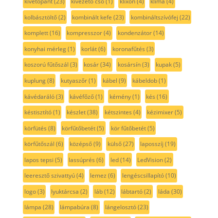
kivetőpánt
(23)
kivezető cső
(1)
klixon
(4)
klíma
(4)
kolbásztöltő
(2)
kombinált kefe
(23)
kombináltszívófej
(22)
komplett
(16)
kompresszor
(4)
kondenzátor
(14)
konyhai mérleg
(1)
korlát
(6)
koronafűtés
(3)
koszorú fűtőszál
(3)
kosár
(34)
kosársín
(3)
kupak
(5)
kuplung
(8)
kutyaszőr
(1)
kábel
(9)
kábeldob
(1)
kávédaráló
(3)
kávéfőző
(1)
kémény
(1)
kés
(16)
késtisztító
(1)
készlet
(38)
kétszintes
(4)
kézimixer
(5)
körfütés
(8)
körfűtőbetét
(5)
kör fűtőbetét
(5)
körfűtőszál
(6)
középső
(9)
külső
(27)
laposszíj
(19)
lapos tepsi
(5)
lassúprés
(6)
led
(14)
LedVision
(2)
leeresztő szivattyú
(4)
lemez
(6)
lengéscsillapító
(10)
logo
(3)
lyuktárcsa
(2)
láb
(12)
lábtartó
(2)
láda
(30)
lámpa
(28)
lámpabúra
(8)
lángelosztó
(23)