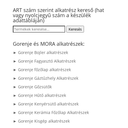
ART szám szerint alkatrész kereső (hat
vagy nyolcjegyű szám a készülék
adattábláján)
Keresés
Keresés
a
következőre:
Gorenje és MORA alkatrészek:
► Gorenje Bojler alkatrészek
► Gorenje Fagyasztó Alkatrészek
► Gorenje főzőlap alkatrészek
► Gorenje Gáztűzhely Alkatrészek
► Gorenje Gőzsütők
► Gorenje Hűtő alkatrészek
► Gorenje Kenyérsütő alkatrészek
► Gorenje Kerámia Főzőlap Alkatrészek
► Gorenje Kisgép alkatrészek