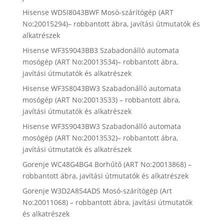
Hisense WD5I8043BWF Mosó-szárítógép (ART
No:20015294)– robbantott ábra, javítási útmutatók és
alkatrészek
Hisense WF3S9043BB3 Szabadonálló automata
mosógép (ART No:20013534)– robbantott ábra,
javítási útmutatók és alkatrészek
Hisense WF3S8043BW3 Szabadonálló automata
mosógép (ART No:20013533) – robbantott ábra,
javítási útmutatók és alkatrészek
Hisense WF3S9043BW3 Szabadonálló automata
mosógép (ART No:20013532)– robbantott ábra,
javítási útmutatók és alkatrészek
Gorenje WC48G4BG4 Borhűtő (ART No:20013868) –
robbantott ábra, javítási útmutatók és alkatrészek
Gorenje W3D2A854ADS Mosó-szárítógép (Art
No:20011068) – robbantott ábra, javítási útmutatók
és alkatrészek