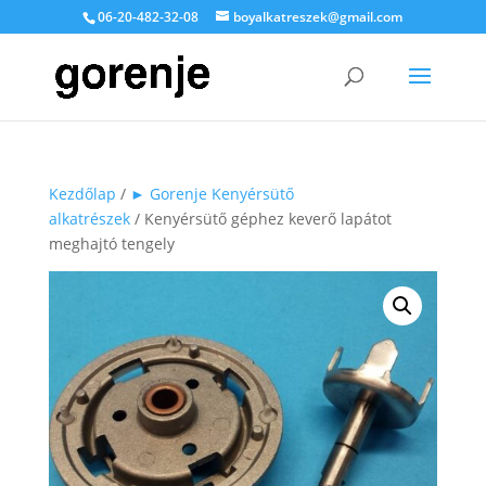
06-20-482-32-08
boyalkatreszek@gmail.com
Kezdőlap
/
► Gorenje Kenyérsütő
alkatrészek
/ Kenyérsütő géphez keverő lapátot
meghajtó tengely