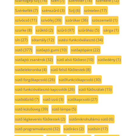
szárítógép szíj
(14)
szén
(7)
szénfilter
(18)
szénkefe
(12)
Szénkefék
(7)
szénszűrő
(3)
Szíj
(6)
színtelen
(17)
szívócső
(11)
szívófej
(39)
szórókar
(36)
szöszemelő
(1)
szürke
(8)
szűkítő
(2)
szűrő
(97)
szűrőház
(5)
sárga
(1)
sín
(27)
sótartály
(12)
sütési funkcióválasztó
(34)
sütő
(377)
sütőajtó gumi
(10)
sütőajtópánt
(22)
sütőajtó zsanérok
(32)
sütő alsó fűtőtest
(10)
sütőedény
(1)
sütőelektronika
(4)
sütő felső fűtőtestek
(8)
sütő forgókapcsoló
(26)
sütőfunkciókapcsoló
(30)
sütő funkcióválasztó kapcsolók
(26)
sütő fűtőszálak
(15)
sütőidőzítő
(7)
sütő izzó
(3)
sütőkapcsoló
(27)
sütő külsőüveg
(39)
sütő lámpa
(5)
sütő légkeverés fűtőtestek
(2)
sütőmikrohullámú sütő
(6)
sütő programválasztó
(32)
sütőrács
(2)
sütősín
(17)