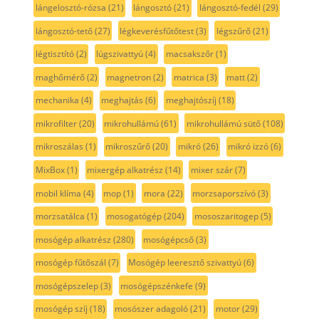
lángelosztó-rózsa
(21)
lángosztó
(21)
lángosztó-fedél
(29)
lángosztó-tető
(27)
légkeverésfűtőtest
(3)
légszűrő
(21)
légtisztító
(2)
lúgszivattyú
(4)
macsakszőr
(1)
maghőmérő
(2)
magnetron
(2)
matrica
(3)
matt
(2)
mechanika
(4)
meghajtás
(6)
meghajtószíj
(18)
mikrofilter
(20)
mikrohullámú
(61)
mikrohullámú sütő
(108)
mikroszálas
(1)
mikroszűrő
(20)
mikró
(26)
mikró izzó
(6)
MixBox
(1)
mixergép alkatrész
(14)
mixer szár
(7)
mobil klíma
(4)
mop
(1)
mora
(22)
morzsaporszívó
(3)
morzsatálca
(1)
mosogatógép
(204)
mososzaritogep
(5)
mosógép alkatrész
(280)
mosógépcső
(3)
mosógép fűtőszál
(7)
Mosógép leeresztő szivattyú
(6)
mosógépszelep
(3)
mosógépszénkefe
(9)
mosógép szíj
(18)
mosószer adagoló
(21)
motor
(29)