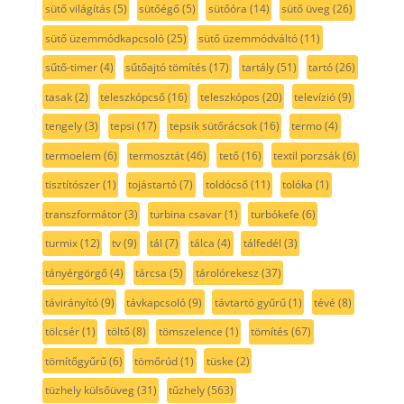
sütő világítás
(5)
sütőégő
(5)
sütőóra
(14)
sütő üveg
(26)
sütő üzemmódkapcsoló
(25)
sütő üzemmódváltó
(11)
sűtő-timer
(4)
sűtőajtó tömítés
(17)
tartály
(51)
tartó
(26)
tasak
(2)
teleszkópcső
(16)
teleszkópos
(20)
televízió
(9)
tengely
(3)
tepsi
(17)
tepsik sütőrácsok
(16)
termo
(4)
termoelem
(6)
termosztát
(46)
tető
(16)
textil porzsák
(6)
tisztítószer
(1)
tojástartó
(7)
toldócső
(11)
tolóka
(1)
transzformátor
(3)
turbina csavar
(1)
turbókefe
(6)
turmix
(12)
tv
(9)
tál
(7)
tálca
(4)
tálfedél
(3)
tányérgörgő
(4)
tárcsa
(5)
tárolórekesz
(37)
távirányító
(9)
távkapcsoló
(9)
távtartó gyűrű
(1)
tévé
(8)
tölcsér
(1)
töltő
(8)
tömszelence
(1)
tömítés
(67)
tömítőgyűrű
(6)
tömőrúd
(1)
tüske
(2)
tüzhely külsőüveg
(31)
tűzhely
(563)