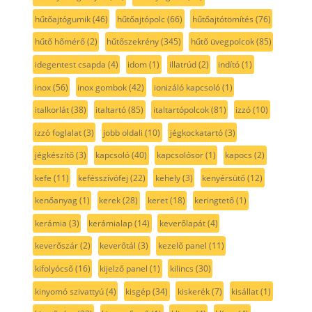
hűtőajtógumik
(46)
hűtőajtópolc
(66)
hűtőajtótömítés
(76)
hűtő hőmérő
(2)
hűtőszekrény
(345)
hűtő üvegpolcok
(85)
idegentest csapda
(4)
idom
(1)
illatrúd
(2)
indító
(1)
inox
(56)
inox gombok
(42)
ionizáló kapcsoló
(1)
italkorlát
(38)
italtartó
(85)
italtartópolcok
(81)
izzó
(10)
izzó foglalat
(3)
jobb oldali
(10)
jégkockatartó
(3)
jégkészítő
(3)
kapcsoló
(40)
kapcsolósor
(1)
kapocs
(2)
kefe
(11)
kefésszívófej
(22)
kehely
(3)
kenyérsütő
(12)
kenőanyag
(1)
kerek
(28)
keret
(18)
keringtető
(1)
kerámia
(3)
kerámialap
(14)
keverőlapát
(4)
keverőszár
(2)
keverőtál
(3)
kezelő panel
(11)
kifolyócső
(16)
kijelző panel
(1)
kilincs
(30)
kinyomó szivattyú
(4)
kisgép
(34)
kiskerék
(7)
kisállat
(1)