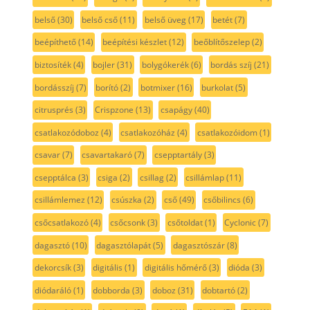
belső
(30)
belső cső
(11)
belső üveg
(17)
betét
(7)
beépíthető
(14)
beépítési készlet
(12)
beőblítőszelep
(2)
biztosíték
(4)
bojler
(31)
bolygókerék
(6)
bordás szíj
(21)
bordásszíj
(7)
borító
(2)
botmixer
(16)
burkolat
(5)
citrusprés
(3)
Crispzone
(13)
csapágy
(40)
csatlakozódoboz
(4)
csatlakozóház
(4)
csatlakozóidom
(1)
csavar
(7)
csavartakaró
(7)
csepptartály
(3)
csepptálca
(3)
csiga
(2)
csillag
(2)
csillámlap
(11)
csillámlemez
(12)
csúszka
(2)
cső
(49)
csőbilincs
(6)
csőcsatlakozó
(4)
csőcsonk
(3)
csőtoldat
(1)
Cyclonic
(7)
dagasztó
(10)
dagasztólapát
(5)
dagasztószár
(8)
dekorcsík
(3)
digitális
(1)
digitális hőmérő
(3)
dióda
(3)
diódaráló
(1)
dobborda
(3)
doboz
(31)
dobtartó
(2)