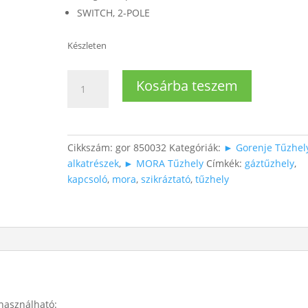
SWITCH, 2-POLE
Készleten
Gorenje/MORA
Kosárba teszem
Gáztűzhely
világítás
kapcsoló
mennyiség
Cikkszám:
gor 850032
Kategóriák:
► Gorenje Tűzhel
alkatrészek
,
► MORA Tűzhely
Címkék:
gáztűzhely
,
kapcsoló
,
mora
,
szikráztató
,
tűzhely
használható: