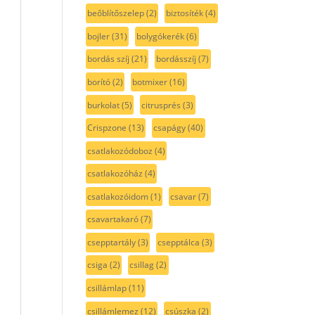
beőblítőszelep
(2)
biztosíték
(4)
bojler
(31)
bolygókerék
(6)
bordás szíj
(21)
bordásszíj
(7)
borító
(2)
botmixer
(16)
burkolat
(5)
citrusprés
(3)
Crispzone
(13)
csapágy
(40)
csatlakozódoboz
(4)
csatlakozóház
(4)
csatlakozóidom
(1)
csavar
(7)
csavartakaró
(7)
csepptartály
(3)
csepptálca
(3)
csiga
(2)
csillag
(2)
csillámlap
(11)
csillámlemez
(12)
csúszka
(2)