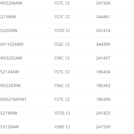
IN52206AW
157C.12
241504
S213MW
157C.12
344461
I52203IW
157D.12
241414
N51102AW0
152C.12
344389
IN53202AW
158C.12
241457
I52124AW
157C.12
186434
IN52203IW
156C.12
186363
GN52160FW1
157C.12
186399
I52190IW
157D.12
241423
I53120AW
158D.12
241539