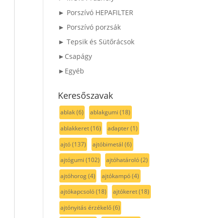
► Porszívó HEPAFILTER
► Porszívó porzsák
► Tepsik és Sütőrácsok
►Csapágy
►Egyéb
Keresőszavak
ablak
(6)
ablakgumi
(18)
ablakkeret
(16)
adapter
(1)
ajtó
(137)
ajtóbimetál
(6)
ajtógumi
(102)
ajtóhatároló
(2)
ajtóhorog
(4)
ajtókampó
(4)
ajtókapcsoló
(18)
ajtókeret
(18)
ajtónyitás érzékelő
(6)