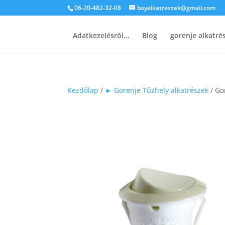
06-20-482-32-08
boyalkatreszek@gmail.com
Adatkezelésről…
Blog
gorenje alkatr
Kezdőlap
/
► Gorenje Tűzhely alkatrészek
/ Go