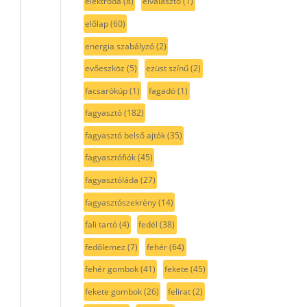
elektróda
(8)
elválasztó
(1)
előlap
(60)
energia szabályzó
(2)
evőeszköz
(5)
ezüst színű
(2)
facsarókúp
(1)
fagadó
(1)
fagyasztó
(182)
fagyasztó belső ajtók
(35)
fagyasztófiók
(45)
fagyasztóláda
(27)
fagyasztószekrény
(14)
fali tartó
(4)
fedél
(38)
fedőlemez
(7)
fehér
(64)
fehér gombok
(41)
fekete
(45)
fekete gombok
(26)
felirat
(2)