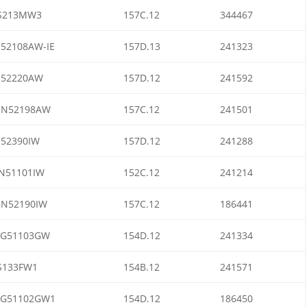
S213MW3
157C.12
344467
I52108AW-IE
157D.13
241323
I52220AW
157D.12
241592
IN52198AW
157C.12
241501
I52390IW
157D.12
241288
N51101IW
152C.12
241214
IN52190IW
157C.12
186441
G51103GW
154D.12
241334
S133FW1
154B.12
241571
G51102GW1
154D.12
186450