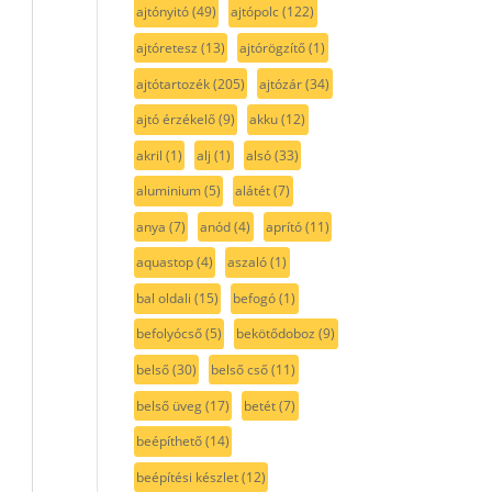
ajtónyitó
(49)
ajtópolc
(122)
ajtóretesz
(13)
ajtórögzítő
(1)
ajtótartozék
(205)
ajtózár
(34)
ajtó érzékelő
(9)
akku
(12)
akril
(1)
alj
(1)
alsó
(33)
aluminium
(5)
alátét
(7)
anya
(7)
anód
(4)
aprító
(11)
aquastop
(4)
aszaló
(1)
bal oldali
(15)
befogó
(1)
befolyócső
(5)
bekötődoboz
(9)
belső
(30)
belső cső
(11)
belső üveg
(17)
betét
(7)
beépíthető
(14)
beépítési készlet
(12)