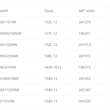
odell
Típus
ART szám
N51101IW
152C.12
241279
GIN52160GW
157C.12
186451
N51220AW
152C.12
241513
IN53220AW
158C.12
241515
IM241FFW
1439.1G12
186315
SH40973WE
154D.12
241252
G51103FW0
154D.12
241247
51101AW
154D.13
241520