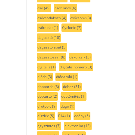
cső
(49)
csőbilincs
(6)
csőcsatlakozó
(4)
csőcsonk
(3)
csőtoldat
(1)
Cyclonic
(7)
dagasztó
(10)
dagasztólapát
(5)
dagasztószár
(8)
dekorcsík
(3)
digitális
(1)
digitális hőmérő
(3)
dióda
(3)
diódaráló
(1)
dobborda
(3)
doboz
(31)
dobtartó
(2)
dobtömítés
(1)
drótpolc
(9)
dugó
(1)
díszléc
(5)
E14
(1)
edény
(5)
egyszintes
(7)
elektronika
(13)