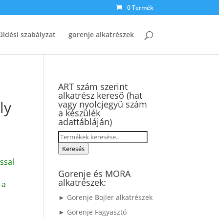
0 Termék
üldési szabályzat
gorenje alkatrészek
ART szám szerint
alkatrész kereső (hat
ly
vagy nyolcjegyű szám
a készülék
adattábláján)
Keresés
a
Keresés
következőre:
ssal
Gorenje és MORA
alkatrészek:
 a
► Gorenje Bojler alkatrészek
► Gorenje Fagyasztó