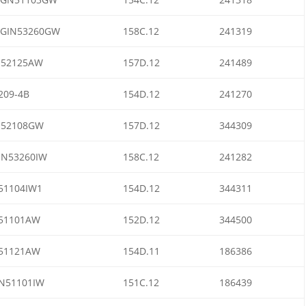
GIN53260GW
158C.12
241319
I52125AW
157D.12
241489
209-4B
154D.12
241270
I52108GW
157D.12
344309
IN53260IW
158C.12
241282
51104IW1
154D.12
344311
51101AW
152D.12
344500
51121AW
154D.11
186386
N51101IW
151C.12
186439