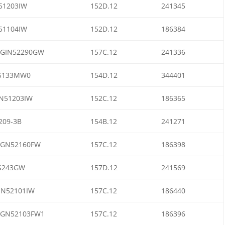
51203IW
152D.12
241345
51104IW
152D.12
186384
GIN52290GW
157C.12
241336
S133MW0
154D.12
344401
N51203IW
152C.12
186365
209-3B
154B.12
241271
GN52160FW
157C.12
186398
S243GW
157D.12
241569
IN52101IW
157C.12
186440
GN52103FW1
157C.12
186396