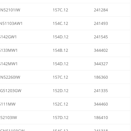
IN52101IW
157C.12
241284
N51103AW1
154C.12
241493
S142GW1
154D.12
241545
S133MW1
154B.12
344402
S142MW1
154D.12
344327
IN52260IW
157C.12
186360
G51203GW
152D.12
241335
S111MW
152C.12
344460
I52103IW
157D.12
186410
GN51103GW
154C.12
241318