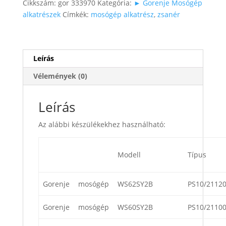
Cikkszám:
gor 333970
Kategória:
► Gorenje Mosógép
alkatrészek
Címkék:
mosógép alkatrész
,
zsanér
Leírás
Vélemények (0)
Leírás
Az alábbi készülékekhez használható:
Modell
Típus
Gorenje
mosógép
WS62SY2B
PS10/2112
Gorenje
mosógép
WS60SY2B
PS10/2110