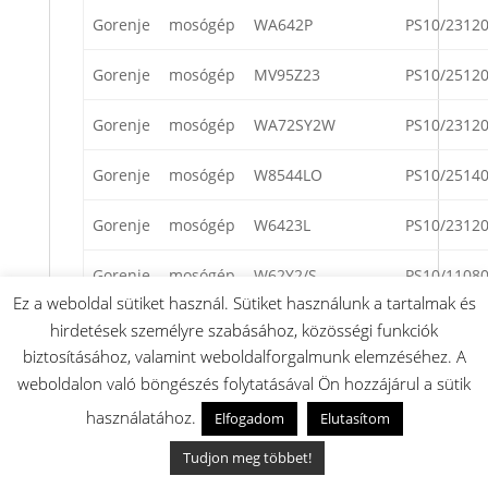
Gorenje
mosógép
WA642P
PS10/2312
Gorenje
mosógép
MV95Z23
PS10/2512
Gorenje
mosógép
WA72SY2W
PS10/2312
Gorenje
mosógép
W8544LO
PS10/2514
Gorenje
mosógép
W6423L
PS10/2312
Gorenje
mosógép
W62Y2/S
PS10/1108
Ez a weboldal sütiket használ. Sütiket használunk a tartalmak és
Gorenje
mosógép
W7623L
PS10/3312
hirdetések személyre szabásához, közösségi funkciók
biztosításához, valamint weboldalforgalmunk elemzéséhez. A
Gorenje
mosógép
EW8665KW
PS10/3516
weboldalon való böngészés folytatásával Ön hozzájárul a sütik
használatához.
Elfogadom
Elutasítom
Gorenje
mosógép
W6423
PS10/2312
Tudjon meg többet!
Gorenje
mosógép
WSE643
PS10/2114