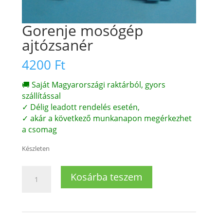
Gorenje mosógép
ajtózsanér
4200
Ft
🚚 Saját Magyarországi raktárból, gyors
szállítással
✓ Délig leadott rendelés esetén,
✓ akár a következő munkanapon megérkezhet
a csomag
Készleten
Gorenje
Kosárba teszem
mosógép
ajtózsanér
mennyiség