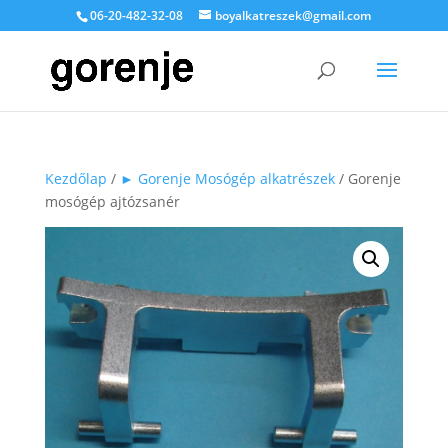
06-20-482-32-08
boyalkatreszek@gmail.com
Kezdőlap
/
► Gorenje Mosógép alkatrészek
/ Gorenje
mosógép ajtózsanér