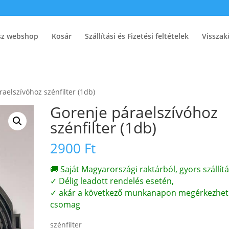
ész webshop
Kosár
Szállítási és Fizetési feltételek
Visszak
aelszívóhoz szénfilter (1db)
Gorenje páraelszívóhoz
szénfilter (1db)
2900
Ft
🚚 Saját Magyarországi raktárból, gyors szállítá
✓ Délig leadott rendelés esetén,
✓ akár a következő munkanapon megérkezhet
csomag
szénfilter