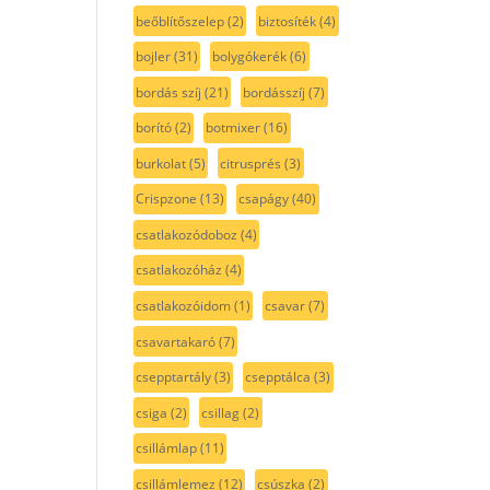
beőblítőszelep
(2)
biztosíték
(4)
bojler
(31)
bolygókerék
(6)
bordás szíj
(21)
bordásszíj
(7)
borító
(2)
botmixer
(16)
burkolat
(5)
citrusprés
(3)
Crispzone
(13)
csapágy
(40)
csatlakozódoboz
(4)
csatlakozóház
(4)
csatlakozóidom
(1)
csavar
(7)
csavartakaró
(7)
csepptartály
(3)
csepptálca
(3)
csiga
(2)
csillag
(2)
csillámlap
(11)
csillámlemez
(12)
csúszka
(2)