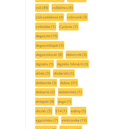
cső
(49)
csőbilincs
(6)
csőcsatlakozó
(4)
csőcsonk
(3)
csőtoldat
(1)
Cyclonic
(7)
dagasztó
(10)
dagasztólapát
(5)
dagasztószár
(8)
dekorcsík
(3)
digitális
(1)
digitális hőmérő
(3)
dióda
(3)
diódaráló
(1)
dobborda
(3)
doboz
(31)
dobtartó
(2)
dobtömítés
(1)
drótpolc
(9)
dugó
(1)
díszléc
(5)
E14
(1)
edény
(5)
egyszintes
(7)
elektronika
(13)