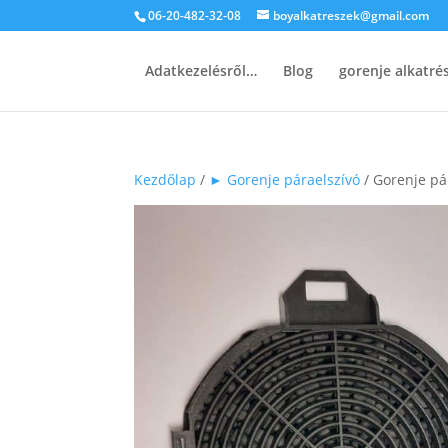
06-20-482-32-08
boyalkatreszek@gmail.com
Adatkezelésről…
Blog
gorenje alkatr
Kezdőlap
/
► Gorenje páraelszívó
/ Gorenje pár