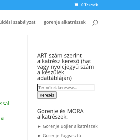
0 Termék
üldési szabályzat
gorenje alkatrészek
ART szám szerint
alkatrész kereső (hat
vagy nyolcjegyű szám
a készülék
adattábláján)
Keresés
a
Keresés
következőre:
ssal
Gorenje és MORA
alkatrészek:
 a
► Gorenje Bojler alkatrészek
► Gorenje Fagyasztó