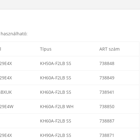
r használható:
l
Típus
ART szám
29E4X
KH50A-F2LB SS
738848
29E4X
KH60A-F2LB SS
738849
4BXUK
KH60A-F2LB SS
738941
29E4W
KH60A-F2LB WH
738850
S
KH60A-F2LB SS
738887
29E4X
KH90A-F2LB SS
738871