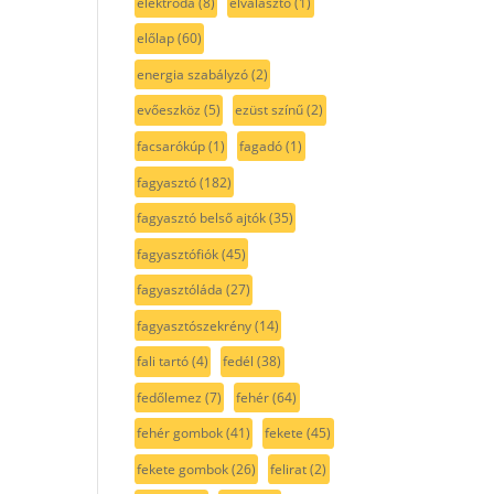
elektróda
(8)
elválasztó
(1)
előlap
(60)
energia szabályzó
(2)
evőeszköz
(5)
ezüst színű
(2)
facsarókúp
(1)
fagadó
(1)
fagyasztó
(182)
fagyasztó belső ajtók
(35)
fagyasztófiók
(45)
fagyasztóláda
(27)
fagyasztószekrény
(14)
fali tartó
(4)
fedél
(38)
fedőlemez
(7)
fehér
(64)
fehér gombok
(41)
fekete
(45)
fekete gombok
(26)
felirat
(2)