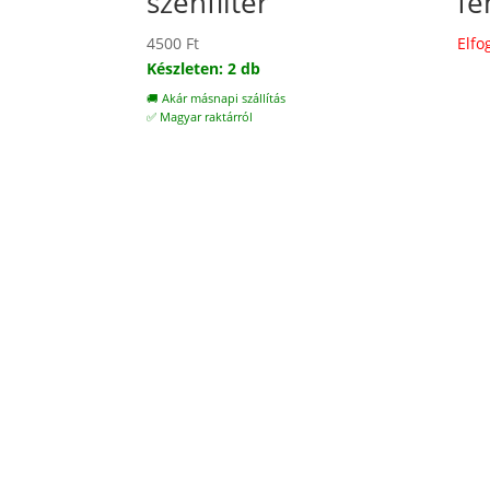
szénfilter
fé
4500
Ft
Elfo
Készleten: 2 db
🚚 Akár másnapi szállítás
✅ Magyar raktárról