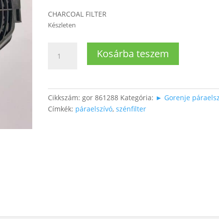
CHARCOAL FILTER
Készleten
Gorenje
Kosárba teszem
páraelszívóhoz
szénfilter
(1db)
mennyiség
Cikkszám:
gor 861288
Kategória:
► Gorenje páraelsz
Címkék:
páraelszívó
,
szénfilter