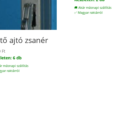
🚚 Akár másnapi szállítás
✅ Magyar raktárról
tő ajtó zsanér
0
Ft
leten: 6 db
ár másnapi szállítás
yar raktárról