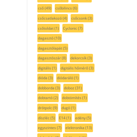
cső
(49)
csőbilincs
(6)
csőcsatlakozó
(4)
csőcsonk
(3)
csőtoldat
(1)
Cyclonic
(7)
dagasztó
(10)
dagasztólapát
(5)
dagasztószár
(8)
dekorcsík
(3)
digitális
(1)
digitális hőmérő
(3)
dióda
(3)
diódaráló
(1)
dobborda
(3)
doboz
(31)
dobtartó
(2)
dobtömítés
(1)
drótpolc
(9)
dugó
(1)
díszléc
(5)
E14
(1)
edény
(5)
egyszintes
(7)
elektronika
(13)