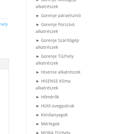
alkatrészek
► Gorenje páraelszívó
hely
► Gorenje Porszívó
alkatrészek
► Gorenje Szárítógép
alkatrészek
► Gorenje Tűzhely
alkatrészek
► Hisense alkatrészek
► HISENSE Klíma
alkatrészek
► Hőmérők
► Hűtő üvegpolcok
► Kenőanyagok
► Mérlegek
► MORA Tűzhely