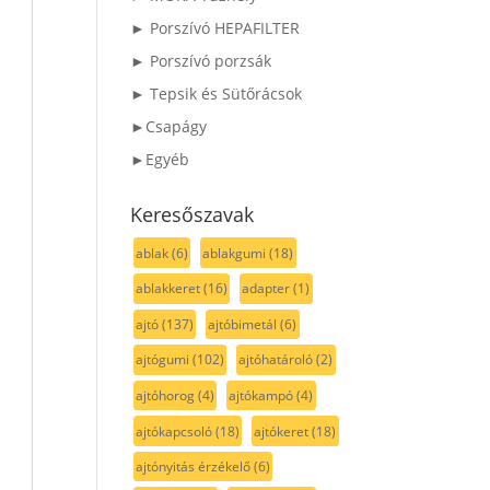
► Porszívó HEPAFILTER
► Porszívó porzsák
► Tepsik és Sütőrácsok
►Csapágy
►Egyéb
Keresőszavak
ablak
(6)
ablakgumi
(18)
ablakkeret
(16)
adapter
(1)
ajtó
(137)
ajtóbimetál
(6)
ajtógumi
(102)
ajtóhatároló
(2)
ajtóhorog
(4)
ajtókampó
(4)
ajtókapcsoló
(18)
ajtókeret
(18)
ajtónyitás érzékelő
(6)