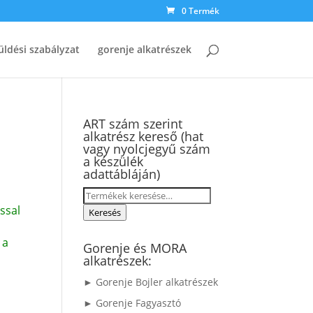
0 Termék
üldési szabályzat
gorenje alkatrészek
ART szám szerint
alkatrész kereső (hat
vagy nyolcjegyű szám
a készülék
adattábláján)
Keresés
ssal
a
Keresés
következőre:
 a
Gorenje és MORA
alkatrészek:
► Gorenje Bojler alkatrészek
► Gorenje Fagyasztó