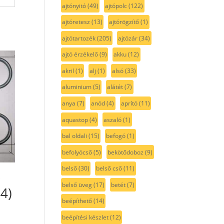
ajtónyitó
(49)
ajtópolc
(122)
ajtóretesz
(13)
ajtórögzítő
(1)
ajtótartozék
(205)
ajtózár
(34)
ajtó érzékelő
(9)
akku
(12)
akril
(1)
alj
(1)
alsó
(33)
aluminium
(5)
alátét
(7)
anya
(7)
anód
(4)
aprító
(11)
aquastop
(4)
aszaló
(1)
bal oldali
(15)
befogó
(1)
befolyócső
(5)
bekötődoboz
(9)
belső
(30)
belső cső
(11)
belső üveg
(17)
betét
(7)
44)
beépíthető
(14)
beépítési készlet
(12)