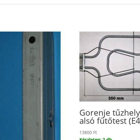
Gorenje tűzhely
alsó fűtőtest (E
13800
Ft
Készleten: 2 db