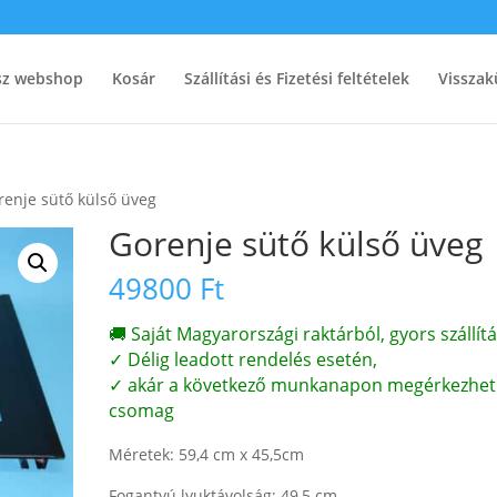
ész webshop
Kosár
Szállítási és Fizetési feltételek
Visszak
renje sütő külső üveg
Gorenje sütő külső üveg
49800
Ft
🚚 Saját Magyarországi raktárból, gyors szállítá
✓ Délig leadott rendelés esetén,
✓ akár a következő munkanapon megérkezhet
csomag
Méretek: 59,4 cm x 45,5cm
Fogantyú lyuktávolság: 49,5 cm