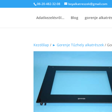
06-20-482-32-08
boyalkatreszek@gmail.com
Adatkezelésről…
Blog
gorenje alkatr
Kezdőlap
/
► Gorenje Tűzhely alkatrészek
/ Go