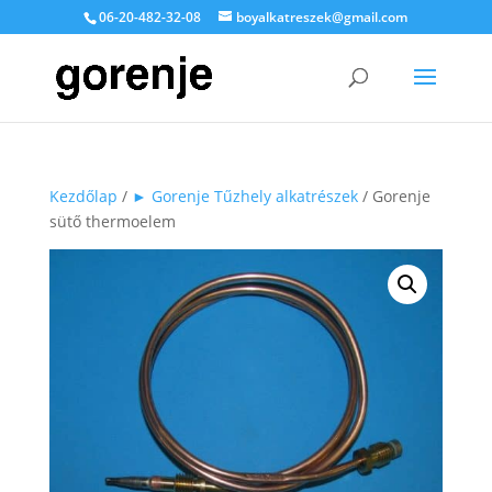
06-20-482-32-08
boyalkatreszek@gmail.com
Kezdőlap
/
► Gorenje Tűzhely alkatrészek
/ Gorenje
sütő thermoelem