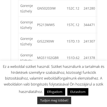
Gorenje
GN50203IW
152C.12
241280
tűzhely
Gorenje
PS213MW5
157C.12
344471
tűzhely
Gorenje
GI52290IW
157D.13
241307
tűzhely
Gorenje
MG51102GBR
151D.62
241378
tűzhely
Ez a weboldal sütiket használ. Sütiket használunk a tartalmak és
Gorenje
hirdetések személyre szabásához, közösségi funkciók
GSH41373WE
154D.12
344399
tűzhely
biztosításához, valamint weboldalforgalmunk elemzéséhez. A
weboldalon való böngészés folytatásával Ön hozzájárul a sütik
Gorenje
MG51102FW
151D.12
241380
használatához.
Elfogadom
Elutasítom
tűzhely
Tudjon meg többet!
Gorenje