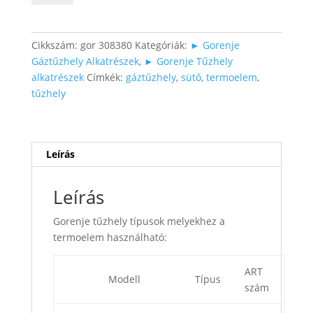
thermoelem
mennyiség
Cikkszám:
gor 308380
Kategóriák:
► Gorenje
Gáztűzhely Alkatrészek
,
► Gorenje Tűzhely
alkatrészek
Címkék:
gáztűzhely
,
sütő
,
termoelem
,
tűzhely
Leírás
Leírás
Gorenje tűzhely típusok melyekhez a
termoelem használható:
ART
Modell
Típus
szám