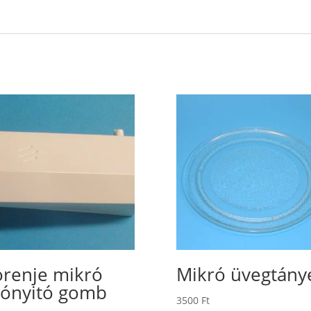
renje mikró
Mikró üvegtány
tónyitó gomb
3500
Ft