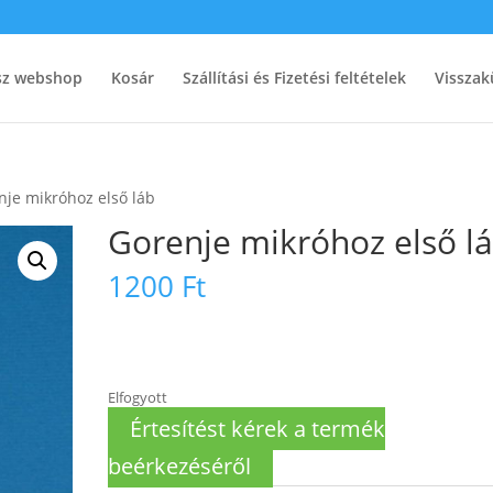
ész webshop
Kosár
Szállítási és Fizetési feltételek
Visszak
nje mikróhoz első láb
Gorenje mikróhoz első l
1200
Ft
Elfogyott
Értesítést kérek a termék
beérkezéséről