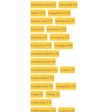
beőblítőszelep
(2)
biztosíték
(4)
bojler
(31)
bolygókerék
(6)
bordás szíj
(21)
bordásszíj
(7)
borító
(2)
botmixer
(16)
burkolat
(5)
citrusprés
(3)
Crispzone
(13)
csapágy
(40)
csatlakozódoboz
(4)
csatlakozóház
(4)
csatlakozóidom
(1)
csavar
(7)
csavartakaró
(7)
csepptartály
(3)
csepptálca
(3)
csiga
(2)
csillag
(2)
csillámlap
(11)
csillámlemez
(12)
csúszka
(2)