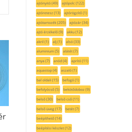
ajtónyitó
(49)
ajtópolc
(122)
ajtóretesz
(13)
ajtórögzítő
(1)
ajtótartozék
(205)
ajtózár
(34)
ajtó érzékelő
(9)
akku
(12)
akril
(1)
alj
(1)
alsó
(33)
aluminium
(5)
alátét
(7)
anya
(7)
anód
(4)
aprító
(11)
aquastop
(4)
aszaló
(1)
bal oldali
(15)
befogó
(1)
befolyócső
(5)
bekötődoboz
(9)
belső
(30)
belső cső
(11)
belső üveg
(17)
betét
(7)
ér
beépíthető
(14)
beépítési készlet
(12)