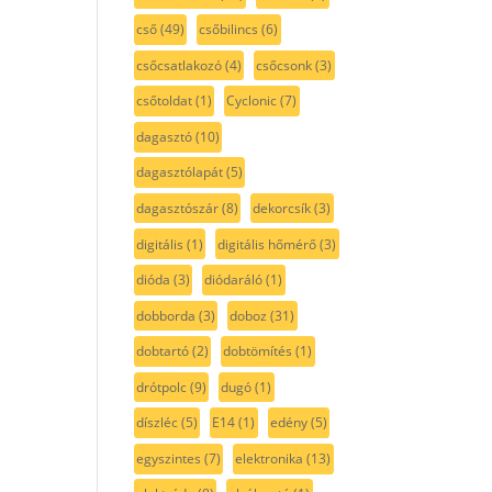
cső
(49)
csőbilincs
(6)
csőcsatlakozó
(4)
csőcsonk
(3)
csőtoldat
(1)
Cyclonic
(7)
dagasztó
(10)
dagasztólapát
(5)
dagasztószár
(8)
dekorcsík
(3)
digitális
(1)
digitális hőmérő
(3)
dióda
(3)
diódaráló
(1)
dobborda
(3)
doboz
(31)
dobtartó
(2)
dobtömítés
(1)
drótpolc
(9)
dugó
(1)
díszléc
(5)
E14
(1)
edény
(5)
egyszintes
(7)
elektronika
(13)