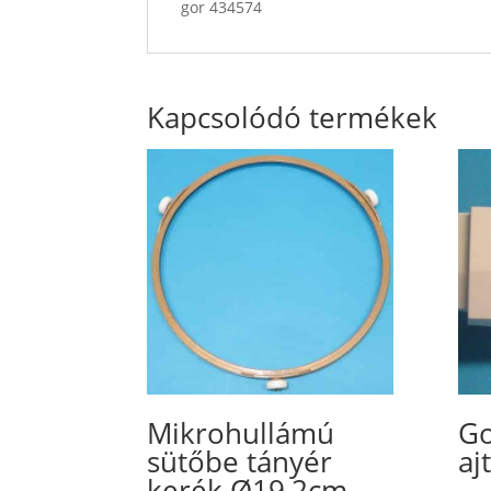
gor 434574
Kapcsolódó termékek
Mikrohullámú
Go
sütőbe tányér
aj
kerék Ø19,2cm