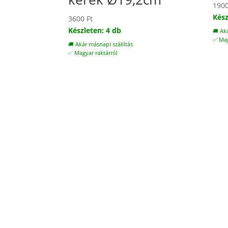
190
Kész
3600
Ft
Készleten: 4 db
🚚 Ak
✅ Mag
🚚 Akár másnapi szállítás
✅ Magyar raktárról