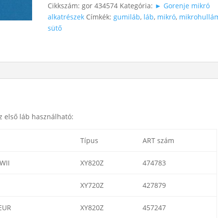
Cikkszám:
gor 434574
Kategória:
► Gorenje mikró
alkatrészek
Címkék:
gumiláb
,
láb
,
mikró
,
mikrohullá
sütő
 első láb használható:
Típus
ART szám
WII
XY820Z
474783
XY720Z
427879
EUR
XY820Z
457247