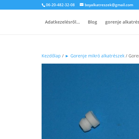
06-20-482-32-08
boyalkatreszek@gmail.com
Adatkezelésről…
Blog
gorenje alkatr
Kezdőlap
/
► Gorenje mikró alkatrészek
/ Gore