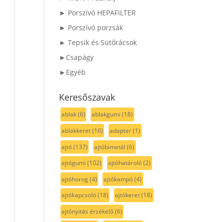
► Porszívó HEPAFILTER
► Porszívó porzsák
► Tepsik és Sütőrácsok
►Csapágy
►Egyéb
Keresőszavak
ablak
(6)
ablakgumi
(18)
ablakkeret
(16)
adapter
(1)
ajtó
(137)
ajtóbimetál
(6)
ajtógumi
(102)
ajtóhatároló
(2)
ajtóhorog
(4)
ajtókampó
(4)
ajtókapcsoló
(18)
ajtókeret
(18)
ajtónyitás érzékelő
(6)