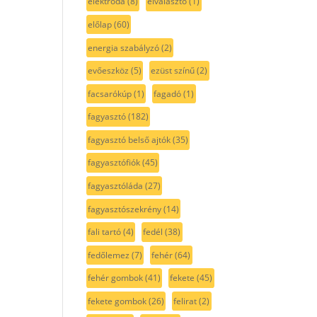
elektróda
(8)
elválasztó
(1)
előlap
(60)
energia szabályzó
(2)
evőeszköz
(5)
ezüst színű
(2)
facsarókúp
(1)
fagadó
(1)
fagyasztó
(182)
fagyasztó belső ajtók
(35)
fagyasztófiók
(45)
fagyasztóláda
(27)
fagyasztószekrény
(14)
fali tartó
(4)
fedél
(38)
fedőlemez
(7)
fehér
(64)
fehér gombok
(41)
fekete
(45)
fekete gombok
(26)
felirat
(2)