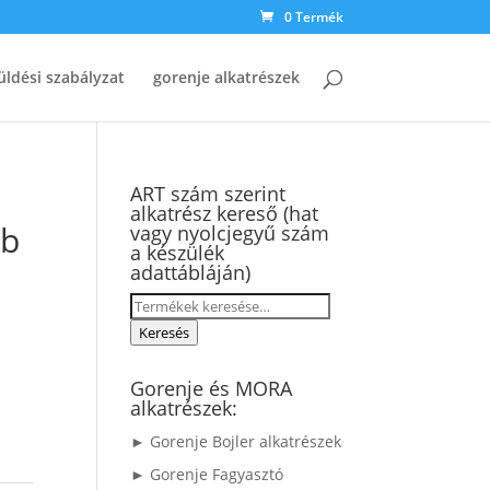
0 Termék
üldési szabályzat
gorenje alkatrészek
ART szám szerint
alkatrész kereső (hat
áb
vagy nyolcjegyű szám
a készülék
adattábláján)
Keresés
a
Keresés
következőre:
Gorenje és MORA
alkatrészek:
► Gorenje Bojler alkatrészek
► Gorenje Fagyasztó