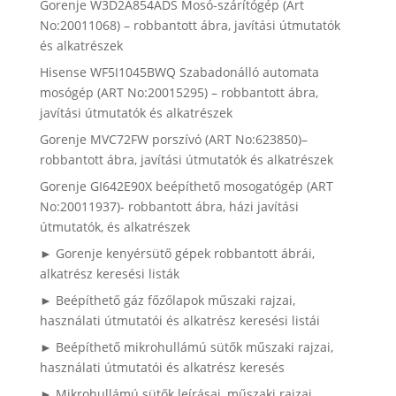
Gorenje W3D2A854ADS Mosó-szárítógép (Art
No:20011068) – robbantott ábra, javítási útmutatók
és alkatrészek
Hisense WF5I1045BWQ Szabadonálló automata
mosógép (ART No:20015295) – robbantott ábra,
javítási útmutatók és alkatrészek
Gorenje MVC72FW porszívó (ART No:623850)–
robbantott ábra, javítási útmutatók és alkatrészek
Gorenje GI642E90X beépíthető mosogatógép (ART
No:20011937)- robbantott ábra, házi javítási
útmutatók, és alkatrészek
► Gorenje kenyérsütő gépek robbantott ábrái,
alkatrész keresési listák
► Beépíthető gáz főzőlapok műszaki rajzai,
használati útmutatói és alkatrész keresési listái
► Beépíthető mikrohullámú sütők műszaki rajzai,
használati útmutatói és alkatrész keresés
► Mikrohullámú sütők leírásai, műszaki rajzai,