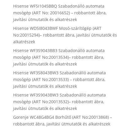
Hisense WF5I1045BBQ Szabadonálló automata
mosógép (ART No: 20016652) – robbantott ábra,
javítási útmutatók és alkatrészek
Hisense WD5I8043BWF Mosó-szárítógép (ART
No:20015294)– robbantott ábra, javítási útmutatók és
alkatrészek
Hisense WF3S9043BB3 Szabadonálló automata
mosógép (ART No:20013534)– robbantott ábra,
javítási útmutatók és alkatrészek
Hisense WF3S8043BW3 Szabadonálló automata
mosógép (ART No:20013533) – robbantott ábra,
javítási útmutatók és alkatrészek
Hisense WF3S9043BW3 Szabadonálló automata
mosógép (ART No:20013532)– robbantott ábra,
javítási útmutatók és alkatrészek
Gorenje WC48G4BG4 Borhűtő (ART No:20013868) –
robbantott ábra, javítási útmutatók és alkatrészek