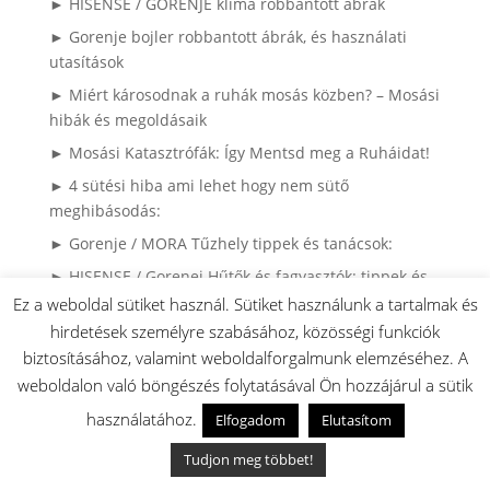
► HISENSE / GORENJE klíma robbantott ábrák
► Gorenje bojler robbantott ábrák, és használati
utasítások
► Miért károsodnak a ruhák mosás közben? – Mosási
hibák és megoldásaik
► Mosási Katasztrófák: Így Mentsd meg a Ruháidat!
► 4 sütési hiba ami lehet hogy nem sütő
meghibásodás:
► Gorenje / MORA Tűzhely tippek és tanácsok:
► HISENSE / Gorenej Hűtők és fagyasztók: tippek és
megoldások:
Ez a weboldal sütiket használ. Sütiket használunk a tartalmak és
hirdetések személyre szabásához, közösségi funkciók
► LOC gyerekzár Gorenje és MORA készülékeken:
biztosításához, valamint weboldalforgalmunk elemzéséhez. A
► Gorenje és MORA Gázkészülékek PB gázra
weboldalon való böngészés folytatásával Ön hozzájárul a sütik
átalakítása:
használatához.
Elfogadom
Elutasítom
► Kenyérsütő bordásszíjak: Hossz és szélesség infók
Tudjon meg többet!