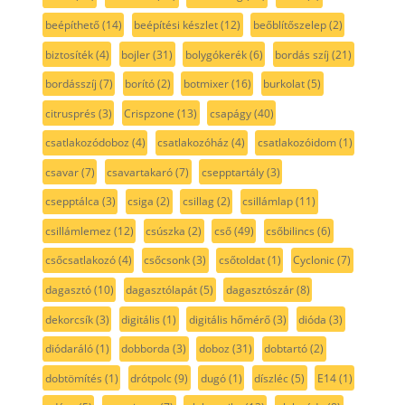
beépíthető
(14)
beépítési készlet
(12)
beőblítőszelep
(2)
biztosíték
(4)
bojler
(31)
bolygókerék
(6)
bordás szíj
(21)
bordásszíj
(7)
borító
(2)
botmixer
(16)
burkolat
(5)
citrusprés
(3)
Crispzone
(13)
csapágy
(40)
csatlakozódoboz
(4)
csatlakozóház
(4)
csatlakozóidom
(1)
csavar
(7)
csavartakaró
(7)
csepptartály
(3)
csepptálca
(3)
csiga
(2)
csillag
(2)
csillámlap
(11)
csillámlemez
(12)
csúszka
(2)
cső
(49)
csőbilincs
(6)
csőcsatlakozó
(4)
csőcsonk
(3)
csőtoldat
(1)
Cyclonic
(7)
dagasztó
(10)
dagasztólapát
(5)
dagasztószár
(8)
dekorcsík
(3)
digitális
(1)
digitális hőmérő
(3)
dióda
(3)
diódaráló
(1)
dobborda
(3)
doboz
(31)
dobtartó
(2)
dobtömítés
(1)
drótpolc
(9)
dugó
(1)
díszléc
(5)
E14
(1)