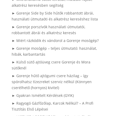
alkatrész keresésben segítség
► Gorenje Side by Side hűtők robbantott ábrái,
használati útmutaóti és alkatrész kereséshez lista
► Gorenje porszívók használati útmutatói,
robbantott ábrái és alkatrész keresés
► Miért rázkódik és vándorol a Gorenje mosógép?
► Gorenje mosógép – teljes útmutató: használat,
hibák, karbantartás
► Külső sütő ajtóüveg csere Gorenje és Mora
sütőknél
► Gorenje hűtő ajtógumi csere házilag – így
spórolhatsz tízezreket szerviz nélkül (Könnyen
cserélhető (hornyos) kivitel)
► Gyakran Ismételt Kérdések (GYIK)
► Ragyogó Gázfőzőlap, Karcok Nélkül? – A Profi
Tisztítás Első Lépései