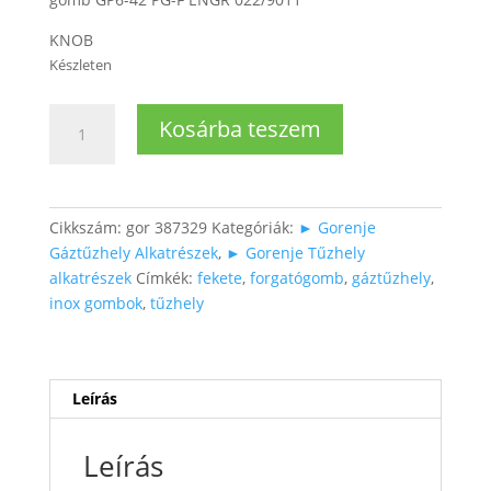
KNOB
Készleten
Gorenje
Kosárba teszem
tűzhely
forgatógomb
INOX
mennyiség
Cikkszám:
gor 387329
Kategóriák:
► Gorenje
Gáztűzhely Alkatrészek
,
► Gorenje Tűzhely
alkatrészek
Címkék:
fekete
,
forgatógomb
,
gáztűzhely
,
inox gombok
,
tűzhely
Leírás
Leírás