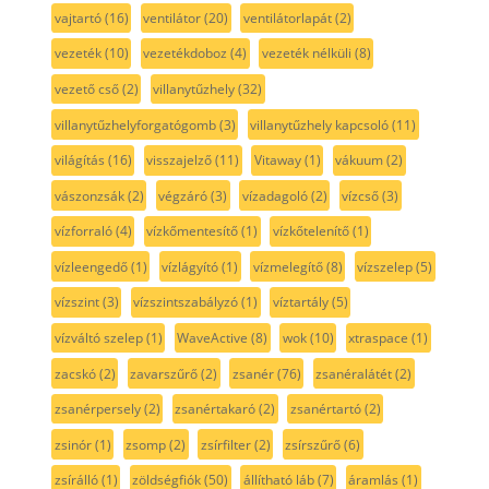
vajtartó
(16)
ventilátor
(20)
ventilátorlapát
(2)
vezeték
(10)
vezetékdoboz
(4)
vezeték nélküli
(8)
vezető cső
(2)
villanytűzhely
(32)
villanytűzhelyforgatógomb
(3)
villanytűzhely kapcsoló
(11)
világítás
(16)
visszajelző
(11)
Vitaway
(1)
vákuum
(2)
vászonzsák
(2)
végzáró
(3)
vízadagoló
(2)
vízcső
(3)
vízforraló
(4)
vízkőmentesítő
(1)
vízkőtelenítő
(1)
vízleengedő
(1)
vízlágyító
(1)
vízmelegítő
(8)
vízszelep
(5)
vízszint
(3)
vízszintszabályzó
(1)
víztartály
(5)
vízváltó szelep
(1)
WaveActive
(8)
wok
(10)
xtraspace
(1)
zacskó
(2)
zavarszűrő
(2)
zsanér
(76)
zsanéralátét
(2)
zsanérpersely
(2)
zsanértakaró
(2)
zsanértartó
(2)
zsinór
(1)
zsomp
(2)
zsírfilter
(2)
zsírszűrő
(6)
zsírálló
(1)
zöldségfiók
(50)
állítható láb
(7)
áramlás
(1)