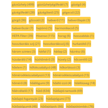
gáztűzhely
(499)
gáztűzhelyégőfedél
(7)
gázégő
(4)
gázégőfedél
(28)
gázégőtető
(25)
gégecső
(22)
görgő
(36)
gőzsütő
(2)
habverő
(11)
habverőlapát
(3)
habverőszár
(7)
hajtómű
(5)
harmonikacső
(5)
HEPA Filter
(39)
Hisense
(115)
horog
(6)
hosszabítás
(1)
hosszbordás szíj
(21)
hosszbordásszíj
(6)
hurkatöltő
(1)
három szintes
(3)
hátfal
(1)
hátlap
(2)
házrész
(6)
húsdaráló
(14)
húshőmérő
(3)
hüvely
(2)
hőcserélő
(2)
hőelem
(1)
hőfokszabályzó
(48)
hőkorlátozó
(3)
hőmérsékletszabályozó
(13)
hőmérsékletszabályzó
(15)
hőmérő
(8)
hőállógumi
(9)
hőálló izzó
(4)
hőállóüveg
(18)
hőérzékelő
(17)
hűtő
(634)
hűtőajtó-tartozék
(69)
hűtőajtó fogantyúk
(23)
hűtőajtógumi
(77)
hűtőajtógumik
(46)
hűtőajtópolc
(66)
hűtőajtótömítés
(76)