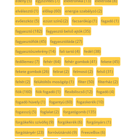
edény
(5)
egyszintes
(7)
elektronika
(13)
elektróda
(8)
elválasztó
(1)
előlap
(60)
energia szabályzó
(2)
evőeszköz
(5)
ezüst színű
(2)
facsarókúp
(1)
fagadó
(1)
fagyasztó
(182)
fagyasztó belső ajtók
(35)
fagyasztófiók
(45)
fagyasztóláda
(27)
fagyasztószekrény
(14)
fali tartó
(4)
fedél
(38)
fedőlemez
(7)
fehér
(64)
fehér gombok
(41)
fekete
(45)
fekete gombok
(26)
felirat
(2)
felmosó
(2)
felső
(31)
feltét
(2)
felültöltős mosógép
(1)
filter
(50)
filterház
(2)
fiók
(160)
fiók fogadó
(1)
flexibiliscső
(12)
fogadó
(4)
fogadó hüvely
(1)
fogantyú
(60)
fogaskerék
(10)
fogasszíj
(5)
foglalat
(2)
forgatógomb
(135)
forgókefés szívófej
(9)
forgókerék
(6)
forgónyárs
(1)
forgótányér
(23)
forróvíztároló
(9)
FreezeBox
(6)