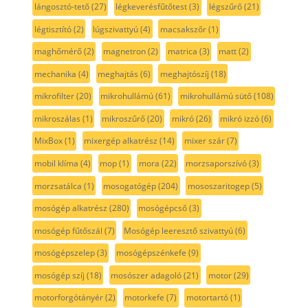
lángosztó-tető
(27)
légkeverésfűtőtest
(3)
légszűrő
(21)
légtisztító
(2)
lúgszivattyú
(4)
macsakszőr
(1)
maghőmérő
(2)
magnetron
(2)
matrica
(3)
matt
(2)
mechanika
(4)
meghajtás
(6)
meghajtószíj
(18)
mikrofilter
(20)
mikrohullámú
(61)
mikrohullámú sütő
(108)
mikroszálas
(1)
mikroszűrő
(20)
mikró
(26)
mikró izzó
(6)
MixBox
(1)
mixergép alkatrész
(14)
mixer szár
(7)
mobil klíma
(4)
mop
(1)
mora
(22)
morzsaporszívó
(3)
morzsatálca
(1)
mosogatógép
(204)
mososzaritogep
(5)
mosógép alkatrész
(280)
mosógépcső
(3)
mosógép fűtőszál
(7)
Mosógép leeresztő szivattyú
(6)
mosógépszelep
(3)
mosógépszénkefe
(9)
mosógép szíj
(18)
mosószer adagoló
(21)
motor
(29)
motorforgótányér
(2)
motorkefe
(7)
motortartó
(1)