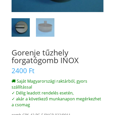
Gorenje tűzhely
forgatógomb INOX
2400
Ft
🚚 Saját Magyarországi raktárból, gyors
szállítással
✓ Délig leadott rendelés esetén,
✓ akár a következő munkanapon megérkezhet
a csomag
gomb GP6-42 PG-F ENGR 022/9011