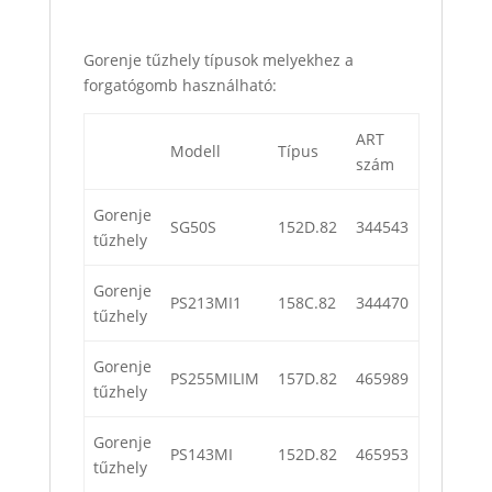
Gorenje tűzhely típusok melyekhez a
forgatógomb használható:
ART
Modell
Típus
szám
Gorenje
SG50S
152D.82
344543
tűzhely
Gorenje
PS213MI1
158C.82
344470
tűzhely
Gorenje
PS255MILIM
157D.82
465989
tűzhely
Gorenje
PS143MI
152D.82
465953
tűzhely