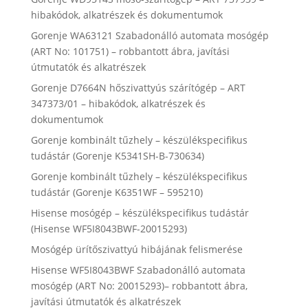
hibakódok, alkatrészek és dokumentumok
Gorenje WA63121 Szabadonálló automata mosógép
(ART No: 101751) – robbantott ábra, javítási
útmutatók és alkatrészek
Gorenje D7664N hőszivattyús szárítógép – ART
347373/01 – hibakódok, alkatrészek és
dokumentumok
Gorenje kombinált tűzhely – készülékspecifikus
tudástár (Gorenje K5341SH-B-730634)
Gorenje kombinált tűzhely – készülékspecifikus
tudástár (Gorenje K6351WF – 595210)
Hisense mosógép – készülékspecifikus tudástár
(Hisense WF5I8043BWF-20015293)
Mosógép ürítőszivattyú hibájának felismerése
Hisense WF5I8043BWF Szabadonálló automata
mosógép (ART No: 20015293)– robbantott ábra,
javítási útmutatók és alkatrészek