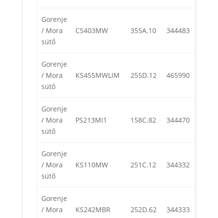
Gorenje
/ Mora
CS403MW
355A.10
344483
sütő
Gorenje
/ Mora
KS455MWLIM
255D.12
465990
sütő
Gorenje
/ Mora
PS213MI1
158C.82
344470
sütő
Gorenje
/ Mora
KS110MW
251C.12
344332
sütő
Gorenje
/ Mora
KS242MBR
252D.62
344333