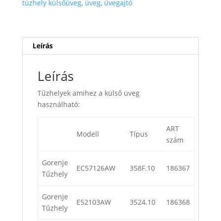
tüzhely külsőüveg
,
üveg
,
üvegajtó
Leírás
Leírás
Tűzhelyek amihez a külső üveg
használható:
ART
Modell
Típus
szám
Gorenje
EC57126AW
358F.10
186367
Tűzhely
Gorenje
E52103AW
3524.10
186368
Tűzhely