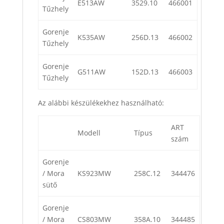
E513AW
3529.10
466001
Tűzhely
Gorenje
K535AW
256D.13
466002
Tűzhely
Gorenje
G511AW
152D.13
466003
Tűzhely
Az alábbi készülékekhez használható:
ART
Modell
Típus
szám
Gorenje
/ Mora
KS923MW
258C.12
344476
sütő
Gorenje
/ Mora
CS803MW
358A.10
344485