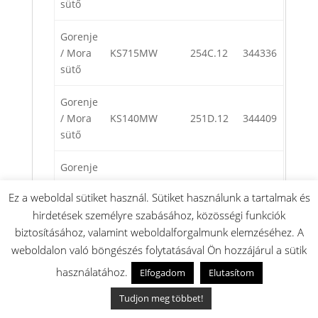
sütő
Gorenje
/ Mora
KS715MW
254C.12
344336
sütő
Gorenje
/ Mora
KS140MW
251D.12
344409
sütő
Gorenje
/ Mora
ES201MBR
3521.60
344424
Ez a weboldal sütiket használ. Sütiket használunk a tartalmak és
sütő
hirdetések személyre szabásához, közösségi funkciók
biztosításához, valamint weboldalforgalmunk elemzéséhez. A
Gorenje
/ Mora
PS255MILIM
157D.82
465989
weboldalon való böngészés folytatásával Ön hozzájárul a sütik
sütő
használatához.
Elfogadom
Elutasítom
Gorenje
Tudjon meg többet!
/ Mora
CS615MI
354B.80
466006