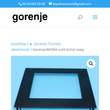
06-20-482-32-08
boyalkatreszek@gmail.com
Kezdőlap
/
► Gorenje Tűzhely
alkatrészek
/ Gorenje/MORA sütő külső üveg