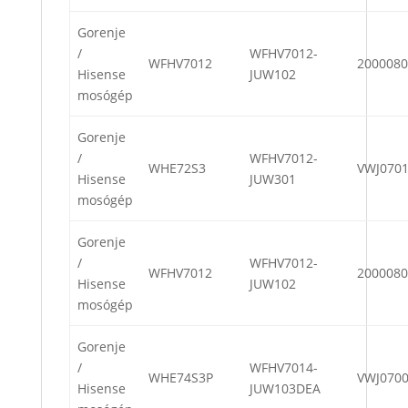
Gorenje
/
WFHV7012-
WFHV7012
2000080
Hisense
JUW102
mosógép
Gorenje
/
WFHV7012-
WHE72S3
VWJ070
Hisense
JUW301
mosógép
Gorenje
/
WFHV7012-
WFHV7012
2000080
Hisense
JUW102
mosógép
Gorenje
/
WFHV7014-
WHE74S3P
VWJ070
Hisense
JUW103DEA