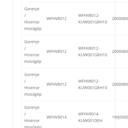
Gorenje
/
WFHV8012-
WFHV8012
2000080
Hisense
KUW001GRH10
mosógép
Gorenje
/
WFHV8012-
WFHV8012
2000080
Hisense
KUW001GRH10
mosógép
Gorenje
/
WFHV8012-
WFHV8012
2000080
Hisense
KUW001GRH10
mosógép
Gorenje
/
WFHV9014-
WFHV9014
1WJ090
Hisense
KUW001DEH
mosógép