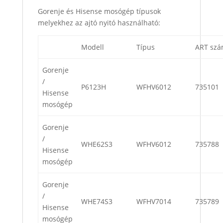
Gorenje és Hisense mosógép típusok
melyekhez az ajtó nyitó használható:
Modell
Típus
ART sz
Gorenje
/
P6123H
WFHV6012
735101
Hisense
mosógép
Gorenje
/
WHE62S3
WFHV6012
735788
Hisense
mosógép
Gorenje
/
WHE74S3
WFHV7014
735789
Hisense
mosógép