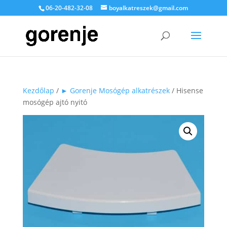
06-20-482-32-08
boyalkatreszek@gmail.com
Kezdőlap
/
► Gorenje Mosógép alkatrészek
/ Hisense
mosógép ajtó nyitó