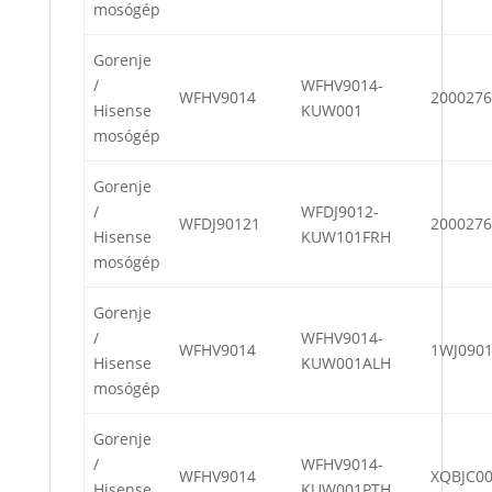
mosógép
Gorenje
/
WFHV9014-
WFHV9014
2000276
Hisense
KUW001
mosógép
Gorenje
/
WFDJ9012-
WFDJ90121
2000276
Hisense
KUW101FRH
mosógép
Gorenje
/
WFHV9014-
WFHV9014
1WJ090
Hisense
KUW001ALH
mosógép
Gorenje
/
WFHV9014-
WFHV9014
XQBJC0
Hisense
KUW001PTH