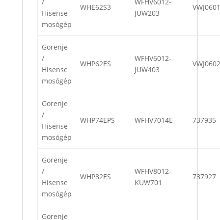
/
WFHV6012-
WHE62S3
VWJ060
Hisense
JUW203
mosógép
Gorenje
/
WFHV6012-
WHP62ES
VWJ060
Hisense
JUW403
mosógép
Gorenje
/
WHP74EPS
WFHV7014E
737935
Hisense
mosógép
Gorenje
/
WFHV8012-
WHP82ES
737927
Hisense
KUW701
mosógép
Gorenje