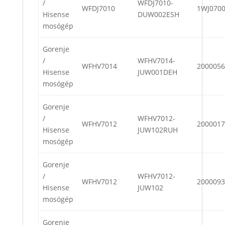
/
WFDJ7010-
WFDJ7010
1WJ070
Hisense
DUW002ESH
mosógép
Gorenje
/
WFHV7014-
WFHV7014
2000056
Hisense
JUW001DEH
mosógép
Gorenje
/
WFHV7012-
WFHV7012
2000017
Hisense
JUW102RUH
mosógép
Gorenje
/
WFHV7012-
WFHV7012
2000093
Hisense
JUW102
mosógép
Gorenje