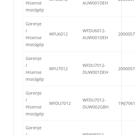
Hisense
AUW001DEH
mosógép
Gorenje
/
WFDU6012-
WFU6012
2000057
Hisense
AUW001DEH
mosógép
Gorenje
/
WFDU7012-
WFU7012
2000057
Hisense
DUW001DEH
mosógép
Gorenje
/
WFDU7012-
WFDU7012
1WJ706
Hisense
DUW002GBH
mosógép
Gorenje
/
WFHV6012-