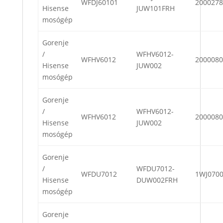
WFDJ60101
2000278
Hisense
JUW101FRH
mosógép
Gorenje
/
WFHV6012-
WFHV6012
2000080
Hisense
JUW002
mosógép
Gorenje
/
WFHV6012-
WFHV6012
2000080
Hisense
JUW002
mosógép
Gorenje
/
WFDU7012-
WFDU7012
1WJ070
Hisense
DUW002FRH
mosógép
Gorenje