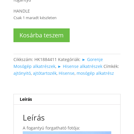
HANDLE
Csak 1 maradt készleten
Hisense
Kosárba teszem
mosógép
ajtó
nyitó
mennyiség
Cikkszám:
HK1884411
Kategóriák:
► Gorenje
Mosógép alkatrészek
,
► Hisense alkatrészek
Címkék:
ajtónyitó
,
ajtótartozék
,
Hisense
,
mosógép alkatrész
Leírás
Leírás
A fogantyú forgatható fotója: