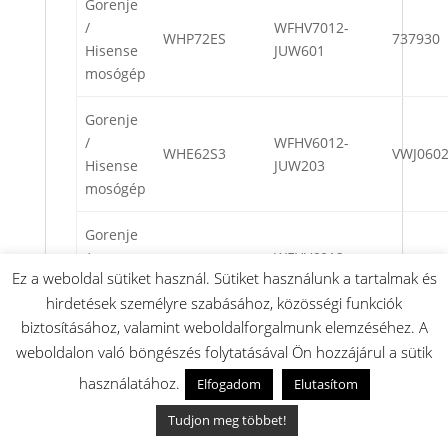
Gorenje
/
WFHV7012-
WHP72ES
737930
Hisense
JUW601
mosógép
Gorenje
/
WFHV6012-
WHE62S3
VWJ060
Hisense
JUW203
mosógép
Gorenje
/
WFHV6012-
WHE62S3
VWJ060
Ez a weboldal sütiket használ. Sütiket használunk a tartalmak és
Hisense
JUW203
hirdetések személyre szabásához, közösségi funkciók
mosógép
biztosításához, valamint weboldalforgalmunk elemzéséhez. A
Gorenje
weboldalon való böngészés folytatásával Ön hozzájárul a sütik
/
WFHV7012-
használatához.
WHE72S3
VWJ070
Elfogadom
Elutasítom
Hisense
JUW301
mosógép
Tudjon meg többet!