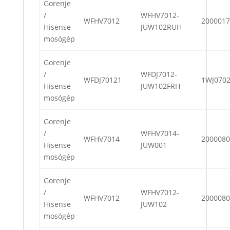
Gorenje
/
WFHV7012-
WFHV7012
2000017
Hisense
JUW102RUH
mosógép
Gorenje
/
WFDJ7012-
WFDJ70121
1WJ070
Hisense
JUW102FRH
mosógép
Gorenje
/
WFHV7014-
WFHV7014
2000080
Hisense
JUW001
mosógép
Gorenje
/
WFHV7012-
WFHV7012
2000080
Hisense
JUW102
mosógép