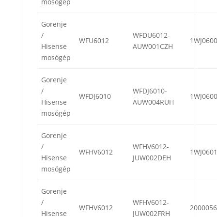
mosógép
Gorenje
/
WFDU6012-
WFU6012
1WJ060
Hisense
AUW001CZH
mosógép
Gorenje
/
WFDJ6010-
WFDJ6010
1WJ060
Hisense
AUW004RUH
mosógép
Gorenje
/
WFHV6012-
WFHV6012
1WJ060
Hisense
JUW002DEH
mosógép
Gorenje
/
WFHV6012-
WFHV6012
2000056
Hisense
JUW002FRH