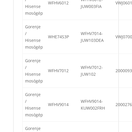
WFHV6012
VWJ060
Hisense
JUW003FIA
mosógép
Gorenje
/
WFHV7014-
WHE74S3P
VWJ070
Hisense
JUW103DEA
mosógép
Gorenje
/
WFHV7012-
WFHV7012
2000093
Hisense
JUW102
mosógép
Gorenje
/
WFHV9014-
WFHV9014
2000276
Hisense
KUW002FRH
mosógép
Gorenje