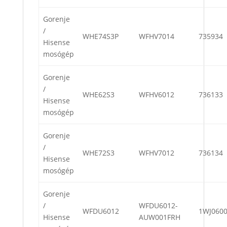
Gorenje
/
WHE74S3P
WFHV7014
735934
Hisense
mosógép
Gorenje
/
WHE62S3
WFHV6012
736133
Hisense
mosógép
Gorenje
/
WHE72S3
WFHV7012
736134
Hisense
mosógép
Gorenje
/
WFDU6012-
WFDU6012
1WJ060
Hisense
AUW001FRH