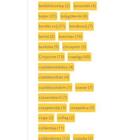
beőblítőszelep
(2)
biztosíték
(4)
bojler
(31)
bolygókerék
(6)
bordás szíj
(21)
bordásszíj
(7)
borító
(2)
botmixer
(16)
burkolat
(5)
citrusprés
(3)
Crispzone
(13)
csapágy
(40)
csatlakozódoboz
(4)
csatlakozóház
(4)
csatlakozóidom
(1)
csavar
(7)
csavartakaró
(7)
csepptartály
(3)
csepptálca
(3)
csiga
(2)
csillag
(2)
csillámlap
(11)
csillámlemez
(12)
csúszka
(2)