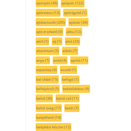
ajtónyitó
(49)
ajtópolc
(122)
ajtóretesz
(13)
ajtórögzítő
(1)
ajtótartozék
(205)
ajtózár
(34)
ajtó érzékelő
(9)
akku
(12)
akril
(1)
alj
(1)
alsó
(33)
aluminium
(5)
alátét
(7)
anya
(7)
anód
(4)
aprító
(11)
aquastop
(4)
aszaló
(1)
bal oldali
(15)
befogó
(1)
befolyócső
(5)
bekötődoboz
(9)
belső
(30)
belső cső
(11)
belső üveg
(17)
betét
(7)
beépíthető
(14)
beépítési készlet
(12)