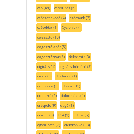
cső
(49)
csőbilincs
(6)
csőcsatlakozó
(4)
csőcsonk
(3)
csőtoldat
(1)
Cyclonic
(7)
dagasztó
(10)
dagasztólapát
(5)
dagasztószár
(8)
dekorcsík
(3)
digitális
(1)
digitális hőmérő
(3)
dióda
(3)
diódaráló
(1)
dobborda
(3)
doboz
(31)
dobtartó
(2)
dobtömítés
(1)
drótpolc
(9)
dugó
(1)
díszléc
(5)
E14
(1)
edény
(5)
egyszintes
(7)
elektronika
(13)