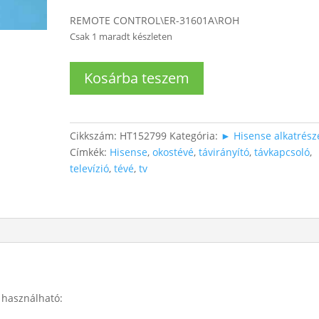
REMOTE CONTROL\ER-31601A\ROH
Csak 1 maradt készleten
Hisense
Kosárba teszem
TV
távirányító
ER-
31601A
Cikkszám:
HT152799
Kategória:
► Hisense alkatrész
mennyiség
Címkék:
Hisense
,
okostévé
,
távirányító
,
távkapcsoló
,
televízió
,
tévé
,
tv
ó használható: