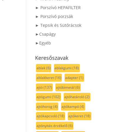
► Porszívó HEPAFILTER
► Porszívó porzsák
► Tepsik és Sütőrácsok
►Csapágy
►Egyéb
Keresőszavak
ablak
(6)
ablakgumi
(18)
ablakkeret
(16)
adapter
(1)
ajtó
(137)
ajtóbimetál
(6)
ajtógumi
(102)
ajtóhatároló
(2)
ajtóhorog
(4)
ajtókampó
(4)
ajtókapcsoló
(18)
ajtókeret
(18)
ajtónyitás érzékelő
(6)