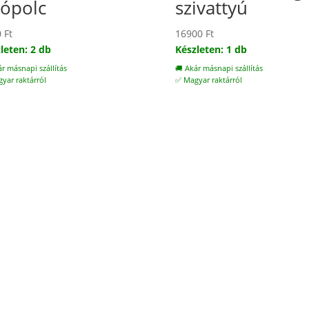
tópolc
szivattyú
0
Ft
16900
Ft
leten: 2 db
Készleten: 1 db
ár másnapi szállítás
🚚 Akár másnapi szállítás
yar raktárról
✅ Magyar raktárról