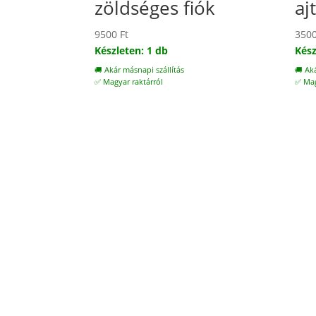
zöldséges fiók
aj
9500
Ft
350
Készleten: 1 db
Kész
🚚 Akár másnapi szállítás
🚚 Ak
✅ Magyar raktárról
✅ Mag