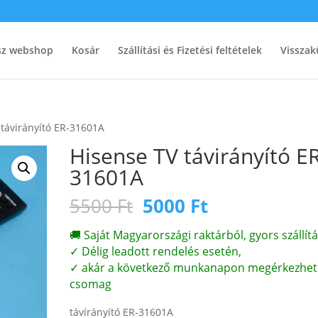
ész webshop
Kosár
Szállítási és Fizetési feltételek
Visszak
 távirányító ER-31601A
Hisense TV távirányító E
31601A
Original
Current
5500
Ft
5000
Ft
price
price
was:
is:
🚚 Saját Magyarországi raktárból, gyors szállítá
5500 Ft.
5000 Ft.
✓ Délig leadott rendelés esetén,
✓ akár a következő munkanapon megérkezhet
csomag
távírányító ER-31601A