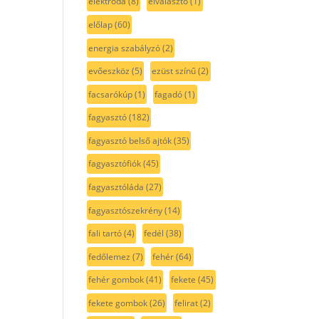
elektróda
(8)
elválasztó
(1)
előlap
(60)
energia szabályzó
(2)
evőeszköz
(5)
ezüst színű
(2)
facsarókúp
(1)
fagadó
(1)
fagyasztó
(182)
fagyasztó belső ajtók
(35)
fagyasztófiók
(45)
fagyasztóláda
(27)
fagyasztószekrény
(14)
fali tartó
(4)
fedél
(38)
fedőlemez
(7)
fehér
(64)
fehér gombok
(41)
fekete
(45)
fekete gombok
(26)
felirat
(2)