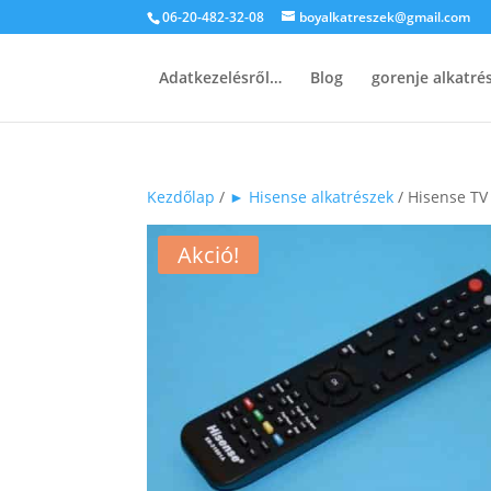
06-20-482-32-08
boyalkatreszek@gmail.com
Adatkezelésről…
Blog
gorenje alkatr
Kezdőlap
/
► Hisense alkatrészek
/ Hisense TV
Akció!