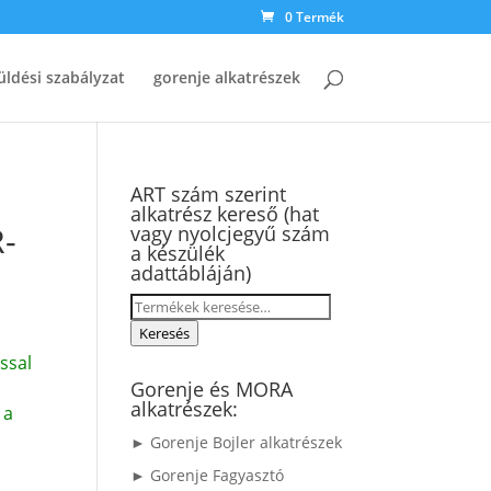
0 Termék
üldési szabályzat
gorenje alkatrészek
ART szám szerint
alkatrész kereső (hat
R-
vagy nyolcjegyű szám
a készülék
adattábláján)
Keresés
a
Keresés
következőre:
ssal
Gorenje és MORA
alkatrészek:
 a
► Gorenje Bojler alkatrészek
► Gorenje Fagyasztó