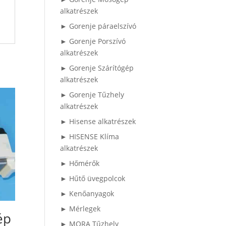
alkatrészek
► Gorenje páraelszívó
► Gorenje Porszívó
alkatrészek
► Gorenje Szárítógép
alkatrészek
► Gorenje Tűzhely
alkatrészek
► Hisense alkatrészek
► HISENSE Klíma
alkatrészek
► Hőmérők
► Hűtő üvegpolcok
► Kenőanyagok
► Mérlegek
ép
► MORA Tűzhely