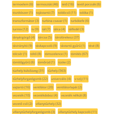
termoelem
(6)
termosztát
(46)
tető
(16)
textil porzsák
(6)
tisztítószer
(1)
tojástartó
(7)
toldócső
(11)
tolóka
(1)
transzformátor
(3)
turbina csavar
(1)
turbókefe
(6)
turmix
(12)
tv
(9)
tál
(7)
tálca
(4)
tálfedél
(3)
tányérgörgő
(4)
tárcsa
(5)
tárolórekesz
(37)
távirányító
(9)
távkapcsoló
(9)
távtartó gyűrű
(1)
tévé
(8)
tölcsér
(1)
töltő
(8)
tömszelence
(1)
tömítés
(67)
tömítőgyűrű
(6)
tömőrúd
(1)
tüske
(2)
tüzhely külsőüveg
(31)
tűzhely
(563)
tűzhelyforgatógomb
(22)
univerzális
(4)
v-szíj
(11)
vajtartó
(16)
ventilátor
(20)
ventilátorlapát
(2)
vezeték
(10)
vezetékdoboz
(4)
vezeték nélküli
(8)
vezető cső
(2)
villanytűzhely
(32)
villanytűzhelyforgatógomb
(3)
villanytűzhely kapcsoló
(11)