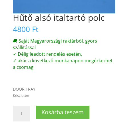
Hűtő alsó italtartó polc
4800
Ft
🚚 Saját Magyarországi raktárból, gyors
szállítással
✓ Délig leadott rendelés esetén,
✓ akár a következő munkanapon megérkezhet
a csomag
DOOR TRAY
Készleten
Hűtő
Kosárba teszem
alsó
italtartó