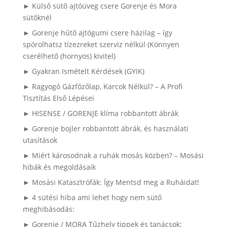
► Külső sütő ajtóüveg csere Gorenje és Mora
sütőknél
► Gorenje hűtő ajtógumi csere házilag – így
spórolhatsz tízezreket szerviz nélkül (Könnyen
cserélhető (hornyos) kivitel)
► Gyakran Ismételt Kérdések (GYIK)
► Ragyogó Gázfőzőlap, Karcok Nélkül? – A Profi
Tisztítás Első Lépései
► HISENSE / GORENJE klíma robbantott ábrák
► Gorenje bojler robbantott ábrák, és használati
utasítások
► Miért károsodnak a ruhák mosás közben? – Mosási
hibák és megoldásaik
► Mosási Katasztrófák: Így Mentsd meg a Ruháidat!
► 4 sütési hiba ami lehet hogy nem sütő
meghibásodás:
► Gorenje / MORA Tűzhely tippek és tanácsok: