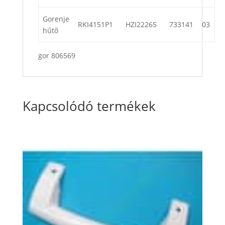
Gorenje
RKI4151P1
HZI22265
733141
03
hűtő
gor 806569
Kapcsolódó termékek