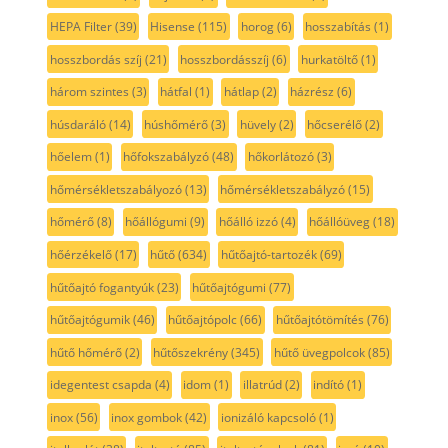
HEPA Filter
(39)
Hisense
(115)
horog
(6)
hosszabítás
(1)
hosszbordás szíj
(21)
hosszbordásszíj
(6)
hurkatöltő
(1)
három szintes
(3)
hátfal
(1)
hátlap
(2)
házrész
(6)
húsdaráló
(14)
húshőmérő
(3)
hüvely
(2)
hőcserélő
(2)
hőelem
(1)
hőfokszabályzó
(48)
hőkorlátozó
(3)
hőmérsékletszabályozó
(13)
hőmérsékletszabályzó
(15)
hőmérő
(8)
hőállógumi
(9)
hőálló izzó
(4)
hőállóüveg
(18)
hőérzékelő
(17)
hűtő
(634)
hűtőajtó-tartozék
(69)
hűtőajtó fogantyúk
(23)
hűtőajtógumi
(77)
hűtőajtógumik
(46)
hűtőajtópolc
(66)
hűtőajtótömítés
(76)
hűtő hőmérő
(2)
hűtőszekrény
(345)
hűtő üvegpolcok
(85)
idegentest csapda
(4)
idom
(1)
illatrúd
(2)
indító
(1)
inox
(56)
inox gombok
(42)
ionizáló kapcsoló
(1)