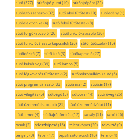
sütő
(377)
sütőajtó gumi
(10)
sütőajtópánt
(22)
sütőajtó zsanérok
(32)
sütő alsó fűtőtest
(10)
sütőedény
(1)
sütőelektronika
(4)
sütő felső fűtőtestek
(8)
sütő forgókapcsoló
(26)
sütőfunkciókapcsoló
(30)
sütő funkcióválasztó kapcsolók
(26)
sütő fűtőszálak
(15)
sütőidőzítő
(7)
sütő izzó
(3)
sütőkapcsoló
(27)
sütő külsőüveg
(39)
sütő lámpa
(5)
sütő légkeverés fűtőtestek
(2)
sütőmikrohullámú sütő
(6)
sütő programválasztó
(32)
sütőrács
(2)
sütősín
(17)
sütő világítás
(5)
sütőégő
(5)
sütőóra
(14)
sütő üveg
(26)
sütő üzemmódkapcsoló
(25)
sütő üzemmódváltó
(11)
sűtő-timer
(4)
sűtőajtó tömítés
(17)
tartály
(51)
tartó
(26)
tasak
(2)
teleszkópcső
(16)
teleszkópos
(20)
televízió
(9)
tengely
(3)
tepsi
(17)
tepsik sütőrácsok
(16)
termo
(4)