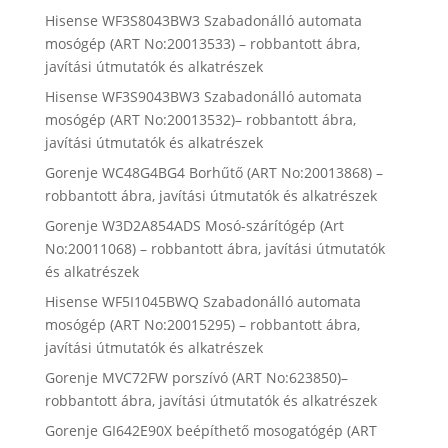
Hisense WF3S8043BW3 Szabadonálló automata
mosógép (ART No:20013533) – robbantott ábra,
javítási útmutatók és alkatrészek
Hisense WF3S9043BW3 Szabadonálló automata
mosógép (ART No:20013532)– robbantott ábra,
javítási útmutatók és alkatrészek
Gorenje WC48G4BG4 Borhűtő (ART No:20013868) –
robbantott ábra, javítási útmutatók és alkatrészek
Gorenje W3D2A854ADS Mosó-szárítógép (Art
No:20011068) – robbantott ábra, javítási útmutatók
és alkatrészek
Hisense WF5I1045BWQ Szabadonálló automata
mosógép (ART No:20015295) – robbantott ábra,
javítási útmutatók és alkatrészek
Gorenje MVC72FW porszívó (ART No:623850)–
robbantott ábra, javítási útmutatók és alkatrészek
Gorenje GI642E90X beépíthető mosogatógép (ART