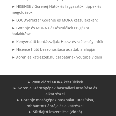
► HISENSE / Gorenej Hűtők és fagyasztók: tippek és
megoldások:
► LOC gyerekzár Gorenje és MORA készülékeken:
► Gorenje és MORA Gázkészülékek PB gázra
átalakítása:
► Kenyérsütő bordásszíjak: Hossz és szélesség infók
► Hisense hűtő beazonosítása adattábla alapján
► gorenjealkatreszek.hu csapatának youtube videói
► 2008 előtti MORA készülékek
► Gorenje Szárítógépek használati utasítása és
alkatrészei
► Gorenje mosógépek használati utasítása,
robbantott ábrája és alkatrészei
► Sütőajtó leszerelése (Videó)