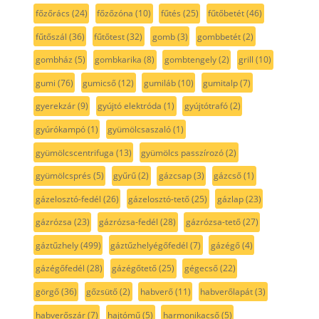
főzőrács
(24)
főzőzóna
(10)
fűtés
(25)
fűtőbetét
(46)
fűtőszál
(36)
fűtőtest
(32)
gomb
(3)
gombbetét
(2)
gombház
(5)
gombkarika
(8)
gombtengely
(2)
grill
(10)
gumi
(76)
gumicső
(12)
gumiláb
(10)
gumitalp
(7)
gyerekzár
(9)
gyújtó elektróda
(1)
gyújtótrafó
(2)
gyúrókampó
(1)
gyümölcsaszaló
(1)
gyümölcscentrifuga
(13)
gyümölcs passzírozó
(2)
gyümölcsprés
(5)
gyűrű
(2)
gázcsap
(3)
gázcső
(1)
gázelosztó-fedél
(26)
gázelosztó-tető
(25)
gázlap
(23)
gázrózsa
(23)
gázrózsa-fedél
(28)
gázrózsa-tető
(27)
gáztűzhely
(499)
gáztűzhelyégőfedél
(7)
gázégő
(4)
gázégőfedél
(28)
gázégőtető
(25)
gégecső
(22)
görgő
(36)
gőzsütő
(2)
habverő
(11)
habverőlapát
(3)
habverőszár
(7)
hajtómű
(5)
harmonikacső
(5)