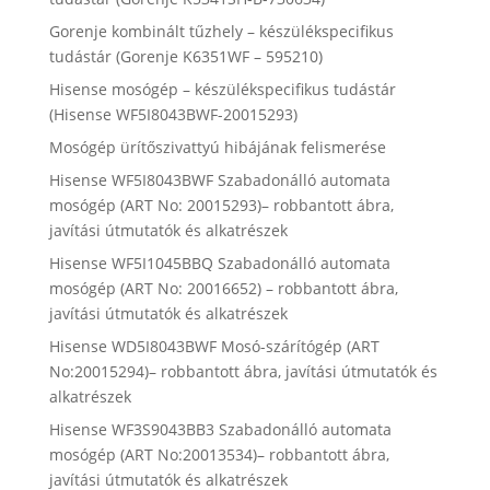
Gorenje kombinált tűzhely – készülékspecifikus
tudástár (Gorenje K6351WF – 595210)
Hisense mosógép – készülékspecifikus tudástár
(Hisense WF5I8043BWF-20015293)
Mosógép ürítőszivattyú hibájának felismerése
Hisense WF5I8043BWF Szabadonálló automata
mosógép (ART No: 20015293)– robbantott ábra,
javítási útmutatók és alkatrészek
Hisense WF5I1045BBQ Szabadonálló automata
mosógép (ART No: 20016652) – robbantott ábra,
javítási útmutatók és alkatrészek
Hisense WD5I8043BWF Mosó-szárítógép (ART
No:20015294)– robbantott ábra, javítási útmutatók és
alkatrészek
Hisense WF3S9043BB3 Szabadonálló automata
mosógép (ART No:20013534)– robbantott ábra,
javítási útmutatók és alkatrészek