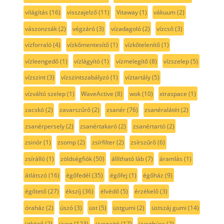
világítás
(16)
visszajelző
(11)
Vitaway
(1)
vákuum
(2)
vászonzsák
(2)
végzáró
(3)
vízadagoló
(2)
vízcső
(3)
vízforraló
(4)
vízkőmentesítő
(1)
vízkőtelenítő
(1)
vízleengedő
(1)
vízlágyító
(1)
vízmelegítő
(8)
vízszelep
(5)
vízszint
(3)
vízszintszabályzó
(1)
víztartály
(5)
vízváltó szelep
(1)
WaveActive
(8)
wok
(10)
xtraspace
(1)
zacskó
(2)
zavarszűrő
(2)
zsanér
(76)
zsanéralátét
(2)
zsanérpersely
(2)
zsanértakaró
(2)
zsanértartó
(2)
zsinór
(1)
zsomp
(2)
zsírfilter
(2)
zsírszűrő
(6)
zsírálló
(1)
zöldségfiók
(50)
állítható láb
(7)
áramlás
(1)
átlátszó
(16)
égőfedél
(35)
égőfej
(1)
égőház
(9)
égőtető
(27)
ékszíj
(36)
élvédő
(5)
érzékelő
(3)
óraház
(2)
úszó
(3)
üst
(5)
üstgumi
(2)
üstszáj gumi
(14)
ütköző
(2)
üveg
(123)
üvegajtó
(17)
üvegbúra
(2)