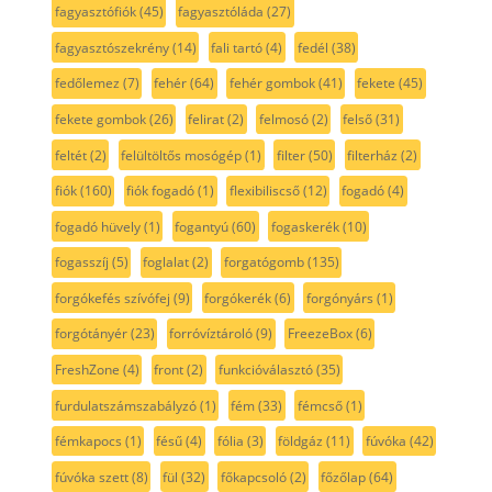
fagyasztófiók
(45)
fagyasztóláda
(27)
fagyasztószekrény
(14)
fali tartó
(4)
fedél
(38)
fedőlemez
(7)
fehér
(64)
fehér gombok
(41)
fekete
(45)
fekete gombok
(26)
felirat
(2)
felmosó
(2)
felső
(31)
feltét
(2)
felültöltős mosógép
(1)
filter
(50)
filterház
(2)
fiók
(160)
fiók fogadó
(1)
flexibiliscső
(12)
fogadó
(4)
fogadó hüvely
(1)
fogantyú
(60)
fogaskerék
(10)
fogasszíj
(5)
foglalat
(2)
forgatógomb
(135)
forgókefés szívófej
(9)
forgókerék
(6)
forgónyárs
(1)
forgótányér
(23)
forróvíztároló
(9)
FreezeBox
(6)
FreshZone
(4)
front
(2)
funkcióválasztó
(35)
furdulatszámszabályzó
(1)
fém
(33)
fémcső
(1)
fémkapocs
(1)
fésű
(4)
fólia
(3)
földgáz
(11)
fúvóka
(42)
fúvóka szett
(8)
fül
(32)
főkapcsoló
(2)
főzőlap
(64)