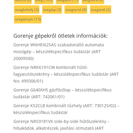
üvegkehely
(3)
üveglap
(3)
üvegtartó
(6)
üvegtető
(2)
üvegtányér
(13)
Gorenje gépekről ötletek információk:
Gorenje WNHEI62SAS szabadonálló automata
mosógép – készülékspecifikus tudástár (ART
20009500)
Gorenje NRK6191CW kombinált hűtő-
fagyasztószekrény – készülékspecifikus tudástár (ART
No: 499306/01)
Gorenje G640XHS gázfőzőlap – készülékspecifikus
tudástár (ART: 742061/01)
Gorenje K52CLB kombinált tűzhely (ART: 730125/02) –
készülékspecifikus tudástár
Gorenje NRS9181VX side-by-side hűtőszekrény –
hibakódok, alkatrészek, javítási útmutató (ART