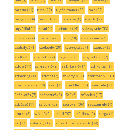
relé
(5)
retesz
(1)
retro
(2)
robotgép
(37)
rosetta
(2)
rozetta
(11)
rugó
(20)
rugós-zsanér
(33)
rács
(27)
rácsgumi
(4)
rácstartó
(3)
résszívó
(8)
rögzítő
(27)
rögzítőfül
(1)
rövid
(1)
rúdmixer
(14)
side by side
(53)
smoothie
(2)
SpaceBox
(5)
stift
(10)
sutő hőmérő
(4)
szabályzó
(1)
szeletelő
(20)
szennytálca
(1)
szenzor
(5)
szett
(29)
szigetelés
(2)
szigetelő
(3)
szigetelőcsík
(2)
szikra
(11)
szikratrafó
(2)
szikráztató
(14)
szilikonzsír
(1)
szimering
(11)
szivacs
(3)
szivattyú
(17)
szárítógép
(101)
szárítógép szíj
(14)
szén
(7)
szénfilter
(18)
szénkefe
(12)
Szénkefék
(7)
szénszűrő
(3)
Szíj
(6)
színtelen
(17)
szívócső
(11)
szívófej
(39)
szórókar
(36)
szöszemelő
(1)
szürke
(8)
szűkítő
(2)
szűrő
(97)
szűrőház
(5)
sárga
(1)
sín
(27)
sótartály
(12)
sütési funkcióválasztó
(34)