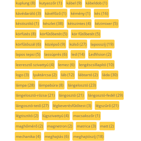
kuplung
(8)
kutyaszőr
(1)
kábel
(9)
kábeldob
(1)
kávédaráló
(3)
kávéfőző
(1)
kémény
(1)
kés
(16)
késtisztító
(1)
készlet
(38)
kétszintes
(4)
kézimixer
(5)
körfütés
(8)
körfűtőbetét
(5)
kör fűtőbetét
(5)
körfűtőszál
(6)
középső
(9)
külső
(27)
laposszíj
(19)
lapos tepsi
(5)
lassúprés
(6)
led
(14)
LedVision
(2)
leeresztő szivattyú
(4)
lemez
(6)
lengéscsillapító
(10)
logo
(3)
lyuktárcsa
(2)
láb
(12)
lábtartó
(2)
láda
(30)
lámpa
(28)
lámpabúra
(8)
lángelosztó
(23)
lángelosztó-rózsa
(21)
lángosztó
(21)
lángosztó-fedél
(29)
lángosztó-tető
(27)
légkeverésfűtőtest
(3)
légszűrő
(21)
légtisztító
(2)
lúgszivattyú
(4)
macsakszőr
(1)
maghőmérő
(2)
magnetron
(2)
matrica
(3)
matt
(2)
mechanika
(4)
meghajtás
(6)
meghajtószíj
(18)