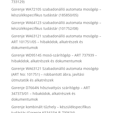
733129)
Gorenje WA72105 szabadonálló automata mosógép –
készülékspecifikus tudástár (185850/05)
Gorenje WA64123 szabadonálló automata mosógép –
készülékspecifikus tudástár (101752/08)
Gorenje WA63121 szabadonálló automata mosógép –
ART 101751/05 – hibakódok, alkatrészek és
dokumentumok
Gorenje WD9514S mosó-szárítógép – ART 737939 –
hibakódok, alkatrészek és dokumentumok
Gorenje WA63121 Szabadonálló automata mosógép
(ART No: 101751) – robbantott ábra, javítási
útmutatók és alkatrészek
Gorenje D7664N hőszivattyús szárítógép – ART
347373/01 – hibakódok, alkatrészek és
dokumentumok
Gorenje kombinált tűzhely – készülékspecifikus
tudástár (Gorenje K5341SH-B-730634)