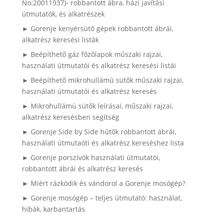
No:20011937)- robbantott ábra, házi javítási
útmutatók, és alkatrészek
► Gorenje kenyérsütő gépek robbantott ábrái,
alkatrész keresési listák
► Beépíthető gáz főzőlapok műszaki rajzai,
használati útmutatói és alkatrész keresési listái
► Beépíthető mikrohullámú sütők műszaki rajzai,
használati útmutatói és alkatrész keresés
► Mikrohullámú sütők leírásai, műszaki rajzai,
alkatrész keresésben segítség
► Gorenje Side by Side hűtők robbantott ábrái,
használati útmutaóti és alkatrész kereséshez lista
► Gorenje porszívók használati útmutatói,
robbantott ábrái és alkatrész keresés
► Miért rázkódik és vándorol a Gorenje mosógép?
► Gorenje mosógép – teljes útmutató: használat,
hibák, karbantartás