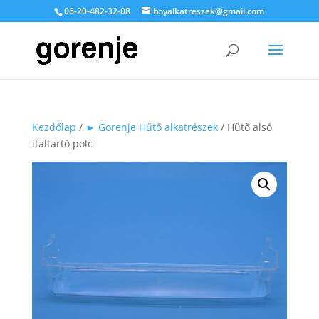
06-20-482-32-08
boyalkatreszek@gmail.com
Kezdőlap
/
► Gorenje Hűtő alkatrészek
/ Hűtő alsó
italtartó polc