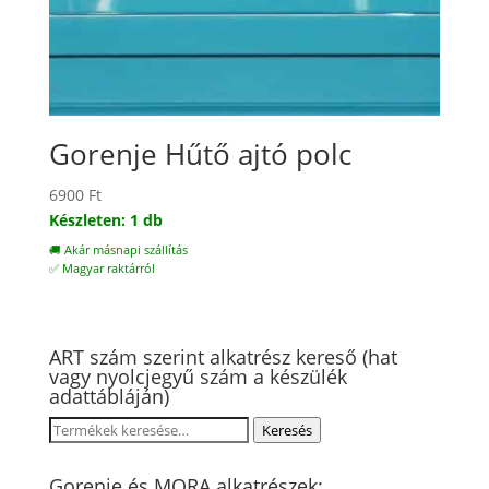
Gorenje Hűtő ajtó polc
6900
Ft
Készleten: 1 db
🚚 Akár másnapi szállítás
✅ Magyar raktárról
ART szám szerint alkatrész kereső (hat
vagy nyolcjegyű szám a készülék
adattábláján)
Keresés
Keresés
a
következőre:
Gorenje és MORA alkatrészek: