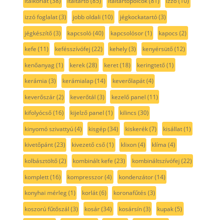
italkorlát
(38)
italtartó
(85)
italtartópolcok
(81)
izzó
(10)
izzó foglalat
(3)
jobb oldali
(10)
jégkockatartó
(3)
jégkészítő
(3)
kapcsoló
(40)
kapcsolósor
(1)
kapocs
(2)
kefe
(11)
kefésszívófej
(22)
kehely
(3)
kenyérsütő
(12)
kenőanyag
(1)
kerek
(28)
keret
(18)
keringtető
(1)
kerámia
(3)
kerámialap
(14)
keverőlapát
(4)
keverőszár
(2)
keverőtál
(3)
kezelő panel
(11)
kifolyócső
(16)
kijelző panel
(1)
kilincs
(30)
kinyomó szivattyú
(4)
kisgép
(34)
kiskerék
(7)
kisállat
(1)
kivetőpánt
(23)
kivezető cső
(1)
klixon
(4)
klíma
(4)
kolbásztöltő
(2)
kombinált kefe
(23)
kombináltszívófej
(22)
komplett
(16)
kompresszor
(4)
kondenzátor
(14)
konyhai mérleg
(1)
korlát
(6)
koronafűtés
(3)
koszorú fűtőszál
(3)
kosár
(34)
kosársín
(3)
kupak
(5)