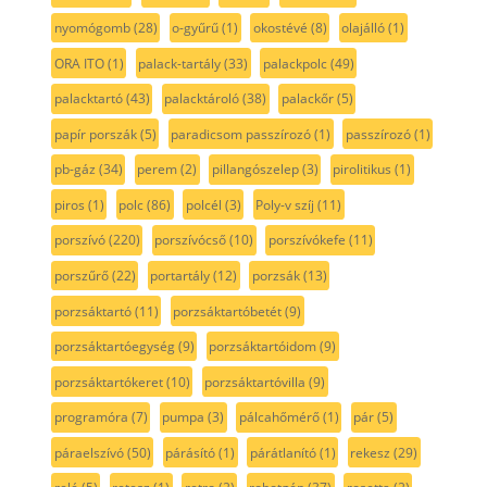
nyomógomb
(28)
o-gyűrű
(1)
okostévé
(8)
olajálló
(1)
ORA ITO
(1)
palack-tartály
(33)
palackpolc
(49)
palacktartó
(43)
palacktároló
(38)
palackőr
(5)
papír porszák
(5)
paradicsom passzírozó
(1)
passzírozó
(1)
pb-gáz
(34)
perem
(2)
pillangószelep
(3)
pirolitikus
(1)
piros
(1)
polc
(86)
polcél
(3)
Poly-v szíj
(11)
porszívó
(220)
porszívócső
(10)
porszívókefe
(11)
porszűrő
(22)
portartály
(12)
porzsák
(13)
porzsáktartó
(11)
porzsáktartóbetét
(9)
porzsáktartóegység
(9)
porzsáktartóidom
(9)
porzsáktartókeret
(10)
porzsáktartóvilla
(9)
programóra
(7)
pumpa
(3)
pálcahőmérő
(1)
pár
(5)
páraelszívó
(50)
párásító
(1)
párátlanító
(1)
rekesz
(29)