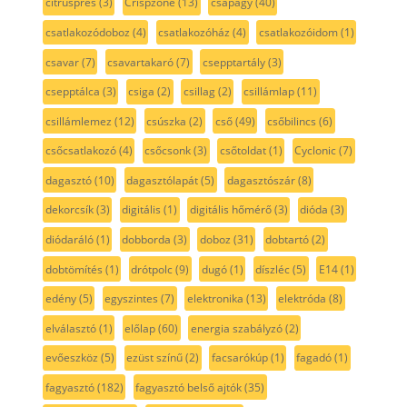
citrusprés
(3)
Crispzone
(13)
csapágy
(40)
csatlakozódoboz
(4)
csatlakozóház
(4)
csatlakozóidom
(1)
csavar
(7)
csavartakaró
(7)
csepptartály
(3)
csepptálca
(3)
csiga
(2)
csillag
(2)
csillámlap
(11)
csillámlemez
(12)
csúszka
(2)
cső
(49)
csőbilincs
(6)
csőcsatlakozó
(4)
csőcsonk
(3)
csőtoldat
(1)
Cyclonic
(7)
dagasztó
(10)
dagasztólapát
(5)
dagasztószár
(8)
dekorcsík
(3)
digitális
(1)
digitális hőmérő
(3)
dióda
(3)
diódaráló
(1)
dobborda
(3)
doboz
(31)
dobtartó
(2)
dobtömítés
(1)
drótpolc
(9)
dugó
(1)
díszléc
(5)
E14
(1)
edény
(5)
egyszintes
(7)
elektronika
(13)
elektróda
(8)
elválasztó
(1)
előlap
(60)
energia szabályzó
(2)
evőeszköz
(5)
ezüst színű
(2)
facsarókúp
(1)
fagadó
(1)
fagyasztó
(182)
fagyasztó belső ajtók
(35)