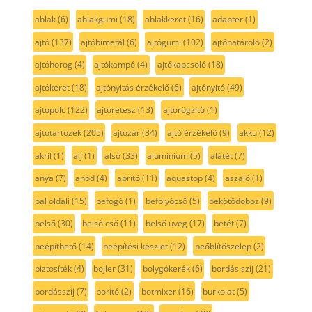
ablak
(6)
ablakgumi
(18)
ablakkeret
(16)
adapter
(1)
ajtó
(137)
ajtóbimetál
(6)
ajtógumi
(102)
ajtóhatároló
(2)
ajtóhorog
(4)
ajtókampó
(4)
ajtókapcsoló
(18)
ajtókeret
(18)
ajtónyitás érzékelő
(6)
ajtónyitó
(49)
ajtópolc
(122)
ajtóretesz
(13)
ajtórögzítő
(1)
ajtótartozék
(205)
ajtózár
(34)
ajtó érzékelő
(9)
akku
(12)
akril
(1)
alj
(1)
alsó
(33)
aluminium
(5)
alátét
(7)
anya
(7)
anód
(4)
aprító
(11)
aquastop
(4)
aszaló
(1)
bal oldali
(15)
befogó
(1)
befolyócső
(5)
bekötődoboz
(9)
belső
(30)
belső cső
(11)
belső üveg
(17)
betét
(7)
beépíthető
(14)
beépítési készlet
(12)
beőblítőszelep
(2)
biztosíték
(4)
bojler
(31)
bolygókerék
(6)
bordás szíj
(21)
bordásszíj
(7)
borító
(2)
botmixer
(16)
burkolat
(5)