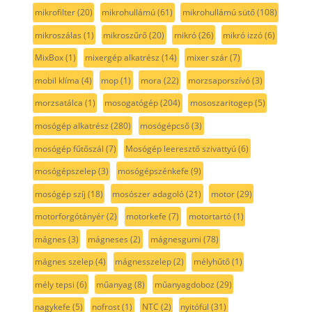
mikrofilter
(20)
mikrohullámú
(61)
mikrohullámú sütő
(108)
mikroszálas
(1)
mikroszűrő
(20)
mikró
(26)
mikró izzó
(6)
MixBox
(1)
mixergép alkatrész
(14)
mixer szár
(7)
mobil klíma
(4)
mop
(1)
mora
(22)
morzsaporszívó
(3)
morzsatálca
(1)
mosogatógép
(204)
mososzaritogep
(5)
mosógép alkatrész
(280)
mosógépcső
(3)
mosógép fűtőszál
(7)
Mosógép leeresztő szivattyú
(6)
mosógépszelep
(3)
mosógépszénkefe
(9)
mosógép szíj
(18)
mosószer adagoló
(21)
motor
(29)
motorforgótányér
(2)
motorkefe
(7)
motortartó
(1)
mágnes
(3)
mágneses
(2)
mágnesgumi
(78)
mágnes szelep
(4)
mágnesszelep
(2)
mélyhűtő
(1)
mély tepsi
(6)
műanyag
(8)
műanyagdoboz
(29)
nagykefe
(5)
nofrost
(1)
NTC
(2)
nyitófül
(31)