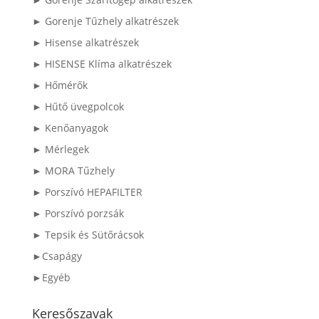
► Gorenje Tűzhely alkatrészek
► Hisense alkatrészek
► HISENSE Klíma alkatrészek
► Hőmérők
► Hűtő üvegpolcok
► Kenőanyagok
► Mérlegek
► MORA Tűzhely
► Porszívó HEPAFILTER
► Porszívó porzsák
► Tepsik és Sütőrácsok
►Csapágy
►Egyéb
Keresőszavak