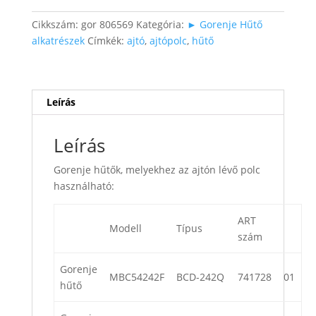
polc
mennyiség
Cikkszám:
gor 806569
Kategória:
► Gorenje Hűtő
alkatrészek
Címkék:
ajtó
,
ajtópolc
,
hűtő
Leírás
Leírás
Gorenje hűtők, melyekhez az ajtón lévő polc
használható:
ART
Modell
Típus
szám
Gorenje
MBC54242F
BCD-242Q
741728
01
hűtő