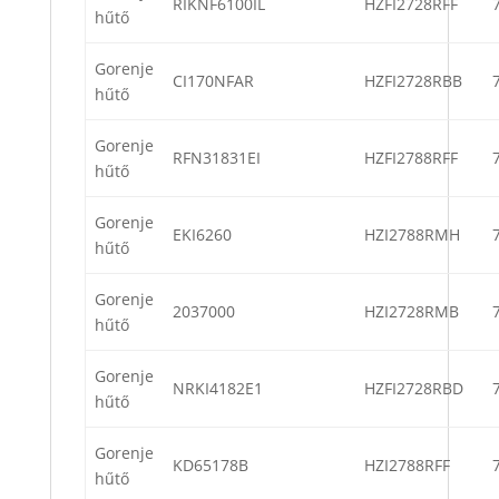
RIKNF6100IL
HZFI2728RFF
hűtő
Gorenje
CI170NFAR
HZFI2728RBB
hűtő
Gorenje
RFN31831EI
HZFI2788RFF
hűtő
Gorenje
EKI6260
HZI2788RMH
hűtő
Gorenje
2037000
HZI2728RMB
hűtő
Gorenje
NRKI4182E1
HZFI2728RBD
hűtő
Gorenje
KD65178B
HZI2788RFF
hűtő