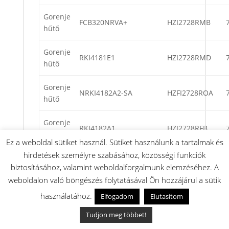
Gorenje
FCB320NRVA+
HZI2728RMB
hűtő
Gorenje
RKI4181E1
HZI2728RMD
hűtő
Gorenje
NRKI4182A2-SA
HZFI2728ROA
hűtő
Gorenje
RKI4182A1
HZI2728RFB
hűtő
Ez a weboldal sütiket használ. Sütiket használunk a tartalmak és
hirdetések személyre szabásához, közösségi funkciók
Gorenje
RKIE42
HZI2728RMD
biztosításához, valamint weboldalforgalmunk elemzéséhez. A
hűtő
weboldalon való böngészés folytatásával Ön hozzájárul a sütik
Gorenje
használatához.
Elfogadom
Elutasítom
PCS4178L
HZI2728RMD
hűtő
Tudjon meg többet!
Gorenje