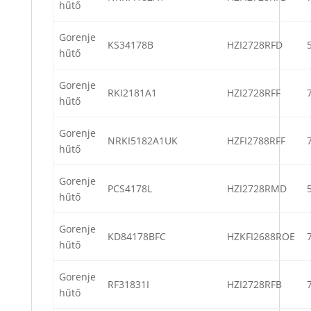
hűtő
Gorenje
KS34178B
HZI2728RFD
hűtő
Gorenje
RKI2181A1
HZI2728RFF
hűtő
Gorenje
NRKI5182A1UK
HZFI2788RFF
hűtő
Gorenje
PCS4178L
HZI2728RMD
hűtő
Gorenje
KD84178BFC
HZKFI2688ROE
hűtő
Gorenje
RF31831I
HZI2728RFB
hűtő