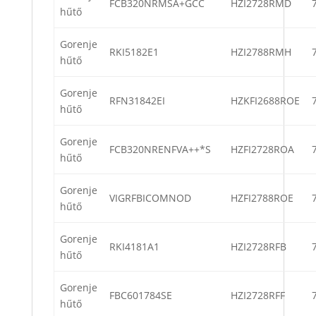
FCB320NRMSA+GCC
HZI2728RMD
hűtő
Gorenje
RKI5182E1
HZI2788RMH
hűtő
Gorenje
RFN31842EI
HZKFI2688ROE
hűtő
Gorenje
FCB320NRENFVA++*S
HZFI2728ROA
hűtő
Gorenje
VIGRFBICOMNOD
HZFI2788ROE
hűtő
Gorenje
RKI4181A1
HZI2728RFB
hűtő
Gorenje
FBC601784SE
HZI2728RFF
hűtő