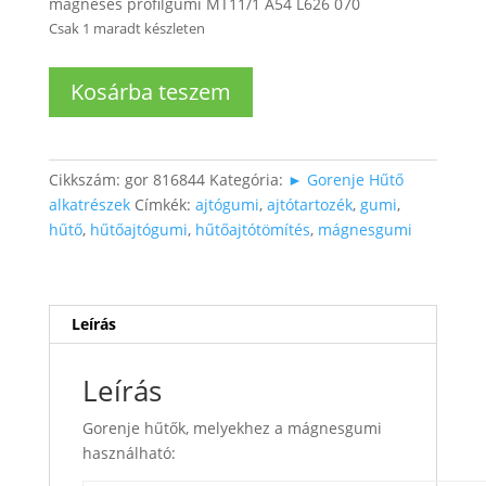
mágneses profilgumi MT11/1 A54 L626 070
Csak 1 maradt készleten
Hütő
Kosárba teszem
/
fagyasztó
ajtó
gumi
Cikkszám:
gor 816844
Kategória:
► Gorenje Hűtő
mennyiség
alkatrészek
Címkék:
ajtógumi
,
ajtótartozék
,
gumi
,
hűtő
,
hűtőajtógumi
,
hűtőajtótömítés
,
mágnesgumi
Leírás
Leírás
Gorenje hűtők, melyekhez a mágnesgumi
használható: