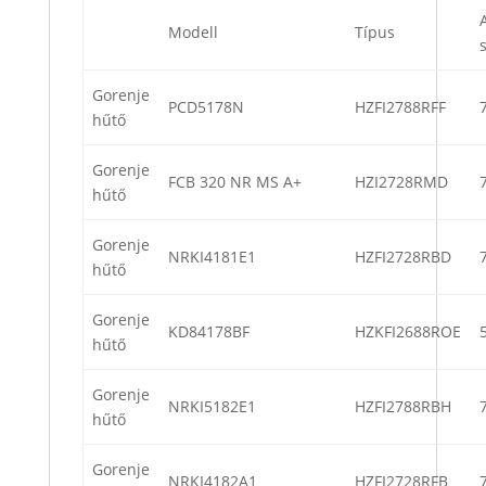
Modell
Típus
Gorenje
PCD5178N
HZFI2788RFF
hűtő
Gorenje
FCB 320 NR MS A+
HZI2728RMD
hűtő
Gorenje
NRKI4181E1
HZFI2728RBD
hűtő
Gorenje
KD84178BF
HZKFI2688ROE
hűtő
Gorenje
NRKI5182E1
HZFI2788RBH
hűtő
Gorenje
NRKI4182A1
HZFI2728RFB