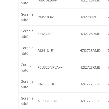
MBC54260F
HZI2728RMD
hűtő
Gorenje
RKI5183A1
HZI2788RFF
hűtő
Gorenje
EKI26010
HZI2728RMH
hűtő
Gorenje
RKI4181E1
HZI2728RMD
hűtő
Gorenje
FCB320NRVA++
HZI2728RMB
hűtő
Gorenje
HRC300NF
HZFI2728RFF
hűtő
Gorenje
NRKI518EA1
HZFI2788RFF
hűtő