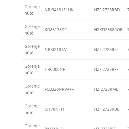
Gorenje
NRKI4181E1UK
HZFI2728RBD
hűtő
Gorenje
KD86178DF
HZKFI2688ROE
hűtő
Gorenje
NRKI2181A1
HZFI2728RFF
hűtő
Gorenje
HRC300NF
HZFI2728RFF
hűtő
Gorenje
FCB320NRVA++
HZI2728RMB
hűtő
Gorenje
CI178NFTH
HZFI2728RBB
hűtő
Gorenje
RKI2181A1
HZI2728RFF