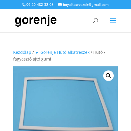
06-20-482-32-08
boyalkatreszek@gmail.com
Kezdőlap
/
► Gorenje Hűtő alkatrészek
/ Hütő /
fagyasztó ajtó gumi