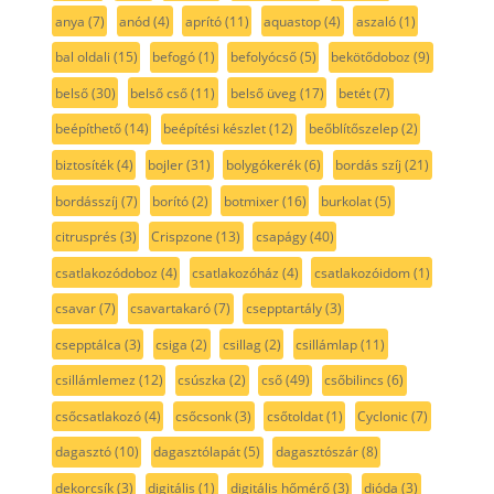
anya
(7)
anód
(4)
aprító
(11)
aquastop
(4)
aszaló
(1)
bal oldali
(15)
befogó
(1)
befolyócső
(5)
bekötődoboz
(9)
belső
(30)
belső cső
(11)
belső üveg
(17)
betét
(7)
beépíthető
(14)
beépítési készlet
(12)
beőblítőszelep
(2)
biztosíték
(4)
bojler
(31)
bolygókerék
(6)
bordás szíj
(21)
bordásszíj
(7)
borító
(2)
botmixer
(16)
burkolat
(5)
citrusprés
(3)
Crispzone
(13)
csapágy
(40)
csatlakozódoboz
(4)
csatlakozóház
(4)
csatlakozóidom
(1)
csavar
(7)
csavartakaró
(7)
csepptartály
(3)
csepptálca
(3)
csiga
(2)
csillag
(2)
csillámlap
(11)
csillámlemez
(12)
csúszka
(2)
cső
(49)
csőbilincs
(6)
csőcsatlakozó
(4)
csőcsonk
(3)
csőtoldat
(1)
Cyclonic
(7)
dagasztó
(10)
dagasztólapát
(5)
dagasztószár
(8)
dekorcsík
(3)
digitális
(1)
digitális hőmérő
(3)
dióda
(3)