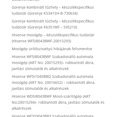
Gorenje kombinált tűzhely – készülékspecifikus
tudástár (Gorenje K5341SH-B-730634)
Gorenje kombinált tűzhely – készülékspecifikus
tudástár (Gorenje K6351WF – 595210)
Hisense mosógép – készülékspecifikus tudástár
(Hisense WF5I8043BWF-20015293)
Mosógép ürítőszivattyú hibájának felismerése
Hisense WF5I8043BWF Szabadonálló automata
mosógép (ART No: 20015293)– robbantott ábra,
javítási útmutatók és alkatrészek
Hisense WF5I1045BBQ Szabadonálló automata
mosógép (ART No: 20016652) – robbantott ábra,
javítási útmutatók és alkatrészek
Hisense WD5I8043BWF Mosó-szárítógép (ART
No:20015294)– robbantott ábra, javítási útmutatók és
alkatrészek
Hisense WF3S9043BB3 Szabadonálló automata