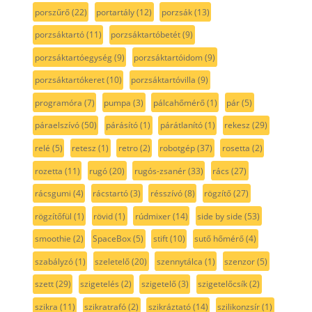
porszűrő
(22)
portartály
(12)
porzsák
(13)
porzsáktartó
(11)
porzsáktartóbetét
(9)
porzsáktartóegység
(9)
porzsáktartóidom
(9)
porzsáktartókeret
(10)
porzsáktartóvilla
(9)
programóra
(7)
pumpa
(3)
pálcahőmérő
(1)
pár
(5)
páraelszívó
(50)
párásító
(1)
párátlanító
(1)
rekesz
(29)
relé
(5)
retesz
(1)
retro
(2)
robotgép
(37)
rosetta
(2)
rozetta
(11)
rugó
(20)
rugós-zsanér
(33)
rács
(27)
rácsgumi
(4)
rácstartó
(3)
résszívó
(8)
rögzítő
(27)
rögzítőfül
(1)
rövid
(1)
rúdmixer
(14)
side by side
(53)
smoothie
(2)
SpaceBox
(5)
stift
(10)
sutő hőmérő
(4)
szabályzó
(1)
szeletelő
(20)
szennytálca
(1)
szenzor
(5)
szett
(29)
szigetelés
(2)
szigetelő
(3)
szigetelőcsík
(2)
szikra
(11)
szikratrafó
(2)
szikráztató
(14)
szilikonzsír
(1)