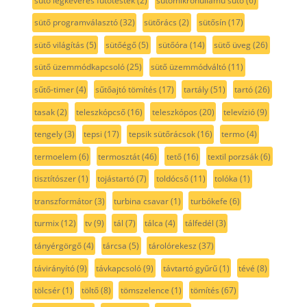
sütő légkeverés fűtőtestek
(2)
sütőmikrohullámú sütő
(6)
sütő programválasztó
(32)
sütőrács
(2)
sütősín
(17)
sütő világítás
(5)
sütőégő
(5)
sütőóra
(14)
sütő üveg
(26)
sütő üzemmódkapcsoló
(25)
sütő üzemmódváltó
(11)
sűtő-timer
(4)
sűtőajtó tömítés
(17)
tartály
(51)
tartó
(26)
tasak
(2)
teleszkópcső
(16)
teleszkópos
(20)
televízió
(9)
tengely
(3)
tepsi
(17)
tepsik sütőrácsok
(16)
termo
(4)
termoelem
(6)
termosztát
(46)
tető
(16)
textil porzsák
(6)
tisztítószer
(1)
tojástartó
(7)
toldócső
(11)
tolóka
(1)
transzformátor
(3)
turbina csavar
(1)
turbókefe
(6)
turmix
(12)
tv
(9)
tál
(7)
tálca
(4)
tálfedél
(3)
tányérgörgő
(4)
tárcsa
(5)
tárolórekesz
(37)
távirányító
(9)
távkapcsoló
(9)
távtartó gyűrű
(1)
tévé
(8)
tölcsér
(1)
töltő
(8)
tömszelence
(1)
tömítés
(67)