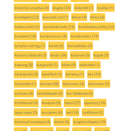
kinyomó szivattyú
(4)
kisgép
(34)
kiskerék
(7)
kisállat
(1)
kivetőpánt
(23)
kivezető cső
(1)
klixon
(4)
klíma
(4)
kolbásztöltő
(2)
kombinált kefe
(23)
kombináltszívófej
(22)
komplett
(16)
kompresszor
(4)
kondenzátor
(14)
konyhai mérleg
(1)
korlát
(6)
koronafűtés
(3)
koszorú fűtőszál
(3)
kosár
(34)
kosársín
(3)
kupak
(5)
kuplung
(8)
kutyaszőr
(1)
kábel
(9)
kábeldob
(1)
kávédaráló
(3)
kávéfőző
(1)
kémény
(1)
kés
(16)
késtisztító
(1)
készlet
(38)
kétszintes
(4)
kézimixer
(5)
körfütés
(8)
körfűtőbetét
(5)
kör fűtőbetét
(5)
körfűtőszál
(6)
középső
(9)
külső
(27)
laposszíj
(19)
lapos tepsi
(5)
lassúprés
(6)
led
(14)
LedVision
(2)
leeresztő szivattyú
(4)
lemez
(6)
lengéscsillapító
(10)