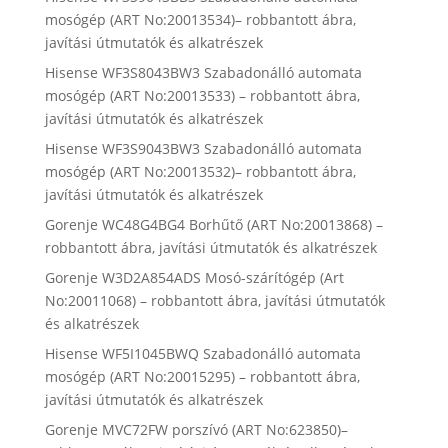
mosógép (ART No:20013534)– robbantott ábra,
javítási útmutatók és alkatrészek
Hisense WF3S8043BW3 Szabadonálló automata
mosógép (ART No:20013533) – robbantott ábra,
javítási útmutatók és alkatrészek
Hisense WF3S9043BW3 Szabadonálló automata
mosógép (ART No:20013532)– robbantott ábra,
javítási útmutatók és alkatrészek
Gorenje WC48G4BG4 Borhűtő (ART No:20013868) –
robbantott ábra, javítási útmutatók és alkatrészek
Gorenje W3D2A854ADS Mosó-szárítógép (Art
No:20011068) – robbantott ábra, javítási útmutatók
és alkatrészek
Hisense WF5I1045BWQ Szabadonálló automata
mosógép (ART No:20015295) – robbantott ábra,
javítási útmutatók és alkatrészek
Gorenje MVC72FW porszívó (ART No:623850)–