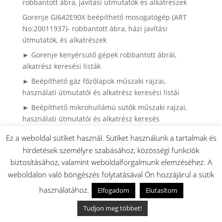
robbantott ábra, javítási útmutatók és alkatrészek
Gorenje GI642E90X beépíthető mosogatógép (ART
No:20011937)- robbantott ábra, házi javítási
útmutatók, és alkatrészek
► Gorenje kenyérsütő gépek robbantott ábrái,
alkatrész keresési listák
► Beépíthető gáz főzőlapok műszaki rajzai,
használati útmutatói és alkatrész keresési listái
► Beépíthető mikrohullámú sütők műszaki rajzai,
használati útmutatói és alkatrész keresés
► Mikrohullámú sütők leírásai, műszaki rajzai,
Ez a weboldal sütiket használ. Sütiket használunk a tartalmak és
alkatrész keresésben segítség
hirdetések személyre szabásához, közösségi funkciók
► Gorenje Side by Side hűtők robbantott ábrái,
biztosításához, valamint weboldalforgalmunk elemzéséhez. A
használati útmutaóti és alkatrész kereséshez lista
weboldalon való böngészés folytatásával Ön hozzájárul a sütik
► Gorenje porszívók használati útmutatói,
használatához.
Elfogadom
Elutasítom
robbantott ábrái és alkatrész keresés
Tudjon meg többet!
► Miért rázkódik és vándorol a Gorenje mosógép?