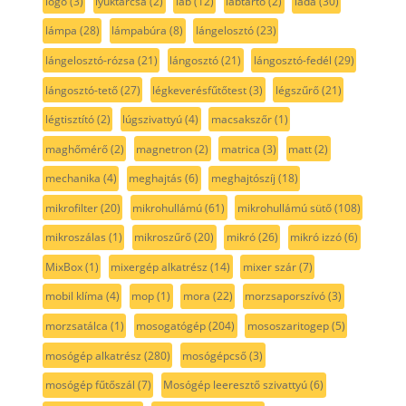
logo
(3)
lyuktárcsa
(2)
láb
(12)
lábtartó
(2)
láda
(30)
lámpa
(28)
lámpabúra
(8)
lángelosztó
(23)
lángelosztó-rózsa
(21)
lángosztó
(21)
lángosztó-fedél
(29)
lángosztó-tető
(27)
légkeverésfűtőtest
(3)
légszűrő
(21)
légtisztító
(2)
lúgszivattyú
(4)
macsakszőr
(1)
maghőmérő
(2)
magnetron
(2)
matrica
(3)
matt
(2)
mechanika
(4)
meghajtás
(6)
meghajtószíj
(18)
mikrofilter
(20)
mikrohullámú
(61)
mikrohullámú sütő
(108)
mikroszálas
(1)
mikroszűrő
(20)
mikró
(26)
mikró izzó
(6)
MixBox
(1)
mixergép alkatrész
(14)
mixer szár
(7)
mobil klíma
(4)
mop
(1)
mora
(22)
morzsaporszívó
(3)
morzsatálca
(1)
mosogatógép
(204)
mososzaritogep
(5)
mosógép alkatrész
(280)
mosógépcső
(3)
mosógép fűtőszál
(7)
Mosógép leeresztő szivattyú
(6)