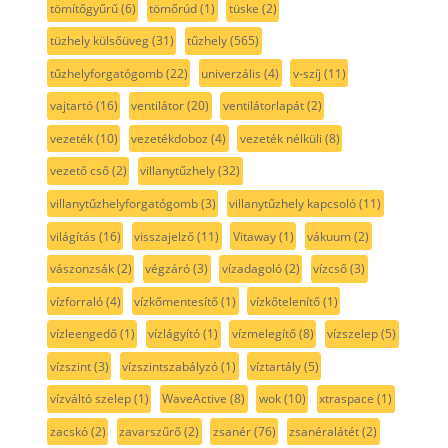
tömítőgyűrű
(6)
tömőrúd
(1)
tüske
(2)
tüzhely külsőüveg
(31)
tűzhely
(565)
tűzhelyforgatógomb
(22)
univerzális
(4)
v-szíj
(11)
vajtartó
(16)
ventilátor
(20)
ventilátorlapát
(2)
vezeték
(10)
vezetékdoboz
(4)
vezeték nélküli
(8)
vezető cső
(2)
villanytűzhely
(32)
villanytűzhelyforgatógomb
(3)
villanytűzhely kapcsoló
(11)
világítás
(16)
visszajelző
(11)
Vitaway
(1)
vákuum
(2)
vászonzsák
(2)
végzáró
(3)
vízadagoló
(2)
vízcső
(3)
vízforraló
(4)
vízkőmentesítő
(1)
vízkőtelenítő
(1)
vízleengedő
(1)
vízlágyító
(1)
vízmelegítő
(8)
vízszelep
(5)
vízszint
(3)
vízszintszabályzó
(1)
víztartály
(5)
vízváltó szelep
(1)
WaveActive
(8)
wok
(10)
xtraspace
(1)
zacskó
(2)
zavarszűrő
(2)
zsanér
(76)
zsanéralátét
(2)