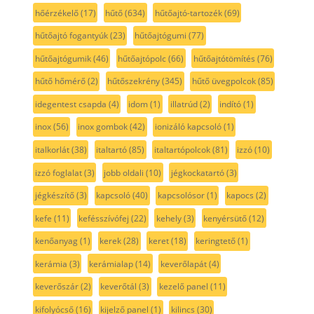
hőérzékelő
(17)
hűtő
(634)
hűtőajtó-tartozék
(69)
hűtőajtó fogantyúk
(23)
hűtőajtógumi
(77)
hűtőajtógumik
(46)
hűtőajtópolc
(66)
hűtőajtótömítés
(76)
hűtő hőmérő
(2)
hűtőszekrény
(345)
hűtő üvegpolcok
(85)
idegentest csapda
(4)
idom
(1)
illatrúd
(2)
indító
(1)
inox
(56)
inox gombok
(42)
ionizáló kapcsoló
(1)
italkorlát
(38)
italtartó
(85)
italtartópolcok
(81)
izzó
(10)
izzó foglalat
(3)
jobb oldali
(10)
jégkockatartó
(3)
jégkészítő
(3)
kapcsoló
(40)
kapcsolósor
(1)
kapocs
(2)
kefe
(11)
kefésszívófej
(22)
kehely
(3)
kenyérsütő
(12)
kenőanyag
(1)
kerek
(28)
keret
(18)
keringtető
(1)
kerámia
(3)
kerámialap
(14)
keverőlapát
(4)
keverőszár
(2)
keverőtál
(3)
kezelő panel
(11)
kifolyócső
(16)
kijelző panel
(1)
kilincs
(30)