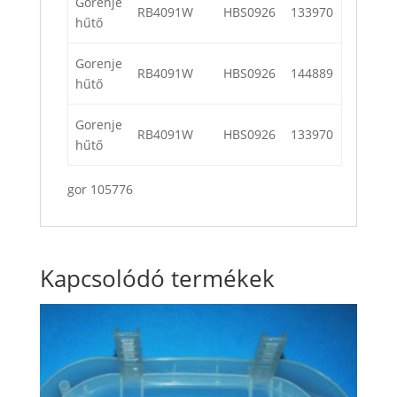
Gorenje
RB4091W
HBS0926
133970
hűtő
Gorenje
RB4091W
HBS0926
144889
hűtő
Gorenje
RB4091W
HBS0926
133970
hűtő
gor 105776
Kapcsolódó termékek