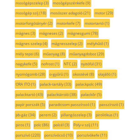
mosógépszelep
(3)
mosógépszénkefe
(9)
mosógép szíj
(18)
mosószer adagoló
(21)
motor
(29)
motorforgótányér
(2)
motorkefe
(7)
motortartó
(1)
mágnes
(3)
mágneses
(2)
mágnesgumi
(78)
mágnes szelep
(4)
mágnesszelep
(2)
mélyhűtő
(1)
mély tepsi
(6)
műanyag
(8)
műanyagdoboz
(29)
nagykefe
(5)
nofrost
(1)
NTC
(2)
nyitófül
(31)
nyomógomb
(28)
o-gyűrű
(1)
okostévé
(8)
olajálló
(1)
ORA ITO
(1)
palack-tartály
(33)
palackpolc
(49)
palacktartó
(43)
palacktároló
(38)
palackőr
(5)
papír porszák
(5)
paradicsom passzírozó
(1)
passzírozó
(1)
pb-gáz
(34)
perem
(2)
pillangószelep
(3)
pirolitikus
(1)
piros
(1)
polc
(86)
polcél
(3)
Poly-v szíj
(11)
porszívó
(220)
porszívócső
(10)
porszívókefe
(11)