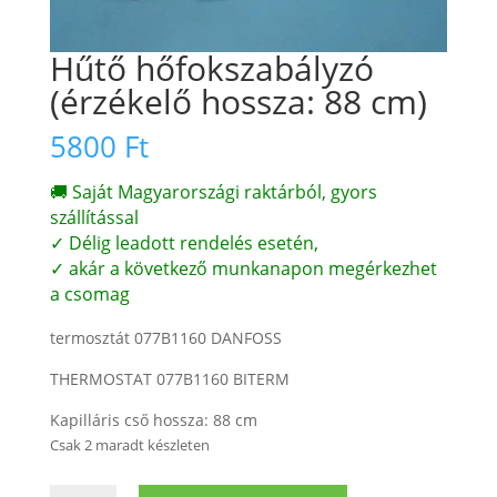
Hűtő hőfokszabályzó
(érzékelő hossza: 88 cm)
5800
Ft
🚚 Saját Magyarországi raktárból, gyors
szállítással
✓ Délig leadott rendelés esetén,
✓ akár a következő munkanapon megérkezhet
a csomag
termosztát 077B1160 DANFOSS
THERMOSTAT 077B1160 BITERM
Kapilláris cső hossza: 88 cm
Csak 2 maradt készleten
Hűtő