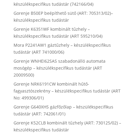
készülékspecifikus tudástár (742166/04)
Gorenje B50EP beépíthető sütő (ART: 705313/02)–
készülékspecifikus tudástár
Gorenje K6351WF kombinált tűzhely –
készülékspecifikus tudástár (ART 595210/04)
Mora P2241AW1 gáztűzhely – készülékspecifikus
tudástár (ART 741000/06)
Gorenje WNHEI62SAS szabadonálló automata
mosógép – készülékspecifikus tudástár (ART
20009500)
Gorenje NRK6191CW kombinált hűtő-
fagyasztószekrény – készülékspecifikus tudástár (ART
No: 499306/01)
Gorenje G640XHS gázfőzőlap – készülékspecifikus
tudástár (ART: 742061/01)
Gorenje K52CLB kombinált tűzhely (ART: 730125/02) –
készülékspecifikus tudástár