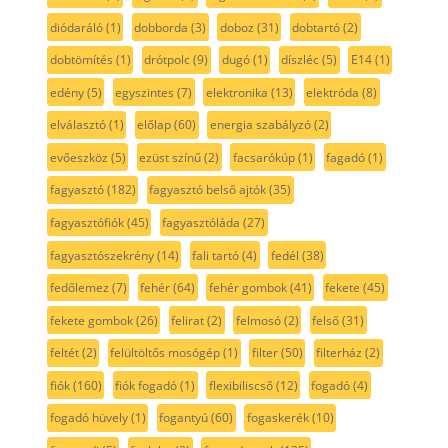
diódaráló
(1)
dobborda
(3)
doboz
(31)
dobtartó
(2)
dobtömítés
(1)
drótpolc
(9)
dugó
(1)
díszléc
(5)
E14
(1)
edény
(5)
egyszintes
(7)
elektronika
(13)
elektróda
(8)
elválasztó
(1)
előlap
(60)
energia szabályzó
(2)
evőeszköz
(5)
ezüst színű
(2)
facsarókúp
(1)
fagadó
(1)
fagyasztó
(182)
fagyasztó belső ajtók
(35)
fagyasztófiók
(45)
fagyasztóláda
(27)
fagyasztószekrény
(14)
fali tartó
(4)
fedél
(38)
fedőlemez
(7)
fehér
(64)
fehér gombok
(41)
fekete
(45)
fekete gombok
(26)
felirat
(2)
felmosó
(2)
felső
(31)
feltét
(2)
felültöltős mosógép
(1)
filter
(50)
filterház
(2)
fiók
(160)
fiók fogadó
(1)
flexibiliscső
(12)
fogadó
(4)
fogadó hüvely
(1)
fogantyú
(60)
fogaskerék
(10)