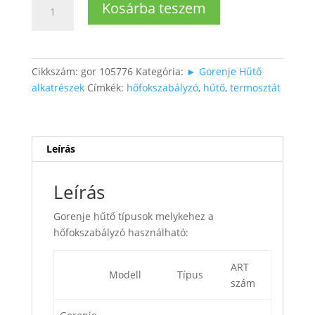
Kosárba teszem
hőfokszabályzó
(érzékelő
hossza:
88
Cikkszám:
gor 105776
Kategória:
► Gorenje Hűtő
cm)
alkatrészek
Címkék:
hőfokszabályzó
,
hűtő
,
termosztát
mennyiség
Leírás
Leírás
Gorenje hűtő típusok melykehez a
hőfokszabályzó használható:
ART
Modell
Típus
szám