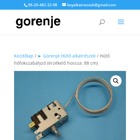
06-20-482-32-08
boyalkatreszek@gmail.com
Kezdőlap
/
► Gorenje Hűtő alkatrészek
/ Hűtő
hőfokszabályzó (érzékelő hossza: 88 cm)