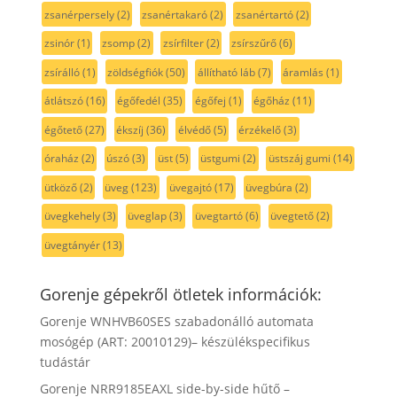
zsanérpersely
(2)
zsanértakaró
(2)
zsanértartó
(2)
zsinór
(1)
zsomp
(2)
zsírfilter
(2)
zsírszűrő
(6)
zsírálló
(1)
zöldségfiók
(50)
állítható láb
(7)
áramlás
(1)
átlátszó
(16)
égőfedél
(35)
égőfej
(1)
égőház
(11)
égőtető
(27)
ékszíj
(36)
élvédő
(5)
érzékelő
(3)
óraház
(2)
úszó
(3)
üst
(5)
üstgumi
(2)
üstszáj gumi
(14)
ütköző
(2)
üveg
(123)
üvegajtó
(17)
üvegbúra
(2)
üvegkehely
(3)
üveglap
(3)
üvegtartó
(6)
üvegtető
(2)
üvegtányér
(13)
Gorenje gépekről ötletek információk:
Gorenje WNHVB60SES szabadonálló automata
mosógép (ART: 20010129)– készülékspecifikus
tudástár
Gorenje NRR9185EAXL side-by-side hűtő –