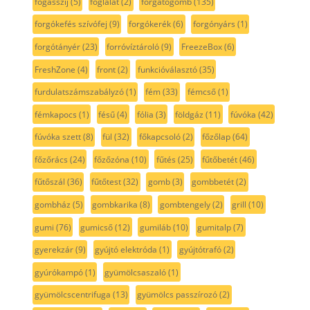
fogasszíj
(5)
foglalat
(2)
forgatógomb
(135)
forgókefés szívófej
(9)
forgókerék
(6)
forgónyárs
(1)
forgótányér
(23)
forróvíztároló
(9)
FreezeBox
(6)
FreshZone
(4)
front
(2)
funkcióválasztó
(35)
furdulatszámszabályzó
(1)
fém
(33)
fémcső
(1)
fémkapocs
(1)
fésű
(4)
fólia
(3)
földgáz
(11)
fúvóka
(42)
fúvóka szett
(8)
fül
(32)
főkapcsoló
(2)
főzőlap
(64)
főzőrács
(24)
főzőzóna
(10)
fűtés
(25)
fűtőbetét
(46)
fűtőszál
(36)
fűtőtest
(32)
gomb
(3)
gombbetét
(2)
gombház
(5)
gombkarika
(8)
gombtengely
(2)
grill
(10)
gumi
(76)
gumicső
(12)
gumiláb
(10)
gumitalp
(7)
gyerekzár
(9)
gyújtó elektróda
(1)
gyújtótrafó
(2)
gyúrókampó
(1)
gyümölcsaszaló
(1)
gyümölcscentrifuga
(13)
gyümölcs passzírozó
(2)