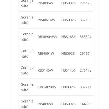
Gorenje
RB4095W
HBS0926
294470
hűtő
Gorenje
RB4061AW
HBS0926
367180
hűtő
Gorenje
RB3090AWV
HBS1456
385524
hűtő
Gorenje
RBI4091W
HBI0926
291974
hűtő
Gorenje
RB3145W
HBS1456
276172
hűtő
Gorenje
KRBI4098W
HBI0926
382714
hűtő
Gorenje
RB4092W
HBS0926
144390
hűtő