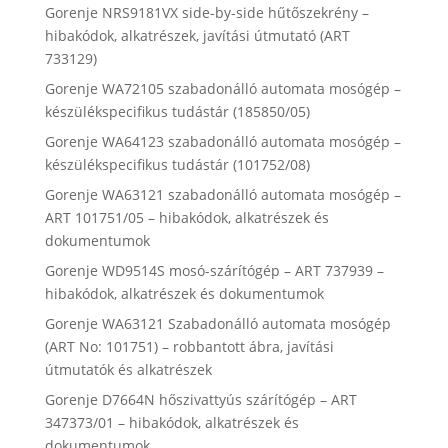
Gorenje NRS9181VX side-by-side hűtőszekrény –
hibakódok, alkatrészek, javítási útmutató (ART
733129)
Gorenje WA72105 szabadonálló automata mosógép –
készülékspecifikus tudástár (185850/05)
Gorenje WA64123 szabadonálló automata mosógép –
készülékspecifikus tudástár (101752/08)
Gorenje WA63121 szabadonálló automata mosógép –
ART 101751/05 – hibakódok, alkatrészek és
dokumentumok
Gorenje WD9514S mosó-szárítógép – ART 737939 –
hibakódok, alkatrészek és dokumentumok
Gorenje WA63121 Szabadonálló automata mosógép
(ART No: 101751) – robbantott ábra, javítási
útmutatók és alkatrészek
Gorenje D7664N hőszivattyús szárítógép – ART
347373/01 – hibakódok, alkatrészek és
dokumentumok