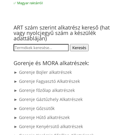
✅ Magyar raktárról
ART szám szerint alkatrész kereső (hat
vagy nyolcjegyű szám a készülék
adattábláján)
Keresés
Keresés
a
következőre:
Gorenje és MORA alkatrészek:
► Gorenje Bojler alkatrészek
► Gorenje Fagyasztó Alkatrészek
► Gorenje főzőlap alkatrészek
► Gorenje Gáztűzhely Alkatrészek
► Gorenje Gőzsütők
► Gorenje Hűtő alkatrészek
► Gorenje Kenyérsütő alkatrészek