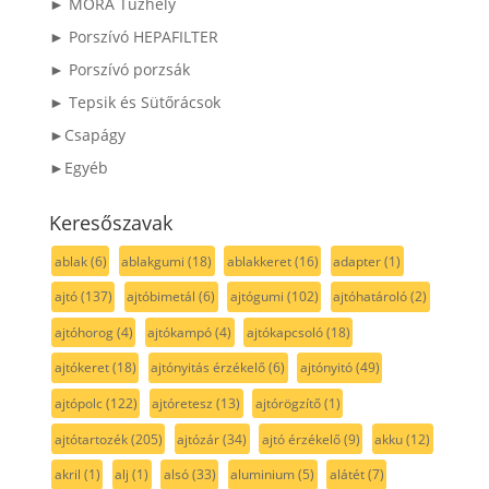
► MORA Tűzhely
► Porszívó HEPAFILTER
► Porszívó porzsák
► Tepsik és Sütőrácsok
►Csapágy
►Egyéb
Keresőszavak
ablak
(6)
ablakgumi
(18)
ablakkeret
(16)
adapter
(1)
ajtó
(137)
ajtóbimetál
(6)
ajtógumi
(102)
ajtóhatároló
(2)
ajtóhorog
(4)
ajtókampó
(4)
ajtókapcsoló
(18)
ajtókeret
(18)
ajtónyitás érzékelő
(6)
ajtónyitó
(49)
ajtópolc
(122)
ajtóretesz
(13)
ajtórögzítő
(1)
ajtótartozék
(205)
ajtózár
(34)
ajtó érzékelő
(9)
akku
(12)
akril
(1)
alj
(1)
alsó
(33)
aluminium
(5)
alátét
(7)