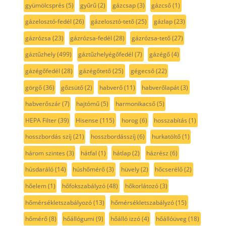
gyümölcsprés
(5)
gyűrű
(2)
gázcsap
(3)
gázcső
(1)
gázelosztó-fedél
(26)
gázelosztó-tető
(25)
gázlap
(23)
gázrózsa
(23)
gázrózsa-fedél
(28)
gázrózsa-tető
(27)
gáztűzhely
(499)
gáztűzhelyégőfedél
(7)
gázégő
(4)
gázégőfedél
(28)
gázégőtető
(25)
gégecső
(22)
görgő
(36)
gőzsütő
(2)
habverő
(11)
habverőlapát
(3)
habverőszár
(7)
hajtómű
(5)
harmonikacső
(5)
HEPA Filter
(39)
Hisense
(115)
horog
(6)
hosszabítás
(1)
hosszbordás szíj
(21)
hosszbordásszíj
(6)
hurkatöltő
(1)
három szintes
(3)
hátfal
(1)
hátlap
(2)
házrész
(6)
húsdaráló
(14)
húshőmérő
(3)
hüvely
(2)
hőcserélő
(2)
hőelem
(1)
hőfokszabályzó
(48)
hőkorlátozó
(3)
hőmérsékletszabályozó
(13)
hőmérsékletszabályzó
(15)
hőmérő
(8)
hőállógumi
(9)
hőálló izzó
(4)
hőállóüveg
(18)