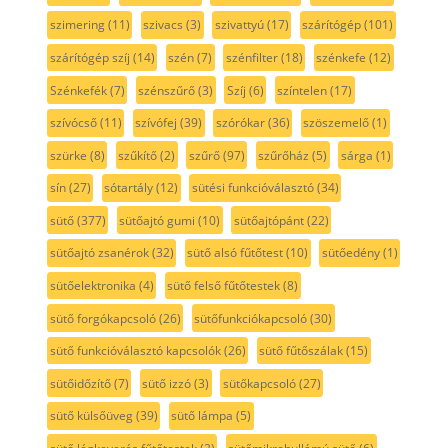
szimering
(11)
szivacs
(3)
szivattyú
(17)
szárítógép
(101)
szárítógép szíj
(14)
szén
(7)
szénfilter
(18)
szénkefe
(12)
Szénkefék
(7)
szénszűrő
(3)
Szíj
(6)
színtelen
(17)
szívócső
(11)
szívófej
(39)
szórókar
(36)
szöszemelő
(1)
szürke
(8)
szűkítő
(2)
szűrő
(97)
szűrőház
(5)
sárga
(1)
sín
(27)
sótartály
(12)
sütési funkcióválasztó
(34)
sütő
(377)
sütőajtó gumi
(10)
sütőajtópánt
(22)
sütőajtó zsanérok
(32)
sütő alsó fűtőtest
(10)
sütőedény
(1)
sütőelektronika
(4)
sütő felső fűtőtestek
(8)
sütő forgókapcsoló
(26)
sütőfunkciókapcsoló
(30)
sütő funkcióválasztó kapcsolók
(26)
sütő fűtőszálak
(15)
sütőidőzítő
(7)
sütő izzó
(3)
sütőkapcsoló
(27)
sütő külsőüveg
(39)
sütő lámpa
(5)