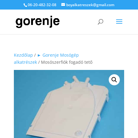
06-20-482-32-08
boyalkatreszek@gmail.com
Kezdőlap
/
► Gorenje Mosógép
alkatrészek
/ Mosószerfiók fogadó tető