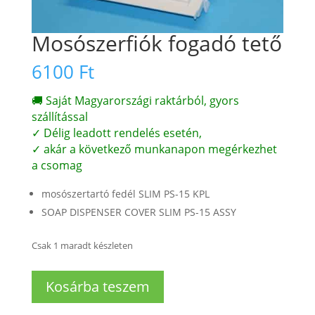
Mosószerfiók fogadó tető
6100
Ft
🚚 Saját Magyarországi raktárból, gyors
szállítással
✓ Délig leadott rendelés esetén,
✓ akár a következő munkanapon megérkezhet
a csomag
mosószertartó fedél SLIM PS-15 KPL
SOAP DISPENSER COVER SLIM PS-15 ASSY
Csak 1 maradt készleten
Mosószerfiók
Kosárba teszem
fogadó
tető