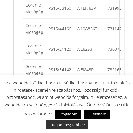
Gorenje
PS15/33160
W1EI763P
731993
Mosógép
Gorenje
PS15/44166
W10A866T
731142
Mosógép
Gorenje
PS15/21120
WE62S3
730373
Mosógép
Gorenje
PS15/34142
WEI843R
732163
Mosógép
Ez a weboldal sütiket használ. Sütiket használunk a tartalmak és
Gorenje
hirdetések személyre szabásához, közösségi funkciók
PS15/44145
WA843ST
735115
Mosógép
biztosításához, valamint weboldalforgalmunk elemzéséhez. A
weboldalon való böngészés folytatásával Ön hozzájárul a sütik
Gorenje
PS15/32140
WEI74S3B
732149
használatához.
Elfogadom
Elutasítom
Mosógép
Tudjon meg többet!
Gorenje
PS15/24142
WE843
735008