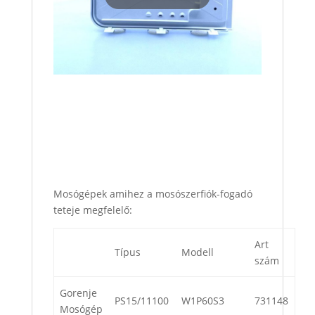
Mosógépek amihez a mosószerfiók-fogadó
teteje megfelelő:
Art
Típus
Modell
szám
Gorenje
PS15/11100
W1P60S3
731148
Mosógép