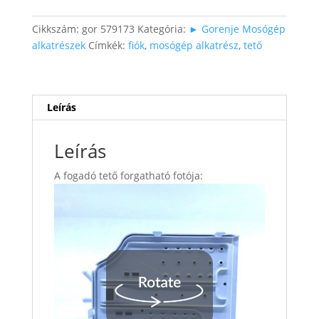
mennyiség
Cikkszám:
gor 579173
Kategória:
► Gorenje Mosógép
alkatrészek
Címkék:
fiók
,
mosógép alkatrész
,
tető
Leírás
Leírás
A fogadó tető forgatható fotója: