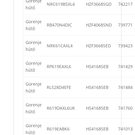
Gorenje
NRC619BSXL4
HZF3668SGD
742217
hűtő
Gorenje
RB470N4DIC
HZF4068SND
739771
hűtő
Gorenje
NRK61CAXL4
HZF3668SED
739423
hűtő
Gorenje
RP619EAXL6
HS4168SEB
741429
hűtő
Gorenje
RL528D4EFE
HS4168SEB
741484
hűtő
Gorenje
R619DAXL6UK
HS4168SEB
741760
hűtő
Gorenje
R619EABK6
HS4168SEB
741013
hűtő