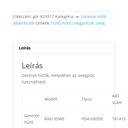
47×36,5
cm
mennyiség
Cikkszám:
gor 829317
Kategória:
► Gorenje Hűtő
alkatrészek
Címkék:
hűtő
,
hűtő üvegpolcok
,
üveg
Leírás
Leírás
Gorenje hűtők, melyekhez az üvegpolc
használható:
ART
Modell
Típus
szám
Gorenje
RA6195WE
HS4168SEB
741415
hűtő