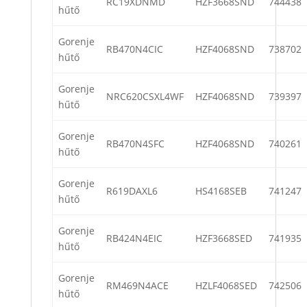
RC19XDNMD
HZF3668SND
744438
hűtő
Gorenje
RB470N4CIC
HZF4068SND
738702
hűtő
Gorenje
NRC620CSXL4WF
HZF4068SND
739397
hűtő
Gorenje
RB470N4SFC
HZF4068SND
740261
hűtő
Gorenje
R619DAXL6
HS4168SEB
741247
hűtő
Gorenje
RB424N4EIC
HZF3668SED
741935
hűtő
Gorenje
RM469N4ACE
HZLF4068SED
742506
hűtő