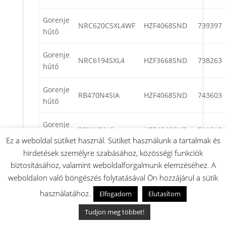
Gorenje
NRC620CSXL4WF
HZF4068SND
739397
hűtő
Gorenje
NRC6194SXL4
HZF3668SND
738263
hűtő
Gorenje
RB470N4SIA
HZF4068SND
743603
hűtő
Gorenje
FC21XDNC
HZF4068SND
741313
hűtő
Ez a weboldal sütiket használ. Sütiket használunk a tartalmak és
hirdetések személyre szabásához, közösségi funkciók
Gorenje
RB424N4CFC
HZF3668SND
738699
biztosításához, valamint weboldalforgalmunk elemzéséhez. A
hűtő
weboldalon való böngészés folytatásával Ön hozzájárul a sütik
használatához.
Gorenje
Elfogadom
Elutasítom
NRC6204SW4
HZF4068SND
740160
hűtő
Tudjon meg többet!