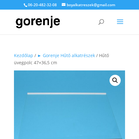
06-20-482-32-08
boyalkatreszek@gmail.com
Kezdőlap
/
► Gorenje Hűtő alkatrészek
/ Hűtő
üvegpolc 47×36,5 cm