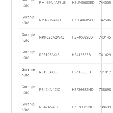
RM469N4AFEUK
HZLF4068SED
744005
hűtő
Gorenje
RM469N4ACE
HZLF4068SED
742506
hűtő
Gorenje
NRK62CA2W4Z
HZF4068SED
743145
hűtő
Gorenje
RP619EAXL6
HS4168SEB
741429
hűtő
Gorenje
R619EAXL6
HS4168SEB
741012
hűtő
Gorenje
RB424N4CIC
HZF3668SND
738698
hűtő
Gorenje
RB424N4CFC
HZF3668SND
738699
hűtő