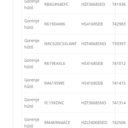
Gorenje
RB424N4EFC
HZF3668SED
741936
hűtő
Gorenje
R619DAW6
HS4168SEB
742983
hűtő
Gorenje
NRC620CSXL4WF
HZF4068SND
739397
hűtő
Gorenje
R619EAXL6
HS4168SEB
741012
hűtő
Gorenje
RA6195WE
HS4168SEB
741415
hűtő
Gorenje
FC19XDNC
HZF3668SND
741314
hűtő
Gorenje
RM469N4ACE
HZLF4068SED
742506
hűtő