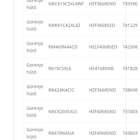
Gorenje
NRC619CSXL4WF
HZF3668SND
739396
hűtő
Gorenje
NRK61CA2XL4Z
HZF3668SED
741229
hűtő
Gorenje
RM469N4ACD
HZLF4068SED
742508
hűtő
Gorenje
R619CSXL6
HS4168SNB
741828
hűtő
Gorenje
RB424N4CIC
HZF3668SND
738698
hűtő
Gorenje
NRC6203SXL5
HZF4068SND
737403
hűtő
Gorenje
RB470N4SIA
HZF4068SND
743603
hűtő