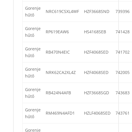
Gorenje
NRC619CSXL4WF
HZF3668SND
739396
hűtő
Gorenje
RP619EAW6
HS4168SEB
741428
hűtő
Gorenje
RB470N4EIC
HZF4068SED
741702
hűtő
Gorenje
NRK62CA2XL4Z
HZF4068SED
742005
hűtő
Gorenje
RB424N4AFB
HZF3668SGD
743683
hűtő
Gorenje
RM469N4AFD1
HZLF4068SED
743761
hűtő
Gorenje