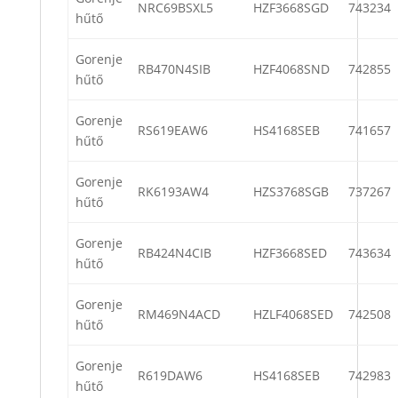
NRC69BSXL5
HZF3668SGD
743234
hűtő
Gorenje
RB470N4SIB
HZF4068SND
742855
hűtő
Gorenje
RS619EAW6
HS4168SEB
741657
hűtő
Gorenje
RK6193AW4
HZS3768SGB
737267
hűtő
Gorenje
RB424N4CIB
HZF3668SED
743634
hűtő
Gorenje
RM469N4ACD
HZLF4068SED
742508
hűtő
Gorenje
R619DAW6
HS4168SEB
742983
hűtő