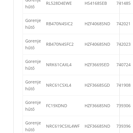
RL528D4EWE
HS4168SEB
741485
hűtő
Gorenje
RB470N4SIC2
HZF4068SND
742021
hűtő
Gorenje
RB470N4SFC2
HZF4068SND
742023
hűtő
Gorenje
NRK61CAXL4
HZF3669SED
740724
hűtő
Gorenje
NRC61CSXL4
HZF3668SGD
741908
hűtő
Gorenje
FC19XDND
HZF3668SND
739306
hűtő
Gorenje
NRC619CSXL4WF
HZF3668SND
739396
hűtő