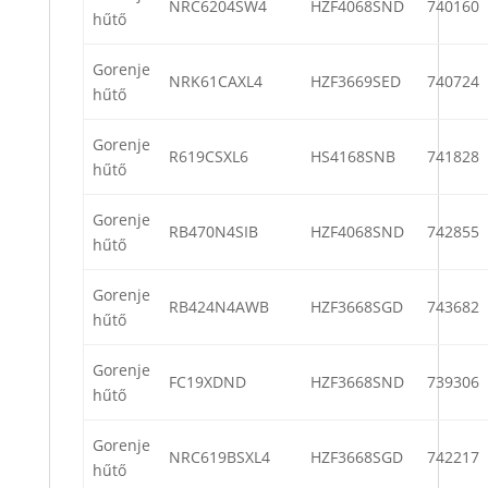
NRC6204SW4
HZF4068SND
740160
hűtő
Gorenje
NRK61CAXL4
HZF3669SED
740724
hűtő
Gorenje
R619CSXL6
HS4168SNB
741828
hűtő
Gorenje
RB470N4SIB
HZF4068SND
742855
hűtő
Gorenje
RB424N4AWB
HZF3668SGD
743682
hűtő
Gorenje
FC19XDND
HZF3668SND
739306
hűtő
Gorenje
NRC619BSXL4
HZF3668SGD
742217
hűtő