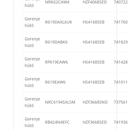
NRK62CAW4
HZF4068SED
740722
hűtő
Gorenje
R619DAXL6UK
HS4168SEB
741760
hűtő
Gorenje
R619DABK6
HS4168SEB
741829
hűtő
Gorenje
RP619EAW6
HS4168SEB
741428
hűtő
Gorenje
R619EAW6
HS4168SEB
741011
hűtő
Gorenje
NRC6194SXL5M
HZF3668SND
737561
hűtő
Gorenje
RB424N4EFC
HZF3668SED
741936
hűtő