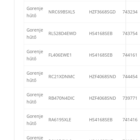
Gorenje
NRC69BSXL5
HZF3668SGD
743234
hűtő
Gorenje
RL528D4EWD
HS4168SEB
743754
hűtő
Gorenje
FL406EWE1
HS4168SEB
744161
hűtő
Gorenje
RC21XDNMC
HZF4068SND
744454
hűtő
Gorenje
RB470N4DIC
HZF4068SND
739771
hűtő
Gorenje
RA6195XLE
HS4168SEB
741416
hűtő
Gorenje