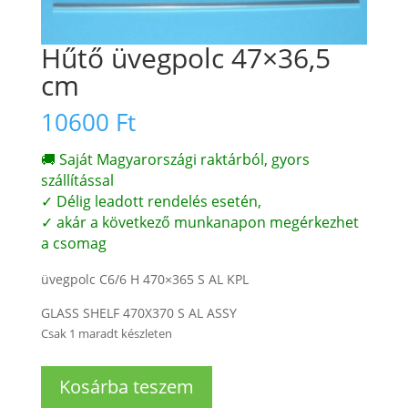
Hűtő üvegpolc 47×36,5
cm
10600
Ft
🚚 Saját Magyarországi raktárból, gyors
szállítással
✓ Délig leadott rendelés esetén,
✓ akár a következő munkanapon megérkezhet
a csomag
üvegpolc C6/6 H 470×365 S AL KPL
GLASS SHELF 470X370 S AL ASSY
Csak 1 maradt készleten
Hűtő
Kosárba teszem
üvegpolc