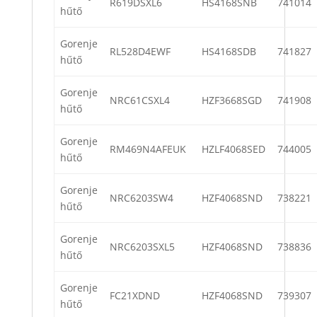
R619DSXL6
HS4168SNB
741014
hűtő
Gorenje
RL528D4EWF
HS4168SDB
741827
hűtő
Gorenje
NRC61CSXL4
HZF3668SGD
741908
hűtő
Gorenje
RM469N4AFEUK
HZLF4068SED
744005
hűtő
Gorenje
NRC6203SW4
HZF4068SND
738221
hűtő
Gorenje
NRC6203SXL5
HZF4068SND
738836
hűtő
Gorenje
FC21XDND
HZF4068SND
739307
hűtő