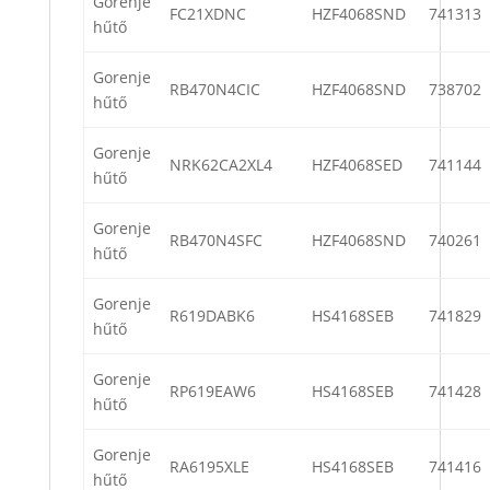
Gorenje
FC21XDNC
HZF4068SND
741313
hűtő
Gorenje
RB470N4CIC
HZF4068SND
738702
hűtő
Gorenje
NRK62CA2XL4
HZF4068SED
741144
hűtő
Gorenje
RB470N4SFC
HZF4068SND
740261
hűtő
Gorenje
R619DABK6
HS4168SEB
741829
hűtő
Gorenje
RP619EAW6
HS4168SEB
741428
hűtő
Gorenje
RA6195XLE
HS4168SEB
741416
hűtő