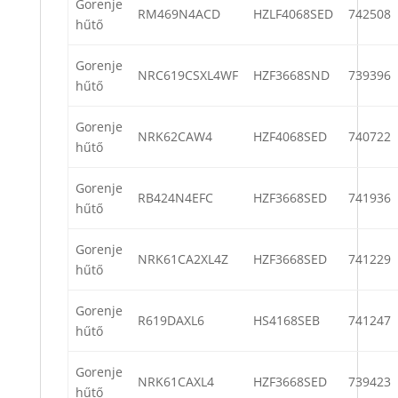
Gorenje
RM469N4ACD
HZLF4068SED
742508
hűtő
Gorenje
NRC619CSXL4WF
HZF3668SND
739396
hűtő
Gorenje
NRK62CAW4
HZF4068SED
740722
hűtő
Gorenje
RB424N4EFC
HZF3668SED
741936
hűtő
Gorenje
NRK61CA2XL4Z
HZF3668SED
741229
hűtő
Gorenje
R619DAXL6
HS4168SEB
741247
hűtő
Gorenje
NRK61CAXL4
HZF3668SED
739423
hűtő