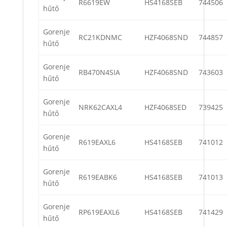
R6619EW
HS4168SEB
744506
hűtő
Gorenje
RC21KDNMC
HZF4068SND
744857
hűtő
Gorenje
RB470N4SIA
HZF4068SND
743603
hűtő
Gorenje
NRK62CAXL4
HZF4068SED
739425
hűtő
Gorenje
R619EAXL6
HS4168SEB
741012
hűtő
Gorenje
R619EABK6
HS4168SEB
741013
hűtő
Gorenje
RP619EAXL6
HS4168SEB
741429
hűtő