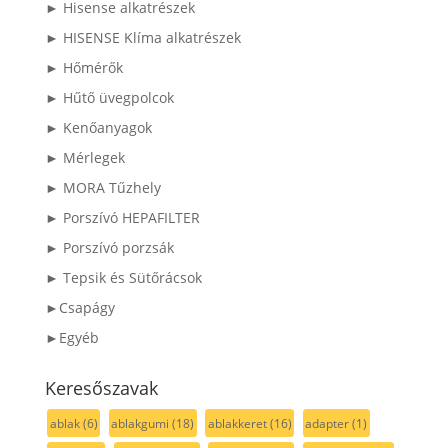
► Hisense alkatrészek
► HISENSE Klíma alkatrészek
► Hőmérők
► Hűtő üvegpolcok
► Kenőanyagok
► Mérlegek
► MORA Tűzhely
► Porszívó HEPAFILTER
► Porszívó porzsák
► Tepsik és Sütőrácsok
►Csapágy
►Egyéb
Keresőszavak
ablak
(6)
ablakgumi
(18)
ablakkeret
(16)
adapter
(1)