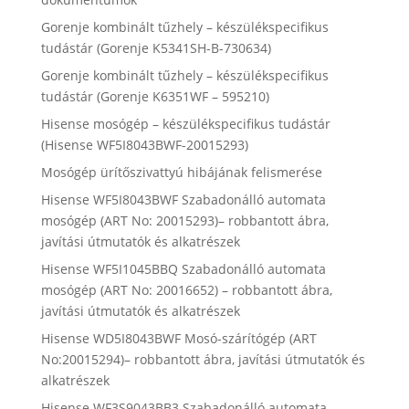
Gorenje kombinált tűzhely – készülékspecifikus
tudástár (Gorenje K5341SH-B-730634)
Gorenje kombinált tűzhely – készülékspecifikus
tudástár (Gorenje K6351WF – 595210)
Hisense mosógép – készülékspecifikus tudástár
(Hisense WF5I8043BWF-20015293)
Mosógép ürítőszivattyú hibájának felismerése
Hisense WF5I8043BWF Szabadonálló automata
mosógép (ART No: 20015293)– robbantott ábra,
javítási útmutatók és alkatrészek
Hisense WF5I1045BBQ Szabadonálló automata
mosógép (ART No: 20016652) – robbantott ábra,
javítási útmutatók és alkatrészek
Hisense WD5I8043BWF Mosó-szárítógép (ART
No:20015294)– robbantott ábra, javítási útmutatók és
alkatrészek
Hisense WF3S9043BB3 Szabadonálló automata