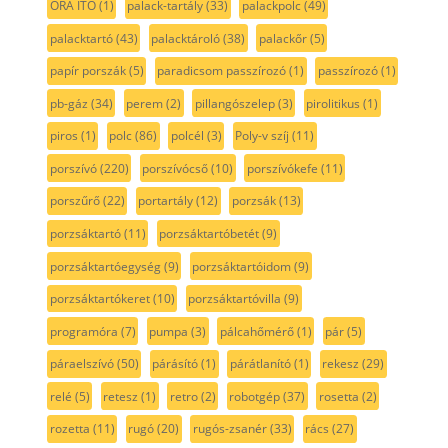
ORA ITO
(1)
palack-tartály
(33)
palackpolc
(49)
palacktartó
(43)
palacktároló
(38)
palackőr
(5)
papír porszák
(5)
paradicsom passzírozó
(1)
passzírozó
(1)
pb-gáz
(34)
perem
(2)
pillangószelep
(3)
pirolitikus
(1)
piros
(1)
polc
(86)
polcél
(3)
Poly-v szíj
(11)
porszívó
(220)
porszívócső
(10)
porszívókefe
(11)
porszűrő
(22)
portartály
(12)
porzsák
(13)
porzsáktartó
(11)
porzsáktartóbetét
(9)
porzsáktartóegység
(9)
porzsáktartóidom
(9)
porzsáktartókeret
(10)
porzsáktartóvilla
(9)
programóra
(7)
pumpa
(3)
pálcahőmérő
(1)
pár
(5)
páraelszívó
(50)
párásító
(1)
párátlanító
(1)
rekesz
(29)
relé
(5)
retesz
(1)
retro
(2)
robotgép
(37)
rosetta
(2)
rozetta
(11)
rugó
(20)
rugós-zsanér
(33)
rács
(27)