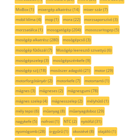
MixBox
(1)
mixergép alkatrész
(14)
mixer szár
(7)
mobil klíma
(4)
mop
(1)
mora
(22)
morzsaporszívó
(3)
morzsatálca
(1)
mosogatógép
(204)
mososzaritogep
(5)
mosógép alkatrész
(280)
mosógépcső
(3)
mosógép fűtőszál
(7)
Mosógép leeresztő szivattyú
(6)
mosógépszelep
(3)
mosógépszénkefe
(9)
mosógép szíj
(18)
mosószer adagoló
(21)
motor
(29)
motorforgótányér
(2)
motorkefe
(7)
motortartó
(1)
mágnes
(3)
mágneses
(2)
mágnesgumi
(78)
mágnes szelep
(4)
mágnesszelep
(2)
mélyhűtő
(1)
mély tepsi
(6)
műanyag
(8)
műanyagdoboz
(29)
nagykefe
(5)
nofrost
(1)
NTC
(2)
nyitófül
(31)
nyomógomb
(28)
o-gyűrű
(1)
okostévé
(8)
olajálló
(1)