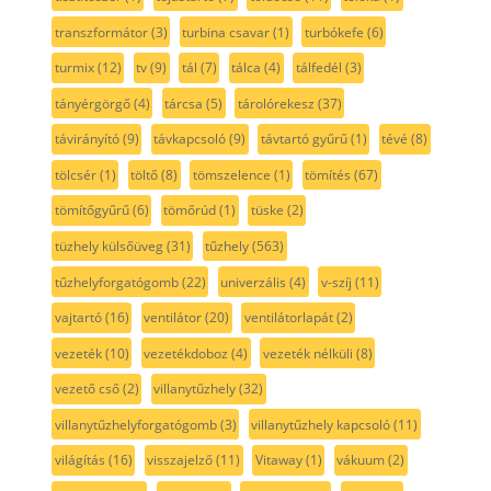
transzformátor
(3)
turbina csavar
(1)
turbókefe
(6)
turmix
(12)
tv
(9)
tál
(7)
tálca
(4)
tálfedél
(3)
tányérgörgő
(4)
tárcsa
(5)
tárolórekesz
(37)
távirányító
(9)
távkapcsoló
(9)
távtartó gyűrű
(1)
tévé
(8)
tölcsér
(1)
töltő
(8)
tömszelence
(1)
tömítés
(67)
tömítőgyűrű
(6)
tömőrúd
(1)
tüske
(2)
tüzhely külsőüveg
(31)
tűzhely
(563)
tűzhelyforgatógomb
(22)
univerzális
(4)
v-szíj
(11)
vajtartó
(16)
ventilátor
(20)
ventilátorlapát
(2)
vezeték
(10)
vezetékdoboz
(4)
vezeték nélküli
(8)
vezető cső
(2)
villanytűzhely
(32)
villanytűzhelyforgatógomb
(3)
villanytűzhely kapcsoló
(11)
világítás
(16)
visszajelző
(11)
Vitaway
(1)
vákuum
(2)