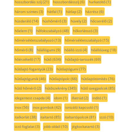
hosszbordás szíj
(21)
hosszbordásszíj
(6)
hurkatöltő
(1)
három szintes
(3)
hátfal
(1)
hátlap
(2)
házrész
(6)
húsdaráló
(14)
húshőmérő
(3)
hüvely
(2)
hőcserélő
(2)
hőelem
(1)
hőfokszabályzó
(48)
hőkorlátozó
(3)
hőmérsékletszabályozó
(13)
hőmérsékletszabályzó
(15)
hőmérő
(8)
hőállógumi
(9)
hőálló izzó
(4)
hőállóüveg
(18)
hőérzékelő
(17)
hűtő
(634)
hűtőajtó-tartozék
(69)
hűtőajtó fogantyúk
(23)
hűtőajtógumi
(77)
hűtőajtógumik
(46)
hűtőajtópolc
(66)
hűtőajtótömítés
(76)
hűtő hőmérő
(2)
hűtőszekrény
(345)
hűtő üvegpolcok
(85)
idegentest csapda
(4)
idom
(1)
illatrúd
(2)
indító
(1)
inox
(56)
inox gombok
(42)
ionizáló kapcsoló
(1)
italkorlát
(38)
italtartó
(85)
italtartópolcok
(81)
izzó
(10)
izzó foglalat
(3)
jobb oldali
(10)
jégkockatartó
(3)