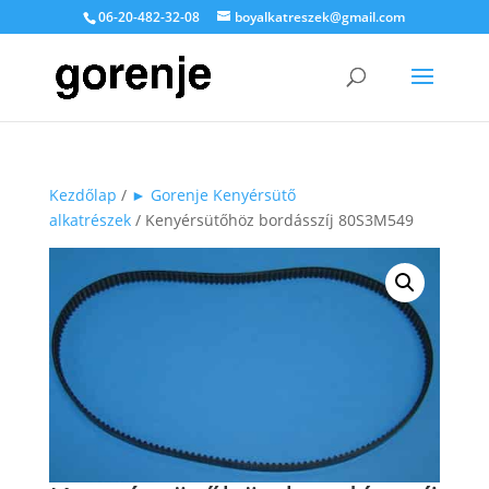
06-20-482-32-08
boyalkatreszek@gmail.com
Kezdőlap
/
► Gorenje Kenyérsütő
alkatrészek
/ Kenyérsütőhöz bordásszíj 80S3M549