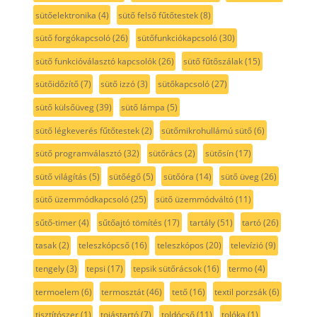
sütőelektronika
(4)
sütő felső fűtőtestek
(8)
sütő forgókapcsoló
(26)
sütőfunkciókapcsoló
(30)
sütő funkcióválasztó kapcsolók
(26)
sütő fűtőszálak
(15)
sütőidőzítő
(7)
sütő izzó
(3)
sütőkapcsoló
(27)
sütő külsőüveg
(39)
sütő lámpa
(5)
sütő légkeverés fűtőtestek
(2)
sütőmikrohullámú sütő
(6)
sütő programválasztó
(32)
sütőrács
(2)
sütősín
(17)
sütő világítás
(5)
sütőégő
(5)
sütőóra
(14)
sütő üveg
(26)
sütő üzemmódkapcsoló
(25)
sütő üzemmódváltó
(11)
sűtő-timer
(4)
sűtőajtó tömítés
(17)
tartály
(51)
tartó
(26)
tasak
(2)
teleszkópcső
(16)
teleszkópos
(20)
televízió
(9)
tengely
(3)
tepsi
(17)
tepsik sütőrácsok
(16)
termo
(4)
termoelem
(6)
termosztát
(46)
tető
(16)
textil porzsák
(6)
tisztítószer
(1)
tojástartó
(7)
toldócső
(11)
tolóka
(1)