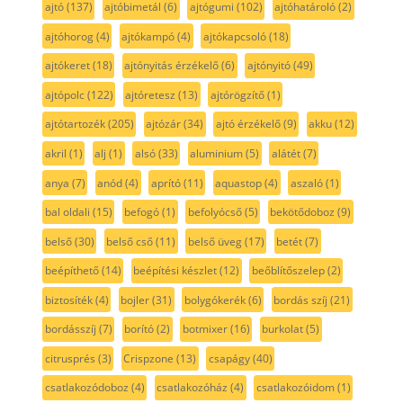
ajtó
(137)
ajtóbimetál
(6)
ajtógumi
(102)
ajtóhatároló
(2)
ajtóhorog
(4)
ajtókampó
(4)
ajtókapcsoló
(18)
ajtókeret
(18)
ajtónyitás érzékelő
(6)
ajtónyitó
(49)
ajtópolc
(122)
ajtóretesz
(13)
ajtórögzítő
(1)
ajtótartozék
(205)
ajtózár
(34)
ajtó érzékelő
(9)
akku
(12)
akril
(1)
alj
(1)
alsó
(33)
aluminium
(5)
alátét
(7)
anya
(7)
anód
(4)
aprító
(11)
aquastop
(4)
aszaló
(1)
bal oldali
(15)
befogó
(1)
befolyócső
(5)
bekötődoboz
(9)
belső
(30)
belső cső
(11)
belső üveg
(17)
betét
(7)
beépíthető
(14)
beépítési készlet
(12)
beőblítőszelep
(2)
biztosíték
(4)
bojler
(31)
bolygókerék
(6)
bordás szíj
(21)
bordásszíj
(7)
borító
(2)
botmixer
(16)
burkolat
(5)
citrusprés
(3)
Crispzone
(13)
csapágy
(40)
csatlakozódoboz
(4)
csatlakozóház
(4)
csatlakozóidom
(1)