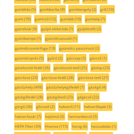
gombház
(5)
gombkarika
(8)
gombtengely
(2)
grill
(10)
gumi
(76)
gumicső
(12)
gumiláb
(10)
gumitalp
(7)
gyerekzár
(9)
gyújtó elektróda
(1)
gyújtótrafó
(2)
gyúrókampó
(1)
gyümölcsaszaló
(1)
gyümölcscentrifuga
(13)
gyümölcs passzírozó
(2)
gyümölcsprés
(5)
gyűrű
(2)
gázcsap
(3)
gázcső
(1)
gázelosztó-fedél
(26)
gázelosztó-tető
(25)
gázlap
(23)
gázrózsa
(23)
gázrózsa-fedél
(28)
gázrózsa-tető
(27)
gáztűzhely
(499)
gáztűzhelyégőfedél
(7)
gázégő
(4)
gázégőfedél
(28)
gázégőtető
(25)
gégecső
(22)
görgő
(36)
gőzsütő
(2)
habverő
(11)
habverőlapát
(3)
habverőszár
(7)
hajtómű
(5)
harmonikacső
(5)
HEPA Filter
(39)
Hisense
(115)
horog
(6)
hosszabítás
(1)