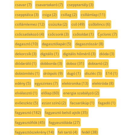
csavar
(7)
csavartakaró
(7)
csepptartály
(3)
csepptálca
(3)
csiga
(2)
csillag
(2)
csillámlap
(11)
csillámlemez
(12)
csúszka
(2)
cső
(49)
csőbilincs
(6)
csőcsatlakozó
(4)
csőcsonk
(3)
csőtoldat
(1)
Cyclonic
(7)
dagasztó
(10)
dagasztólapát
(5)
dagasztószár
(8)
dekorcsík
(3)
digitális
(1)
digitális hőmérő
(3)
dióda
(3)
diódaráló
(1)
dobborda
(3)
doboz
(31)
dobtartó
(2)
dobtömítés
(1)
drótpolc
(9)
dugó
(1)
díszléc
(5)
E14
(1)
edény
(5)
egyszintes
(7)
elektronika
(13)
elektróda
(8)
elválasztó
(1)
előlap
(60)
energia szabályzó
(2)
evőeszköz
(5)
ezüst színű
(2)
facsarókúp
(1)
fagadó
(1)
fagyasztó
(182)
fagyasztó belső ajtók
(35)
fagyasztófiók
(45)
fagyasztóláda
(27)
fagyasztószekrény
(14)
fali tartó
(4)
fedél
(38)