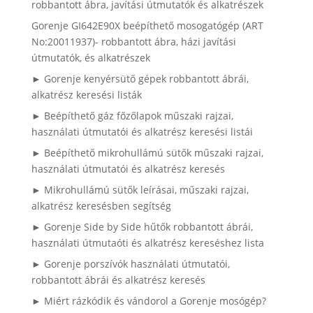
robbantott ábra, javítási útmutatók és alkatrészek
Gorenje GI642E90X beépíthető mosogatógép (ART
No:20011937)- robbantott ábra, házi javítási
útmutatók, és alkatrészek
► Gorenje kenyérsütő gépek robbantott ábrái,
alkatrész keresési listák
► Beépíthető gáz főzőlapok műszaki rajzai,
használati útmutatói és alkatrész keresési listái
► Beépíthető mikrohullámú sütők műszaki rajzai,
használati útmutatói és alkatrész keresés
► Mikrohullámú sütők leírásai, műszaki rajzai,
alkatrész keresésben segítség
► Gorenje Side by Side hűtők robbantott ábrái,
használati útmutaóti és alkatrész kereséshez lista
► Gorenje porszívók használati útmutatói,
robbantott ábrái és alkatrész keresés
► Miért rázkódik és vándorol a Gorenje mosógép?