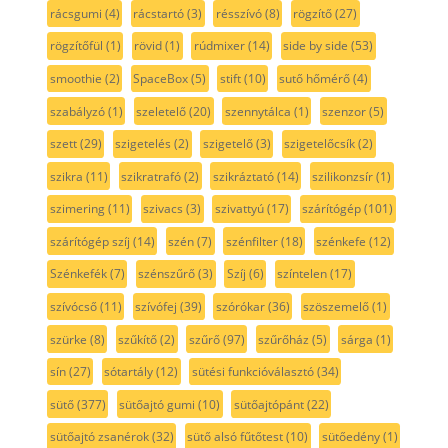
rácsgumi
(4)
rácstartó
(3)
résszívó
(8)
rögzítő
(27)
rögzítőfül
(1)
rövid
(1)
rúdmixer
(14)
side by side
(53)
smoothie
(2)
SpaceBox
(5)
stift
(10)
sutő hőmérő
(4)
szabályzó
(1)
szeletelő
(20)
szennytálca
(1)
szenzor
(5)
szett
(29)
szigetelés
(2)
szigetelő
(3)
szigetelőcsík
(2)
szikra
(11)
szikratrafó
(2)
szikráztató
(14)
szilikonzsír
(1)
szimering
(11)
szivacs
(3)
szivattyú
(17)
szárítógép
(101)
szárítógép szíj
(14)
szén
(7)
szénfilter
(18)
szénkefe
(12)
Szénkefék
(7)
szénszűrő
(3)
Szíj
(6)
színtelen
(17)
szívócső
(11)
szívófej
(39)
szórókar
(36)
szöszemelő
(1)
szürke
(8)
szűkítő
(2)
szűrő
(97)
szűrőház
(5)
sárga
(1)
sín
(27)
sótartály
(12)
sütési funkcióválasztó
(34)
sütő
(377)
sütőajtó gumi
(10)
sütőajtópánt
(22)
sütőajtó zsanérok
(32)
sütő alsó fűtőtest
(10)
sütőedény
(1)