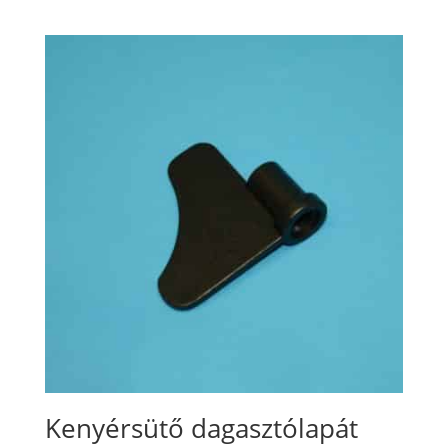
Kenyérsütő dagasztólapát