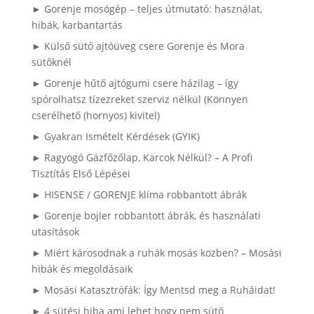
► Gorenje mosógép – teljes útmutató: használat,
hibák, karbantartás
► Külső sütő ajtóüveg csere Gorenje és Mora
sütőknél
► Gorenje hűtő ajtógumi csere házilag – így
spórolhatsz tízezreket szerviz nélkül (Könnyen
cserélhető (hornyos) kivitel)
► Gyakran Ismételt Kérdések (GYIK)
► Ragyogó Gázfőzőlap, Karcok Nélkül? – A Profi
Tisztítás Első Lépései
► HISENSE / GORENJE klíma robbantott ábrák
► Gorenje bojler robbantott ábrák, és használati
utasítások
► Miért károsodnak a ruhák mosás közben? – Mosási
hibák és megoldásaik
► Mosási Katasztrófák: Így Mentsd meg a Ruháidat!
► 4 sütési hiba ami lehet hogy nem sütő