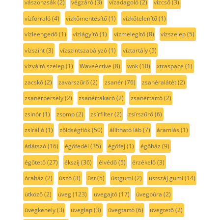
vászonzsák
(2)
végzáró
(3)
vízadagoló
(2)
vízcső
(3)
vízforraló
(4)
vízkőmentesítő
(1)
vízkőtelenítő
(1)
vízleengedő
(1)
vízlágyító
(1)
vízmelegítő
(8)
vízszelep
(5)
vízszint
(3)
vízszintszabályzó
(1)
víztartály
(5)
vízváltó szelep
(1)
WaveActive
(8)
wok
(10)
xtraspace
(1)
zacskó
(2)
zavarszűrő
(2)
zsanér
(76)
zsanéralátét
(2)
zsanérpersely
(2)
zsanértakaró
(2)
zsanértartó
(2)
zsinór
(1)
zsomp
(2)
zsírfilter
(2)
zsírszűrő
(6)
zsírálló
(1)
zöldségfiók
(50)
állítható láb
(7)
áramlás
(1)
átlátszó
(16)
égőfedél
(35)
égőfej
(1)
égőház
(9)
égőtető
(27)
ékszíj
(36)
élvédő
(5)
érzékelő
(3)
óraház
(2)
úszó
(3)
üst
(5)
üstgumi
(2)
üstszáj gumi
(14)
ütköző
(2)
üveg
(123)
üvegajtó
(17)
üvegbúra
(2)
üvegkehely
(3)
üveglap
(3)
üvegtartó
(6)
üvegtető
(2)