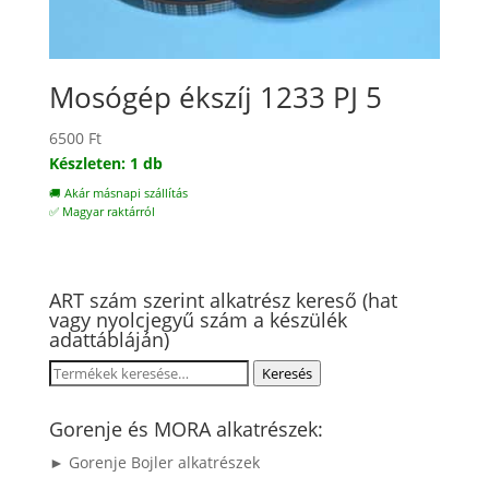
Mosógép ékszíj 1233 PJ 5
6500
Ft
Készleten: 1 db
🚚 Akár másnapi szállítás
✅ Magyar raktárról
ART szám szerint alkatrész kereső (hat
vagy nyolcjegyű szám a készülék
adattábláján)
Keresés
Keresés
a
következőre:
Gorenje és MORA alkatrészek:
► Gorenje Bojler alkatrészek