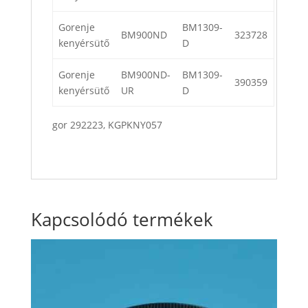
Gorenje
BM1309-
BM900ND
323728
kenyérsütő
D
Gorenje
BM900ND-
BM1309-
390359
kenyérsütő
UR
D
gor 292223, KGPKNY057
Kapcsolódó termékek