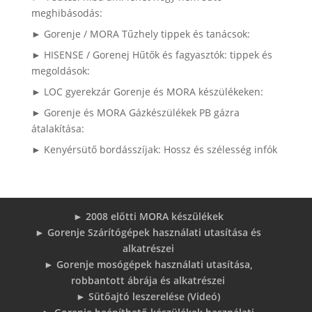
meghibásodás:
► Gorenje / MORA Tűzhely tippek és tanácsok:
► HISENSE / Gorenej Hűtők és fagyasztók: tippek és
megoldások:
► LOC gyerekzár Gorenje és MORA készülékeken:
► Gorenje és MORA Gázkészülékek PB gázra
átalakítása:
► Kenyérsütő bordásszíjak: Hossz és szélesség infók
► 2008 előtti MORA készülékek
► Gorenje Szárítógépek használati utasítása és
alkatrészei
► Gorenje mosógépek használati utasítása,
robbantott ábrája és alkatrészei
► Sütőajtó leszerelése (Videó)