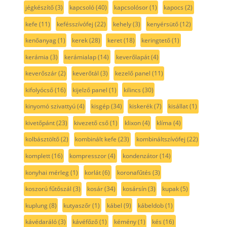
jégkészítő
(3)
kapcsoló
(40)
kapcsolósor
(1)
kapocs
(2)
kefe
(11)
kefésszívófej
(22)
kehely
(3)
kenyérsütő
(12)
kenőanyag
(1)
kerek
(28)
keret
(18)
keringtető
(1)
kerámia
(3)
kerámialap
(14)
keverőlapát
(4)
keverőszár
(2)
keverőtál
(3)
kezelő panel
(11)
kifolyócső
(16)
kijelző panel
(1)
kilincs
(30)
kinyomó szivattyú
(4)
kisgép
(34)
kiskerék
(7)
kisállat
(1)
kivetőpánt
(23)
kivezető cső
(1)
klixon
(4)
klíma
(4)
kolbásztöltő
(2)
kombinált kefe
(23)
kombináltszívófej
(22)
komplett
(16)
kompresszor
(4)
kondenzátor
(14)
konyhai mérleg
(1)
korlát
(6)
koronafűtés
(3)
koszorú fűtőszál
(3)
kosár
(34)
kosársín
(3)
kupak
(5)
kuplung
(8)
kutyaszőr
(1)
kábel
(9)
kábeldob
(1)
kávédaráló
(3)
kávéfőző
(1)
kémény
(1)
kés
(16)