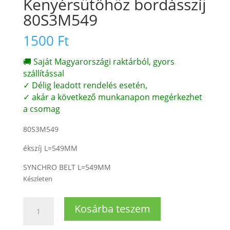
Kenyérsütőhöz bordásszíj
80S3M549
1500
Ft
🚚 Saját Magyarországi raktárból, gyors
szállítással
✓ Délig leadott rendelés esetén,
✓ akár a következő munkanapon megérkezhet
a csomag
80S3M549
ékszíj L=549MM
SYNCHRO BELT L=549MM
Készleten
Kenyérsütőhöz
Kosárba teszem
bordásszíj
80S3M549