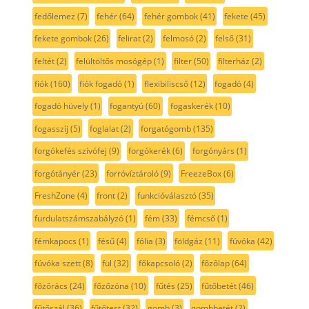
fedőlemez
(7)
fehér
(64)
fehér gombok
(41)
fekete
(45)
fekete gombok
(26)
felirat
(2)
felmosó
(2)
felső
(31)
feltét
(2)
felültöltős mosógép
(1)
filter
(50)
filterház
(2)
fiók
(160)
fiók fogadó
(1)
flexibiliscső
(12)
fogadó
(4)
fogadó hüvely
(1)
fogantyú
(60)
fogaskerék
(10)
fogasszíj
(5)
foglalat
(2)
forgatógomb
(135)
forgókefés szívófej
(9)
forgókerék
(6)
forgónyárs
(1)
forgótányér
(23)
forróvíztároló
(9)
FreezeBox
(6)
FreshZone
(4)
front
(2)
funkcióválasztó
(35)
furdulatszámszabályzó
(1)
fém
(33)
fémcső
(1)
fémkapocs
(1)
fésű
(4)
fólia
(3)
földgáz
(11)
fúvóka
(42)
fúvóka szett
(8)
fül
(32)
főkapcsoló
(2)
főzőlap
(64)
főzőrács
(24)
főzőzóna
(10)
fűtés
(25)
fűtőbetét
(46)
fűtőszál
(36)
fűtőtest
(32)
gomb
(3)
gombbetét
(2)