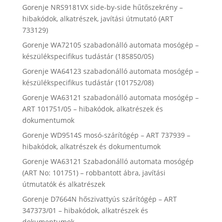
Gorenje NRS9181VX side-by-side hűtőszekrény –
hibakódok, alkatrészek, javítási útmutató (ART
733129)
Gorenje WA72105 szabadonálló automata mosógép –
készülékspecifikus tudástár (185850/05)
Gorenje WA64123 szabadonálló automata mosógép –
készülékspecifikus tudástár (101752/08)
Gorenje WA63121 szabadonálló automata mosógép –
ART 101751/05 – hibakódok, alkatrészek és
dokumentumok
Gorenje WD9514S mosó-szárítógép – ART 737939 –
hibakódok, alkatrészek és dokumentumok
Gorenje WA63121 Szabadonálló automata mosógép
(ART No: 101751) – robbantott ábra, javítási
útmutatók és alkatrészek
Gorenje D7664N hőszivattyús szárítógép – ART
347373/01 – hibakódok, alkatrészek és
dokumentumok