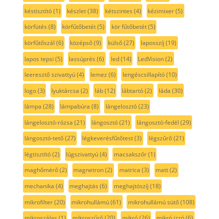
késtisztító
(1)
készlet
(38)
kétszintes
(4)
kézimixer
(5)
körfütés
(8)
körfűtőbetét
(5)
kör fűtőbetét
(5)
körfűtőszál
(6)
középső
(9)
külső
(27)
laposszíj
(19)
lapos tepsi
(5)
lassúprés
(6)
led
(14)
LedVision
(2)
leeresztő szivattyú
(4)
lemez
(6)
lengéscsillapító
(10)
logo
(3)
lyuktárcsa
(2)
láb
(12)
lábtartó
(2)
láda
(30)
lámpa
(28)
lámpabúra
(8)
lángelosztó
(23)
lángelosztó-rózsa
(21)
lángosztó
(21)
lángosztó-fedél
(29)
lángosztó-tető
(27)
légkeverésfűtőtest
(3)
légszűrő
(21)
légtisztító
(2)
lúgszivattyú
(4)
macsakszőr
(1)
maghőmérő
(2)
magnetron
(2)
matrica
(3)
matt
(2)
mechanika
(4)
meghajtás
(6)
meghajtószíj
(18)
mikrofilter
(20)
mikrohullámú
(61)
mikrohullámú sütő
(108)
mikroszálas
(1)
mikroszűrő
(20)
mikró
(26)
mikró izzó
(6)