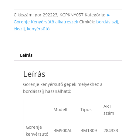
mennyiség
Cikkszám:
gor 292223, KGPKNY057
Kategória:
►
Gorenje Kenyérsütő alkatrészek
Címkék:
bordás szíj
,
ékszíj
,
kenyérsütő
Leírás
Leírás
Gorenje kenyérsütő gépek melyekhez a
bordásszíj használható:
ART
Modell
Típus
szám
Gorenje
BM900AL
BM1309
284333
kenyérsütő