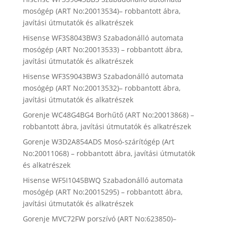
mosógép (ART No:20013534)– robbantott ábra,
javítási útmutatók és alkatrészek
Hisense WF3S8043BW3 Szabadonálló automata
mosógép (ART No:20013533) – robbantott ábra,
javítási útmutatók és alkatrészek
Hisense WF3S9043BW3 Szabadonálló automata
mosógép (ART No:20013532)– robbantott ábra,
javítási útmutatók és alkatrészek
Gorenje WC48G4BG4 Borhűtő (ART No:20013868) –
robbantott ábra, javítási útmutatók és alkatrészek
Gorenje W3D2A854ADS Mosó-szárítógép (Art
No:20011068) – robbantott ábra, javítási útmutatók
és alkatrészek
Hisense WF5I1045BWQ Szabadonálló automata
mosógép (ART No:20015295) – robbantott ábra,
javítási útmutatók és alkatrészek
Gorenje MVC72FW porszívó (ART No:623850)–