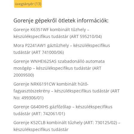
üvegtányér
(13)
Gorenje gépekről ötletek információk:
Gorenje K6351WF kombinált tűzhely –
készülékspecifikus tudástár (ART 595210/04)
Mora P2241AW1 gáztűzhely – készülékspecifikus
tudástár (ART 741000/06)
Gorenje WNHEI62SAS szabadonálló automata
mosógép – készülékspecifikus tudástár (ART
20009500)
Gorenje NRK6191CW kombinált hűtő-
fagyasztószekrény – készülékspecifikus tudástár (ART
No: 499306/01)
Gorenje G640XHS gázfőzőlap – készülékspecifikus
tudástár (ART: 742061/01)
Gorenje K52CLB kombinált tűzhely (ART: 730125/02) –
készülékspecifikus tudástár