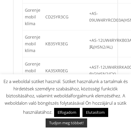
Gorenje
+AS-
mobil
CD25YR3CG
09UW4RYRCD03A(HS
klíma
Gorenje
+AS-12UW4RYRKB0
mobil
KB35YR3EG
风(HSN2/AL)
klíma
Gorenje
+AST-12UW4RXRKA
mobil
KA35XR0EG
向G(HSN2/CY)
klíma
Ez a weboldal sütiket használ. Sütiket használunk a tartalmak és
hirdetések személyre szabásához, közösségi funkciók
Gorenje
+AS-12UW4RYRKC0
biztosításához, valamint weboldalforgalmunk elemzéséhez. A
mobil
REA35IN KC
(GRJ/UA)
weboldalon való böngészés folytatásával Ön hozzájárul a sütik
klíma
használatához.
Elfogadom
Elutasítom
Gorenje
+AS-09UW4RYRKC0
Tudjon meg többet!
mobil
REA26IN KC
(GRJ/GE)