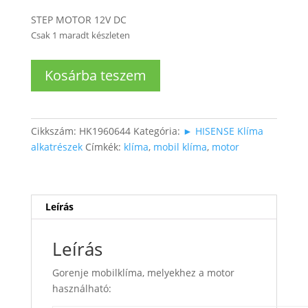
STEP MOTOR 12V DC
Csak 1 maradt készleten
Klíma
Kosárba teszem
beltéri
lamella
mozgató
motor
Cikkszám:
HK1960644
Kategória:
► HISENSE Klíma
(12V
alkatrészek
Címkék:
klíma
,
mobil klíma
,
motor
,
léptetőmotor)
mennyiség
Leírás
Leírás
Gorenje mobilklíma, melyekhez a motor
használható: