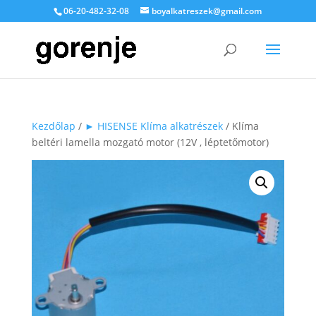
06-20-482-32-08
boyalkatreszek@gmail.com
Kezdőlap
/
► HISENSE Klíma alkatrészek
/ Klíma
beltéri lamella mozgató motor (12V , léptetőmotor)