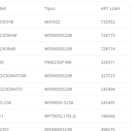
ell
Típus
ART szám
235SYB
MXY55Z
732952
23ORAW
WD900DI523B
728173
23ORAB
WD900DI523B
728174
20
P90D23SP-M8
320371
O23ORAITOW
WD900DI523B
323723
O23ORAITO
WD900DI523B
245494
O-23A
WD900DI-523A
245495
11
WP700ISL17Q-2I
186666
23ST
WD900DI523B
498275