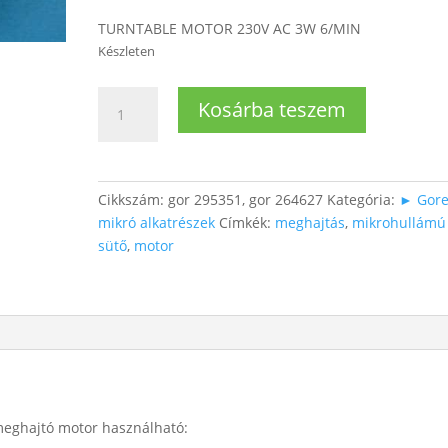
TURNTABLE MOTOR 230V AC 3W 6/MIN
Készleten
Mikró
Kosárba teszem
tányérmeghajtó
motor
mennyiség
Cikkszám:
gor 295351, gor 264627
Kategória:
► Gore
mikró alkatrészek
Címkék:
meghajtás
,
mikrohullámú
sütő
,
motor
meghajtó motor használható: