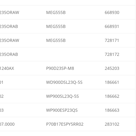
235ORAW
MEG555B
668930
235ORAB
MEG555B
668931
235ORAW
MEG555B
728171
235ORAB
728172
1240AX
P90D23SP-M8
245203
01
WD900DSL23Q-5S
186661
02
WP900SL23Q-5S
186662
03
WP900ESP23QS
186663
7.0000
P70B17ESPY5RR02
283102