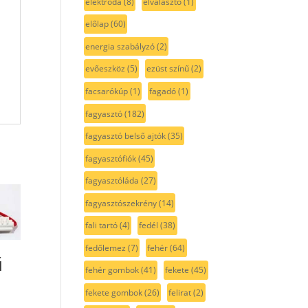
elektróda
(8)
elválasztó
(1)
előlap
(60)
energia szabályzó
(2)
evőeszköz
(5)
ezüst színű
(2)
facsarókúp
(1)
fagadó
(1)
fagyasztó
(182)
fagyasztó belső ajtók
(35)
fagyasztófiók
(45)
fagyasztóláda
(27)
fagyasztószekrény
(14)
fali tartó
(4)
fedél
(38)
fedőlemez
(7)
fehér
(64)
ű
fehér gombok
(41)
fekete
(45)
fekete gombok
(26)
felirat
(2)