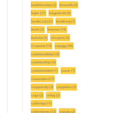
beőblítőszelep
(2)
biztosíték
(4)
bojler
(31)
bolygókerék
(6)
bordás szíj
(21)
bordásszíj
(7)
borító
(2)
botmixer
(16)
burkolat
(5)
citrusprés
(3)
Crispzone
(13)
csapágy
(40)
csatlakozódoboz
(4)
csatlakozóház
(4)
csatlakozóidom
(1)
csavar
(7)
csavartakaró
(7)
csepptartály
(3)
csepptálca
(3)
csiga
(2)
csillag
(2)
csillámlap
(11)
csillámlemez
(12)
csúszka
(2)