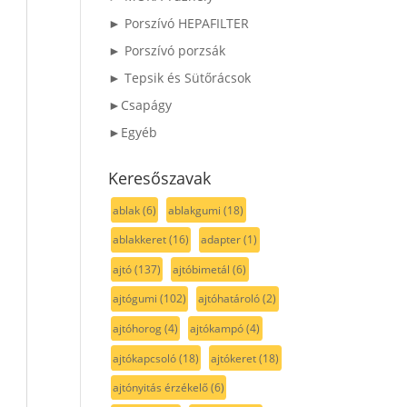
► Porszívó HEPAFILTER
► Porszívó porzsák
► Tepsik és Sütőrácsok
►Csapágy
►Egyéb
Keresőszavak
ablak
(6)
ablakgumi
(18)
ablakkeret
(16)
adapter
(1)
ajtó
(137)
ajtóbimetál
(6)
ajtógumi
(102)
ajtóhatároló
(2)
ajtóhorog
(4)
ajtókampó
(4)
ajtókapcsoló
(18)
ajtókeret
(18)
ajtónyitás érzékelő
(6)