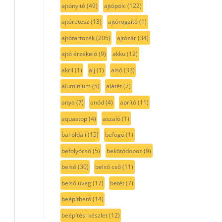
ajtónyitó
(49)
ajtópolc
(122)
ajtóretesz
(13)
ajtórögzítő
(1)
ajtótartozék
(205)
ajtózár
(34)
ajtó érzékelő
(9)
akku
(12)
akril
(1)
alj
(1)
alsó
(33)
aluminium
(5)
alátét
(7)
anya
(7)
anód
(4)
aprító
(11)
aquastop
(4)
aszaló
(1)
bal oldali
(15)
befogó
(1)
befolyócső
(5)
bekötődoboz
(9)
belső
(30)
belső cső
(11)
belső üveg
(17)
betét
(7)
beépíthető
(14)
beépítési készlet
(12)