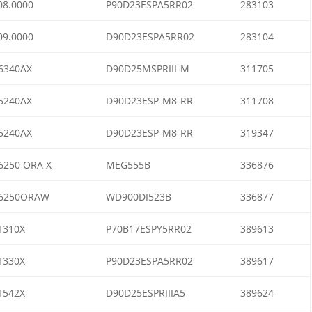
8.0000
P90D23ESPA5RR02
283103
9.0000
D90D23ESPA5RR02
283104
6340AX
D90D25MSPRIII-M
311705
5240AX
D90D23ESP-M8-RR
311708
5240AX
D90D23ESP-M8-RR
319347
250 ORA X
MEG555B
336876
6250ORAW
WD900DI523B
336877
T310X
P70B17ESPY5RR02
389613
T330X
P90D23ESPA5RR02
389617
T542X
D90D25ESPRIIIA5
389624