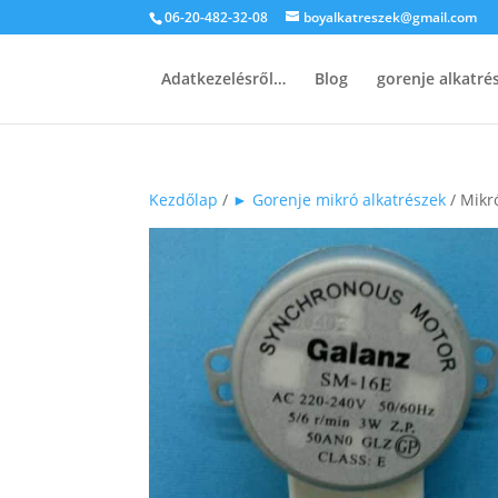
06-20-482-32-08
boyalkatreszek@gmail.com
Adatkezelésről…
Blog
gorenje alkatr
Kezdőlap
/
► Gorenje mikró alkatrészek
/ Mikr