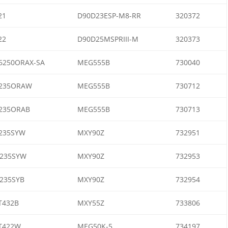
21
D90D23ESP-M8-RR
320372
22
D90D25MSPRIII-M
320373
6250ORAX-SA
MEG555B
730040
235ORAW
MEG555B
730712
235ORAB
MEG555B
730713
235SYW
MXY90Z
732951
235SYW
MXY90Z
732953
235SYB
MXY90Z
732954
T432B
MXY55Z
733806
T422W
MEG50K-5
734197