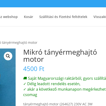
ész webshop
Kosár
Szállítási és Fizetési feltételek
Visszak
ó tányérmeghajtó motor
Mikró tányérmeghajtó
motor
4500
Ft
🚚 Saját Magyarországi raktárból, gyors szállítá
✓ Délig leadott rendelés esetén,
✓ akár a következő munkanapon megérkezhet
csomag
tányérmeghajtó motor (264627) 230V AC 3W