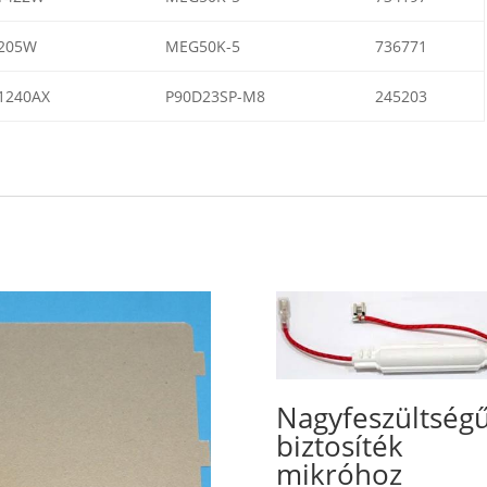
205W
MEG50K-5
736771
1240AX
P90D23SP-M8
245203
Nagyfeszültség
biztosíték
mikróhoz