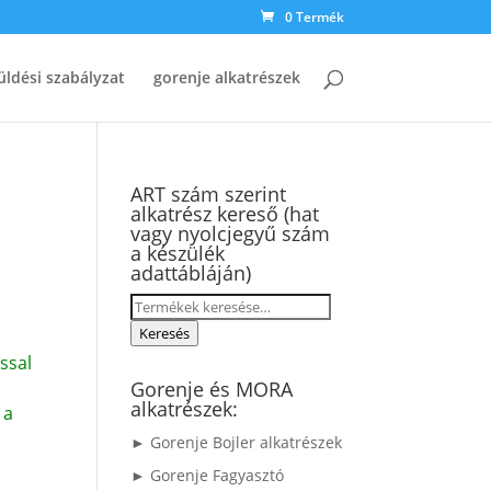
0 Termék
üldési szabályzat
gorenje alkatrészek
ART szám szerint
alkatrész kereső (hat
vagy nyolcjegyű szám
a készülék
adattábláján)
Keresés
a
Keresés
következőre:
ssal
Gorenje és MORA
alkatrészek:
 a
► Gorenje Bojler alkatrészek
► Gorenje Fagyasztó