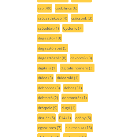
cső
(49)
csőbilincs
(6)
csőcsatlakozó
(4)
csőcsonk
(3)
csőtoldat
(1)
Cyclonic
(7)
dagasztó
(10)
dagasztólapát
(5)
dagasztószár
(8)
dekorcsík
(3)
digitális
(1)
digitális hőmérő
(3)
dióda
(3)
diódaráló
(1)
dobborda
(3)
doboz
(31)
dobtartó
(2)
dobtömítés
(1)
drótpolc
(9)
dugó
(1)
díszléc
(5)
E14
(1)
edény
(5)
egyszintes
(7)
elektronika
(13)