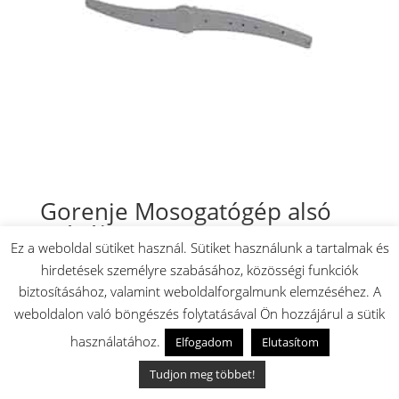
Gorenje Mosogatógép alsó
szórókar
Ez a weboldal sütiket használ. Sütiket használunk a tartalmak és
9900
Ft
hirdetések személyre szabásához, közösségi funkciók
Készleten: 1 db
biztosításához, valamint weboldalforgalmunk elemzéséhez. A
weboldalon való böngészés folytatásával Ön hozzájárul a sütik
🚚 Akár másnapi szállítás
✅ Magyar raktárról
használatához.
Elfogadom
Elutasítom
Tudjon meg többet!