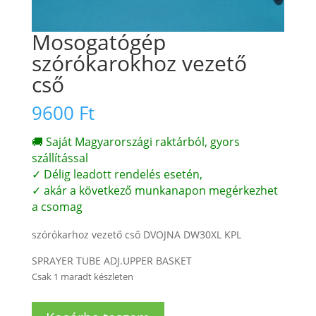
Mosogatógép
szórókarokhoz vezető
cső
9600
Ft
🚚 Saját Magyarországi raktárból, gyors
szállítással
✓ Délig leadott rendelés esetén,
✓ akár a következő munkanapon megérkezhet
a csomag
szórókarhoz vezető cső DVOJNA DW30XL KPL
SPRAYER TUBE ADJ.UPPER BASKET
Csak 1 maradt készleten
Mosogatógép