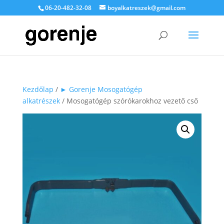
06-20-482-32-08
boyalkatreszek@gmail.com
Kezdőlap
/
► Gorenje Mosogatógép
alkatrészek
/ Mosogatógép szórókarokhoz vezető cső