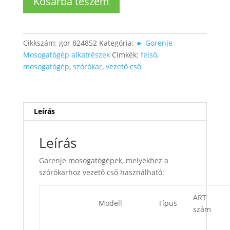
Kosárba teszem
szórókarokhoz
vezető
cső
mennyiség
Cikkszám:
gor 824852
Kategória:
► Gorenje
Mosogatógép alkatrészek
Címkék:
felső
,
mosogatógép
,
szórókar
,
vezető cső
Leírás
Leírás
Gorenje mosogatógépek, melyekhez a
szórókarhoz vezető cső használható:
ART
Modell
Típus
szám