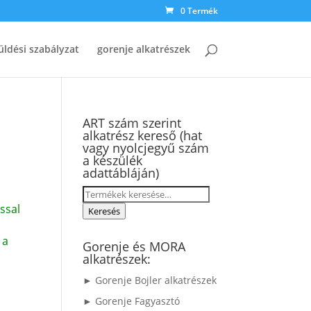
0 Termék
üldési szabályzat
gorenje alkatrészek
ART szám szerint
alkatrész kereső (hat
vagy nyolcjegyű szám
a készülék
adattábláján)
Keresés
ssal
a
Keresés
következőre:
 a
Gorenje és MORA
alkatrészek:
► Gorenje Bojler alkatrészek
► Gorenje Fagyasztó