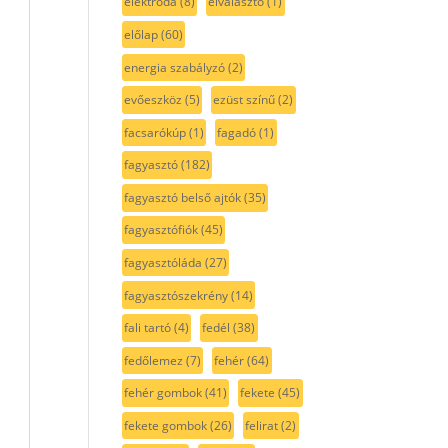
elektróda
(8)
elválasztó
(1)
előlap
(60)
energia szabályzó
(2)
evőeszköz
(5)
ezüst színű
(2)
facsarókúp
(1)
fagadó
(1)
fagyasztó
(182)
fagyasztó belső ajtók
(35)
fagyasztófiók
(45)
fagyasztóláda
(27)
fagyasztószekrény
(14)
fali tartó
(4)
fedél
(38)
fedőlemez
(7)
fehér
(64)
fehér gombok
(41)
fekete
(45)
fekete gombok
(26)
felirat
(2)