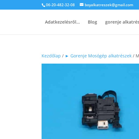
06-20-482-32-08
boyalkatreszek@gmail.com
Adatkezelésről…
Blog
gorenje alkatr
Kezdőlap
/
► Gorenje Mosógép alkatrészek
/ M