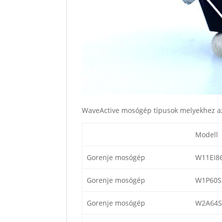
WaveActive mosógép típusok melyekhez az
Modell
Gorenje mosógép
W11EI8
Gorenje mosógép
W1P60S
Gorenje mosógép
W2A64S