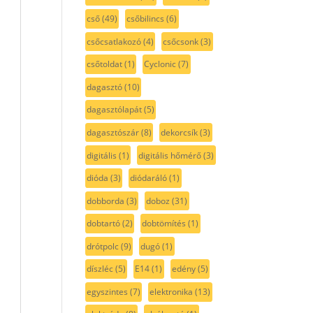
cső
(49)
csőbilincs
(6)
csőcsatlakozó
(4)
csőcsonk
(3)
csőtoldat
(1)
Cyclonic
(7)
dagasztó
(10)
dagasztólapát
(5)
dagasztószár
(8)
dekorcsík
(3)
digitális
(1)
digitális hőmérő
(3)
dióda
(3)
diódaráló
(1)
dobborda
(3)
doboz
(31)
dobtartó
(2)
dobtömítés
(1)
drótpolc
(9)
dugó
(1)
díszléc
(5)
E14
(1)
edény
(5)
egyszintes
(7)
elektronika
(13)