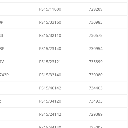
PS15/11080
729289
3P
PS15/33160
730983
S3
PS15/32110
730578
3P
PS15/23140
730954
RV
PS15/23121
735899
743P
PS15/33140
730980
PS15/46142
734403
2
PS15/34120
734933
PS15/24142
729389
PS15/44140
735007