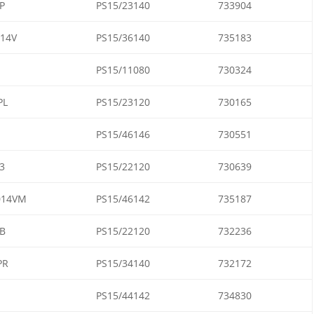
P
PS15/23140
733904
14V
PS15/36140
735183
PS15/11080
730324
PL
PS15/23120
730165
PS15/46146
730551
3
PS15/22120
730639
014VM
PS15/46142
735187
B
PS15/22120
732236
PR
PS15/34140
732172
PS15/44142
734830