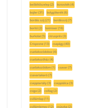
beőblítőszelep
(2)
biztosíték
(4)
bojler
(31)
bolygókerék
(6)
bordás szíj
(21)
bordásszíj
(7)
borító
(2)
botmixer
(16)
burkolat
(5)
citrusprés
(3)
Crispzone
(13)
csapágy
(40)
csatlakozódoboz
(4)
csatlakozóház
(4)
csatlakozóidom
(1)
csavar
(7)
csavartakaró
(7)
csepptartály
(3)
csepptálca
(3)
csiga
(2)
csillag
(2)
csillámlap
(11)
csillámlemez
(12)
csúszka
(2)