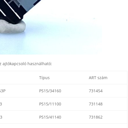
 ajtókapcsoló használható:
Típus
ART szám
63P
PS15/34160
731454
3
PS15/11100
731148
3
PS15/41140
731862