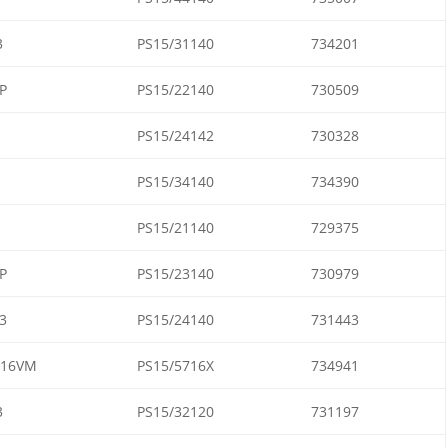
3
PS15/31140
734201
P
PS15/22140
730509
PS15/24142
730328
PS15/34140
734390
PS15/21140
729375
P
PS15/23140
730979
3
PS15/24140
731443
016VM
PS15/5716X
734941
3
PS15/32120
731197