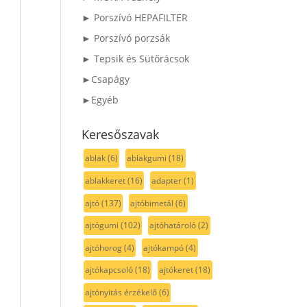
► Porszívó HEPAFILTER
► Porszívó porzsák
► Tepsik és Sütőrácsok
►Csapágy
►Egyéb
Keresőszavak
ablak
(6)
ablakgumi
(18)
ablakkeret
(16)
adapter
(1)
ajtó
(137)
ajtóbimetál
(6)
ajtógumi
(102)
ajtóhatároló
(2)
ajtóhorog
(4)
ajtókampó
(4)
ajtókapcsoló
(18)
ajtókeret
(18)
ajtónyitás érzékelő
(6)