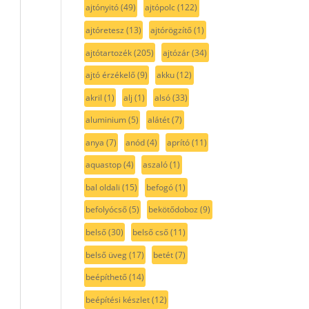
ajtónyitó
(49)
ajtópolc
(122)
ajtóretesz
(13)
ajtórögzítő
(1)
ajtótartozék
(205)
ajtózár
(34)
ajtó érzékelő
(9)
akku
(12)
akril
(1)
alj
(1)
alsó
(33)
aluminium
(5)
alátét
(7)
anya
(7)
anód
(4)
aprító
(11)
aquastop
(4)
aszaló
(1)
bal oldali
(15)
befogó
(1)
befolyócső
(5)
bekötődoboz
(9)
belső
(30)
belső cső
(11)
belső üveg
(17)
betét
(7)
beépíthető
(14)
beépítési készlet
(12)