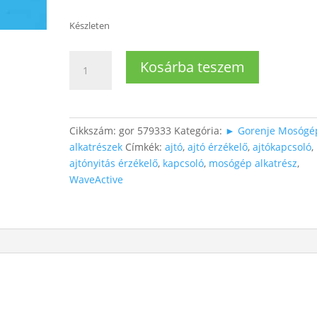
Készleten
Mosógép
Kosárba teszem
ajtókapcsoló
mennyiség
Cikkszám:
gor 579333
Kategória:
► Gorenje Mosógé
alkatrészek
Címkék:
ajtó
,
ajtó érzékelő
,
ajtókapcsoló
,
ajtónyitás érzékelő
,
kapcsoló
,
mosógép alkatrész
,
WaveActive