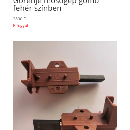
Gorenje mosógép gomb
fehér színben
2800
Ft
Elfogyott