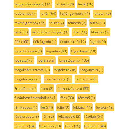
fagyasztószekrény
(14)
fali tartó
(4)
fedél
(38)
fedőlemez
(7)
fehér
(64)
fehér gombok
(41)
fekete
(45)
fekete gombok
(26)
felirat
(2)
felmosó
(2)
felső
(31)
feltét
(2)
felültöltős mosógép
(1)
filter
(50)
filterház
(2)
fiók
(160)
fiók fogadó
(1)
flexibiliscső
(12)
fogadó
(4)
fogadó hüvely
(1)
fogantyú
(60)
fogaskerék
(10)
fogasszíj
(5)
foglalat
(2)
forgatógomb
(135)
forgókefés szívófej
(9)
forgókerék
(6)
forgónyárs
(1)
forgótányér
(23)
forróvíztároló
(9)
FreezeBox
(6)
FreshZone
(4)
front
(2)
funkcióválasztó
(35)
furdulatszámszabályzó
(1)
fém
(33)
fémcső
(1)
fémkapocs
(1)
fésű
(4)
fólia
(3)
földgáz
(11)
fúvóka
(42)
fúvóka szett
(8)
fül
(32)
főkapcsoló
(2)
főzőlap
(64)
főzőrács
(24)
főzőzóna
(10)
fűtés
(25)
fűtőbetét
(46)