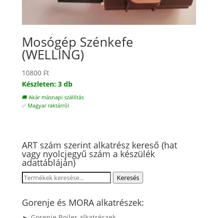
Mosógép Szénkefe
(WELLING)
10800
Ft
Készleten: 3 db
🚚 Akár másnapi szállítás
✅ Magyar raktárról
ART szám szerint alkatrész kereső (hat
vagy nyolcjegyű szám a készülék
adattábláján)
Keresés
Keresés
a
következőre:
Gorenje és MORA alkatrészek:
► Gorenje Bojler alkatrészek