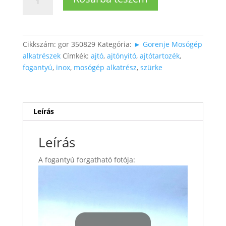
ajtónyó
fogantyú
INOX
színben
Cikkszám:
gor 350829
Kategória:
► Gorenje Mosógép
mennyiség
alkatrészek
Címkék:
ajtó
,
ajtónyitó
,
ajtótartozék
,
fogantyú
,
inox
,
mosógép alkatrész
,
szürke
Leírás
Leírás
A fogantyú forgatható fotója: