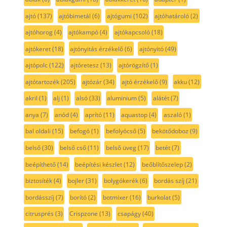
ajtó
(137)
ajtóbimetál
(6)
ajtógumi
(102)
ajtóhatároló
(2)
ajtóhorog
(4)
ajtókampó
(4)
ajtókapcsoló
(18)
ajtókeret
(18)
ajtónyitás érzékelő
(6)
ajtónyitó
(49)
ajtópolc
(122)
ajtóretesz
(13)
ajtórögzítő
(1)
ajtótartozék
(205)
ajtózár
(34)
ajtó érzékelő
(9)
akku
(12)
akril
(1)
alj
(1)
alsó
(33)
aluminium
(5)
alátét
(7)
anya
(7)
anód
(4)
aprító
(11)
aquastop
(4)
aszaló
(1)
bal oldali
(15)
befogó
(1)
befolyócső
(5)
bekötődoboz
(9)
belső
(30)
belső cső
(11)
belső üveg
(17)
betét
(7)
beépíthető
(14)
beépítési készlet
(12)
beőblítőszelep
(2)
biztosíték
(4)
bojler
(31)
bolygókerék
(6)
bordás szíj
(21)
bordásszíj
(7)
borító
(2)
botmixer
(16)
burkolat
(5)
citrusprés
(3)
Crispzone
(13)
csapágy
(40)