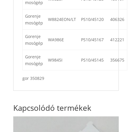
mosógép
Gorenje
W8824EON/LT
PS10/45120
406326
mosógép
Gorenje
WA986E
PS10/45167
412221
mosógép
Gorenje
W9845I
PS10/45145
356675
mosógép
gor 350829
Kapcsolódó termékek