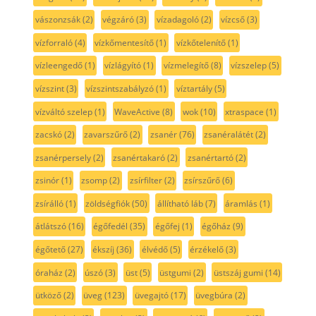
vászonzsák
(2)
végzáró
(3)
vízadagoló
(2)
vízcső
(3)
vízforraló
(4)
vízkőmentesítő
(1)
vízkőtelenítő
(1)
vízleengedő
(1)
vízlágyító
(1)
vízmelegítő
(8)
vízszelep
(5)
vízszint
(3)
vízszintszabályzó
(1)
víztartály
(5)
vízváltó szelep
(1)
WaveActive
(8)
wok
(10)
xtraspace
(1)
zacskó
(2)
zavarszűrő
(2)
zsanér
(76)
zsanéralátét
(2)
zsanérpersely
(2)
zsanértakaró
(2)
zsanértartó
(2)
zsinór
(1)
zsomp
(2)
zsírfilter
(2)
zsírszűrő
(6)
zsírálló
(1)
zöldségfiók
(50)
állítható láb
(7)
áramlás
(1)
átlátszó
(16)
égőfedél
(35)
égőfej
(1)
égőház
(9)
égőtető
(27)
ékszíj
(36)
élvédő
(5)
érzékelő
(3)
óraház
(2)
úszó
(3)
üst
(5)
üstgumi
(2)
üstszáj gumi
(14)
ütköző
(2)
üveg
(123)
üvegajtó
(17)
üvegbúra
(2)