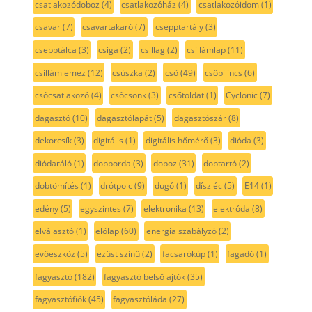
csatlakozódoboz
(4)
csatlakozóház
(4)
csatlakozóidom
(1)
csavar
(7)
csavartakaró
(7)
csepptartály
(3)
csepptálca
(3)
csiga
(2)
csillag
(2)
csillámlap
(11)
csillámlemez
(12)
csúszka
(2)
cső
(49)
csőbilincs
(6)
csőcsatlakozó
(4)
csőcsonk
(3)
csőtoldat
(1)
Cyclonic
(7)
dagasztó
(10)
dagasztólapát
(5)
dagasztószár
(8)
dekorcsík
(3)
digitális
(1)
digitális hőmérő
(3)
dióda
(3)
diódaráló
(1)
dobborda
(3)
doboz
(31)
dobtartó
(2)
dobtömítés
(1)
drótpolc
(9)
dugó
(1)
díszléc
(5)
E14
(1)
edény
(5)
egyszintes
(7)
elektronika
(13)
elektróda
(8)
elválasztó
(1)
előlap
(60)
energia szabályzó
(2)
evőeszköz
(5)
ezüst színű
(2)
facsarókúp
(1)
fagadó
(1)
fagyasztó
(182)
fagyasztó belső ajtók
(35)
fagyasztófiók
(45)
fagyasztóláda
(27)