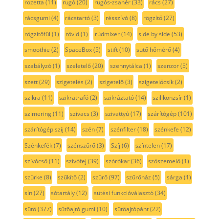
rozetta
(11)
rugó
(20)
rugós-zsanér
(33)
rács
(27)
rácsgumi
(4)
rácstartó
(3)
résszívó
(8)
rögzítő
(27)
rögzítőfül
(1)
rövid
(1)
rúdmixer
(14)
side by side
(53)
smoothie
(2)
SpaceBox
(5)
stift
(10)
sutő hőmérő
(4)
szabályzó
(1)
szeletelő
(20)
szennytálca
(1)
szenzor
(5)
szett
(29)
szigetelés
(2)
szigetelő
(3)
szigetelőcsík
(2)
szikra
(11)
szikratrafó
(2)
szikráztató
(14)
szilikonzsír
(1)
szimering
(11)
szivacs
(3)
szivattyú
(17)
szárítógép
(101)
szárítógép szíj
(14)
szén
(7)
szénfilter
(18)
szénkefe
(12)
Szénkefék
(7)
szénszűrő
(3)
Szíj
(6)
színtelen
(17)
szívócső
(11)
szívófej
(39)
szórókar
(36)
szöszemelő
(1)
szürke
(8)
szűkítő
(2)
szűrő
(97)
szűrőház
(5)
sárga
(1)
sín
(27)
sótartály
(12)
sütési funkcióválasztó
(34)
sütő
(377)
sütőajtó gumi
(10)
sütőajtópánt
(22)