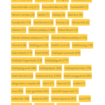
hosszbordás szíj
(21)
hosszbordásszíj
(6)
hurkatöltő
(1)
három szintes
(3)
hátfal
(1)
hátlap
(2)
házrész
(6)
húsdaráló
(14)
húshőmérő
(3)
hüvely
(2)
hőcserélő
(2)
hőelem
(1)
hőfokszabályzó
(48)
hőkorlátozó
(3)
hőmérsékletszabályozó
(13)
hőmérsékletszabályzó
(15)
hőmérő
(8)
hőállógumi
(9)
hőálló izzó
(4)
hőállóüveg
(18)
hőérzékelő
(17)
hűtő
(634)
hűtőajtó-tartozék
(69)
hűtőajtó fogantyúk
(23)
hűtőajtógumi
(77)
hűtőajtógumik
(46)
hűtőajtópolc
(66)
hűtőajtótömítés
(76)
hűtő hőmérő
(2)
hűtőszekrény
(345)
hűtő üvegpolcok
(85)
idegentest csapda
(4)
idom
(1)
illatrúd
(2)
indító
(1)
inox
(56)
inox gombok
(42)
ionizáló kapcsoló
(1)
italkorlát
(38)
italtartó
(85)
italtartópolcok
(81)
izzó
(10)