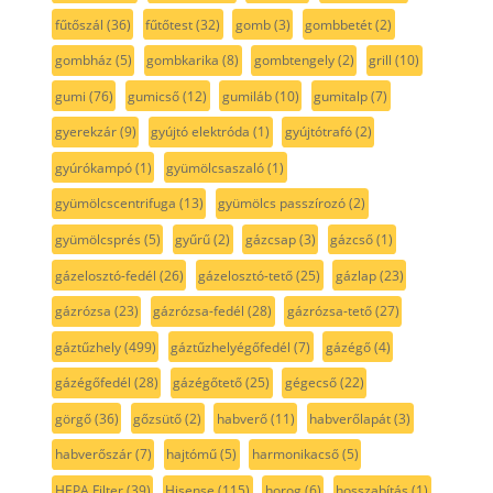
fűtőszál
(36)
fűtőtest
(32)
gomb
(3)
gombbetét
(2)
gombház
(5)
gombkarika
(8)
gombtengely
(2)
grill
(10)
gumi
(76)
gumicső
(12)
gumiláb
(10)
gumitalp
(7)
gyerekzár
(9)
gyújtó elektróda
(1)
gyújtótrafó
(2)
gyúrókampó
(1)
gyümölcsaszaló
(1)
gyümölcscentrifuga
(13)
gyümölcs passzírozó
(2)
gyümölcsprés
(5)
gyűrű
(2)
gázcsap
(3)
gázcső
(1)
gázelosztó-fedél
(26)
gázelosztó-tető
(25)
gázlap
(23)
gázrózsa
(23)
gázrózsa-fedél
(28)
gázrózsa-tető
(27)
gáztűzhely
(499)
gáztűzhelyégőfedél
(7)
gázégő
(4)
gázégőfedél
(28)
gázégőtető
(25)
gégecső
(22)
görgő
(36)
gőzsütő
(2)
habverő
(11)
habverőlapát
(3)
habverőszár
(7)
hajtómű
(5)
harmonikacső
(5)
HEPA Filter
(39)
Hisense
(115)
horog
(6)
hosszabítás
(1)