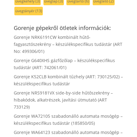
üvegkehely
(3)
üveglap
(3)
üvegtartó
(6)
üvegtető
(2)
üvegtányér
(13)
Gorenje gépekről ötletek információk:
Gorenje NRK6191CW kombinált hűtő-
fagyasztószekrény – készülékspecifikus tudástár (ART
No: 499306/01)
Gorenje G640XHS gázfőzőlap – készülékspecifikus
tudástár (ART: 742061/01)
Gorenje K52CLB kombinált tűzhely (ART: 730125/02) –
készülékspecifikus tudástár
Gorenje NRS9181VX side-by-side hűtőszekrény –
hibakódok, alkatrészek, javítási útmutató (ART
733129)
Gorenje WA72105 szabadonálló automata mosógép –
készülékspecifikus tudástár (185850/05)
Gorenje WA64123 szabadonálló automata mosógép –