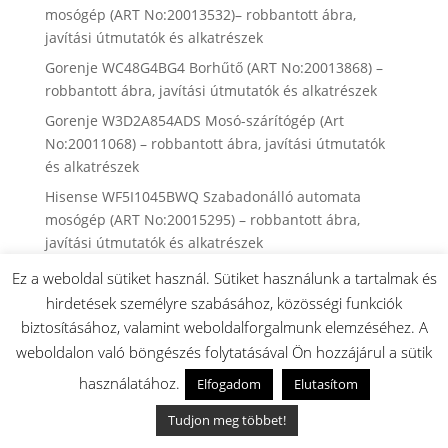
mosógép (ART No:20013532)– robbantott ábra,
javítási útmutatók és alkatrészek
Gorenje WC48G4BG4 Borhűtő (ART No:20013868) –
robbantott ábra, javítási útmutatók és alkatrészek
Gorenje W3D2A854ADS Mosó-szárítógép (Art
No:20011068) – robbantott ábra, javítási útmutatók
és alkatrészek
Hisense WF5I1045BWQ Szabadonálló automata
mosógép (ART No:20015295) – robbantott ábra,
javítási útmutatók és alkatrészek
Gorenje MVC72FW porszívó (ART No:623850)–
Ez a weboldal sütiket használ. Sütiket használunk a tartalmak és
robbantott ábra, javítási útmutatók és alkatrészek
hirdetések személyre szabásához, közösségi funkciók
Gorenje GI642E90X beépíthető mosogatógép (ART
biztosításához, valamint weboldalforgalmunk elemzéséhez. A
No:20011937)- robbantott ábra, házi javítási
weboldalon való böngészés folytatásával Ön hozzájárul a sütik
útmutatók, és alkatrészek
használatához.
Elfogadom
Elutasítom
► Gorenje kenyérsütő gépek robbantott ábrái,
Tudjon meg többet!
alkatrész keresési listák