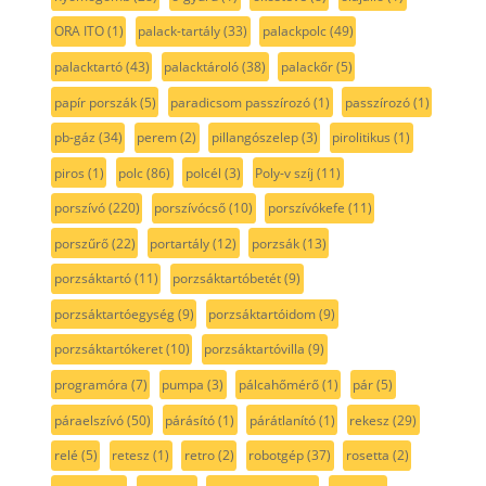
ORA ITO
(1)
palack-tartály
(33)
palackpolc
(49)
palacktartó
(43)
palacktároló
(38)
palackőr
(5)
papír porszák
(5)
paradicsom passzírozó
(1)
passzírozó
(1)
pb-gáz
(34)
perem
(2)
pillangószelep
(3)
pirolitikus
(1)
piros
(1)
polc
(86)
polcél
(3)
Poly-v szíj
(11)
porszívó
(220)
porszívócső
(10)
porszívókefe
(11)
porszűrő
(22)
portartály
(12)
porzsák
(13)
porzsáktartó
(11)
porzsáktartóbetét
(9)
porzsáktartóegység
(9)
porzsáktartóidom
(9)
porzsáktartókeret
(10)
porzsáktartóvilla
(9)
programóra
(7)
pumpa
(3)
pálcahőmérő
(1)
pár
(5)
páraelszívó
(50)
párásító
(1)
párátlanító
(1)
rekesz
(29)
relé
(5)
retesz
(1)
retro
(2)
robotgép
(37)
rosetta
(2)