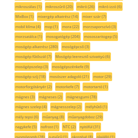
mikroszálas
(1)
mikroszűrő
(20)
mikró
(26)
mikró izzó
(6)
MixBox
(1)
mixergép alkatrész
(14)
mixer szár
(7)
mobil klíma
(4)
mop
(1)
mora
(22)
morzsaporszívó
(3)
morzsatálca
(1)
mosogatógép
(204)
mososzaritogep
(5)
mosógép alkatrész
(280)
mosógépcső
(3)
mosógép fűtőszál
(7)
Mosógép leeresztő szivattyú
(6)
mosógépszelep
(3)
mosógépszénkefe
(9)
mosógép szíj
(18)
mosószer adagoló
(21)
motor
(29)
motorforgótányér
(2)
motorkefe
(7)
motortartó
(1)
mágnes
(3)
mágneses
(2)
mágnesgumi
(78)
mágnes szelep
(4)
mágnesszelep
(2)
mélyhűtő
(1)
mély tepsi
(6)
műanyag
(8)
műanyagdoboz
(29)
nagykefe
(5)
nofrost
(1)
NTC
(2)
nyitófül
(31)
nyomógomb
(28)
o-gyűrű
(1)
okostévé
(8)
olajálló
(1)