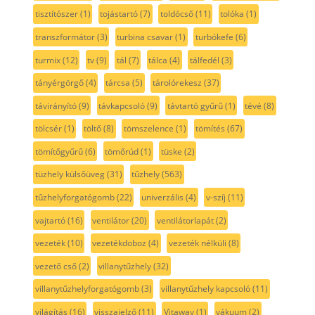
tisztítószer
(1)
tojástartó
(7)
toldócső
(11)
tolóka
(1)
transzformátor
(3)
turbina csavar
(1)
turbókefe
(6)
turmix
(12)
tv
(9)
tál
(7)
tálca
(4)
tálfedél
(3)
tányérgörgő
(4)
tárcsa
(5)
tárolórekesz
(37)
távirányító
(9)
távkapcsoló
(9)
távtartó gyűrű
(1)
tévé
(8)
tölcsér
(1)
töltő
(8)
tömszelence
(1)
tömítés
(67)
tömítőgyűrű
(6)
tömőrúd
(1)
tüske
(2)
tüzhely külsőüveg
(31)
tűzhely
(563)
tűzhelyforgatógomb
(22)
univerzális
(4)
v-szíj
(11)
vajtartó
(16)
ventilátor
(20)
ventilátorlapát
(2)
vezeték
(10)
vezetékdoboz
(4)
vezeték nélküli
(8)
vezető cső
(2)
villanytűzhely
(32)
villanytűzhelyforgatógomb
(3)
villanytűzhely kapcsoló
(11)
világítás
(16)
visszajelző
(11)
Vitaway
(1)
vákuum
(2)