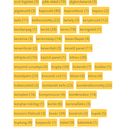
izzó foglalat
(3)
jobb oldali
(10)
jégkockatartó
(3)
jégkészítő
(3)
kapcsoló
(40)
kapcsolósor
(1)
kapocs
(2)
kefe
(11)
kefésszívófej
(22)
kehely
(3)
kenyérsütő
(12)
kenőanyag
(1)
kerek
(28)
keret
(18)
keringtető
(1)
kerámia
(3)
kerámialap
(14)
keverőlapát
(4)
keverőszár
(2)
keverőtál
(3)
kezelő panel
(11)
kifolyócső
(16)
kijelző panel
(1)
kilincs
(30)
kinyomó szivattyú
(4)
kisgép
(34)
kiskerék
(7)
kisállat
(1)
kivetőpánt
(23)
kivezető cső
(1)
klixon
(4)
klíma
(4)
kolbásztöltő
(2)
kombinált kefe
(23)
kombináltszívófej
(22)
komplett
(16)
kompresszor
(4)
kondenzátor
(14)
konyhai mérleg
(1)
korlát
(6)
koronafűtés
(3)
koszorú fűtőszál
(3)
kosár
(34)
kosársín
(3)
kupak
(5)
kuplung
(8)
kutyaszőr
(1)
kábel
(9)
kábeldob
(1)