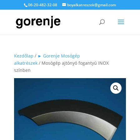
06-20-482-32-08
boyalkatreszek@gmail.com
Kezdőlap
/
► Gorenje Mosógép
alkatrészek
/ Mosógép ajtónyó fogantyú INOX
színben