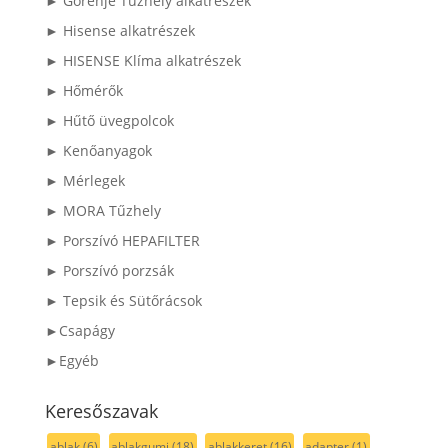
► Gorenje Tűzhely alkatrészek
► Hisense alkatrészek
► HISENSE Klíma alkatrészek
► Hőmérők
► Hűtő üvegpolcok
► Kenőanyagok
► Mérlegek
► MORA Tűzhely
► Porszívó HEPAFILTER
► Porszívó porzsák
► Tepsik és Sütőrácsok
►Csapágy
►Egyéb
Keresőszavak
ablak
(6)
ablakgumi
(18)
ablakkeret
(16)
adapter
(1)