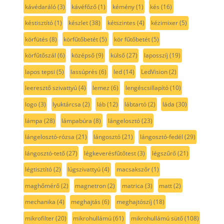
kávédaráló
(3)
kávéfőző
(1)
kémény
(1)
kés
(16)
késtisztító
(1)
készlet
(38)
kétszintes
(4)
kézimixer
(5)
körfütés
(8)
körfűtőbetét
(5)
kör fűtőbetét
(5)
körfűtőszál
(6)
középső
(9)
külső
(27)
laposszíj
(19)
lapos tepsi
(5)
lassúprés
(6)
led
(14)
LedVision
(2)
leeresztő szivattyú
(4)
lemez
(6)
lengéscsillapító
(10)
logo
(3)
lyuktárcsa
(2)
láb
(12)
lábtartó
(2)
láda
(30)
lámpa
(28)
lámpabúra
(8)
lángelosztó
(23)
lángelosztó-rózsa
(21)
lángosztó
(21)
lángosztó-fedél
(29)
lángosztó-tető
(27)
légkeverésfűtőtest
(3)
légszűrő
(21)
légtisztító
(2)
lúgszivattyú
(4)
macsakszőr
(1)
maghőmérő
(2)
magnetron
(2)
matrica
(3)
matt
(2)
mechanika
(4)
meghajtás
(6)
meghajtószíj
(18)
mikrofilter
(20)
mikrohullámú
(61)
mikrohullámú sütő
(108)