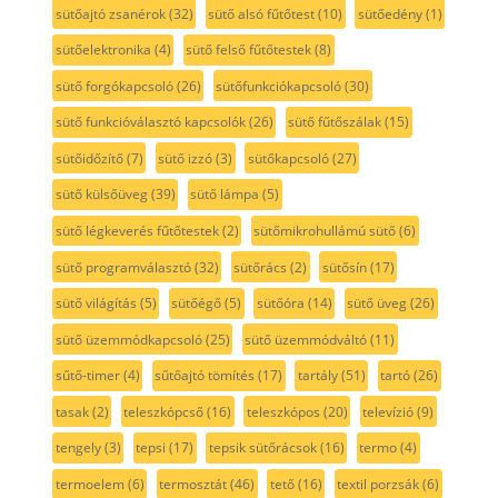
sütőajtó zsanérok
(32)
sütő alsó fűtőtest
(10)
sütőedény
(1)
sütőelektronika
(4)
sütő felső fűtőtestek
(8)
sütő forgókapcsoló
(26)
sütőfunkciókapcsoló
(30)
sütő funkcióválasztó kapcsolók
(26)
sütő fűtőszálak
(15)
sütőidőzítő
(7)
sütő izzó
(3)
sütőkapcsoló
(27)
sütő külsőüveg
(39)
sütő lámpa
(5)
sütő légkeverés fűtőtestek
(2)
sütőmikrohullámú sütő
(6)
sütő programválasztó
(32)
sütőrács
(2)
sütősín
(17)
sütő világítás
(5)
sütőégő
(5)
sütőóra
(14)
sütő üveg
(26)
sütő üzemmódkapcsoló
(25)
sütő üzemmódváltó
(11)
sűtő-timer
(4)
sűtőajtó tömítés
(17)
tartály
(51)
tartó
(26)
tasak
(2)
teleszkópcső
(16)
teleszkópos
(20)
televízió
(9)
tengely
(3)
tepsi
(17)
tepsik sütőrácsok
(16)
termo
(4)
termoelem
(6)
termosztát
(46)
tető
(16)
textil porzsák
(6)