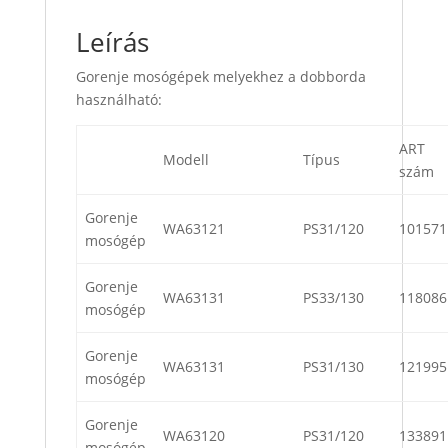
Leírás
Gorenje mosógépek melyekhez a dobborda
használható:
ART
Modell
Típus
szám
Gorenje
WA63121
PS31/120
101571
mosógép
Gorenje
WA63131
PS33/130
118086
mosógép
Gorenje
WA63131
PS31/130
121995
mosógép
Gorenje
WA63120
PS31/120
133891
mosógép