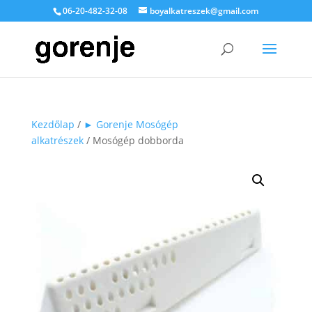
06-20-482-32-08
boyalkatreszek@gmail.com
Kezdőlap
/
► Gorenje Mosógép
alkatrészek
/ Mosógép dobborda