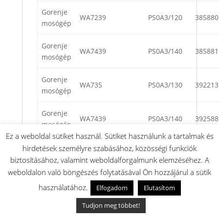
Gorenje
WA7239
PS0A3/120
385880
mosógép
Gorenje
WA7439
PS0A3/140
385881
mosógép
Gorenje
WA735
PS0A3/130
392213
mosógép
Gorenje
WA7439
PS0A3/140
392588
mosógép
Ez a weboldal sütiket használ. Sütiket használunk a tartalmak és
Gorenje
hirdetések személyre szabásához, közösségi funkciók
WA60085R
PS0A3/080R
396519
mosógép
biztosításához, valamint weboldalforgalmunk elemzéséhez. A
weboldalon való böngészés folytatásával Ön hozzájárul a sütik
Gorenje
WA60129
PS0A3/120
396560
használatához.
Elfogadom
Elutasítom
mosógép
Tudjon meg többet!
Gorenje