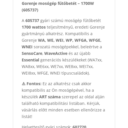
Gorenje mosógép fűtőbetét – 1700W
(605737)
A
605737
gyári számú mosógép fűtőbetét
1700 wattos
teljesítményű, eredeti Gorenje
gyártmányú alkatrész. Kompatibilis a
Gorenje
WA, WE, WEI, WP, WFGA, WFGE,
WNEI
sorozatú mosógépekkel, beleértve a
SensoCare
,
WaveActive
és az újabb
Essential
generációs készülékeket (WA7xx,
WA8xx, WE6xx, WE7xx, WE8xx, WEI7xx,
WEI8xx, WFGE, WNEI típuscsaládok).
⚠️ Fontos:
Ez az alkatrész csak akkor
kompatibilis az Ön mosógépével, ha a
készülék
ART száma
szerepel az oldal alján
található kompatibilitási listában. Kérjük,
vásárlás előtt minden esetben ellenőrizze a
listát!
Helyettesítő gyári számok:
602720