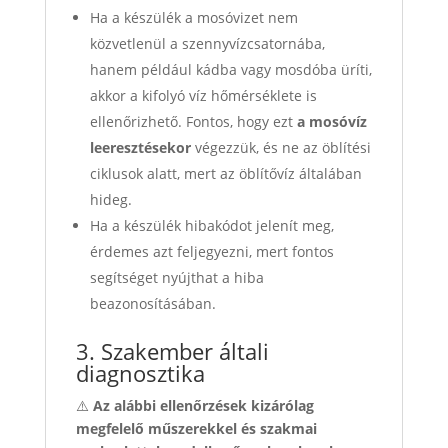
Ha a készülék a mosóvizet nem
közvetlenül a szennyvízcsatornába,
hanem például kádba vagy mosdóba üríti,
akkor a kifolyó víz hőmérséklete is
ellenőrizhető. Fontos, hogy ezt
a mosóvíz
leeresztésekor
végezzük, és ne az öblítési
ciklusok alatt, mert az öblítővíz általában
hideg.
Ha a készülék hibakódot jelenít meg,
érdemes azt feljegyezni, mert fontos
segítséget nyújthat a hiba
beazonosításában.
3. Szakember általi
diagnosztika
⚠️
Az alábbi ellenőrzések kizárólag
megfelelő műszerekkel és szakmai