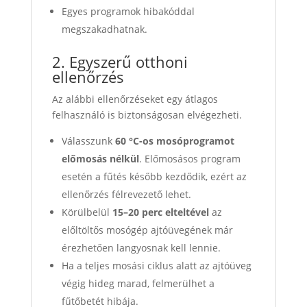
Egyes programok hibakóddal
megszakadhatnak.
2. Egyszerű otthoni
ellenőrzés
Az alábbi ellenőrzéseket egy átlagos
felhasználó is biztonságosan elvégezheti.
Válasszunk
60 °C-os mosóprogramot
előmosás nélkül
. Előmosásos program
esetén a fűtés később kezdődik, ezért az
ellenőrzés félrevezető lehet.
Körülbelül
15–20 perc elteltével
az
előltöltős mosógép ajtóüvegének már
érezhetően langyosnak kell lennie.
Ha a teljes mosási ciklus alatt az ajtóüveg
végig hideg marad, felmerülhet a
fűtőbetét hibája.