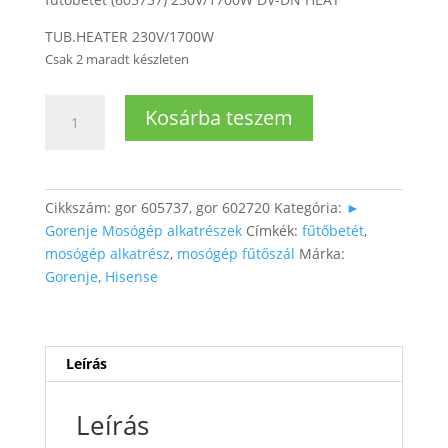
TUB.HEATER 230V/1700W
Csak 2 maradt készleten
Mosógép
Kosárba teszem
fűtőbetét
(1700W)
mennyiség
Cikkszám:
gor 605737, gor 602720
Kategória:
►
Gorenje Mosógép alkatrészek
Címkék:
fűtőbetét
,
mosógép alkatrész
,
mosógép fűtőszál
Márka:
Gorenje
,
Hisense
Leírás
Leírás