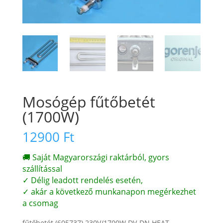
Mosógép fűtőbetét
(1700W)
12900
Ft
🚚 Saját Magyarországi raktárból, gyors
szállítással
✓ Délig leadott rendelés esetén,
✓ akár a következő munkanapon megérkezhet
a csomag
fűtőbetét (605737) 230V/1700W DV-DN HEAT