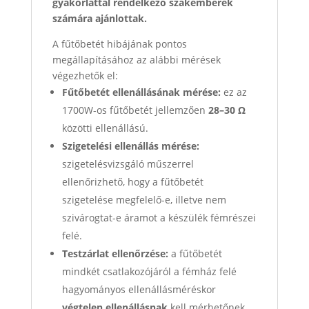
gyakorlattal rendelkező szakemberek
számára ajánlottak.
A fűtőbetét hibájának pontos
megállapításához az alábbi mérések
végezhetők el:
Fűtőbetét ellenállásának mérése:
ez az
1700W-os fűtőbetét jellemzően
28–30 Ω
közötti ellenállású.
Szigetelési ellenállás mérése:
szigetelésvizsgáló műszerrel
ellenőrizhető, hogy a fűtőbetét
szigetelése megfelelő-e, illetve nem
szivárogtat-e áramot a készülék fémrészei
felé.
Testzárlat ellenőrzése:
a fűtőbetét
mindkét csatlakozójáról a fémház felé
hagyományos ellenállásméréskor
végtelen ellenállásnak
kell mérhetőnek