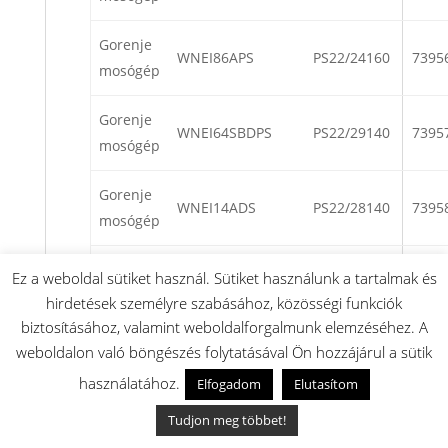
Gorenje
WNEI86APS
PS22/24160
7395
mosógép
Gorenje
WNEI64SBDPS
PS22/29140
7395
mosógép
Gorenje
WNEI14ADS
PS22/28140
7395
mosógép
Gorenje
Ez a weboldal sütiket használ. Sütiket használunk a tartalmak és
WFGE70143VM
PS22/23140
7397
mosógép
hirdetések személyre szabásához, közösségi funkciók
biztosításához, valamint weboldalforgalmunk elemzéséhez. A
Gorenje
weboldalon való böngészés folytatásával Ön hozzájárul a sütik
Wave NEI84ADPS
PS22/25140
7399
mosógép
használatához.
Elfogadom
Elutasítom
Gorenje
Tudjon meg többet!
WFGA801619VMQ
PS15/45165
7401
mosógép