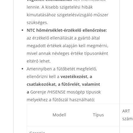
lennie. A kisebb szigetelési hibák
kimutatásához szigetelésvizsgáló műszer
szükséges.
NTC hőmérséklet-érzékelő ellenőrzése:
az érzékelő ellenállását a gyártó által
megadott értékek alapján kell megmérni,
mivel annak névleges értéke típusonként
eltérő lehet.
Amennyiben a fűtőbetét megfelelő,
ellenőrizni kell a
vezetékezést, a
csatlakozókat, a fűtőrelét, valamint
a
Gorenje /HISENSE mosógép típusok
melyekhez a fűtőszál használható:
ART
Modell
Típus
szám