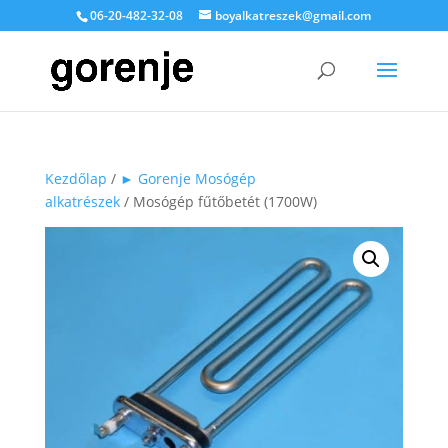
06-20-482-32-08
boyalkatreszek@gmail.com
Kezdőlap
/
► Gorenje Mosógép
alkatrészek
/ Mosógép fűtőbetét (1700W)