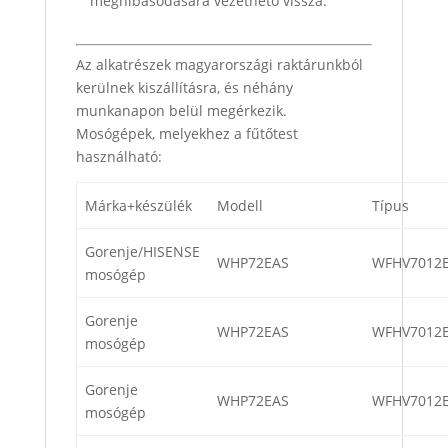
meghibásodására vezethető vissza.
Az alkatrészek magyarországi raktárunkból
kerülnek kiszállításra, és néhány
munkanapon belül megérkezik.
Mosógépek, melyekhez a fűtőtest
használható:
Márka+készülék
Modell
Típus
Gorenje/HISENSE
WHP72EAS
WFHV7012
mosógép
Gorenje
WHP72EAS
WFHV7012
mosógép
Gorenje
WHP72EAS
WFHV7012
mosógép