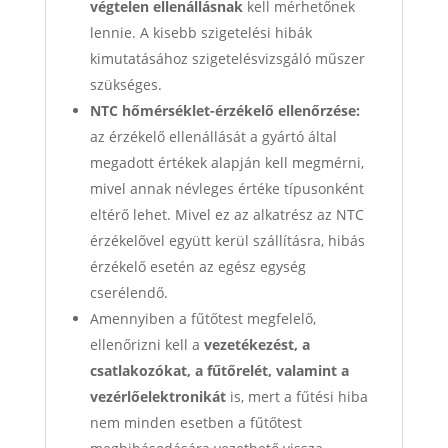
végtelen ellenállásnak
kell mérhetőnek
lennie. A kisebb szigetelési hibák
kimutatásához szigetelésvizsgáló műszer
szükséges.
NTC hőmérséklet-érzékelő ellenőrzése:
az érzékelő ellenállását a gyártó által
megadott értékek alapján kell megmérni,
mivel annak névleges értéke típusonként
eltérő lehet. Mivel ez az alkatrész az NTC
érzékelővel együtt kerül szállításra, hibás
érzékelő esetén az egész egység
cserélendő.
Amennyiben a fűtőtest megfelelő,
ellenőrizni kell a
vezetékezést, a
csatlakozókat, a fűtőrelét, valamint a
vezérlőelektronikát
is, mert a fűtési hiba
nem minden esetben a fűtőtest