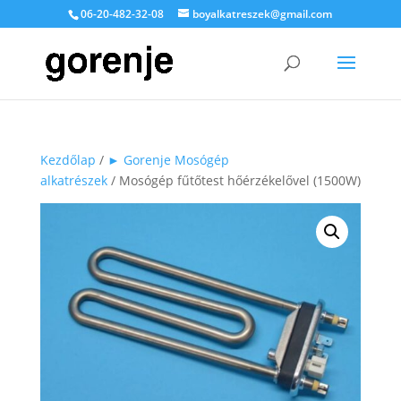
06-20-482-32-08
boyalkatreszek@gmail.com
Kezdőlap
/
► Gorenje Mosógép
alkatrészek
/ Mosógép fűtőtest hőérzékelővel (1500W)