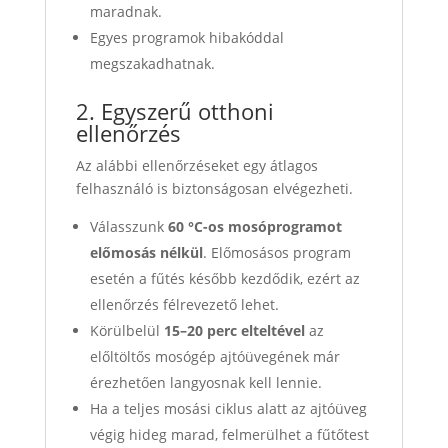
maradnak.
Egyes programok hibakóddal
megszakadhatnak.
2. Egyszerű otthoni
ellenőrzés
Az alábbi ellenőrzéseket egy átlagos
felhasználó is biztonságosan elvégezheti.
Válasszunk
60 °C-os mosóprogramot
előmosás nélkül
. Előmosásos program
esetén a fűtés később kezdődik, ezért az
ellenőrzés félrevezető lehet.
Körülbelül
15–20 perc elteltével
az
előltöltős mosógép ajtóüvegének már
érezhetően langyosnak kell lennie.
Ha a teljes mosási ciklus alatt az ajtóüveg
végig hideg marad, felmerülhet a fűtőtest