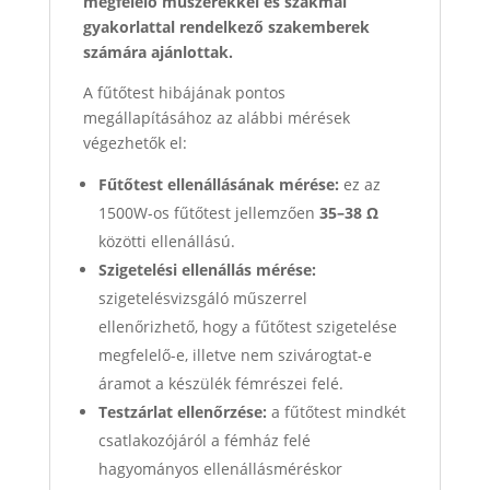
megfelelő műszerekkel és szakmai
gyakorlattal rendelkező szakemberek
számára ajánlottak.
A fűtőtest hibájának pontos
megállapításához az alábbi mérések
végezhetők el:
Fűtőtest ellenállásának mérése:
ez az
1500W-os fűtőtest jellemzően
35–38 Ω
közötti ellenállású.
Szigetelési ellenállás mérése:
szigetelésvizsgáló műszerrel
ellenőrizhető, hogy a fűtőtest szigetelése
megfelelő-e, illetve nem szivárogtat-e
áramot a készülék fémrészei felé.
Testzárlat ellenőrzése:
a fűtőtest mindkét
csatlakozójáról a fémház felé
hagyományos ellenállásméréskor