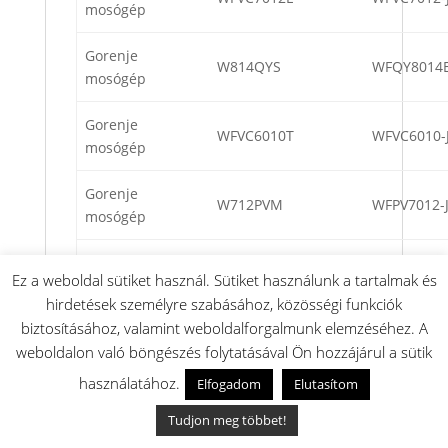
mosógép
Gorenje
W814QYS
WFQY8014
mosógép
Gorenje
WFVC6010T
WFVC6010-
mosógép
Gorenje
W712PVM
WFPV7012-
mosógép
Gorenje
WFVC7012ET
WFVC7012-
Ez a weboldal sütiket használ. Sütiket használunk a tartalmak és
mosógép
hirdetések személyre szabásához, közösségi funkciók
biztosításához, valamint weboldalforgalmunk elemzéséhez. A
Gorenje
W712PVT
weboldalon való böngészés folytatásával Ön hozzájárul a sütik
mosógép
használatához.
Elfogadom
Elutasítom
Gorenje
W714QY
WFQY7014
Tudjon meg többet!
mosógép