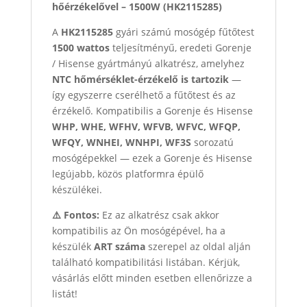
hőérzékelővel – 1500W (HK2115285)
A
HK2115285
gyári számú mosógép fűtőtest
1500 wattos
teljesítményű, eredeti Gorenje
/ Hisense gyártmányú alkatrész, amelyhez
NTC hőmérséklet-érzékelő is tartozik
—
így egyszerre cserélhető a fűtőtest és az
érzékelő. Kompatibilis a Gorenje és Hisense
WHP, WHE, WFHV, WFVB, WFVC, WFQP,
WFQY, WNHEI, WNHPI, WF3S
sorozatú
mosógépekkel — ezek a Gorenje és Hisense
legújabb, közös platformra épülő
készülékei.
⚠️ Fontos:
Ez az alkatrész csak akkor
kompatibilis az Ön mosógépével, ha a
készülék
ART száma
szerepel az oldal alján
található kompatibilitási listában. Kérjük,
vásárlás előtt minden esetben ellenőrizze a
listát!