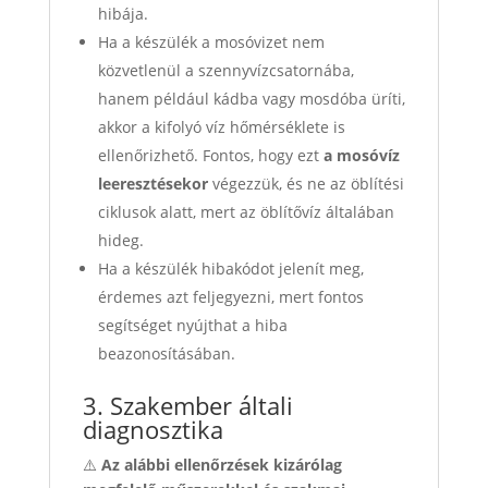
hibája.
Ha a készülék a mosóvizet nem
közvetlenül a szennyvízcsatornába,
hanem például kádba vagy mosdóba üríti,
akkor a kifolyó víz hőmérséklete is
ellenőrizhető. Fontos, hogy ezt
a mosóvíz
leeresztésekor
végezzük, és ne az öblítési
ciklusok alatt, mert az öblítővíz általában
hideg.
Ha a készülék hibakódot jelenít meg,
érdemes azt feljegyezni, mert fontos
segítséget nyújthat a hiba
beazonosításában.
3. Szakember általi
diagnosztika
⚠️
Az alábbi ellenőrzések kizárólag