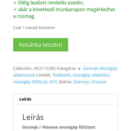
✓ Délig leadott rendelés esetén,
✓ akár a következő munkanapon megérkezhet
a csomag
Csak 1 maradt készleten
Mosógép
Kosárba teszem
fűtőtest
hőérzékelővel
(1500W)
mennyiség
Cikkszám:
HK2115285
Kategória:
► Gorenje Mosógép
alkatrészek
Címkék:
fűtőbetét
,
mosógép alkatrész
,
mosógép fűtőszál
,
NTC
Márka:
Gorenje
,
Hisense
Leírás
Leírás
Gorenje / Hisense mosógép fűtőtest