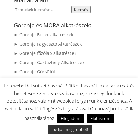
adattábláján)
Keresés
Keresés
a
következőre:
Gorenje és MORA alkatrészek:
► Gorenje Bojler alkatrészek
► Gorenje Fagyasztó Alkatrészek
► Gorenje főzőlap alkatrészek
► Gorenje Gáztűzhely Alkatrészek
► Gorenje Gőzsütők
► Gorenje Hűtő alkatrészek
Ez a weboldal sütiket használ. Sütiket használunk a tartalmak és
► Gorenje Kenyérsütő alkatrészek
hirdetések személyre szabásához, közösségi funkciók
► Gorenje Kerámia Főzőlap Alkatrészek
biztosításához, valamint weboldalforgalmunk elemzéséhez. A
weboldalon való böngészés folytatásával Ön hozzájárul a sütik
► Gorenje Kisgép alkatrészek
használatához.
► Gorenje mikró alkatrészek
Elfogadom
Elutasítom
► Gorenje Mosogatógép alkatrészek
Tudjon meg többet!
► Gorenje Mosógép alkatrészek