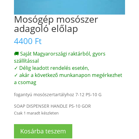
Mosógép mosószer
adagoló előlap
4400
Ft
🚚 Saját Magyarországi raktárból, gyors
szállítással
✓ Délig leadott rendelés esetén,
✓ akár a következő munkanapon megérkezhet
a csomag
fogantyú mosószertartályhoz 7-12 PS-10 G
SOAP DISPENSER HANDLE PS-10 GOR
Csak 1 maradt készleten
Mosógép
Kosárba teszem
mosószer