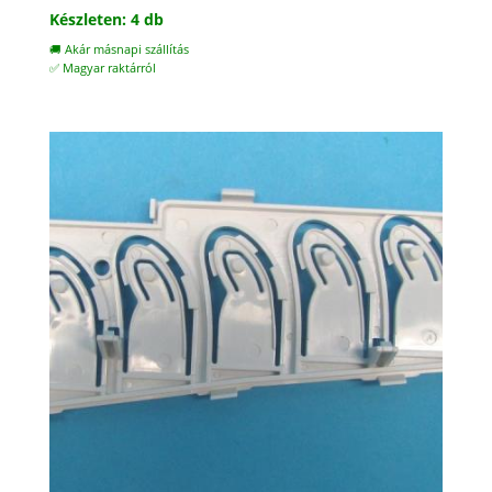
Készleten: 4 db
🚚 Akár másnapi szállítás
✅ Magyar raktárról