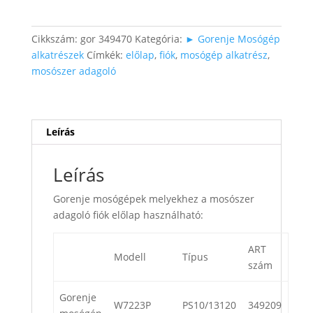
adagoló
előlap
mennyiség
Cikkszám:
gor 349470
Kategória:
► Gorenje Mosógép
alkatrészek
Címkék:
előlap
,
fiók
,
mosógép alkatrész
,
mosószer adagoló
Leírás
Leírás
Gorenje mosógépek melyekhez a mosószer
adagoló fiók előlap használható:
ART
Modell
Típus
szám
Gorenje
W7223P
PS10/13120
349209