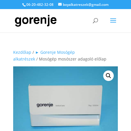
06-20-482-32-08
boyalkatreszek@gmail.com
Kezdőlap
/
► Gorenje Mosógép
alkatrészek
/ Mosógép mosószer adagoló előlap