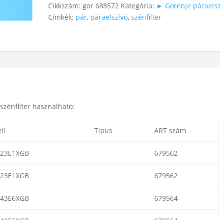
Cikkszám:
gor 688572
Kategória:
► Gorenje páraelsz
Címkék:
pár
,
páraelszívó
,
szénfilter
szénfilter használható:
ll
Típus
ART szám
23E1XGB
679562
23E1XGB
679562
43E6XGB
679564