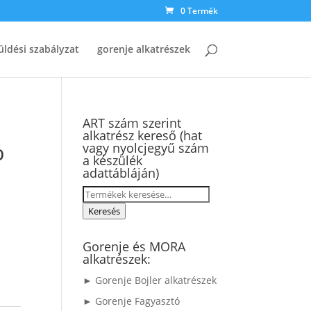
0 Termék
üldési szabályzat
gorenje alkatrészek
ART szám szerint
alkatrész kereső (hat
b
vagy nyolcjegyű szám
a készülék
adattábláján)
Keresés
a
Keresés
következőre:
Gorenje és MORA
alkatrészek:
► Gorenje Bojler alkatrészek
► Gorenje Fagyasztó