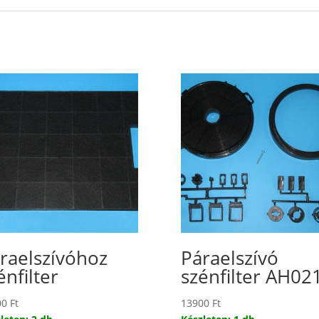
raelszívóhoz
Páraelszívó
énfilter
szénfilter AH02
00
Ft
13900
Ft