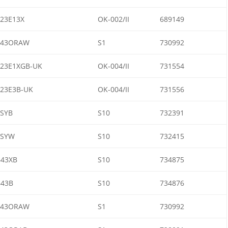
23E13X
OK-002/II
689149
643ORAW
S1
730992
23E1XGB-UK
OK-004/II
731554
23E3B-UK
OK-004/II
731556
SYB
S10
732391
6SYW
S10
732415
43XB
S10
734875
43B
S10
734876
643ORAW
S1
730992