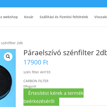
ész webshop
Kosár
Szállítási és Fizetési feltételek
Visszak
 szénfilter 2db
Páraelszívó szénfilter 2d
17900
Ft
szén filter AH193
CARBON FILTER
Elfogyott
Értesítést kérek a termék
beérkezéséről