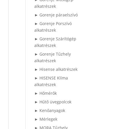
alkatrészek
► Gorenje páraelszívó
► Gorenje Porszívó
alkatrészek
► Gorenje Szárítógép
alkatrészek
► Gorenje Tűzhely
alkatrészek
► Hisense alkatrészek
► HISENSE Klíma
alkatrészek
► Hőmérők
► Hűtő üvegpolcok
► Kenőanyagok
► Mérlegek
► MORA Tűzhely