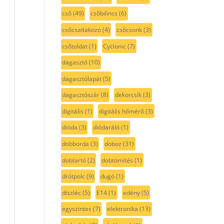
cső
(49)
csőbilincs
(6)
csőcsatlakozó
(4)
csőcsonk
(3)
csőtoldat
(1)
Cyclonic
(7)
dagasztó
(10)
dagasztólapát
(5)
dagasztószár
(8)
dekorcsík
(3)
digitális
(1)
digitális hőmérő
(3)
dióda
(3)
diódaráló
(1)
dobborda
(3)
doboz
(31)
dobtartó
(2)
dobtömítés
(1)
drótpolc
(9)
dugó
(1)
díszléc
(5)
E14
(1)
edény
(5)
egyszintes
(7)
elektronika
(13)