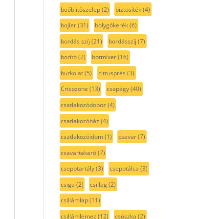
beőblítőszelep
(2)
biztosíték
(4)
bojler
(31)
bolygókerék
(6)
bordás szíj
(21)
bordásszíj
(7)
borító
(2)
botmixer
(16)
burkolat
(5)
citrusprés
(3)
Crispzone
(13)
csapágy
(40)
csatlakozódoboz
(4)
csatlakozóház
(4)
csatlakozóidom
(1)
csavar
(7)
csavartakaró
(7)
csepptartály
(3)
csepptálca
(3)
csiga
(2)
csillag
(2)
csillámlap
(11)
csillámlemez
(12)
csúszka
(2)