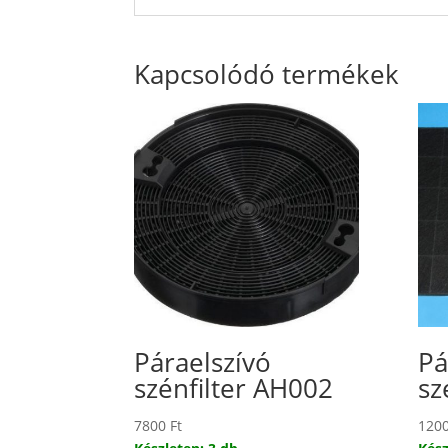
Kapcsolódó termékek
Páraelszívó
Pá
szénfilter AH002
sz
7800
Ft
120