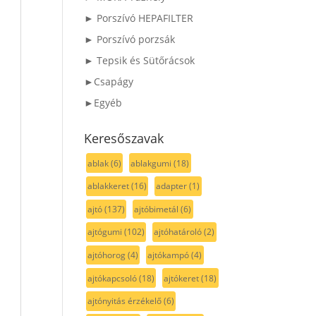
► Porszívó HEPAFILTER
► Porszívó porzsák
► Tepsik és Sütőrácsok
►Csapágy
►Egyéb
Keresőszavak
ablak
(6)
ablakgumi
(18)
ablakkeret
(16)
adapter
(1)
ajtó
(137)
ajtóbimetál
(6)
ajtógumi
(102)
ajtóhatároló
(2)
ajtóhorog
(4)
ajtókampó
(4)
ajtókapcsoló
(18)
ajtókeret
(18)
ajtónyitás érzékelő
(6)