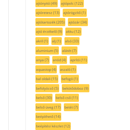
ajtónyitó
(49)
ajtópolc
(122)
ajtóretesz
(13)
ajtórögzítő
(1)
ajtótartozék
(205)
ajtózár
(34)
ajtó érzékelő
(9)
akku
(12)
akril
(1)
alj
(1)
alsó
(33)
aluminium
(5)
alátét
(7)
anya
(7)
anód
(4)
aprító
(11)
aquastop
(4)
aszaló
(1)
bal oldali
(15)
befogó
(1)
befolyócső
(5)
bekötődoboz
(9)
belső
(30)
belső cső
(11)
belső üveg
(17)
betét
(7)
beépíthető
(14)
beépítési készlet
(12)