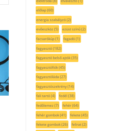
elektróda
(8)
elválasztó
(1)
előlap
(60)
energia szabályzó
(2)
evőeszköz
(5)
ezüst színű
(2)
facsarókúp
(1)
fagadó
(1)
fagyasztó
(182)
fagyasztó belső ajtók
(35)
fagyasztófiók
(45)
fagyasztóláda
(27)
fagyasztószekrény
(14)
fali tartó
(4)
fedél
(38)
fedőlemez
(7)
fehér
(64)
1
fehér gombok
(41)
fekete
(45)
fekete gombok
(26)
felirat
(2)