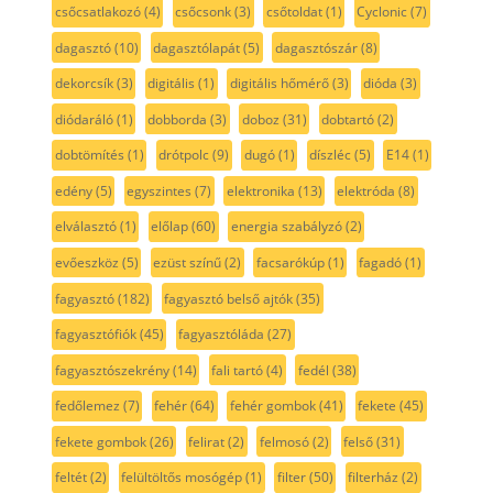
csőcsatlakozó
(4)
csőcsonk
(3)
csőtoldat
(1)
Cyclonic
(7)
dagasztó
(10)
dagasztólapát
(5)
dagasztószár
(8)
dekorcsík
(3)
digitális
(1)
digitális hőmérő
(3)
dióda
(3)
diódaráló
(1)
dobborda
(3)
doboz
(31)
dobtartó
(2)
dobtömítés
(1)
drótpolc
(9)
dugó
(1)
díszléc
(5)
E14
(1)
edény
(5)
egyszintes
(7)
elektronika
(13)
elektróda
(8)
elválasztó
(1)
előlap
(60)
energia szabályzó
(2)
evőeszköz
(5)
ezüst színű
(2)
facsarókúp
(1)
fagadó
(1)
fagyasztó
(182)
fagyasztó belső ajtók
(35)
fagyasztófiók
(45)
fagyasztóláda
(27)
fagyasztószekrény
(14)
fali tartó
(4)
fedél
(38)
fedőlemez
(7)
fehér
(64)
fehér gombok
(41)
fekete
(45)
fekete gombok
(26)
felirat
(2)
felmosó
(2)
felső
(31)
feltét
(2)
felültöltős mosógép
(1)
filter
(50)
filterház
(2)