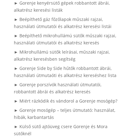
► Gorenje kenyérsütő gépek robbantott ábrái,
alkatrész keresési listák
► Beépíthető gáz főzőlapok műszaki rajzai,
használati útmutatói és alkatrész keresési listái
► Beépíthető mikrohullámú sütők műszaki rajzai,
használati útmutatói és alkatrész keresés
► Mikrohullámú sütők leírásai, műszaki rajzai,
alkatrész keresésben segítség
► Gorenje Side by Side hűtők robbantott ábrái,
használati útmutaóti és alkatrész kereséshez lista
► Gorenje porszívók használati útmutatói,
robbantott ábrái és alkatrész keresés
► Miért rázkódik és vándorol a Gorenje mosógép?
► Gorenje mosógép – teljes útmutató: használat,
hibák, karbantartás
► Külső sütő ajtóüveg csere Gorenje és Mora
sütőknél