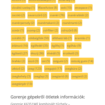
vízváltó szelep
(1)
WaveActive
(8)
wok
(10)
xtraspace
(1)
zacskó
(2)
zavarszűrő
(2)
zsanér
(76)
zsanéralátét
(2)
zsanérpersely
(2)
zsanértakaró
(2)
zsanértartó
(2)
zsinór
(1)
zsomp
(2)
zsírfilter
(2)
zsírszűrő
(6)
zsírálló
(1)
zöldségfiók
(50)
állítható láb
(7)
áramlás
(1)
átlátszó
(16)
égőfedél
(35)
égőfej
(1)
égőház
(9)
égőtető
(27)
ékszíj
(36)
élvédő
(5)
érzékelő
(3)
óraház
(2)
úszó
(3)
üst
(5)
üstgumi
(2)
üstszáj gumi
(14)
ütköző
(2)
üveg
(123)
üvegajtó
(17)
üvegbúra
(2)
üvegkehely
(3)
üveglap
(3)
üvegtartó
(6)
üvegtető
(2)
üvegtányér
(13)
Gorenje gépekről ötletek információk:
Gorenje K6351WF kombinált tűzhely –