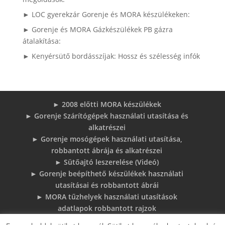
► LOC gyerekzár Gorenje és MORA készülékeken:
► Gorenje és MORA Gázkészülékek PB gázra
átalakítása:
► Kenyérsütő bordásszíjak: Hossz és szélesség infók
► 2008 előtti MORA készülékek
► Gorenje Szárítógépek használati utasítása és
alkatrészei
► Gorenje mosógépek használati utasítása,
robbantott ábrája és alkatrészei
► Sütőajtó leszerelése (Videó)
► Gorenje beépíthető készülékek használati
utasításai és robbantott ábrái
► MORA tűzhelyek használati utasítások
adatlapok robbantott rajzok
► Gorenje Bojler Vízkő problémák és