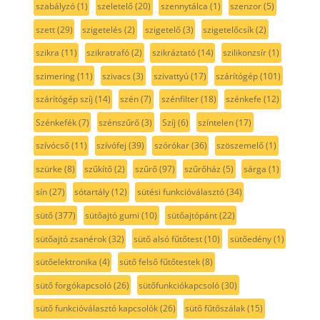
szabályzó
(1)
szeletelő
(20)
szennytálca
(1)
szenzor
(5)
szett
(29)
szigetelés
(2)
szigetelő
(3)
szigetelőcsík
(2)
szikra
(11)
szikratrafó
(2)
szikráztató
(14)
szilikonzsír
(1)
szimering
(11)
szivacs
(3)
szivattyú
(17)
szárítógép
(101)
szárítógép szíj
(14)
szén
(7)
szénfilter
(18)
szénkefe
(12)
Szénkefék
(7)
szénszűrő
(3)
Szíj
(6)
színtelen
(17)
szívócső
(11)
szívófej
(39)
szórókar
(36)
szöszemelő
(1)
szürke
(8)
szűkítő
(2)
szűrő
(97)
szűrőház
(5)
sárga
(1)
sín
(27)
sótartály
(12)
sütési funkcióválasztó
(34)
sütő
(377)
sütőajtó gumi
(10)
sütőajtópánt
(22)
sütőajtó zsanérok
(32)
sütő alsó fűtőtest
(10)
sütőedény
(1)
sütőelektronika
(4)
sütő felső fűtőtestek
(8)
sütő forgókapcsoló
(26)
sütőfunkciókapcsoló
(30)
sütő funkcióválasztó kapcsolók
(26)
sütő fűtőszálak
(15)