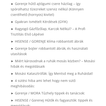
► Gorenje hűtő ajtógumi csere házilag – így
spórolhatsz tízezreket szerviz nélkül (Könnyen
cserélhető (hornyos) kivitel)
► Gyakran Ismételt Kérdések (GYIK)
► Ragyogó Gázfőzőlap, Karcok Nélkül? – A Profi
Tisztítás Első Lépései
► HISENSE / GORENJE klíma robbantott ábrák
► Gorenje bojler robbantott ábrák, és használati
utasítások
► Miért károsodnak a ruhák mosás közben? – Mosási
hibák és megoldásaik
► Mosási Katasztrófák: Így Mentsd meg a Ruháidat!
► 4 sütési hiba ami lehet hogy nem sütő
meghibásodás:
► Gorenje / MORA Tűzhely tippek és tanácsok:
► HISENSE / Gorenej Hűtők és fagyasztók: tippek és
megoldások: