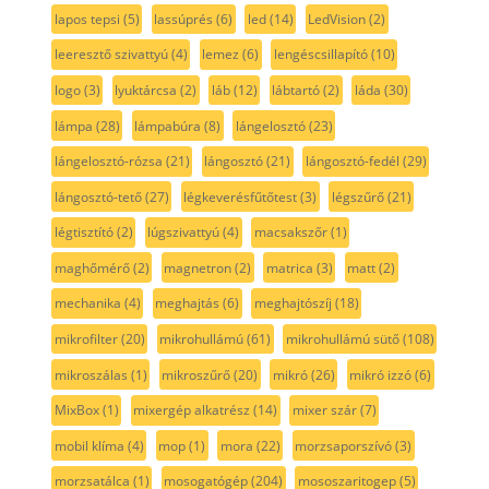
lapos tepsi
(5)
lassúprés
(6)
led
(14)
LedVision
(2)
leeresztő szivattyú
(4)
lemez
(6)
lengéscsillapító
(10)
logo
(3)
lyuktárcsa
(2)
láb
(12)
lábtartó
(2)
láda
(30)
lámpa
(28)
lámpabúra
(8)
lángelosztó
(23)
lángelosztó-rózsa
(21)
lángosztó
(21)
lángosztó-fedél
(29)
lángosztó-tető
(27)
légkeverésfűtőtest
(3)
légszűrő
(21)
légtisztító
(2)
lúgszivattyú
(4)
macsakszőr
(1)
maghőmérő
(2)
magnetron
(2)
matrica
(3)
matt
(2)
mechanika
(4)
meghajtás
(6)
meghajtószíj
(18)
mikrofilter
(20)
mikrohullámú
(61)
mikrohullámú sütő
(108)
mikroszálas
(1)
mikroszűrő
(20)
mikró
(26)
mikró izzó
(6)
MixBox
(1)
mixergép alkatrész
(14)
mixer szár
(7)
mobil klíma
(4)
mop
(1)
mora
(22)
morzsaporszívó
(3)
morzsatálca
(1)
mosogatógép
(204)
mososzaritogep
(5)