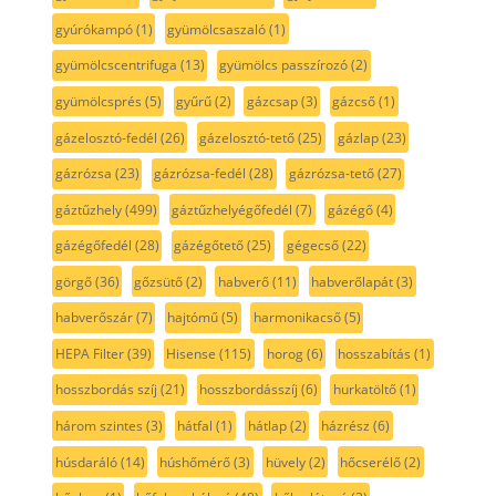
gyúrókampó
(1)
gyümölcsaszaló
(1)
gyümölcscentrifuga
(13)
gyümölcs passzírozó
(2)
gyümölcsprés
(5)
gyűrű
(2)
gázcsap
(3)
gázcső
(1)
gázelosztó-fedél
(26)
gázelosztó-tető
(25)
gázlap
(23)
gázrózsa
(23)
gázrózsa-fedél
(28)
gázrózsa-tető
(27)
gáztűzhely
(499)
gáztűzhelyégőfedél
(7)
gázégő
(4)
gázégőfedél
(28)
gázégőtető
(25)
gégecső
(22)
görgő
(36)
gőzsütő
(2)
habverő
(11)
habverőlapát
(3)
habverőszár
(7)
hajtómű
(5)
harmonikacső
(5)
HEPA Filter
(39)
Hisense
(115)
horog
(6)
hosszabítás
(1)
hosszbordás szíj
(21)
hosszbordásszíj
(6)
hurkatöltő
(1)
három szintes
(3)
hátfal
(1)
hátlap
(2)
házrész
(6)
húsdaráló
(14)
húshőmérő
(3)
hüvely
(2)
hőcserélő
(2)