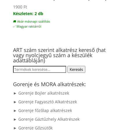
1900
Ft
Készleten: 2 db
🚚 Akár másnapi szállítás
✅ Magyar raktárról
ART szám szerint alkatrész kereső (hat
vagy nyolcjegyű szám a készülék
adattábláján)
Keresés
Keresés
a
következőre:
Gorenje és MORA alkatrészek:
► Gorenje Bojler alkatrészek
► Gorenje Fagyasztó Alkatrészek
► Gorenje főzőlap alkatrészek
► Gorenje Gáztűzhely Alkatrészek
► Gorenje Gőzsütők