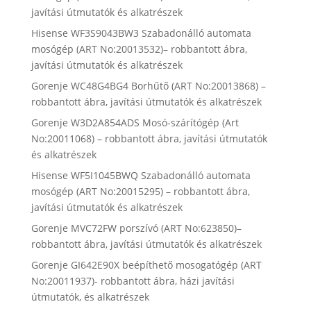
javítási útmutatók és alkatrészek
Hisense WF3S9043BW3 Szabadonálló automata
mosógép (ART No:20013532)– robbantott ábra,
javítási útmutatók és alkatrészek
Gorenje WC48G4BG4 Borhűtő (ART No:20013868) –
robbantott ábra, javítási útmutatók és alkatrészek
Gorenje W3D2A854ADS Mosó-szárítógép (Art
No:20011068) – robbantott ábra, javítási útmutatók
és alkatrészek
Hisense WF5I1045BWQ Szabadonálló automata
mosógép (ART No:20015295) – robbantott ábra,
javítási útmutatók és alkatrészek
Gorenje MVC72FW porszívó (ART No:623850)–
robbantott ábra, javítási útmutatók és alkatrészek
Gorenje GI642E90X beépíthető mosogatógép (ART
No:20011937)- robbantott ábra, házi javítási
útmutatók, és alkatrészek