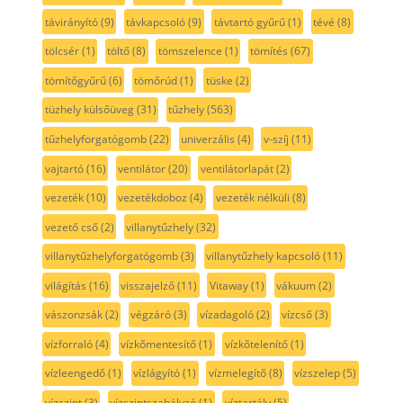
távirányító
(9)
távkapcsoló
(9)
távtartó gyűrű
(1)
tévé
(8)
tölcsér
(1)
töltő
(8)
tömszelence
(1)
tömítés
(67)
tömítőgyűrű
(6)
tömőrúd
(1)
tüske
(2)
tüzhely külsőüveg
(31)
tűzhely
(563)
tűzhelyforgatógomb
(22)
univerzális
(4)
v-szíj
(11)
vajtartó
(16)
ventilátor
(20)
ventilátorlapát
(2)
vezeték
(10)
vezetékdoboz
(4)
vezeték nélküli
(8)
vezető cső
(2)
villanytűzhely
(32)
villanytűzhelyforgatógomb
(3)
villanytűzhely kapcsoló
(11)
világítás
(16)
visszajelző
(11)
Vitaway
(1)
vákuum
(2)
vászonzsák
(2)
végzáró
(3)
vízadagoló
(2)
vízcső
(3)
vízforraló
(4)
vízkőmentesítő
(1)
vízkőtelenítő
(1)
vízleengedő
(1)
vízlágyító
(1)
vízmelegítő
(8)
vízszelep
(5)
vízszint
(3)
vízszintszabályzó
(1)
víztartály
(5)