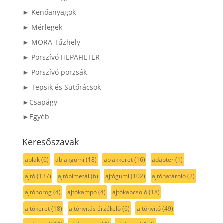
► Kenőanyagok
► Mérlegek
► MORA Tűzhely
► Porszívó HEPAFILTER
► Porszívó porzsák
► Tepsik és Sütőrácsok
►Csapágy
►Egyéb
Keresőszavak
ablak
(6)
ablakgumi
(18)
ablakkeret
(16)
adapter
(1)
ajtó
(137)
ajtóbimetál
(6)
ajtógumi
(102)
ajtóhatároló
(2)
ajtóhorog
(4)
ajtókampó
(4)
ajtókapcsoló
(18)
ajtókeret
(18)
ajtónyitás érzékelő
(6)
ajtónyitó
(49)