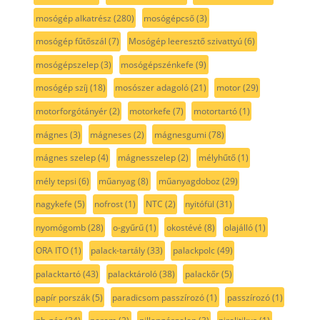
mosógép alkatrész
(280)
mosógépcső
(3)
mosógép fűtőszál
(7)
Mosógép leeresztő szivattyú
(6)
mosógépszelep
(3)
mosógépszénkefe
(9)
mosógép szíj
(18)
mosószer adagoló
(21)
motor
(29)
motorforgótányér
(2)
motorkefe
(7)
motortartó
(1)
mágnes
(3)
mágneses
(2)
mágnesgumi
(78)
mágnes szelep
(4)
mágnesszelep
(2)
mélyhűtő
(1)
mély tepsi
(6)
műanyag
(8)
műanyagdoboz
(29)
nagykefe
(5)
nofrost
(1)
NTC
(2)
nyitófül
(31)
nyomógomb
(28)
o-gyűrű
(1)
okostévé
(8)
olajálló
(1)
ORA ITO
(1)
palack-tartály
(33)
palackpolc
(49)
palacktartó
(43)
palacktároló
(38)
palackőr
(5)
papír porszák
(5)
paradicsom passzírozó
(1)
passzírozó
(1)