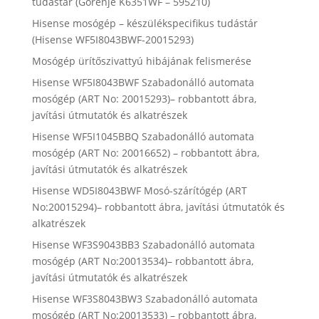
tudástár (Gorenje K6351WF – 595210)
Hisense mosógép – készülékspecifikus tudástár
(Hisense WF5I8043BWF-20015293)
Mosógép ürítőszivattyú hibájának felismerése
Hisense WF5I8043BWF Szabadonálló automata
mosógép (ART No: 20015293)– robbantott ábra,
javítási útmutatók és alkatrészek
Hisense WF5I1045BBQ Szabadonálló automata
mosógép (ART No: 20016652) – robbantott ábra,
javítási útmutatók és alkatrészek
Hisense WD5I8043BWF Mosó-szárítógép (ART
No:20015294)– robbantott ábra, javítási útmutatók és
alkatrészek
Hisense WF3S9043BB3 Szabadonálló automata
mosógép (ART No:20013534)– robbantott ábra,
javítási útmutatók és alkatrészek
Hisense WF3S8043BW3 Szabadonálló automata
mosógép (ART No:20013533) – robbantott ábra,