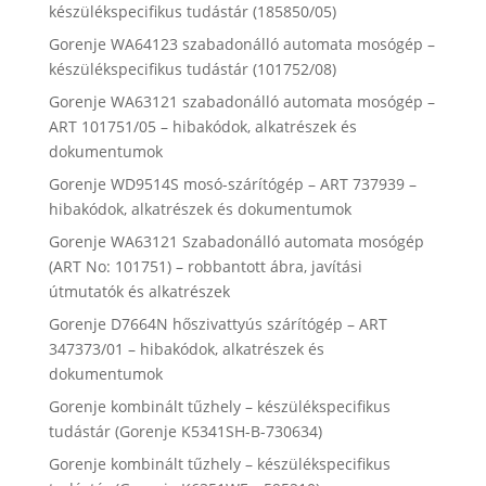
készülékspecifikus tudástár (185850/05)
Gorenje WA64123 szabadonálló automata mosógép –
készülékspecifikus tudástár (101752/08)
Gorenje WA63121 szabadonálló automata mosógép –
ART 101751/05 – hibakódok, alkatrészek és
dokumentumok
Gorenje WD9514S mosó-szárítógép – ART 737939 –
hibakódok, alkatrészek és dokumentumok
Gorenje WA63121 Szabadonálló automata mosógép
(ART No: 101751) – robbantott ábra, javítási
útmutatók és alkatrészek
Gorenje D7664N hőszivattyús szárítógép – ART
347373/01 – hibakódok, alkatrészek és
dokumentumok
Gorenje kombinált tűzhely – készülékspecifikus
tudástár (Gorenje K5341SH-B-730634)
Gorenje kombinált tűzhely – készülékspecifikus