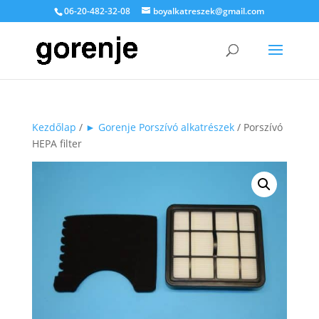
06-20-482-32-08
boyalkatreszek@gmail.com
Kezdőlap
/
► Gorenje Porszívó alkatrészek
/ Porszívó
HEPA filter