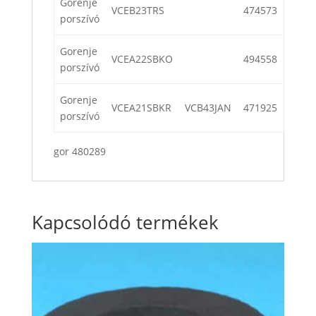
Gorenje
VCEB23TRS
474573
porszívó
Gorenje
VCEA22SBKO
494558
porszívó
Gorenje
VCEA21SBKR
VCB43JAN
471925
porszívó
gor 480289
Kapcsolódó termékek