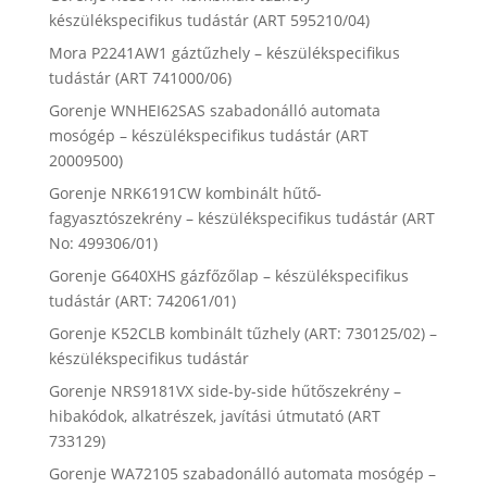
készülékspecifikus tudástár (ART 595210/04)
Mora P2241AW1 gáztűzhely – készülékspecifikus
tudástár (ART 741000/06)
Gorenje WNHEI62SAS szabadonálló automata
mosógép – készülékspecifikus tudástár (ART
20009500)
Gorenje NRK6191CW kombinált hűtő-
fagyasztószekrény – készülékspecifikus tudástár (ART
No: 499306/01)
Gorenje G640XHS gázfőzőlap – készülékspecifikus
tudástár (ART: 742061/01)
Gorenje K52CLB kombinált tűzhely (ART: 730125/02) –
készülékspecifikus tudástár
Gorenje NRS9181VX side-by-side hűtőszekrény –
hibakódok, alkatrészek, javítási útmutató (ART
733129)
Gorenje WA72105 szabadonálló automata mosógép –