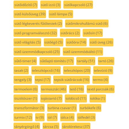
sütőidőzítő
(7)
sütő izzó
(3)
sütőkapcsoló
(27)
sütő külsőüveg
(39)
sütő lámpa
(5)
sütő légkeverés fűtőtestek
(2)
sütőmikrohullámú sütő
(6)
sütő programválasztó
(32)
sütőrács
(2)
sütősín
(17)
sütő világítás
(5)
sütőégő
(5)
sütőóra
(14)
sütő üveg
(26)
sütő üzemmódkapcsoló
(25)
sütő üzemmódváltó
(11)
sűtő-timer
(4)
sűtőajtó tömítés
(17)
tartály
(51)
tartó
(26)
tasak
(2)
teleszkópcső
(16)
teleszkópos
(20)
televízió
(9)
tengely
(3)
tepsi
(17)
tepsik sütőrácsok
(16)
termo
(4)
termoelem
(6)
termosztát
(46)
tető
(16)
textil porzsák
(6)
tisztítószer
(1)
tojástartó
(7)
toldócső
(11)
tolóka
(1)
transzformátor
(3)
turbina csavar
(1)
turbókefe
(6)
turmix
(12)
tv
(9)
tál
(7)
tálca
(4)
tálfedél
(3)
tányérgörgő
(4)
tárcsa
(5)
tárolórekesz
(37)