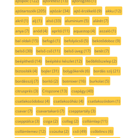
ajtópolc
(122)
ajtóretesz
(13)
ajtórögzítő
(1)
ajtótartozék
(205)
ajtózár
(34)
ajtó érzékelő
(9)
akku
(12)
akril
(1)
alj
(1)
alsó
(33)
aluminium
(5)
alátét
(7)
anya
(7)
anód
(4)
aprító
(11)
aquastop
(4)
aszaló
(1)
bal oldali
(15)
befogó
(1)
befolyócső
(5)
bekötődoboz
(9)
belső
(30)
belső cső
(11)
belső üveg
(17)
betét
(7)
beépíthető
(14)
beépítési készlet
(12)
beőblítőszelep
(2)
biztosíték
(4)
bojler
(31)
bolygókerék
(6)
bordás szíj
(21)
bordásszíj
(7)
borító
(2)
botmixer
(16)
burkolat
(5)
citrusprés
(3)
Crispzone
(13)
csapágy
(40)
csatlakozódoboz
(4)
csatlakozóház
(4)
csatlakozóidom
(1)
csavar
(7)
csavartakaró
(7)
csepptartály
(3)
csepptálca
(3)
csiga
(2)
csillag
(2)
csillámlap
(11)
csillámlemez
(12)
csúszka
(2)
cső
(49)
csőbilincs
(6)