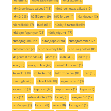
hőelem
(1)
hőfokszabályzó
(48)
hőkorlátozó
(3)
hőmérsékletszabályozó
(13)
hőmérsékletszabályzó
(15)
hőmérő
(8)
hőállógumi
(9)
hőálló izzó
(4)
hőállóüveg
(18)
hőérzékelő
(17)
hűtő
(634)
hűtőajtó-tartozék
(69)
hűtőajtó fogantyúk
(23)
hűtőajtógumi
(77)
hűtőajtógumik
(46)
hűtőajtópolc
(66)
hűtőajtótömítés
(76)
hűtő hőmérő
(2)
hűtőszekrény
(345)
hűtő üvegpolcok
(85)
idegentest csapda
(4)
idom
(1)
illatrúd
(2)
indító
(1)
inox
(56)
inox gombok
(42)
ionizáló kapcsoló
(1)
italkorlát
(38)
italtartó
(85)
italtartópolcok
(81)
izzó
(10)
izzó foglalat
(3)
jobb oldali
(10)
jégkockatartó
(3)
jégkészítő
(3)
kapcsoló
(40)
kapcsolósor
(1)
kapocs
(2)
kefe
(11)
kefésszívófej
(22)
kehely
(3)
kenyérsütő
(12)
kenőanyag
(1)
kerek
(28)
keret
(18)
keringtető
(1)