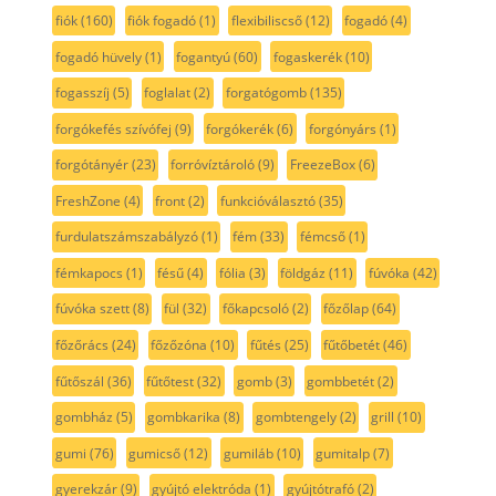
fiók
(160)
fiók fogadó
(1)
flexibiliscső
(12)
fogadó
(4)
fogadó hüvely
(1)
fogantyú
(60)
fogaskerék
(10)
fogasszíj
(5)
foglalat
(2)
forgatógomb
(135)
forgókefés szívófej
(9)
forgókerék
(6)
forgónyárs
(1)
forgótányér
(23)
forróvíztároló
(9)
FreezeBox
(6)
FreshZone
(4)
front
(2)
funkcióválasztó
(35)
furdulatszámszabályzó
(1)
fém
(33)
fémcső
(1)
fémkapocs
(1)
fésű
(4)
fólia
(3)
földgáz
(11)
fúvóka
(42)
fúvóka szett
(8)
fül
(32)
főkapcsoló
(2)
főzőlap
(64)
főzőrács
(24)
főzőzóna
(10)
fűtés
(25)
fűtőbetét
(46)
fűtőszál
(36)
fűtőtest
(32)
gomb
(3)
gombbetét
(2)
gombház
(5)
gombkarika
(8)
gombtengely
(2)
grill
(10)
gumi
(76)
gumicső
(12)
gumiláb
(10)
gumitalp
(7)
gyerekzár
(9)
gyújtó elektróda
(1)
gyújtótrafó
(2)