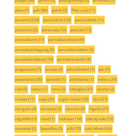
pb-gáz
(34)
perem
(2)
pillangószelep
(3)
pirolitikus
(1)
piros
(1)
polc
(86)
polcél
(3)
Poly-v szíj
(11)
porszívó
(220)
porszívócső
(10)
porszívókefe
(11)
porszűrő
(22)
portartály
(12)
porzsák
(13)
porzsáktartó
(11)
porzsáktartóbetét
(9)
porzsáktartóegység
(9)
porzsáktartóidom
(9)
porzsáktartókeret
(10)
porzsáktartóvilla
(9)
programóra
(7)
pumpa
(3)
pálcahőmérő
(1)
pár
(5)
páraelszívó
(50)
párásító
(1)
párátlanító
(1)
rekesz
(29)
relé
(5)
retesz
(1)
retro
(2)
robotgép
(37)
rosetta
(2)
rozetta
(11)
rugó
(20)
rugós-zsanér
(33)
rács
(27)
rácsgumi
(4)
rácstartó
(3)
résszívó
(8)
rögzítő
(27)
rögzítőfül
(1)
rövid
(1)
rúdmixer
(14)
side by side
(53)
smoothie
(2)
SpaceBox
(5)
stift
(10)
sutő hőmérő
(4)