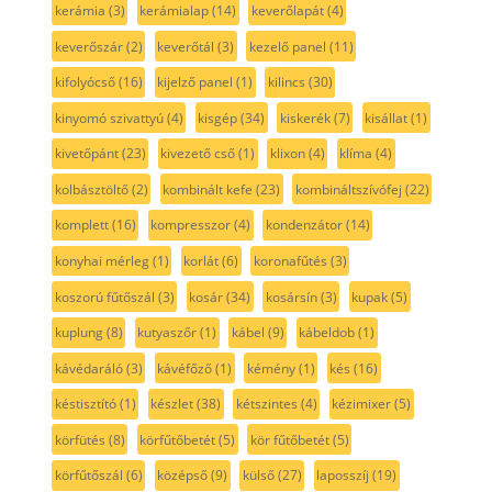
kerámia
(3)
kerámialap
(14)
keverőlapát
(4)
keverőszár
(2)
keverőtál
(3)
kezelő panel
(11)
kifolyócső
(16)
kijelző panel
(1)
kilincs
(30)
kinyomó szivattyú
(4)
kisgép
(34)
kiskerék
(7)
kisállat
(1)
kivetőpánt
(23)
kivezető cső
(1)
klixon
(4)
klíma
(4)
kolbásztöltő
(2)
kombinált kefe
(23)
kombináltszívófej
(22)
komplett
(16)
kompresszor
(4)
kondenzátor
(14)
konyhai mérleg
(1)
korlát
(6)
koronafűtés
(3)
koszorú fűtőszál
(3)
kosár
(34)
kosársín
(3)
kupak
(5)
kuplung
(8)
kutyaszőr
(1)
kábel
(9)
kábeldob
(1)
kávédaráló
(3)
kávéfőző
(1)
kémény
(1)
kés
(16)
késtisztító
(1)
készlet
(38)
kétszintes
(4)
kézimixer
(5)
körfütés
(8)
körfűtőbetét
(5)
kör fűtőbetét
(5)
körfűtőszál
(6)
középső
(9)
külső
(27)
laposszíj
(19)