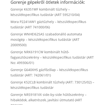
Gorenje gépekről ötletek információk:
Gorenje K6351WF kombinált tűzhely –
készülékspecifikus tudástár (ART 595210/04)
Mora P2241AW1 gáztűzhely – készülékspecifikus
tudástár (ART 741000/06)
Gorenje WNHEI62SAS szabadonálló automata
mosógép – készülékspecifikus tudástár (ART
20009500)
Gorenje NRK6191CW kombinált hűtő-
fagyasztószekrény – készülékspecifikus tudástár (ART
No: 499306/01)
Gorenje G640XHS gázfőzőlap – készülékspecifikus
tudástár (ART: 742061/01)
Gorenje K52CLB kombinált tűzhely (ART: 730125/02) –
készülékspecifikus tudástár
Gorenje NRS9181VX side-by-side hűtőszekrény –
hibakódok, alkatrészek, javítási útmutató (ART