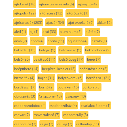
ajtókeret
(18)
ajtónyitás érzékelő
(6)
ajtónyitó
(49)
ajtópolc
(122)
ajtóretesz
(13)
ajtórögzítő
(1)
ajtótartozék
(205)
ajtózár
(34)
ajtó érzékelő
(9)
akku
(12)
akril
(1)
alj
(1)
alsó
(33)
aluminium
(5)
alátét
(7)
anya
(7)
anód
(4)
aprító
(11)
aquastop
(4)
aszaló
(1)
bal oldali
(15)
befogó
(1)
befolyócső
(5)
bekötődoboz
(9)
belső
(30)
belső cső
(11)
belső üveg
(17)
betét
(7)
beépíthető
(14)
beépítési készlet
(12)
beőblítőszelep
(2)
biztosíték
(4)
bojler
(31)
bolygókerék
(6)
bordás szíj
(21)
bordásszíj
(7)
borító
(2)
botmixer
(16)
burkolat
(5)
citrusprés
(3)
Crispzone
(13)
csapágy
(40)
csatlakozódoboz
(4)
csatlakozóház
(4)
csatlakozóidom
(1)
csavar
(7)
csavartakaró
(7)
csepptartály
(3)
csepptálca
(3)
csiga
(2)
csillag
(2)
csillámlap
(11)