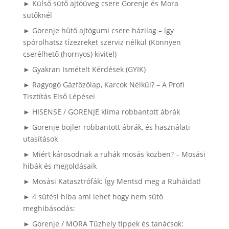
► Külső sütő ajtóüveg csere Gorenje és Mora
sütőknél
► Gorenje hűtő ajtógumi csere házilag – így
spórolhatsz tízezreket szerviz nélkül (Könnyen
cserélhető (hornyos) kivitel)
► Gyakran Ismételt Kérdések (GYIK)
► Ragyogó Gázfőzőlap, Karcok Nélkül? – A Profi
Tisztítás Első Lépései
► HISENSE / GORENJE klíma robbantott ábrák
► Gorenje bojler robbantott ábrák, és használati
utasítások
► Miért károsodnak a ruhák mosás közben? – Mosási
hibák és megoldásaik
► Mosási Katasztrófák: Így Mentsd meg a Ruháidat!
► 4 sütési hiba ami lehet hogy nem sütő
meghibásodás:
► Gorenje / MORA Tűzhely tippek és tanácsok: