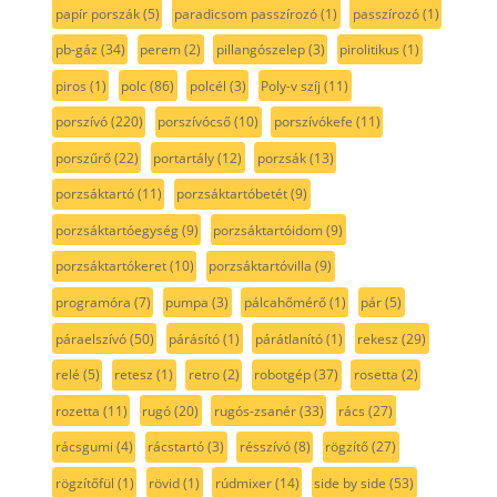
papír porszák
(5)
paradicsom passzírozó
(1)
passzírozó
(1)
pb-gáz
(34)
perem
(2)
pillangószelep
(3)
pirolitikus
(1)
piros
(1)
polc
(86)
polcél
(3)
Poly-v szíj
(11)
porszívó
(220)
porszívócső
(10)
porszívókefe
(11)
porszűrő
(22)
portartály
(12)
porzsák
(13)
porzsáktartó
(11)
porzsáktartóbetét
(9)
porzsáktartóegység
(9)
porzsáktartóidom
(9)
porzsáktartókeret
(10)
porzsáktartóvilla
(9)
programóra
(7)
pumpa
(3)
pálcahőmérő
(1)
pár
(5)
páraelszívó
(50)
párásító
(1)
párátlanító
(1)
rekesz
(29)
relé
(5)
retesz
(1)
retro
(2)
robotgép
(37)
rosetta
(2)
rozetta
(11)
rugó
(20)
rugós-zsanér
(33)
rács
(27)
rácsgumi
(4)
rácstartó
(3)
résszívó
(8)
rögzítő
(27)
rögzítőfül
(1)
rövid
(1)
rúdmixer
(14)
side by side
(53)