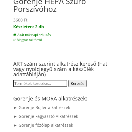
Gorenje HEPA Szűrő
Porszívóhoz
3600
Ft
Készleten: 2 db
🚚 Akár másnapi szállítás
✅ Magyar raktárról
ART szám szerint alkatrész kereső (hat
vagy nyolcjegyű szám a készülék
adattábláján)
Keresés
Keresés
a
következőre:
Gorenje és MORA alkatrészek:
► Gorenje Bojler alkatrészek
► Gorenje Fagyasztó Alkatrészek
► Gorenje főzőlap alkatrészek