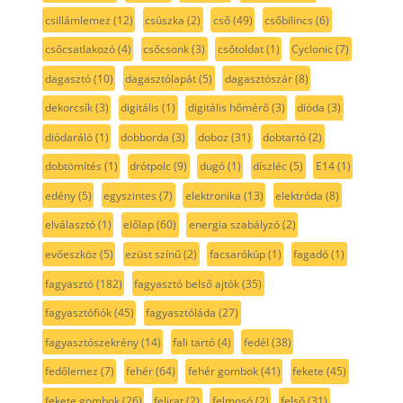
csillámlemez
(12)
csúszka
(2)
cső
(49)
csőbilincs
(6)
csőcsatlakozó
(4)
csőcsonk
(3)
csőtoldat
(1)
Cyclonic
(7)
dagasztó
(10)
dagasztólapát
(5)
dagasztószár
(8)
dekorcsík
(3)
digitális
(1)
digitális hőmérő
(3)
dióda
(3)
diódaráló
(1)
dobborda
(3)
doboz
(31)
dobtartó
(2)
dobtömítés
(1)
drótpolc
(9)
dugó
(1)
díszléc
(5)
E14
(1)
edény
(5)
egyszintes
(7)
elektronika
(13)
elektróda
(8)
elválasztó
(1)
előlap
(60)
energia szabályzó
(2)
evőeszköz
(5)
ezüst színű
(2)
facsarókúp
(1)
fagadó
(1)
fagyasztó
(182)
fagyasztó belső ajtók
(35)
fagyasztófiók
(45)
fagyasztóláda
(27)
fagyasztószekrény
(14)
fali tartó
(4)
fedél
(38)
fedőlemez
(7)
fehér
(64)
fehér gombok
(41)
fekete
(45)
fekete gombok
(26)
felirat
(2)
felmosó
(2)
felső
(31)