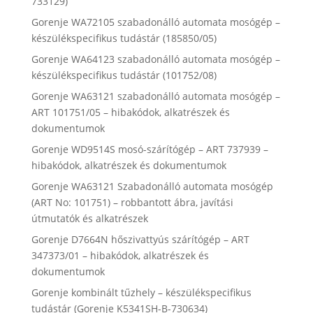
733129)
Gorenje WA72105 szabadonálló automata mosógép –
készülékspecifikus tudástár (185850/05)
Gorenje WA64123 szabadonálló automata mosógép –
készülékspecifikus tudástár (101752/08)
Gorenje WA63121 szabadonálló automata mosógép –
ART 101751/05 – hibakódok, alkatrészek és
dokumentumok
Gorenje WD9514S mosó-szárítógép – ART 737939 –
hibakódok, alkatrészek és dokumentumok
Gorenje WA63121 Szabadonálló automata mosógép
(ART No: 101751) – robbantott ábra, javítási
útmutatók és alkatrészek
Gorenje D7664N hőszivattyús szárítógép – ART
347373/01 – hibakódok, alkatrészek és
dokumentumok
Gorenje kombinált tűzhely – készülékspecifikus
tudástár (Gorenje K5341SH-B-730634)