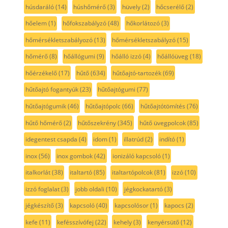
húsdaráló
(14)
húshőmérő
(3)
hüvely
(2)
hőcserélő
(2)
hőelem
(1)
hőfokszabályzó
(48)
hőkorlátozó
(3)
hőmérsékletszabályozó
(13)
hőmérsékletszabályzó
(15)
hőmérő
(8)
hőállógumi
(9)
hőálló izzó
(4)
hőállóüveg
(18)
hőérzékelő
(17)
hűtő
(634)
hűtőajtó-tartozék
(69)
hűtőajtó fogantyúk
(23)
hűtőajtógumi
(77)
hűtőajtógumik
(46)
hűtőajtópolc
(66)
hűtőajtótömítés
(76)
hűtő hőmérő
(2)
hűtőszekrény
(345)
hűtő üvegpolcok
(85)
idegentest csapda
(4)
idom
(1)
illatrúd
(2)
indító
(1)
inox
(56)
inox gombok
(42)
ionizáló kapcsoló
(1)
italkorlát
(38)
italtartó
(85)
italtartópolcok
(81)
izzó
(10)
izzó foglalat
(3)
jobb oldali
(10)
jégkockatartó
(3)
jégkészítő
(3)
kapcsoló
(40)
kapcsolósor
(1)
kapocs
(2)
kefe
(11)
kefésszívófej
(22)
kehely
(3)
kenyérsütő
(12)