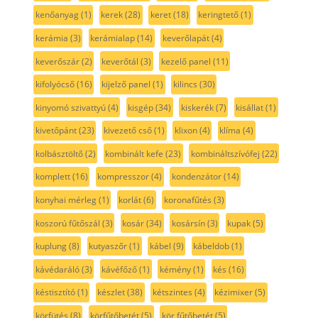
kenőanyag
(1)
kerek
(28)
keret
(18)
keringtető
(1)
kerámia
(3)
kerámialap
(14)
keverőlapát
(4)
keverőszár
(2)
keverőtál
(3)
kezelő panel
(11)
kifolyócső
(16)
kijelző panel
(1)
kilincs
(30)
kinyomó szivattyú
(4)
kisgép
(34)
kiskerék
(7)
kisállat
(1)
kivetőpánt
(23)
kivezető cső
(1)
klixon
(4)
klíma
(4)
kolbásztöltő
(2)
kombinált kefe
(23)
kombináltszívófej
(22)
komplett
(16)
kompresszor
(4)
kondenzátor
(14)
konyhai mérleg
(1)
korlát
(6)
koronafűtés
(3)
koszorú fűtőszál
(3)
kosár
(34)
kosársín
(3)
kupak
(5)
kuplung
(8)
kutyaszőr
(1)
kábel
(9)
kábeldob
(1)
kávédaráló
(3)
kávéfőző
(1)
kémény
(1)
kés
(16)
késtisztító
(1)
készlet
(38)
kétszintes
(4)
kézimixer
(5)
körfütés
(8)
körfűtőbetét
(5)
kör fűtőbetét
(5)