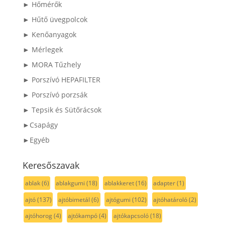
► Hőmérők
► Hűtő üvegpolcok
► Kenőanyagok
► Mérlegek
► MORA Tűzhely
► Porszívó HEPAFILTER
► Porszívó porzsák
► Tepsik és Sütőrácsok
►Csapágy
►Egyéb
Keresőszavak
ablak
(6)
ablakgumi
(18)
ablakkeret
(16)
adapter
(1)
ajtó
(137)
ajtóbimetál
(6)
ajtógumi
(102)
ajtóhatároló
(2)
ajtóhorog
(4)
ajtókampó
(4)
ajtókapcsoló
(18)