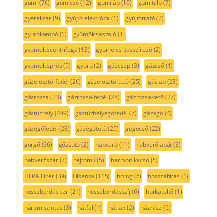
gumi
(76)
gumicső
(12)
gumiláb
(10)
gumitalp
(7)
gyerekzár
(9)
gyújtó elektróda
(1)
gyújtótrafó
(2)
gyúrókampó
(1)
gyümölcsaszaló
(1)
gyümölcscentrifuga
(13)
gyümölcs passzírozó
(2)
gyümölcsprés
(5)
gyűrű
(2)
gázcsap
(3)
gázcső
(1)
gázelosztó-fedél
(26)
gázelosztó-tető
(25)
gázlap
(23)
gázrózsa
(23)
gázrózsa-fedél
(28)
gázrózsa-tető
(27)
gáztűzhely
(499)
gáztűzhelyégőfedél
(7)
gázégő
(4)
gázégőfedél
(28)
gázégőtető
(25)
gégecső
(22)
görgő
(36)
gőzsütő
(2)
habverő
(11)
habverőlapát
(3)
habverőszár
(7)
hajtómű
(5)
harmonikacső
(5)
HEPA Filter
(39)
Hisense
(115)
horog
(6)
hosszabítás
(1)
hosszbordás szíj
(21)
hosszbordásszíj
(6)
hurkatöltő
(1)
három szintes
(3)
hátfal
(1)
hátlap
(2)
házrész
(6)