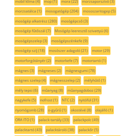
mobil klíma
(4)
mop
(1)
mora
(22)
morzsaporszívó
(3)
morzsatálca
(1)
mosogatógép
(204)
mososzaritogep
(5)
mosógép alkatrész
(280)
mosógépcső
(3)
mosógép fűtőszál
(7)
Mosógép leeresztő szivattyú
(6)
mosógépszelep
(3)
mosógépszénkefe
(9)
mosógép szíj
(18)
mosószer adagoló
(21)
motor
(29)
motorforgótányér
(2)
motorkefe
(7)
motortartó
(1)
mágnes
(3)
mágneses
(2)
mágnesgumi
(78)
mágnes szelep
(4)
mágnesszelep
(2)
mélyhűtő
(1)
mély tepsi
(6)
műanyag
(8)
műanyagdoboz
(29)
nagykefe
(5)
nofrost
(1)
NTC
(2)
nyitófül
(31)
nyomógomb
(28)
o-gyűrű
(1)
okostévé
(8)
olajálló
(1)
ORA ITO
(1)
palack-tartály
(33)
palackpolc
(49)
palacktartó
(43)
palacktároló
(38)
palackőr
(5)