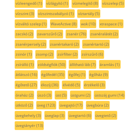
vízleengedő
(1)
vízlágyító
(1)
vízmelegítő
(8)
vízszelep
(5)
vízszint
(3)
vízszintszabályzó
(1)
víztartály
(5)
vízváltó szelep
(1)
WaveActive
(8)
wok
(10)
xtraspace
(1)
zacskó
(2)
zavarszűrő
(2)
zsanér
(76)
zsanéralátét
(2)
zsanérpersely
(2)
zsanértakaró
(2)
zsanértartó
(2)
zsinór
(1)
zsomp
(2)
zsírfilter
(2)
zsírszűrő
(6)
zsírálló
(1)
zöldségfiók
(50)
állítható láb
(7)
áramlás
(1)
átlátszó
(16)
égőfedél
(35)
égőfej
(1)
égőház
(9)
égőtető
(27)
ékszíj
(36)
élvédő
(5)
érzékelő
(3)
óraház
(2)
úszó
(3)
üst
(5)
üstgumi
(2)
üstszáj gumi
(14)
ütköző
(2)
üveg
(123)
üvegajtó
(17)
üvegbúra
(2)
üvegkehely
(3)
üveglap
(3)
üvegtartó
(6)
üvegtető
(2)
üvegtányér
(13)