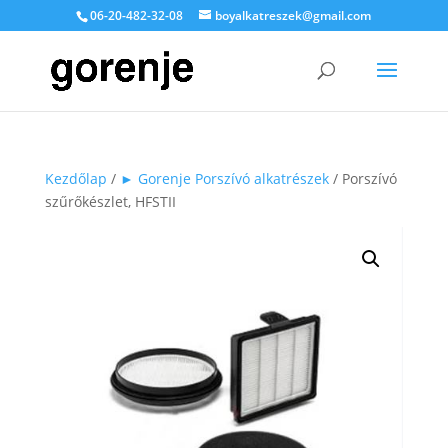
06-20-482-32-08
boyalkatreszek@gmail.com
Kezdőlap
/
► Gorenje Porszívó alkatrészek
/ Porszívó
szűrőkészlet, HFSTII