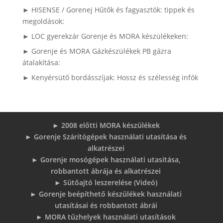
► HISENSE / Gorenej Hűtők és fagyasztók: tippek és
megoldások:
► LOC gyerekzár Gorenje és MORA készülékeken:
► Gorenje és MORA Gázkészülékek PB gázra
átalakítása:
► Kenyérsütő bordásszíjak: Hossz és szélesség infók
► 2008 előtti MORA készülékek
► Gorenje Szárítógépek használati utasítása és
alkatrészei
► Gorenje mosógépek használati utasítása,
robbantott ábrája és alkatrészei
► Sütőajtó leszerelése (Videó)
► Gorenje beépíthető készülékek használati
utasításai és robbantott ábrái
► MORA tűzhelyek használati utasítások