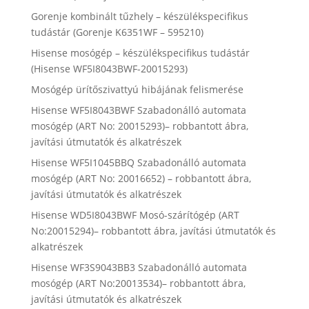
Gorenje kombinált tűzhely – készülékspecifikus
tudástár (Gorenje K6351WF – 595210)
Hisense mosógép – készülékspecifikus tudástár
(Hisense WF5I8043BWF-20015293)
Mosógép ürítőszivattyú hibájának felismerése
Hisense WF5I8043BWF Szabadonálló automata
mosógép (ART No: 20015293)– robbantott ábra,
javítási útmutatók és alkatrészek
Hisense WF5I1045BBQ Szabadonálló automata
mosógép (ART No: 20016652) – robbantott ábra,
javítási útmutatók és alkatrészek
Hisense WD5I8043BWF Mosó-szárítógép (ART
No:20015294)– robbantott ábra, javítási útmutatók és
alkatrészek
Hisense WF3S9043BB3 Szabadonálló automata
mosógép (ART No:20013534)– robbantott ábra,
javítási útmutatók és alkatrészek