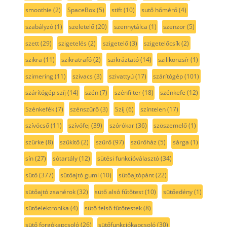
smoothie
(2)
SpaceBox
(5)
stift
(10)
sutő hőmérő
(4)
szabályzó
(1)
szeletelő
(20)
szennytálca
(1)
szenzor
(5)
szett
(29)
szigetelés
(2)
szigetelő
(3)
szigetelőcsík
(2)
szikra
(11)
szikratrafó
(2)
szikráztató
(14)
szilikonzsír
(1)
szimering
(11)
szivacs
(3)
szivattyú
(17)
szárítógép
(101)
szárítógép szíj
(14)
szén
(7)
szénfilter
(18)
szénkefe
(12)
Szénkefék
(7)
szénszűrő
(3)
Szíj
(6)
színtelen
(17)
szívócső
(11)
szívófej
(39)
szórókar
(36)
szöszemelő
(1)
szürke
(8)
szűkítő
(2)
szűrő
(97)
szűrőház
(5)
sárga
(1)
sín
(27)
sótartály
(12)
sütési funkcióválasztó
(34)
sütő
(377)
sütőajtó gumi
(10)
sütőajtópánt
(22)
sütőajtó zsanérok
(32)
sütő alsó fűtőtest
(10)
sütőedény
(1)
sütőelektronika
(4)
sütő felső fűtőtestek
(8)
sütő forgókapcsoló
(26)
sütőfunkciókapcsoló
(30)