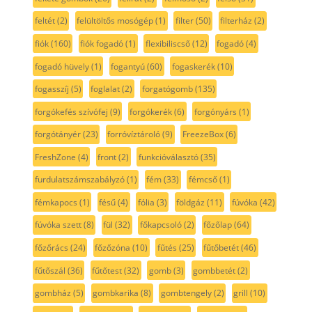
feltét
(2)
felültöltős mosógép
(1)
filter
(50)
filterház
(2)
fiók
(160)
fiók fogadó
(1)
flexibiliscső
(12)
fogadó
(4)
fogadó hüvely
(1)
fogantyú
(60)
fogaskerék
(10)
fogasszíj
(5)
foglalat
(2)
forgatógomb
(135)
forgókefés szívófej
(9)
forgókerék
(6)
forgónyárs
(1)
forgótányér
(23)
forróvíztároló
(9)
FreezeBox
(6)
FreshZone
(4)
front
(2)
funkcióválasztó
(35)
furdulatszámszabályzó
(1)
fém
(33)
fémcső
(1)
fémkapocs
(1)
fésű
(4)
fólia
(3)
földgáz
(11)
fúvóka
(42)
fúvóka szett
(8)
fül
(32)
főkapcsoló
(2)
főzőlap
(64)
főzőrács
(24)
főzőzóna
(10)
fűtés
(25)
fűtőbetét
(46)
fűtőszál
(36)
fűtőtest
(32)
gomb
(3)
gombbetét
(2)
gombház
(5)
gombkarika
(8)
gombtengely
(2)
grill
(10)