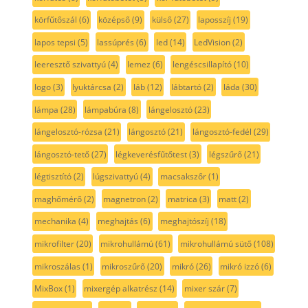
körfűtőszál
(6)
középső
(9)
külső
(27)
laposszíj
(19)
lapos tepsi
(5)
lassúprés
(6)
led
(14)
LedVision
(2)
leeresztő szivattyú
(4)
lemez
(6)
lengéscsillapító
(10)
logo
(3)
lyuktárcsa
(2)
láb
(12)
lábtartó
(2)
láda
(30)
lámpa
(28)
lámpabúra
(8)
lángelosztó
(23)
lángelosztó-rózsa
(21)
lángosztó
(21)
lángosztó-fedél
(29)
lángosztó-tető
(27)
légkeverésfűtőtest
(3)
légszűrő
(21)
légtisztító
(2)
lúgszivattyú
(4)
macsakszőr
(1)
maghőmérő
(2)
magnetron
(2)
matrica
(3)
matt
(2)
mechanika
(4)
meghajtás
(6)
meghajtószíj
(18)
mikrofilter
(20)
mikrohullámú
(61)
mikrohullámú sütő
(108)
mikroszálas
(1)
mikroszűrő
(20)
mikró
(26)
mikró izzó
(6)
MixBox
(1)
mixergép alkatrész
(14)
mixer szár
(7)