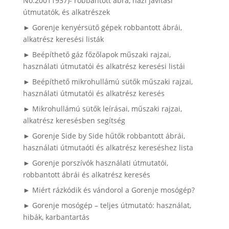
No:20011937)- robbantott ábra, házi javítási
útmutatók, és alkatrészek
► Gorenje kenyérsütő gépek robbantott ábrái,
alkatrész keresési listák
► Beépíthető gáz főzőlapok műszaki rajzai,
használati útmutatói és alkatrész keresési listái
► Beépíthető mikrohullámú sütők műszaki rajzai,
használati útmutatói és alkatrész keresés
► Mikrohullámú sütők leírásai, műszaki rajzai,
alkatrész keresésben segítség
► Gorenje Side by Side hűtők robbantott ábrái,
használati útmutaóti és alkatrész kereséshez lista
► Gorenje porszívók használati útmutatói,
robbantott ábrái és alkatrész keresés
► Miért rázkódik és vándorol a Gorenje mosógép?
► Gorenje mosógép – teljes útmutató: használat,
hibák, karbantartás