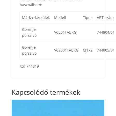
használható:
Márka+készülék
Modell
Típus
ART szám
Gorenje
VCE01TABKG
744804/01
porszívó
Gorenje
VC2001TABKG
CJ172
744805/01
porszívó
gor 744819
Kapcsolódó termékek