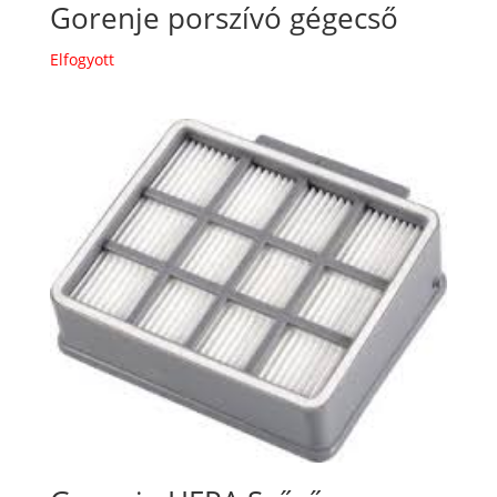
Gorenje porszívó gégecső
Elfogyott