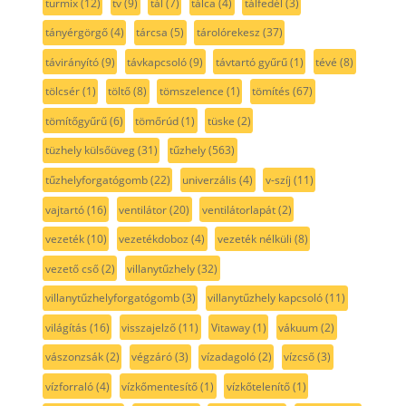
turmix
(12)
tv
(9)
tál
(7)
tálca
(4)
tálfedél
(3)
tányérgörgő
(4)
tárcsa
(5)
tárolórekesz
(37)
távirányító
(9)
távkapcsoló
(9)
távtartó gyűrű
(1)
tévé
(8)
tölcsér
(1)
töltő
(8)
tömszelence
(1)
tömítés
(67)
tömítőgyűrű
(6)
tömőrúd
(1)
tüske
(2)
tüzhely külsőüveg
(31)
tűzhely
(563)
tűzhelyforgatógomb
(22)
univerzális
(4)
v-szíj
(11)
vajtartó
(16)
ventilátor
(20)
ventilátorlapát
(2)
vezeték
(10)
vezetékdoboz
(4)
vezeték nélküli
(8)
vezető cső
(2)
villanytűzhely
(32)
villanytűzhelyforgatógomb
(3)
villanytűzhely kapcsoló
(11)
világítás
(16)
visszajelző
(11)
Vitaway
(1)
vákuum
(2)
vászonzsák
(2)
végzáró
(3)
vízadagoló
(2)
vízcső
(3)
vízforraló
(4)
vízkőmentesítő
(1)
vízkőtelenítő
(1)