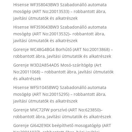
Hisense WF3S8043BW3 Szabadonálló automata
mosógép (ART No:20013533) – robbantott ábra,
javítási útmutatók és alkatrészek
Hisense WF3S9043BW3 Szabadonálló automata
mosógép (ART No:20013532)– robbantott ábra,
javítási útmutatók és alkatrészek
Gorenje WC48G4BG4 Borhűtő (ART No:20013868) –
robbantott ábra, javítási útmutatók és alkatrészek
Gorenje W3D2A854ADS Mosó-szárítógép (Art
No:20011068) – robbantott ábra, javítási útmutatók
és alkatrészek
Hisense WF5I1045BWQ Szabadonálló automata
mosógép (ART No:20015295) – robbantott ábra,
javítási útmutatók és alkatrészek
Gorenje MVC72FW porszívó (ART No:623850)–
robbantott ábra, javítási útmutatók és alkatrészek
Gorenje GI642E90X beépíthető mosogatógép (ART