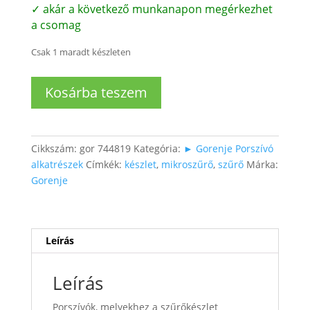
✓ akár a következő munkanapon megérkezhet
a csomag
Csak 1 maradt készleten
Porszívó
Kosárba teszem
szűrőkészlet,
HFSTII
mennyiség
Cikkszám:
gor 744819
Kategória:
► Gorenje Porszívó
alkatrészek
Címkék:
készlet
,
mikroszűrő
,
szűrő
Márka:
Gorenje
Leírás
Leírás
Porszívók, melyekhez a szűrőkészlet