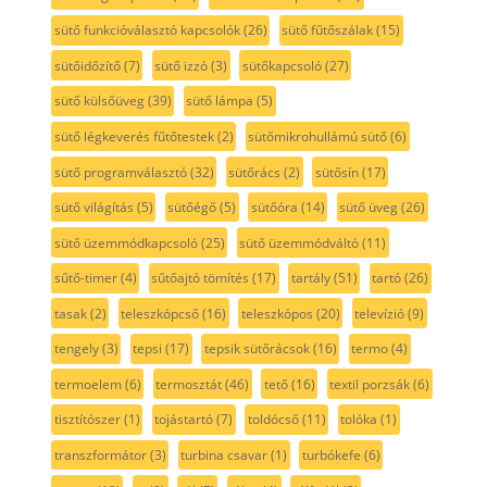
sütő funkcióválasztó kapcsolók
(26)
sütő fűtőszálak
(15)
sütőidőzítő
(7)
sütő izzó
(3)
sütőkapcsoló
(27)
sütő külsőüveg
(39)
sütő lámpa
(5)
sütő légkeverés fűtőtestek
(2)
sütőmikrohullámú sütő
(6)
sütő programválasztó
(32)
sütőrács
(2)
sütősín
(17)
sütő világítás
(5)
sütőégő
(5)
sütőóra
(14)
sütő üveg
(26)
sütő üzemmódkapcsoló
(25)
sütő üzemmódváltó
(11)
sűtő-timer
(4)
sűtőajtó tömítés
(17)
tartály
(51)
tartó
(26)
tasak
(2)
teleszkópcső
(16)
teleszkópos
(20)
televízió
(9)
tengely
(3)
tepsi
(17)
tepsik sütőrácsok
(16)
termo
(4)
termoelem
(6)
termosztát
(46)
tető
(16)
textil porzsák
(6)
tisztítószer
(1)
tojástartó
(7)
toldócső
(11)
tolóka
(1)
transzformátor
(3)
turbina csavar
(1)
turbókefe
(6)