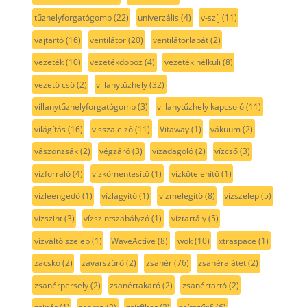
tűzhelyforgatógomb
(22)
univerzális
(4)
v-szíj
(11)
vajtartó
(16)
ventilátor
(20)
ventilátorlapát
(2)
vezeték
(10)
vezetékdoboz
(4)
vezeték nélküli
(8)
vezető cső
(2)
villanytűzhely
(32)
villanytűzhelyforgatógomb
(3)
villanytűzhely kapcsoló
(11)
világítás
(16)
visszajelző
(11)
Vitaway
(1)
vákuum
(2)
vászonzsák
(2)
végzáró
(3)
vízadagoló
(2)
vízcső
(3)
vízforraló
(4)
vízkőmentesítő
(1)
vízkőtelenítő
(1)
vízleengedő
(1)
vízlágyító
(1)
vízmelegítő
(8)
vízszelep
(5)
vízszint
(3)
vízszintszabályzó
(1)
víztartály
(5)
vízváltó szelep
(1)
WaveActive
(8)
wok
(10)
xtraspace
(1)
zacskó
(2)
zavarszűrő
(2)
zsanér
(76)
zsanéralátét
(2)
zsanérpersely
(2)
zsanértakaró
(2)
zsanértartó
(2)