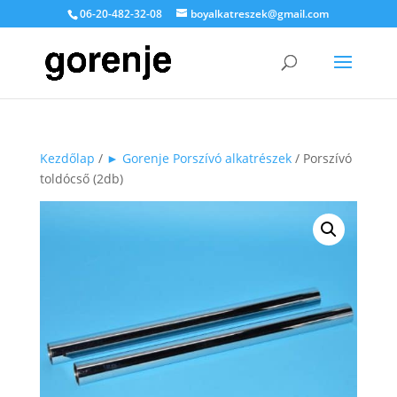
06-20-482-32-08
boyalkatreszek@gmail.com
Kezdőlap
/
► Gorenje Porszívó alkatrészek
/ Porszívó
toldócső (2db)