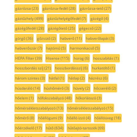
gázrózsa
(23)
gázrózsa-fedél
(28)
gázrózsa-tető
(27)
gáztűzhely
(499)
gáztűzhelyégőfedél
(7)
gázégő
(4)
gázégőfedél
(28)
gázégőtető
(25)
gégecső
(22)
görgő
(36)
gőzsütő
(2)
habverő
(11)
habverőlapát
(3)
habverőszár
(7)
hajtómű
(5)
harmonikacső
(5)
HEPA Filter
(39)
Hisense
(115)
horog
(6)
hosszabítás
(1)
hosszbordás szíj
(21)
hosszbordásszíj
(6)
hurkatöltő
(1)
három szintes
(3)
hátfal
(1)
hátlap
(2)
házrész
(6)
húsdaráló
(14)
húshőmérő
(3)
hüvely
(2)
hőcserélő
(2)
hőelem
(1)
hőfokszabályzó
(48)
hőkorlátozó
(3)
hőmérsékletszabályozó
(13)
hőmérsékletszabályzó
(15)
hőmérő
(8)
hőállógumi
(9)
hőálló izzó
(4)
hőállóüveg
(18)
hőérzékelő
(17)
hűtő
(634)
hűtőajtó-tartozék
(69)