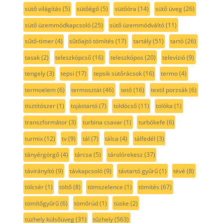
sütő világítás
(5)
sütőégő
(5)
sütőóra
(14)
sütő üveg
(26)
sütő üzemmódkapcsoló
(25)
sütő üzemmódváltó
(11)
sűtő-timer
(4)
sűtőajtó tömítés
(17)
tartály
(51)
tartó
(26)
tasak
(2)
teleszkópcső
(16)
teleszkópos
(20)
televízió
(9)
tengely
(3)
tepsi
(17)
tepsik sütőrácsok
(16)
termo
(4)
termoelem
(6)
termosztát
(46)
tető
(16)
textil porzsák
(6)
tisztítószer
(1)
tojástartó
(7)
toldócső
(11)
tolóka
(1)
transzformátor
(3)
turbina csavar
(1)
turbókefe
(6)
turmix
(12)
tv
(9)
tál
(7)
tálca
(4)
tálfedél
(3)
tányérgörgő
(4)
tárcsa
(5)
tárolórekesz
(37)
távirányító
(9)
távkapcsoló
(9)
távtartó gyűrű
(1)
tévé
(8)
tölcsér
(1)
töltő
(8)
tömszelence
(1)
tömítés
(67)
tömítőgyűrű
(6)
tömőrúd
(1)
tüske
(2)
tüzhely külsőüveg
(31)
tűzhely
(563)