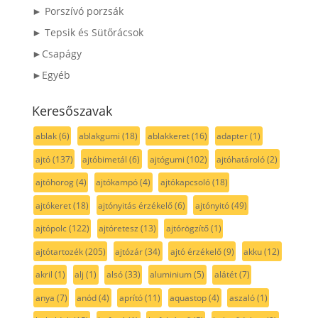
► Porszívó porzsák
► Tepsik és Sütőrácsok
►Csapágy
►Egyéb
Keresőszavak
ablak
(6)
ablakgumi
(18)
ablakkeret
(16)
adapter
(1)
ajtó
(137)
ajtóbimetál
(6)
ajtógumi
(102)
ajtóhatároló
(2)
ajtóhorog
(4)
ajtókampó
(4)
ajtókapcsoló
(18)
ajtókeret
(18)
ajtónyitás érzékelő
(6)
ajtónyitó
(49)
ajtópolc
(122)
ajtóretesz
(13)
ajtórögzítő
(1)
ajtótartozék
(205)
ajtózár
(34)
ajtó érzékelő
(9)
akku
(12)
akril
(1)
alj
(1)
alsó
(33)
aluminium
(5)
alátét
(7)
anya
(7)
anód
(4)
aprító
(11)
aquastop
(4)
aszaló
(1)