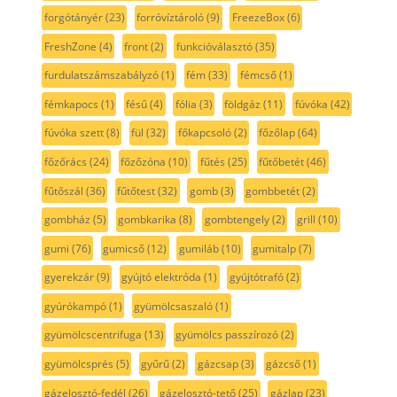
forgótányér
(23)
forróvíztároló
(9)
FreezeBox
(6)
FreshZone
(4)
front
(2)
funkcióválasztó
(35)
furdulatszámszabályzó
(1)
fém
(33)
fémcső
(1)
fémkapocs
(1)
fésű
(4)
fólia
(3)
földgáz
(11)
fúvóka
(42)
fúvóka szett
(8)
fül
(32)
főkapcsoló
(2)
főzőlap
(64)
főzőrács
(24)
főzőzóna
(10)
fűtés
(25)
fűtőbetét
(46)
fűtőszál
(36)
fűtőtest
(32)
gomb
(3)
gombbetét
(2)
gombház
(5)
gombkarika
(8)
gombtengely
(2)
grill
(10)
gumi
(76)
gumicső
(12)
gumiláb
(10)
gumitalp
(7)
gyerekzár
(9)
gyújtó elektróda
(1)
gyújtótrafó
(2)
gyúrókampó
(1)
gyümölcsaszaló
(1)
gyümölcscentrifuga
(13)
gyümölcs passzírozó
(2)
gyümölcsprés
(5)
gyűrű
(2)
gázcsap
(3)
gázcső
(1)
gázelosztó-fedél
(26)
gázelosztó-tető
(25)
gázlap
(23)