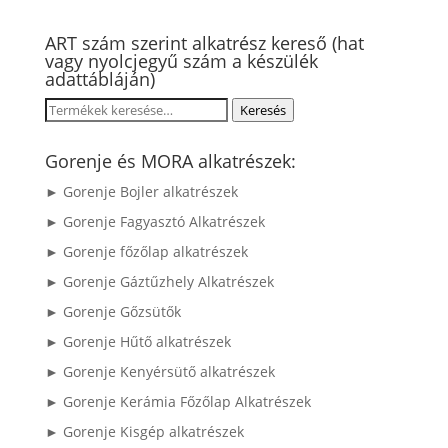
ART szám szerint alkatrész kereső (hat
vagy nyolcjegyű szám a készülék
adattábláján)
Keresés
Keresés
a
következőre:
Gorenje és MORA alkatrészek:
► Gorenje Bojler alkatrészek
► Gorenje Fagyasztó Alkatrészek
► Gorenje főzőlap alkatrészek
► Gorenje Gáztűzhely Alkatrészek
► Gorenje Gőzsütők
► Gorenje Hűtő alkatrészek
► Gorenje Kenyérsütő alkatrészek
► Gorenje Kerámia Főzőlap Alkatrészek
► Gorenje Kisgép alkatrészek