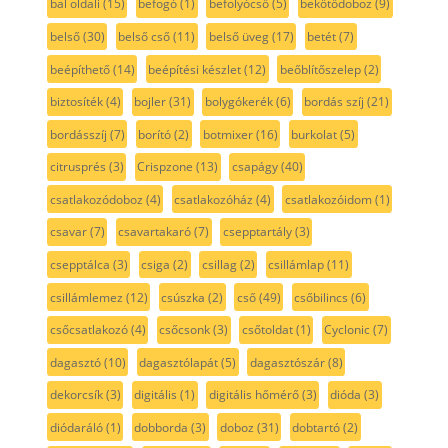
bal oldali
(15)
befogó
(1)
befolyócső
(5)
bekötődoboz
(9)
belső
(30)
belső cső
(11)
belső üveg
(17)
betét
(7)
beépíthető
(14)
beépítési készlet
(12)
beőblítőszelep
(2)
biztosíték
(4)
bojler
(31)
bolygókerék
(6)
bordás szíj
(21)
bordásszíj
(7)
borító
(2)
botmixer
(16)
burkolat
(5)
citrusprés
(3)
Crispzone
(13)
csapágy
(40)
csatlakozódoboz
(4)
csatlakozóház
(4)
csatlakozóidom
(1)
csavar
(7)
csavartakaró
(7)
csepptartály
(3)
csepptálca
(3)
csiga
(2)
csillag
(2)
csillámlap
(11)
csillámlemez
(12)
csúszka
(2)
cső
(49)
csőbilincs
(6)
csőcsatlakozó
(4)
csőcsonk
(3)
csőtoldat
(1)
Cyclonic
(7)
dagasztó
(10)
dagasztólapát
(5)
dagasztószár
(8)
dekorcsík
(3)
digitális
(1)
digitális hőmérő
(3)
dióda
(3)
diódaráló
(1)
dobborda
(3)
doboz
(31)
dobtartó
(2)