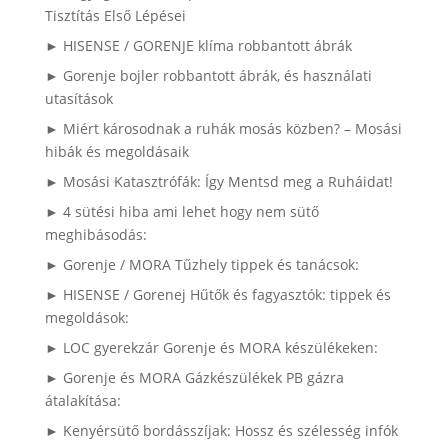
Tisztítás Első Lépései
► HISENSE / GORENJE klíma robbantott ábrák
► Gorenje bojler robbantott ábrák, és használati
utasítások
► Miért károsodnak a ruhák mosás közben? – Mosási
hibák és megoldásaik
► Mosási Katasztrófák: Így Mentsd meg a Ruháidat!
► 4 sütési hiba ami lehet hogy nem sütő
meghibásodás:
► Gorenje / MORA Tűzhely tippek és tanácsok:
► HISENSE / Gorenej Hűtők és fagyasztók: tippek és
megoldások:
► LOC gyerekzár Gorenje és MORA készülékeken:
► Gorenje és MORA Gázkészülékek PB gázra
átalakítása:
► Kenyérsütő bordásszíjak: Hossz és szélesség infók