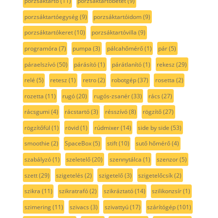
porzsáktartó
(11)
porzsáktartóbetét
(9)
porzsáktartóegység
(9)
porzsáktartóidom
(9)
porzsáktartókeret
(10)
porzsáktartóvilla
(9)
programóra
(7)
pumpa
(3)
pálcahőmérő
(1)
pár
(5)
páraelszívó
(50)
párásító
(1)
párátlanító
(1)
rekesz
(29)
relé
(5)
retesz
(1)
retro
(2)
robotgép
(37)
rosetta
(2)
rozetta
(11)
rugó
(20)
rugós-zsanér
(33)
rács
(27)
rácsgumi
(4)
rácstartó
(3)
résszívó
(8)
rögzítő
(27)
rögzítőfül
(1)
rövid
(1)
rúdmixer
(14)
side by side
(53)
smoothie
(2)
SpaceBox
(5)
stift
(10)
sutő hőmérő
(4)
szabályzó
(1)
szeletelő
(20)
szennytálca
(1)
szenzor
(5)
szett
(29)
szigetelés
(2)
szigetelő
(3)
szigetelőcsík
(2)
szikra
(11)
szikratrafó
(2)
szikráztató
(14)
szilikonzsír
(1)
szimering
(11)
szivacs
(3)
szivattyú
(17)
szárítógép
(101)