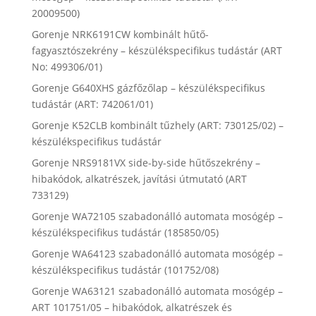
20009500)
Gorenje NRK6191CW kombinált hűtő-
fagyasztószekrény – készülékspecifikus tudástár (ART
No: 499306/01)
Gorenje G640XHS gázfőzőlap – készülékspecifikus
tudástár (ART: 742061/01)
Gorenje K52CLB kombinált tűzhely (ART: 730125/02) –
készülékspecifikus tudástár
Gorenje NRS9181VX side-by-side hűtőszekrény –
hibakódok, alkatrészek, javítási útmutató (ART
733129)
Gorenje WA72105 szabadonálló automata mosógép –
készülékspecifikus tudástár (185850/05)
Gorenje WA64123 szabadonálló automata mosógép –
készülékspecifikus tudástár (101752/08)
Gorenje WA63121 szabadonálló automata mosógép –
ART 101751/05 – hibakódok, alkatrészek és