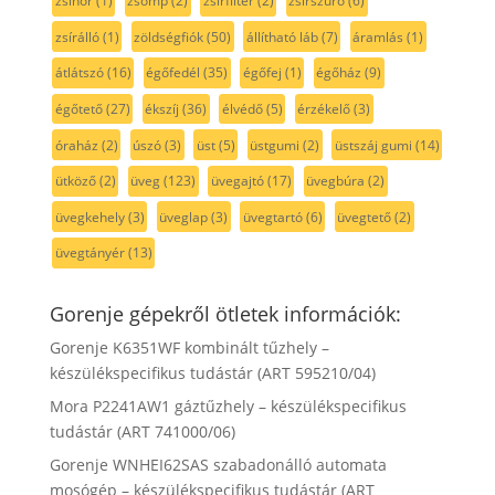
zsinór
(1)
zsomp
(2)
zsírfilter
(2)
zsírszűrő
(6)
zsírálló
(1)
zöldségfiók
(50)
állítható láb
(7)
áramlás
(1)
átlátszó
(16)
égőfedél
(35)
égőfej
(1)
égőház
(9)
égőtető
(27)
ékszíj
(36)
élvédő
(5)
érzékelő
(3)
óraház
(2)
úszó
(3)
üst
(5)
üstgumi
(2)
üstszáj gumi
(14)
ütköző
(2)
üveg
(123)
üvegajtó
(17)
üvegbúra
(2)
üvegkehely
(3)
üveglap
(3)
üvegtartó
(6)
üvegtető
(2)
üvegtányér
(13)
Gorenje gépekről ötletek információk:
Gorenje K6351WF kombinált tűzhely –
készülékspecifikus tudástár (ART 595210/04)
Mora P2241AW1 gáztűzhely – készülékspecifikus
tudástár (ART 741000/06)
Gorenje WNHEI62SAS szabadonálló automata
mosógép – készülékspecifikus tudástár (ART