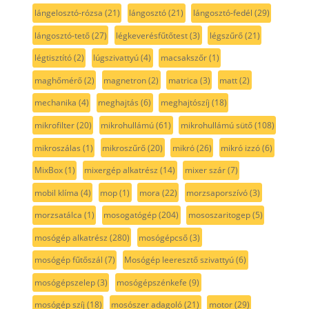
lángelosztó-rózsa
(21)
lángosztó
(21)
lángosztó-fedél
(29)
lángosztó-tető
(27)
légkeverésfűtőtest
(3)
légszűrő
(21)
légtisztító
(2)
lúgszivattyú
(4)
macsakszőr
(1)
maghőmérő
(2)
magnetron
(2)
matrica
(3)
matt
(2)
mechanika
(4)
meghajtás
(6)
meghajtószíj
(18)
mikrofilter
(20)
mikrohullámú
(61)
mikrohullámú sütő
(108)
mikroszálas
(1)
mikroszűrő
(20)
mikró
(26)
mikró izzó
(6)
MixBox
(1)
mixergép alkatrész
(14)
mixer szár
(7)
mobil klíma
(4)
mop
(1)
mora
(22)
morzsaporszívó
(3)
morzsatálca
(1)
mosogatógép
(204)
mososzaritogep
(5)
mosógép alkatrész
(280)
mosógépcső
(3)
mosógép fűtőszál
(7)
Mosógép leeresztő szivattyú
(6)
mosógépszelep
(3)
mosógépszénkefe
(9)
mosógép szíj
(18)
mosószer adagoló
(21)
motor
(29)