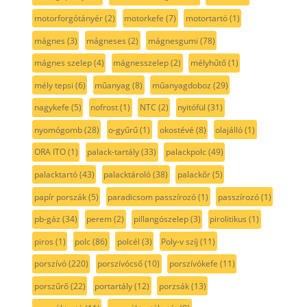
motorforgótányér
(2)
motorkefe
(7)
motortartó
(1)
mágnes
(3)
mágneses
(2)
mágnesgumi
(78)
mágnes szelep
(4)
mágnesszelep
(2)
mélyhűtő
(1)
mély tepsi
(6)
műanyag
(8)
műanyagdoboz
(29)
nagykefe
(5)
nofrost
(1)
NTC
(2)
nyitófül
(31)
nyomógomb
(28)
o-gyűrű
(1)
okostévé
(8)
olajálló
(1)
ORA ITO
(1)
palack-tartály
(33)
palackpolc
(49)
palacktartó
(43)
palacktároló
(38)
palackőr
(5)
papír porszák
(5)
paradicsom passzírozó
(1)
passzírozó
(1)
pb-gáz
(34)
perem
(2)
pillangószelep
(3)
pirolitikus
(1)
piros
(1)
polc
(86)
polcél
(3)
Poly-v szíj
(11)
porszívó
(220)
porszívócső
(10)
porszívókefe
(11)
porszűrő
(22)
portartály
(12)
porzsák
(13)