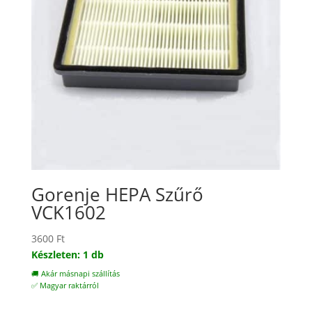
Gorenje HEPA Szűrő
VCK1602
3600
Ft
Készleten: 1 db
🚚 Akár másnapi szállítás
✅ Magyar raktárról