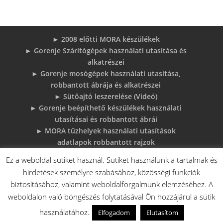
► 2008 előtti MORA készülékek
► Gorenje Szárítógépek használati utasítása és
alkatrészei
► Gorenje mosógépek használati utasítása,
robbantott ábrája és alkatrészei
► Sütőajtó leszerelése (Videó)
► Gorenje beépíthető készülékek használati
utasításai és robbantott ábrái
► MORA tűzhelyek használati utasítások
adatlapok robbantott rajzok
► Gorenje Bojler Vízkő problémák és
Ez a weboldal sütiket használ. Sütiket használunk a tartalmak és
megoldások
hirdetések személyre szabásához, közösségi funkciók
► 6 gyakori sütő hiba, és megoldások
biztosításához, valamint weboldalforgalmunk elemzéséhez. A
♦Gorenje Háztartásigépek adattábláiról:
weboldalon való böngészés folytatásával Ön hozzájárul a sütik
használatához.
Elfogadom
Elutasítom