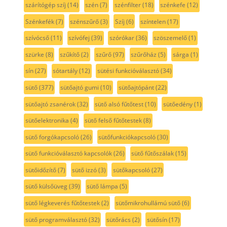
szárítógép szíj
(14)
szén
(7)
szénfilter
(18)
szénkefe
(12)
Szénkefék
(7)
szénszűrő
(3)
Szíj
(6)
színtelen
(17)
szívócső
(11)
szívófej
(39)
szórókar
(36)
szöszemelő
(1)
szürke
(8)
szűkítő
(2)
szűrő
(97)
szűrőház
(5)
sárga
(1)
sín
(27)
sótartály
(12)
sütési funkcióválasztó
(34)
sütő
(377)
sütőajtó gumi
(10)
sütőajtópánt
(22)
sütőajtó zsanérok
(32)
sütő alsó fűtőtest
(10)
sütőedény
(1)
sütőelektronika
(4)
sütő felső fűtőtestek
(8)
sütő forgókapcsoló
(26)
sütőfunkciókapcsoló
(30)
sütő funkcióválasztó kapcsolók
(26)
sütő fűtőszálak
(15)
sütőidőzítő
(7)
sütő izzó
(3)
sütőkapcsoló
(27)
sütő külsőüveg
(39)
sütő lámpa
(5)
sütő légkeverés fűtőtestek
(2)
sütőmikrohullámú sütő
(6)
sütő programválasztó
(32)
sütőrács
(2)
sütősín
(17)