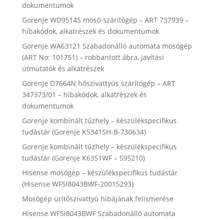
dokumentumok
Gorenje WD9514S mosó-szárítógép – ART 737939 –
hibakódok, alkatrészek és dokumentumok
Gorenje WA63121 Szabadonálló automata mosógép
(ART No: 101751) – robbantott ábra, javítási
útmutatók és alkatrészek
Gorenje D7664N hőszivattyús szárítógép – ART
347373/01 – hibakódok, alkatrészek és
dokumentumok
Gorenje kombinált tűzhely – készülékspecifikus
tudástár (Gorenje K5341SH-B-730634)
Gorenje kombinált tűzhely – készülékspecifikus
tudástár (Gorenje K6351WF – 595210)
Hisense mosógép – készülékspecifikus tudástár
(Hisense WF5I8043BWF-20015293)
Mosógép ürítőszivattyú hibájának felismerése
Hisense WF5I8043BWF Szabadonálló automata