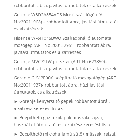
robbantott ábra, javítási útmutatók és alkatrészek
Gorenje W3D2A854ADS Mosó-szárítógép (Art
No:20011068) – robbantott ábra, javítási útmutatók
és alkatrészek
Hisense WF5I1045BWQ Szabadonálló automata
mosógép (ART No:20015295) – robbantott ábra,
javítási útmutatók és alkatrészek
Gorenje MVC72FW porszívó (ART No:623850)–
robbantott ábra, javítási útmutatók és alkatrészek
Gorenje GI642E90X beépíthető mosogatógép (ART
No:20011937)- robbantott ábra, házi javítási
útmutatók, és alkatrészek
► Gorenje kenyérsütő gépek robbantott ábrái,
alkatrész keresési listák
► Beépíthető gáz főzőlapok műszaki rajzai,
használati útmutatói és alkatrész keresési listái
► Beépíthető mikrohullámú sütők műszaki rajzai,