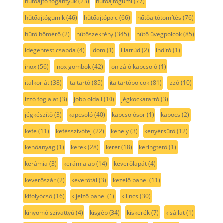
hűtőajtó fogantyúk
(23)
hűtőajtógumi
(77)
hűtőajtógumik
(46)
hűtőajtópolc
(66)
hűtőajtótömítés
(76)
hűtő hőmérő
(2)
hűtőszekrény
(345)
hűtő üvegpolcok
(85)
idegentest csapda
(4)
idom
(1)
illatrúd
(2)
indító
(1)
inox
(56)
inox gombok
(42)
ionizáló kapcsoló
(1)
italkorlát
(38)
italtartó
(85)
italtartópolcok
(81)
izzó
(10)
izzó foglalat
(3)
jobb oldali
(10)
jégkockatartó
(3)
jégkészítő
(3)
kapcsoló
(40)
kapcsolósor
(1)
kapocs
(2)
kefe
(11)
kefésszívófej
(22)
kehely
(3)
kenyérsütő
(12)
kenőanyag
(1)
kerek
(28)
keret
(18)
keringtető
(1)
kerámia
(3)
kerámialap
(14)
keverőlapát
(4)
keverőszár
(2)
keverőtál
(3)
kezelő panel
(11)
kifolyócső
(16)
kijelző panel
(1)
kilincs
(30)
kinyomó szivattyú
(4)
kisgép
(34)
kiskerék
(7)
kisállat
(1)