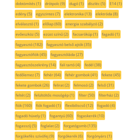
dobtömítés
(1)
drótpolc
(9)
dugó
(1)
díszléc
(5)
E14
(1)
edény
(5)
egyszintes
(7)
elektronika
(13)
elektróda
(8)
elválasztó
(1)
előlap
(60)
energia szabályzó
(2)
evőeszköz
(5)
ezüst színű
(2)
facsarókúp
(1)
fagadó
(1)
fagyasztó
(182)
fagyasztó belső ajtók
(35)
fagyasztófiók
(45)
fagyasztóláda
(27)
fagyasztószekrény
(14)
fali tartó
(4)
fedél
(38)
fedőlemez
(7)
fehér
(64)
fehér gombok
(41)
fekete
(45)
fekete gombok
(26)
felirat
(2)
felmosó
(2)
felső
(31)
feltét
(2)
felültöltős mosógép
(1)
filter
(50)
filterház
(2)
fiók
(160)
fiók fogadó
(1)
flexibiliscső
(12)
fogadó
(4)
fogadó hüvely
(1)
fogantyú
(60)
fogaskerék
(10)
fogasszíj
(5)
foglalat
(2)
forgatógomb
(135)
forgókefés szívófej
(9)
forgókerék
(6)
forgónyárs
(1)