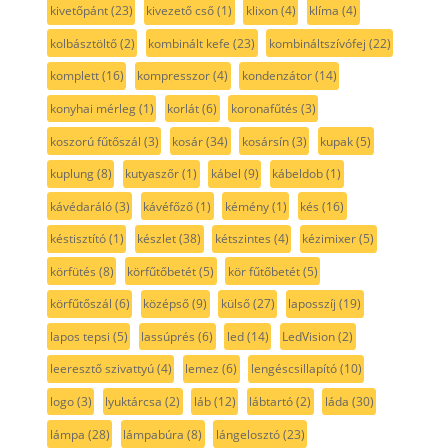
kivetőpánt
(23)
kivezető cső
(1)
klixon
(4)
klíma
(4)
kolbásztöltő
(2)
kombinált kefe
(23)
kombináltszívófej
(22)
komplett
(16)
kompresszor
(4)
kondenzátor
(14)
konyhai mérleg
(1)
korlát
(6)
koronafűtés
(3)
koszorú fűtőszál
(3)
kosár
(34)
kosársín
(3)
kupak
(5)
kuplung
(8)
kutyaszőr
(1)
kábel
(9)
kábeldob
(1)
kávédaráló
(3)
kávéfőző
(1)
kémény
(1)
kés
(16)
késtisztító
(1)
készlet
(38)
kétszintes
(4)
kézimixer
(5)
körfütés
(8)
körfűtőbetét
(5)
kör fűtőbetét
(5)
körfűtőszál
(6)
középső
(9)
külső
(27)
laposszíj
(19)
lapos tepsi
(5)
lassúprés
(6)
led
(14)
LedVision
(2)
leeresztő szivattyú
(4)
lemez
(6)
lengéscsillapító
(10)
logo
(3)
lyuktárcsa
(2)
láb
(12)
lábtartó
(2)
láda
(30)
lámpa
(28)
lámpabúra
(8)
lángelosztó
(23)