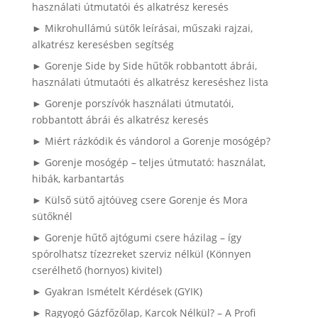
használati útmutatói és alkatrész keresés
► Mikrohullámú sütők leírásai, műszaki rajzai,
alkatrész keresésben segítség
► Gorenje Side by Side hűtők robbantott ábrái,
használati útmutaóti és alkatrész kereséshez lista
► Gorenje porszívók használati útmutatói,
robbantott ábrái és alkatrész keresés
► Miért rázkódik és vándorol a Gorenje mosógép?
► Gorenje mosógép – teljes útmutató: használat,
hibák, karbantartás
► Külső sütő ajtóüveg csere Gorenje és Mora
sütőknél
► Gorenje hűtő ajtógumi csere házilag – így
spórolhatsz tízezreket szerviz nélkül (Könnyen
cserélhető (hornyos) kivitel)
► Gyakran Ismételt Kérdések (GYIK)
► Ragyogó Gázfőzőlap, Karcok Nélkül? – A Profi