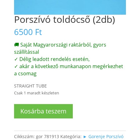
Porszívó toldócső (2db)
6500
Ft
🚚 Saját Magyarországi raktárból, gyors
szállítással
✓ Délig leadott rendelés esetén,
✓ akár a következő munkanapon megérkezhet
a csomag
STRAIGHT TUBE
Csak 1 maradt készleten
Porszívó
Kosárba teszem
toldócső
(2db)
mennyiség
Cikkszám:
gor 781913
Kategória:
► Gorenje Porszívó