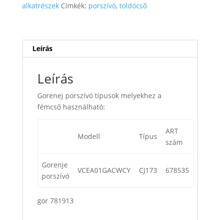
alkatrészek
Címkék:
porszívó
,
toldócső
Leírás
Leírás
Gorenej porszívó típusok melyekhez a
fémcső használható:
ART
Modell
Típus
szám
Gorenje
VCEA01GACWCY
CJ173
678535
porszívó
gor 781913