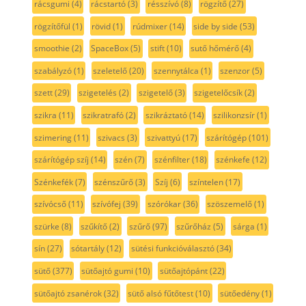
rácsgumi
(4)
rácstartó
(3)
résszívó
(8)
rögzítő
(27)
rögzítőfül
(1)
rövid
(1)
rúdmixer
(14)
side by side
(53)
smoothie
(2)
SpaceBox
(5)
stift
(10)
sutő hőmérő
(4)
szabályzó
(1)
szeletelő
(20)
szennytálca
(1)
szenzor
(5)
szett
(29)
szigetelés
(2)
szigetelő
(3)
szigetelőcsík
(2)
szikra
(11)
szikratrafó
(2)
szikráztató
(14)
szilikonzsír
(1)
szimering
(11)
szivacs
(3)
szivattyú
(17)
szárítógép
(101)
szárítógép szíj
(14)
szén
(7)
szénfilter
(18)
szénkefe
(12)
Szénkefék
(7)
szénszűrő
(3)
Szíj
(6)
színtelen
(17)
szívócső
(11)
szívófej
(39)
szórókar
(36)
szöszemelő
(1)
szürke
(8)
szűkítő
(2)
szűrő
(97)
szűrőház
(5)
sárga
(1)
sín
(27)
sótartály
(12)
sütési funkcióválasztó
(34)
sütő
(377)
sütőajtó gumi
(10)
sütőajtópánt
(22)
sütőajtó zsanérok
(32)
sütő alsó fűtőtest
(10)
sütőedény
(1)