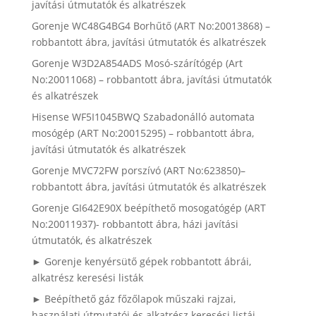
javítási útmutatók és alkatrészek
Gorenje WC48G4BG4 Borhűtő (ART No:20013868) –
robbantott ábra, javítási útmutatók és alkatrészek
Gorenje W3D2A854ADS Mosó-szárítógép (Art
No:20011068) – robbantott ábra, javítási útmutatók
és alkatrészek
Hisense WF5I1045BWQ Szabadonálló automata
mosógép (ART No:20015295) – robbantott ábra,
javítási útmutatók és alkatrészek
Gorenje MVC72FW porszívó (ART No:623850)–
robbantott ábra, javítási útmutatók és alkatrészek
Gorenje GI642E90X beépíthető mosogatógép (ART
No:20011937)- robbantott ábra, házi javítási
útmutatók, és alkatrészek
► Gorenje kenyérsütő gépek robbantott ábrái,
alkatrész keresési listák
► Beépíthető gáz főzőlapok műszaki rajzai,
használati útmutatói és alkatrész keresési listái