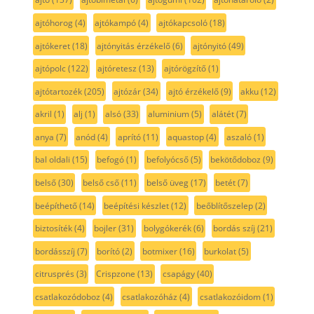
ajtóhorog
(4)
ajtókampó
(4)
ajtókapcsoló
(18)
ajtókeret
(18)
ajtónyitás érzékelő
(6)
ajtónyitó
(49)
ajtópolc
(122)
ajtóretesz
(13)
ajtórögzítő
(1)
ajtótartozék
(205)
ajtózár
(34)
ajtó érzékelő
(9)
akku
(12)
akril
(1)
alj
(1)
alsó
(33)
aluminium
(5)
alátét
(7)
anya
(7)
anód
(4)
aprító
(11)
aquastop
(4)
aszaló
(1)
bal oldali
(15)
befogó
(1)
befolyócső
(5)
bekötődoboz
(9)
belső
(30)
belső cső
(11)
belső üveg
(17)
betét
(7)
beépíthető
(14)
beépítési készlet
(12)
beőblítőszelep
(2)
biztosíték
(4)
bojler
(31)
bolygókerék
(6)
bordás szíj
(21)
bordásszíj
(7)
borító
(2)
botmixer
(16)
burkolat
(5)
citrusprés
(3)
Crispzone
(13)
csapágy
(40)
csatlakozódoboz
(4)
csatlakozóház
(4)
csatlakozóidom
(1)