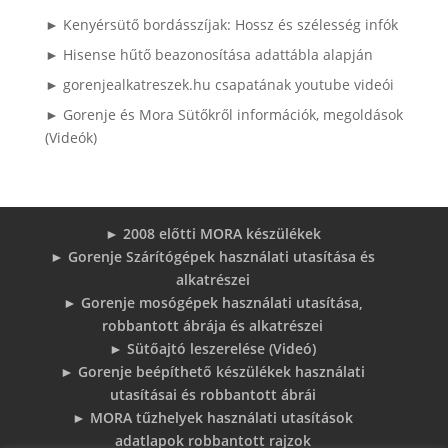
► Kenyérsütő bordásszíjak: Hossz és szélesség infók
► Hisense hűtő beazonosítása adattábla alapján
► gorenjealkatreszek.hu csapatának youtube videói
► Gorenje és Mora Sütőkről információk, megoldások
(Videók)
► 2008 előtti MORA készülékek
► Gorenje Szárítógépek használati utasítása és
alkatrészei
► Gorenje mosógépek használati utasítása,
robbantott ábrája és alkatrészei
► Sütőajtó leszerelése (Videó)
► Gorenje beépíthető készülékek használati
utasításai és robbantott ábrái
► MORA tűzhelyek használati utasítások
adatlapok robbantott rajzok