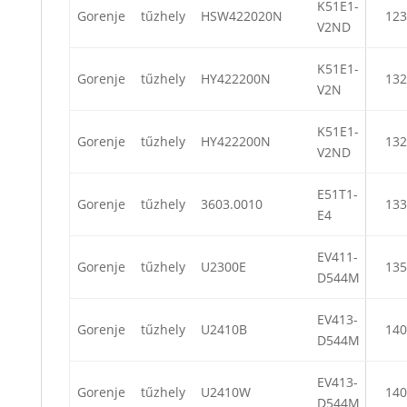
K51E1-
Gorenje
tűzhely
HSW422020N
123
V2ND
K51E1-
Gorenje
tűzhely
HY422200N
132
V2N
K51E1-
Gorenje
tűzhely
HY422200N
132
V2ND
E51T1-
Gorenje
tűzhely
3603.0010
133
E4
EV411-
Gorenje
tűzhely
U2300E
135
D544M
EV413-
Gorenje
tűzhely
U2410B
140
D544M
EV413-
Gorenje
tűzhely
U2410W
140
D544M