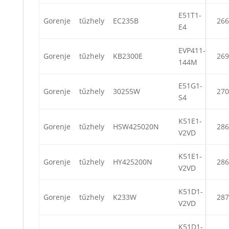
E51T1-
Gorenje
tűzhely
EC235B
266
E4
EVP411-
Gorenje
tűzhely
KB2300E
269
144M
E51G1-
Gorenje
tűzhely
30255W
270
S4
K51E1-
Gorenje
tűzhely
HSW425020N
286
V2VD
K51E1-
Gorenje
tűzhely
HY425200N
286
V2VD
K51D1-
Gorenje
tűzhely
K233W
287
V2VD
K51D1-