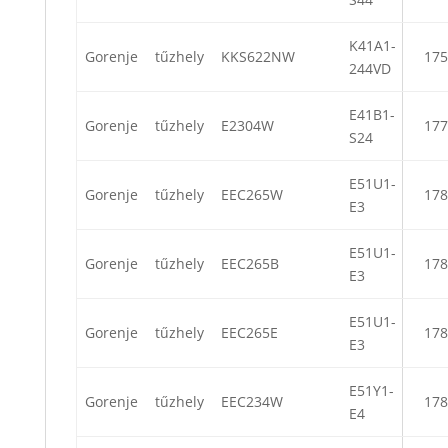
K41A1-
Gorenje
tűzhely
KKS622NW
175
244VD
E41B1-
Gorenje
tűzhely
E2304W
177
S24
E51U1-
Gorenje
tűzhely
EEC265W
178
E3
E51U1-
Gorenje
tűzhely
EEC265B
178
E3
E51U1-
Gorenje
tűzhely
EEC265E
178
E3
E51Y1-
Gorenje
tűzhely
EEC234W
178
E4