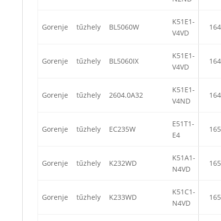
K51E1-
Gorenje
tűzhely
BL5060W
164
V4VD
K51E1-
Gorenje
tűzhely
BL5060IX
164
V4VD
K51E1-
Gorenje
tűzhely
2604.0A32
164
V4ND
E51T1-
Gorenje
tűzhely
EC235W
165
E4
K51A1-
Gorenje
tűzhely
K232WD
165
N4VD
K51C1-
Gorenje
tűzhely
K233WD
165
N4VD