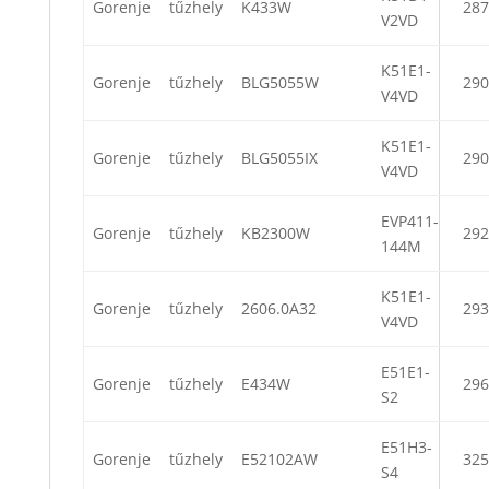
Gorenje
tűzhely
K433W
287
V2VD
K51E1-
Gorenje
tűzhely
BLG5055W
290
V4VD
K51E1-
Gorenje
tűzhely
BLG5055IX
290
V4VD
EVP411-
Gorenje
tűzhely
KB2300W
292
144M
K51E1-
Gorenje
tűzhely
2606.0A32
293
V4VD
E51E1-
Gorenje
tűzhely
E434W
296
S2
E51H3-
Gorenje
tűzhely
E52102AW
325
S4