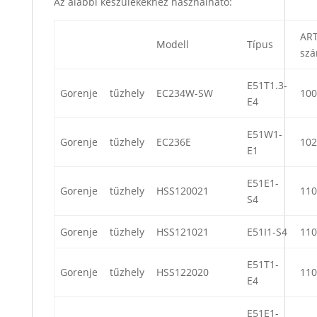
Az alábbi készülékekhez használható:
AR
Modell
Típus
sz
E51T1.3-
Gorenje
tűzhely
EC234W-SW
100
E4
E51W1-
Gorenje
tűzhely
EC236E
102
E1
E51E1-
Gorenje
tűzhely
HSS120021
110
S4
Gorenje
tűzhely
HSS121021
E51I1-S4
110
E51T1-
Gorenje
tűzhely
HSS122020
110
E4
E51E1-