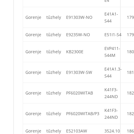
E4
E41A1-
Gorenje
tűzhely
E91303W-NO
179
S44
Gorenje
tűzhely
E9235W-NO
E51I1-S4
179
EVP411-
Gorenje
tűzhely
KB2300E
180
544M
E41A1.3-
Gorenje
tűzhely
E91303W-SW
181
S44
K41F3-
Gorenje
tűzhely
PF6020WITAB
182
244ND
K41F3-
Gorenje
tűzhely
PF6020WITAB/P3
182
244ND
Gorenje
tűzhely
E52103AW
3524.10
186