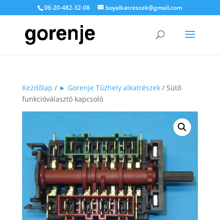
06-20-482-32-08
boyalkatreszek@gmail.com
Kezdőlap
/
► Gorenje Tűzhely alkatrészek
/ Sütő
funkcióválasztó kapcsoló