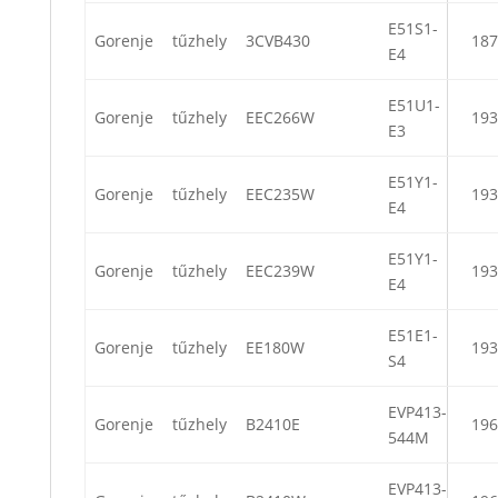
E51S1-
Gorenje
tűzhely
3CVB430
187
E4
E51U1-
Gorenje
tűzhely
EEC266W
193
E3
E51Y1-
Gorenje
tűzhely
EEC235W
193
E4
E51Y1-
Gorenje
tűzhely
EEC239W
193
E4
E51E1-
Gorenje
tűzhely
EE180W
193
S4
EVP413-
Gorenje
tűzhely
B2410E
196
544M
EVP413-