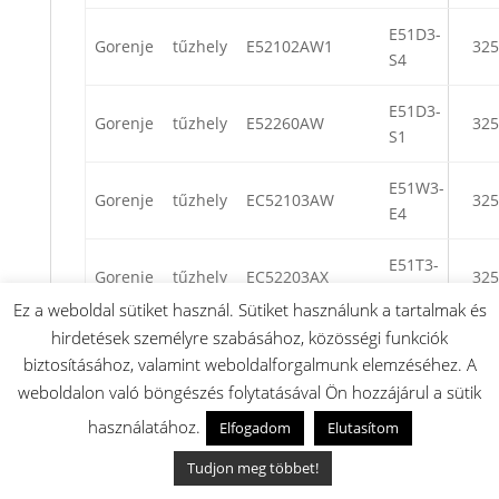
E51D3-
Gorenje
tűzhely
E52102AW1
325
S4
E51D3-
Gorenje
tűzhely
E52260AW
325
S1
E51W3-
Gorenje
tűzhely
EC52103AW
325
E4
E51T3-
Gorenje
tűzhely
EC52203AX
325
E3
Ez a weboldal sütiket használ. Sütiket használunk a tartalmak és
hirdetések személyre szabásához, közösségi funkciók
E51U3-
Gorenje
tűzhely
EC52303AW
325
biztosításához, valamint weboldalforgalmunk elemzéséhez. A
E3
weboldalon való böngészés folytatásával Ön hozzájárul a sütik
E51T3-
használatához.
Elfogadom
Elutasítom
Gorenje
tűzhely
EC52203AW
325
E3
Tudjon meg többet!
E51U3-