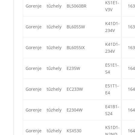
K51E1-
Gorenje
tűzhely
BL5060BR
163
V3V
K41D1-
Gorenje
tűzhely
BL6055W
163
234V
K41D1-
Gorenje
tűzhely
BL6055IX
163
234V
E51E1-
Gorenje
tűzhely
E235W
164
S4
E51T1-
Gorenje
tűzhely
EC233W
164
E4
E41B1-
Gorenje
tűzhely
E2304W
164
S24
K51D1-
Gorenje
tűzhely
KSX530
164
N2ND