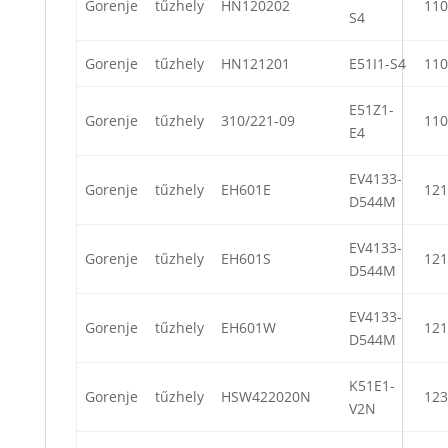
Gorenje
tűzhely
HN120202
110
S4
Gorenje
tűzhely
HN121201
E51I1-S4
110
E51Z1-
Gorenje
tűzhely
310/221-09
110
E4
EV4133-
Gorenje
tűzhely
EH601E
121
D544M
EV4133-
Gorenje
tűzhely
EH601S
121
D544M
EV4133-
Gorenje
tűzhely
EH601W
121
D544M
K51E1-
Gorenje
tűzhely
HSW422020N
123
V2N