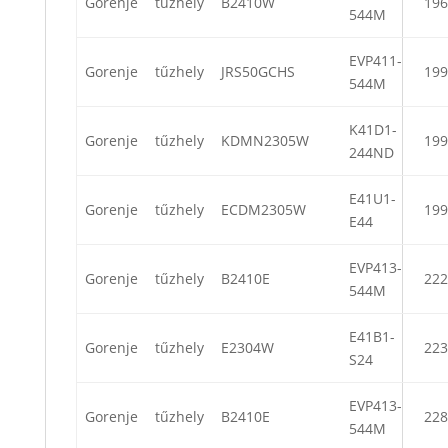
Gorenje
tűzhely
B2410W
196
544M
EVP411-
Gorenje
tűzhely
JRS50GCHS
199
544M
K41D1-
Gorenje
tűzhely
KDMN2305W
199
244ND
E41U1-
Gorenje
tűzhely
ECDM2305W
199
E44
EVP413-
Gorenje
tűzhely
B2410E
222
544M
E41B1-
Gorenje
tűzhely
E2304W
223
S24
EVP413-
Gorenje
tűzhely
B2410E
228
544M