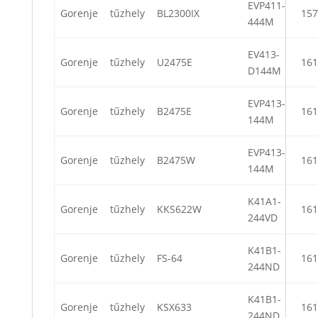
EVP411-
Gorenje
tűzhely
BL2300IX
157
444M
EV413-
Gorenje
tűzhely
U2475E
161
D144M
EVP413-
Gorenje
tűzhely
B2475E
161
144M
EVP413-
Gorenje
tűzhely
B2475W
161
144M
K41A1-
Gorenje
tűzhely
KKS622W
161
244VD
K41B1-
Gorenje
tűzhely
FS-64
161
244ND
K41B1-
Gorenje
tűzhely
KSX633
161
244ND