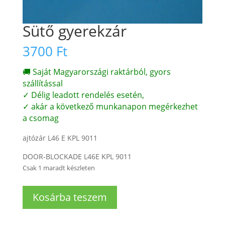
Sütő gyerekzár
3700
Ft
🚚 Saját Magyarországi raktárból, gyors
szállítással
✓ Délig leadott rendelés esetén,
✓ akár a következő munkanapon megérkezhet
a csomag
ajtózár L46 E KPL 9011
DOOR-BLOCKADE L46E KPL 9011
Csak 1 maradt készleten
Sütő
Kosárba teszem
gyerekzár
mennyiség