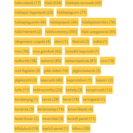
hőérzékelő
(17)
hűtő
(634)
hűtőajtó-tartozék
(69)
hűtőajtó fogantyúk
(23)
hűtőajtógumi
(77)
hűtőajtógumik
(46)
hűtőajtópolc
(66)
hűtőajtótömítés
(76)
hűtő hőmérő
(2)
hűtőszekrény
(345)
hűtő üvegpolcok
(85)
idegentest csapda
(4)
idom
(1)
illatrúd
(2)
indító
(1)
inox
(56)
inox gombok
(42)
ionizáló kapcsoló
(1)
italkorlát
(38)
italtartó
(85)
italtartópolcok
(81)
izzó
(10)
izzó foglalat
(3)
jobb oldali
(10)
jégkockatartó
(3)
jégkészítő
(3)
kapcsoló
(40)
kapcsolósor
(1)
kapocs
(2)
kefe
(11)
kefésszívófej
(22)
kehely
(3)
kenyérsütő
(12)
kenőanyag
(1)
kerek
(28)
keret
(18)
keringtető
(1)
kerámia
(3)
kerámialap
(14)
keverőlapát
(4)
keverőszár
(2)
keverőtál
(3)
kezelő panel
(11)
kifolyócső
(16)
kijelző panel
(1)
kilincs
(30)