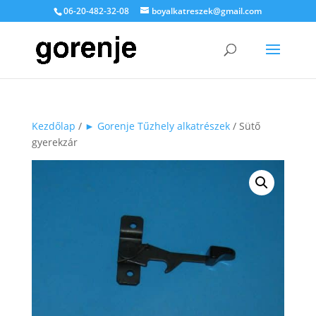
06-20-482-32-08
boyalkatreszek@gmail.com
Kezdőlap
/
► Gorenje Tűzhely alkatrészek
/ Sütő
gyerekzár