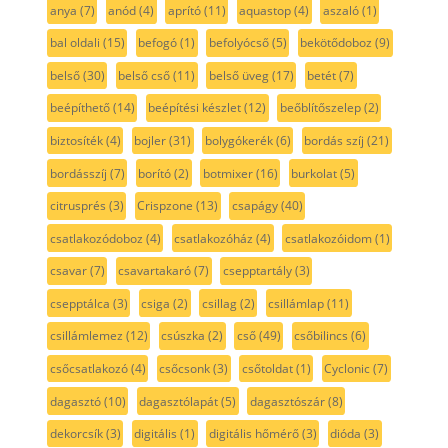
anya
(7)
anód
(4)
aprító
(11)
aquastop
(4)
aszaló
(1)
bal oldali
(15)
befogó
(1)
befolyócső
(5)
bekötődoboz
(9)
belső
(30)
belső cső
(11)
belső üveg
(17)
betét
(7)
beépíthető
(14)
beépítési készlet
(12)
beőblítőszelep
(2)
biztosíték
(4)
bojler
(31)
bolygókerék
(6)
bordás szíj
(21)
bordásszíj
(7)
borító
(2)
botmixer
(16)
burkolat
(5)
citrusprés
(3)
Crispzone
(13)
csapágy
(40)
csatlakozódoboz
(4)
csatlakozóház
(4)
csatlakozóidom
(1)
csavar
(7)
csavartakaró
(7)
csepptartály
(3)
csepptálca
(3)
csiga
(2)
csillag
(2)
csillámlap
(11)
csillámlemez
(12)
csúszka
(2)
cső
(49)
csőbilincs
(6)
csőcsatlakozó
(4)
csőcsonk
(3)
csőtoldat
(1)
Cyclonic
(7)
dagasztó
(10)
dagasztólapát
(5)
dagasztószár
(8)
dekorcsík
(3)
digitális
(1)
digitális hőmérő
(3)
dióda
(3)