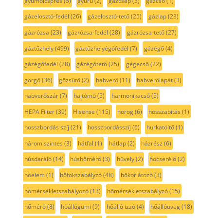
gyümölcsprés
(5)
gyűrű
(2)
gázcsap
(3)
gázcső
(1)
gázelosztó-fedél
(26)
gázelosztó-tető
(25)
gázlap
(23)
gázrózsa
(23)
gázrózsa-fedél
(28)
gázrózsa-tető
(27)
gáztűzhely
(499)
gáztűzhelyégőfedél
(7)
gázégő
(4)
gázégőfedél
(28)
gázégőtető
(25)
gégecső
(22)
görgő
(36)
gőzsütő
(2)
habverő
(11)
habverőlapát
(3)
habverőszár
(7)
hajtómű
(5)
harmonikacső
(5)
HEPA Filter
(39)
Hisense
(115)
horog
(6)
hosszabítás
(1)
hosszbordás szíj
(21)
hosszbordásszíj
(6)
hurkatöltő
(1)
három szintes
(3)
hátfal
(1)
hátlap
(2)
házrész
(6)
húsdaráló
(14)
húshőmérő
(3)
hüvely
(2)
hőcserélő
(2)
hőelem
(1)
hőfokszabályzó
(48)
hőkorlátozó
(3)
hőmérsékletszabályozó
(13)
hőmérsékletszabályzó
(15)
hőmérő
(8)
hőállógumi
(9)
hőálló izzó
(4)
hőállóüveg
(18)