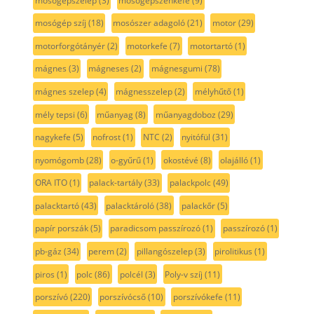
mosógépszelep
(3)
mosógépszénkefe
(9)
mosógép szíj
(18)
mosószer adagoló
(21)
motor
(29)
motorforgótányér
(2)
motorkefe
(7)
motortartó
(1)
mágnes
(3)
mágneses
(2)
mágnesgumi
(78)
mágnes szelep
(4)
mágnesszelep
(2)
mélyhűtő
(1)
mély tepsi
(6)
műanyag
(8)
műanyagdoboz
(29)
nagykefe
(5)
nofrost
(1)
NTC
(2)
nyitófül
(31)
nyomógomb
(28)
o-gyűrű
(1)
okostévé
(8)
olajálló
(1)
ORA ITO
(1)
palack-tartály
(33)
palackpolc
(49)
palacktartó
(43)
palacktároló
(38)
palackőr
(5)
papír porszák
(5)
paradicsom passzírozó
(1)
passzírozó
(1)
pb-gáz
(34)
perem
(2)
pillangószelep
(3)
pirolitikus
(1)
piros
(1)
polc
(86)
polcél
(3)
Poly-v szíj
(11)
porszívó
(220)
porszívócső
(10)
porszívókefe
(11)