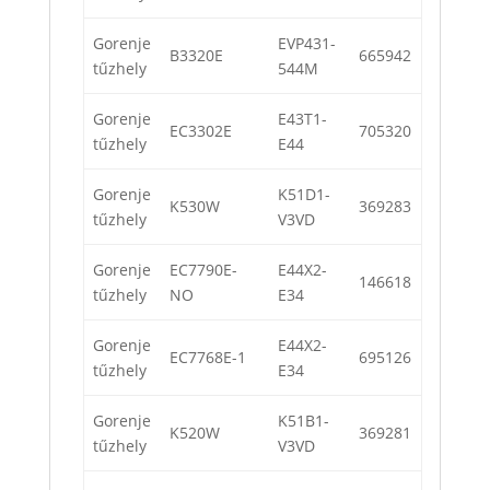
Gorenje
EVP431-
B3320E
665942
tűzhely
544M
Gorenje
E43T1-
EC3302E
705320
tűzhely
E44
Gorenje
K51D1-
K530W
369283
tűzhely
V3VD
Gorenje
EC7790E-
E44X2-
146618
tűzhely
NO
E34
Gorenje
E44X2-
EC7768E-1
695126
tűzhely
E34
Gorenje
K51B1-
K520W
369281
tűzhely
V3VD