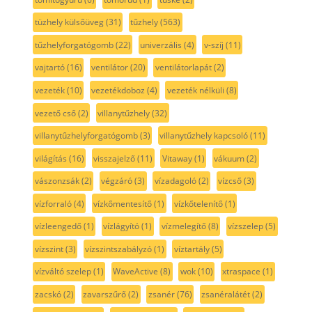
tüzhely külsőüveg
(31)
tűzhely
(563)
tűzhelyforgatógomb
(22)
univerzális
(4)
v-szíj
(11)
vajtartó
(16)
ventilátor
(20)
ventilátorlapát
(2)
vezeték
(10)
vezetékdoboz
(4)
vezeték nélküli
(8)
vezető cső
(2)
villanytűzhely
(32)
villanytűzhelyforgatógomb
(3)
villanytűzhely kapcsoló
(11)
világítás
(16)
visszajelző
(11)
Vitaway
(1)
vákuum
(2)
vászonzsák
(2)
végzáró
(3)
vízadagoló
(2)
vízcső
(3)
vízforraló
(4)
vízkőmentesítő
(1)
vízkőtelenítő
(1)
vízleengedő
(1)
vízlágyító
(1)
vízmelegítő
(8)
vízszelep
(5)
vízszint
(3)
vízszintszabályzó
(1)
víztartály
(5)
vízváltó szelep
(1)
WaveActive
(8)
wok
(10)
xtraspace
(1)
zacskó
(2)
zavarszűrő
(2)
zsanér
(76)
zsanéralátét
(2)