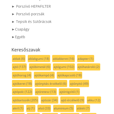
► Porszívó HEPAFILTER
► Porszívó porzsák
► Tepsik és Sütőrácsok
►Csapágy
►Egyéb
Keresőszavak
ablak
(6)
ablakgumi
(18)
ablakkeret
(16)
adapter
(1)
ajtó
(137)
ajtóbimetál
(6)
ajtógumi
(102)
ajtóhatároló
(2)
ajtóhorog
(4)
ajtókampó
(4)
ajtókapcsoló
(18)
ajtókeret
(18)
ajtónyitás érzékelő
(6)
ajtónyitó
(49)
ajtópolc
(122)
ajtóretesz
(13)
ajtórögzítő
(1)
ajtótartozék
(205)
ajtózár
(34)
ajtó érzékelő
(9)
akku
(12)
akril
(1)
alj
(1)
alsó
(33)
aluminium
(5)
alátét
(7)