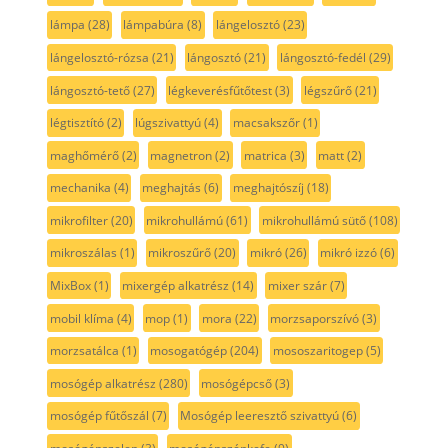
lámpa
(28)
lámpabúra
(8)
lángelosztó
(23)
lángelosztó-rózsa
(21)
lángosztó
(21)
lángosztó-fedél
(29)
lángosztó-tető
(27)
légkeverésfűtőtest
(3)
légszűrő
(21)
légtisztító
(2)
lúgszivattyú
(4)
macsakszőr
(1)
maghőmérő
(2)
magnetron
(2)
matrica
(3)
matt
(2)
mechanika
(4)
meghajtás
(6)
meghajtószíj
(18)
mikrofilter
(20)
mikrohullámú
(61)
mikrohullámú sütő
(108)
mikroszálas
(1)
mikroszűrő
(20)
mikró
(26)
mikró izzó
(6)
MixBox
(1)
mixergép alkatrész
(14)
mixer szár
(7)
mobil klíma
(4)
mop
(1)
mora
(22)
morzsaporszívó
(3)
morzsatálca
(1)
mosogatógép
(204)
mososzaritogep
(5)
mosógép alkatrész
(280)
mosógépcső
(3)
mosógép fűtőszál
(7)
Mosógép leeresztő szivattyú
(6)