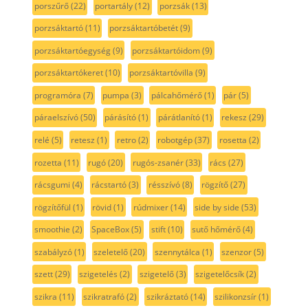
porszűrő
(22)
portartály
(12)
porzsák
(13)
porzsáktartó
(11)
porzsáktartóbetét
(9)
porzsáktartóegység
(9)
porzsáktartóidom
(9)
porzsáktartókeret
(10)
porzsáktartóvilla
(9)
programóra
(7)
pumpa
(3)
pálcahőmérő
(1)
pár
(5)
páraelszívó
(50)
párásító
(1)
párátlanító
(1)
rekesz
(29)
relé
(5)
retesz
(1)
retro
(2)
robotgép
(37)
rosetta
(2)
rozetta
(11)
rugó
(20)
rugós-zsanér
(33)
rács
(27)
rácsgumi
(4)
rácstartó
(3)
résszívó
(8)
rögzítő
(27)
rögzítőfül
(1)
rövid
(1)
rúdmixer
(14)
side by side
(53)
smoothie
(2)
SpaceBox
(5)
stift
(10)
sutő hőmérő
(4)
szabályzó
(1)
szeletelő
(20)
szennytálca
(1)
szenzor
(5)
szett
(29)
szigetelés
(2)
szigetelő
(3)
szigetelőcsík
(2)
szikra
(11)
szikratrafó
(2)
szikráztató
(14)
szilikonzsír
(1)