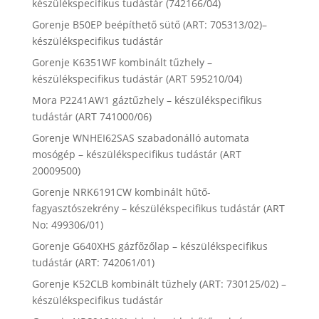
készülékspecifikus tudástár (742166/04)
Gorenje B50EP beépíthető sütő (ART: 705313/02)–
készülékspecifikus tudástár
Gorenje K6351WF kombinált tűzhely –
készülékspecifikus tudástár (ART 595210/04)
Mora P2241AW1 gáztűzhely – készülékspecifikus
tudástár (ART 741000/06)
Gorenje WNHEI62SAS szabadonálló automata
mosógép – készülékspecifikus tudástár (ART
20009500)
Gorenje NRK6191CW kombinált hűtő-
fagyasztószekrény – készülékspecifikus tudástár (ART
No: 499306/01)
Gorenje G640XHS gázfőzőlap – készülékspecifikus
tudástár (ART: 742061/01)
Gorenje K52CLB kombinált tűzhely (ART: 730125/02) –
készülékspecifikus tudástár