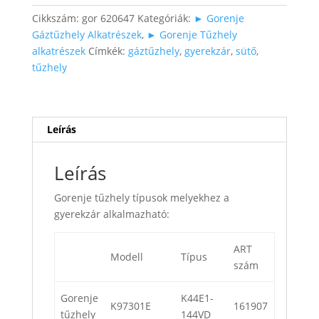
Cikkszám:
gor 620647
Kategóriák:
► Gorenje
Gáztűzhely Alkatrészek
,
► Gorenje Tűzhely
alkatrészek
Címkék:
gáztűzhely
,
gyerekzár
,
sütő
,
tűzhely
Leírás
Leírás
Gorenje tűzhely típusok melyekhez a
gyerekzár alkalmazható:
ART
Modell
Típus
szám
Gorenje
K44E1-
K97301E
161907
tűzhely
144VD