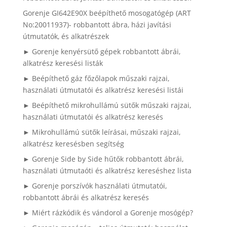
Gorenje GI642E90X beépíthető mosogatógép (ART
No:20011937)- robbantott ábra, házi javítási
útmutatók, és alkatrészek
► Gorenje kenyérsütő gépek robbantott ábrái,
alkatrész keresési listák
► Beépíthető gáz főzőlapok műszaki rajzai,
használati útmutatói és alkatrész keresési listái
► Beépíthető mikrohullámú sütők műszaki rajzai,
használati útmutatói és alkatrész keresés
► Mikrohullámú sütők leírásai, műszaki rajzai,
alkatrész keresésben segítség
► Gorenje Side by Side hűtők robbantott ábrái,
használati útmutaóti és alkatrész kereséshez lista
► Gorenje porszívók használati útmutatói,
robbantott ábrái és alkatrész keresés
► Miért rázkódik és vándorol a Gorenje mosógép?