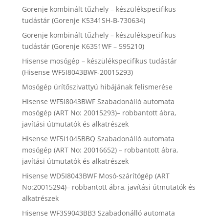
Gorenje kombinált tűzhely – készülékspecifikus
tudástár (Gorenje K5341SH-B-730634)
Gorenje kombinált tűzhely – készülékspecifikus
tudástár (Gorenje K6351WF – 595210)
Hisense mosógép – készülékspecifikus tudástár
(Hisense WF5I8043BWF-20015293)
Mosógép ürítőszivattyú hibájának felismerése
Hisense WF5I8043BWF Szabadonálló automata
mosógép (ART No: 20015293)– robbantott ábra,
javítási útmutatók és alkatrészek
Hisense WF5I1045BBQ Szabadonálló automata
mosógép (ART No: 20016652) – robbantott ábra,
javítási útmutatók és alkatrészek
Hisense WD5I8043BWF Mosó-szárítógép (ART
No:20015294)– robbantott ábra, javítási útmutatók és
alkatrészek
Hisense WF3S9043BB3 Szabadonálló automata