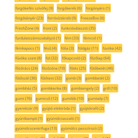
forgókefés szívófej
(9)
forgókerék
(6)
forgónyárs
(1)
forgótányér
(23)
forróvíztároló
(9)
FreezeBox
(6)
FreshZone
(4)
front
(2)
funkcióválasztó
(35)
furdulatszámszabályzó
(1)
fém
(33)
fémcső
(1)
fémkapocs
(1)
fésű
(4)
fólia
(3)
földgáz
(11)
fúvóka
(42)
fúvóka szett
(8)
fül
(32)
főkapcsoló
(2)
főzőlap
(64)
főzőrács
(24)
főzőzóna
(10)
fűtés
(25)
fűtőbetét
(46)
fűtőszál
(36)
fűtőtest
(32)
gomb
(3)
gombbetét
(2)
gombház
(5)
gombkarika
(8)
gombtengely
(2)
grill
(10)
gumi
(76)
gumicső
(12)
gumiláb
(10)
gumitalp
(7)
gyerekzár
(9)
gyújtó elektróda
(1)
gyújtótrafó
(2)
gyúrókampó
(1)
gyümölcsaszaló
(1)
gyümölcscentrifuga
(13)
gyümölcs passzírozó
(2)