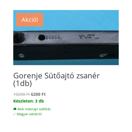
Akció!
Gorenje Sütőajtó zsanér
(1db)
Original
Current
10200
Ft
6200
Ft
price
price
Készleten: 3 db
was:
is:
🚚 Akár másnapi szállítás
10200 Ft.
6200 Ft.
✅ Magyar raktárról