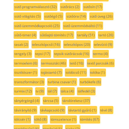
sütő programválasztó
(32)
sütőrács
(2)
sütősín
(17)
sütő világítás
(5)
sütőégő
(5)
sütőóra
(14)
sütő üveg
(26)
sütő üzemmódkapcsoló
(25)
sütő üzemmódváltó
(11)
sűtő-timer
(4)
sűtőajtó tömítés
(17)
tartály
(51)
tartó
(26)
tasak
(2)
teleszkópcső
(16)
teleszkópos
(20)
televízió
(9)
tengely
(3)
tepsi
(17)
tepsik sütőrácsok
(16)
termo
(4)
termoelem
(6)
termosztát
(46)
tető
(16)
textil porzsák
(6)
tisztítószer
(1)
tojástartó
(7)
toldócső
(11)
tolóka
(1)
transzformátor
(3)
turbina csavar
(1)
turbókefe
(6)
turmix
(12)
tv
(9)
tál
(7)
tálca
(4)
tálfedél
(3)
tányérgörgő
(4)
tárcsa
(5)
tárolórekesz
(37)
távirányító
(9)
távkapcsoló
(9)
távtartó gyűrű
(1)
tévé
(8)
tölcsér
(1)
töltő
(8)
tömszelence
(1)
tömítés
(67)
tömítőgyűrű
(6)
tömőrúd
(1)
tüske
(2)