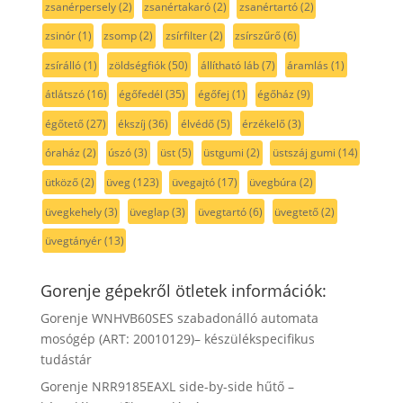
zsanérpersely
(2)
zsanértakaró
(2)
zsanértartó
(2)
zsinór
(1)
zsomp
(2)
zsírfilter
(2)
zsírszűrő
(6)
zsírálló
(1)
zöldségfiók
(50)
állítható láb
(7)
áramlás
(1)
átlátszó
(16)
égőfedél
(35)
égőfej
(1)
égőház
(9)
égőtető
(27)
ékszíj
(36)
élvédő
(5)
érzékelő
(3)
óraház
(2)
úszó
(3)
üst
(5)
üstgumi
(2)
üstszáj gumi
(14)
ütköző
(2)
üveg
(123)
üvegajtó
(17)
üvegbúra
(2)
üvegkehely
(3)
üveglap
(3)
üvegtartó
(6)
üvegtető
(2)
üvegtányér
(13)
Gorenje gépekről ötletek információk:
Gorenje WNHVB60SES szabadonálló automata
mosógép (ART: 20010129)– készülékspecifikus
tudástár
Gorenje NRR9185EAXL side-by-side hűtő –