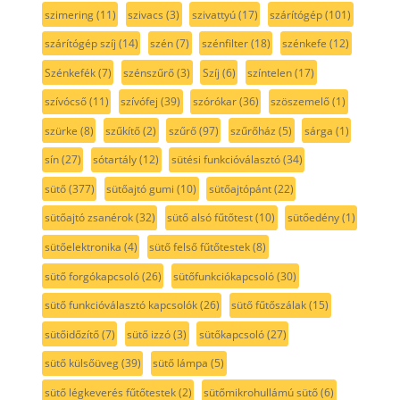
szimering
(11)
szivacs
(3)
szivattyú
(17)
szárítógép
(101)
szárítógép szíj
(14)
szén
(7)
szénfilter
(18)
szénkefe
(12)
Szénkefék
(7)
szénszűrő
(3)
Szíj
(6)
színtelen
(17)
szívócső
(11)
szívófej
(39)
szórókar
(36)
szöszemelő
(1)
szürke
(8)
szűkítő
(2)
szűrő
(97)
szűrőház
(5)
sárga
(1)
sín
(27)
sótartály
(12)
sütési funkcióválasztó
(34)
sütő
(377)
sütőajtó gumi
(10)
sütőajtópánt
(22)
sütőajtó zsanérok
(32)
sütő alsó fűtőtest
(10)
sütőedény
(1)
sütőelektronika
(4)
sütő felső fűtőtestek
(8)
sütő forgókapcsoló
(26)
sütőfunkciókapcsoló
(30)
sütő funkcióválasztó kapcsolók
(26)
sütő fűtőszálak
(15)
sütőidőzítő
(7)
sütő izzó
(3)
sütőkapcsoló
(27)
sütő külsőüveg
(39)
sütő lámpa
(5)
sütő légkeverés fűtőtestek
(2)
sütőmikrohullámú sütő
(6)