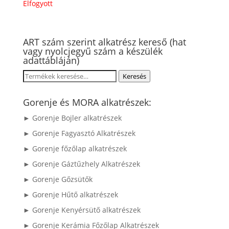
Elfogyott
ART szám szerint alkatrész kereső (hat
vagy nyolcjegyű szám a készülék
adattábláján)
Keresés
Keresés
a
következőre:
Gorenje és MORA alkatrészek:
► Gorenje Bojler alkatrészek
► Gorenje Fagyasztó Alkatrészek
► Gorenje főzőlap alkatrészek
► Gorenje Gáztűzhely Alkatrészek
► Gorenje Gőzsütők
► Gorenje Hűtő alkatrészek
► Gorenje Kenyérsütő alkatrészek
► Gorenje Kerámia Főzőlap Alkatrészek