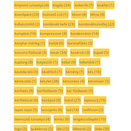
kinyomó szivattyú
(4)
kisgép
(34)
kiskerék
(7)
kisállat
(1)
kivetőpánt
(23)
kivezető cső
(1)
klixon
(4)
klíma
(4)
kolbásztöltő
(2)
kombinált kefe
(23)
kombináltszívófej
(22)
komplett
(16)
kompresszor
(4)
kondenzátor
(14)
konyhai mérleg
(1)
korlát
(6)
koronafűtés
(3)
koszorú fűtőszál
(3)
kosár
(34)
kosársín
(3)
kupak
(5)
kuplung
(8)
kutyaszőr
(1)
kábel
(9)
kábeldob
(1)
kávédaráló
(3)
kávéfőző
(1)
kémény
(1)
kés
(16)
késtisztító
(1)
készlet
(38)
kétszintes
(4)
kézimixer
(5)
körfütés
(8)
körfűtőbetét
(5)
kör fűtőbetét
(5)
körfűtőszál
(6)
középső
(9)
külső
(27)
laposszíj
(19)
lapos tepsi
(5)
lassúprés
(6)
led
(14)
LedVision
(2)
leeresztő szivattyú
(4)
lemez
(6)
lengéscsillapító
(10)
logo
(3)
lyuktárcsa
(2)
láb
(12)
lábtartó
(2)
láda
(30)