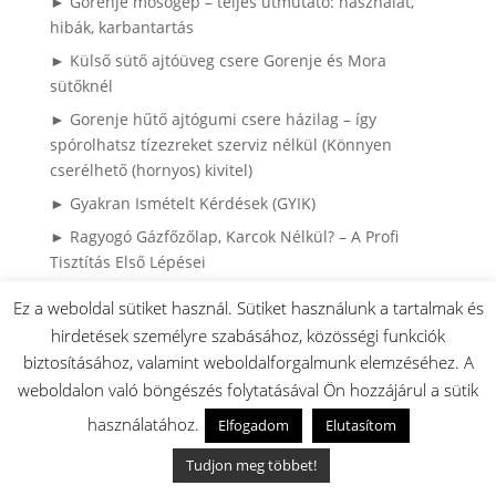
► Gorenje mosógép – teljes útmutató: használat,
hibák, karbantartás
► Külső sütő ajtóüveg csere Gorenje és Mora
sütőknél
► Gorenje hűtő ajtógumi csere házilag – így
spórolhatsz tízezreket szerviz nélkül (Könnyen
cserélhető (hornyos) kivitel)
► Gyakran Ismételt Kérdések (GYIK)
► Ragyogó Gázfőzőlap, Karcok Nélkül? – A Profi
Tisztítás Első Lépései
► HISENSE / GORENJE klíma robbantott ábrák
Ez a weboldal sütiket használ. Sütiket használunk a tartalmak és
► Gorenje bojler robbantott ábrák, és használati
hirdetések személyre szabásához, közösségi funkciók
utasítások
biztosításához, valamint weboldalforgalmunk elemzéséhez. A
► Miért károsodnak a ruhák mosás közben? – Mosási
weboldalon való böngészés folytatásával Ön hozzájárul a sütik
hibák és megoldásaik
használatához.
Elfogadom
Elutasítom
► Mosási Katasztrófák: Így Mentsd meg a Ruháidat!
Tudjon meg többet!
► 4 sütési hiba ami lehet hogy nem sütő