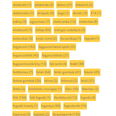
diódaráló
(1)
dobborda
(3)
doboz
(31)
dobtartó
(2)
dobtömítés
(1)
drótpolc
(9)
dugó
(1)
díszléc
(5)
E14
(1)
edény
(5)
egyszintes
(7)
elektronika
(13)
elektróda
(8)
elválasztó
(1)
előlap
(60)
energia szabályzó
(2)
evőeszköz
(5)
ezüst színű
(2)
facsarókúp
(1)
fagadó
(1)
fagyasztó
(182)
fagyasztó belső ajtók
(35)
fagyasztófiók
(45)
fagyasztóláda
(27)
fagyasztószekrény
(14)
fali tartó
(4)
fedél
(38)
fedőlemez
(7)
fehér
(64)
fehér gombok
(41)
fekete
(45)
fekete gombok
(26)
felirat
(2)
felmosó
(2)
felső
(31)
feltét
(2)
felültöltős mosógép
(1)
filter
(50)
filterház
(2)
fiók
(160)
fiók fogadó
(1)
flexibiliscső
(12)
fogadó
(4)
fogadó hüvely
(1)
fogantyú
(60)
fogaskerék
(10)
fogasszíj
(5)
foglalat
(2)
forgatógomb
(135)