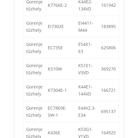
Gorenje
K44E2-
K7766E-2
161942
tűzhely
134VD
Gorenje
EI4411-
EI7302E
183895
tűzhely
M44
Gorenje
E54X1-
EC735E
625806
tűzhely
E3
Gorenje
K51E1-
K510W
369270
tűzhely
V3VD
Gorenje
K44E1-
K7304E-1
166721
tűzhely
144VD
Gorenje
EC7869E-
E44V2.3-
695137
tűzhely
SW-1
E34
Gorenje
K53G1-
K436E
164925
tűzhely
V1VD