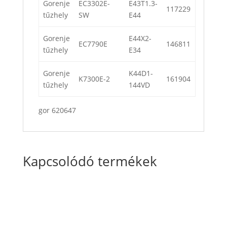
Gorenje
EC3302E-
E43T1.3-
117229
tűzhely
SW
E44
Gorenje
E44X2-
EC7790E
146811
tűzhely
E34
Gorenje
K44D1-
K7300E-2
161904
tűzhely
144VD
gor 620647
Kapcsolódó termékek