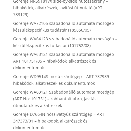
Gorenje NRS9181VX side-by-side hűtőszekrény –
hibakódok, alkatrészek, javítási útmutató (ART
733129)
Gorenje WA72105 szabadonálló automata mosógép –
készülékspecifikus tudástár (185850/05)
Gorenje WA64123 szabadonálló automata mosógép –
készülékspecifikus tudástár (101752/08)
Gorenje WA63121 szabadonálló automata mosógép –
ART 101751/05 – hibakódok, alkatrészek és
dokumentumok
Gorenje WD9514S mosó-szárítógép – ART 737939 –
hibakódok, alkatrészek és dokumentumok
Gorenje WA63121 Szabadonálló automata mosógép
(ART No: 101751) – robbantott ábra, javítási
útmutatók és alkatrészek
Gorenje D7664N hőszivattyús szárítógép – ART
347373/01 – hibakódok, alkatrészek és
dokumentumok