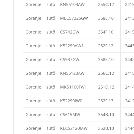
Gorenje
sütő
KN55103AW
255C.12
241
Gorenje
sütő
MEC57325GW
358E.10
241
Gorenje
sütő
CS742GW
354F.10
241
Gorenje
sütő
K52290AW1
252F.12
344
Gorenje
sütő
CS937GW
358E.10
344
Gorenje
sütő
KN55120AW
256C.12
241
Gorenje
sütő
MK51100FW1
251D.12
241
Gorenje
sütő
K52290IW0
252F.13
241
Gorenje
sütő
CS615MW
354B.10
344
Gorenje
sütő
KEC52120MW
352B.10
344