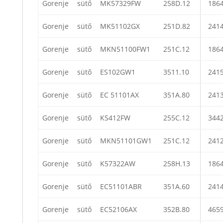
Gorenje
sütő
MK57329FW
258D.12
186
Gorenje
sütő
MK51102GX
251D.82
241
Gorenje
sütő
MKN51100FW1
251C.12
186
Gorenje
sütő
ES102GW1
3511.10
241
Gorenje
sütő
EC 51101AX
351A.80
241
Gorenje
sütő
KS412FW
255C.12
344
Gorenje
sütő
MKN51101GW1
251C.12
241
Gorenje
sütő
K57322AW
258H.13
186
Gorenje
sütő
EC51101ABR
351A.60
241
Gorenje
sütő
EC52106AX
352B.80
465