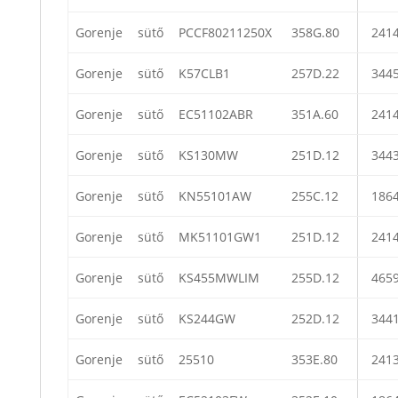
Gorenje
sütő
PCCF80211250X
358G.80
241
Gorenje
sütő
K57CLB1
257D.22
344
Gorenje
sütő
EC51102ABR
351A.60
241
Gorenje
sütő
KS130MW
251D.12
344
Gorenje
sütő
KN55101AW
255C.12
186
Gorenje
sütő
MK51101GW1
251D.12
241
Gorenje
sütő
KS455MWLIM
255D.12
465
Gorenje
sütő
KS244GW
252D.12
344
Gorenje
sütő
25510
353E.80
241