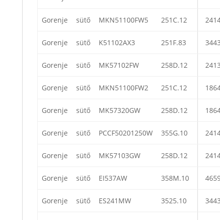
Gorenje
sütő
MKN51100FW5
251C.12
241
Gorenje
sütő
K51102AX3
251F.83
344
Gorenje
sütő
MK57102FW
258D.12
241
Gorenje
sütő
MKN51100FW2
251C.12
186
Gorenje
sütő
MK57320GW
258D.12
186
Gorenje
sütő
PCCF50201250W
355G.10
241
Gorenje
sütő
MK57103GW
258D.12
241
Gorenje
sütő
EI537AW
358M.10
465
Gorenje
sütő
ES241MW
3525.10
344