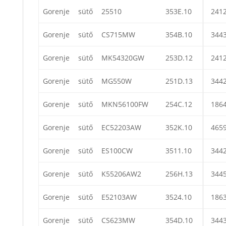
Gorenje
sütő
25510
353E.10
241
Gorenje
sütő
CS715MW
354B.10
344
Gorenje
sütő
MK54320GW
253D.12
241
Gorenje
sütő
MG550W
251D.13
344
Gorenje
sütő
MKN56100FW
254C.12
186
Gorenje
sütő
EC52203AW
352K.10
465
Gorenje
sütő
ES100CW
3511.10
344
Gorenje
sütő
K55206AW2
256H.13
344
Gorenje
sütő
E52103AW
3524.10
186
Gorenje
sütő
CS623MW
354D.10
344