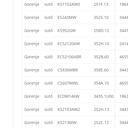
Gorenje
sütő
K51102AW0
251F.13
186
Gorenje
sütő
ES243MW
3525.10
344
Gorenje
sütő
KS952GW
258D.12
344
Gorenje
sütő
EC52120AW
352H.10
241
Gorenje
sütő
EC52106ABR
352B.60
465
Gorenje
sütő
CS836MBR
358E.60
344
Gorenje
sütő
CS607MWL
354A.10
465
Gorenje
sütő
ECDM146W
3435.1U00
186
Gorenje
sütő
K52103AW2
252H.13
344
Gorenje
sütő
KS213MW
252C.12
344