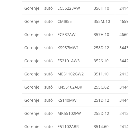
Gorenje
sütő
EC55228AW
356H.10
241
Gorenje
sütő
CMI855
355M.10
465
Gorenje
sütő
EC537AW
357H.10
466
Gorenje
sütő
KS957MW1
258D.12
344
Gorenje
sütő
E52101AW3
3526.10
344
Gorenje
sütő
ME51102GW2
3511.10
241
Gorenje
sütő
KN55102ABR
255C.62
344
Gorenje
sütő
KS140MW
251D.12
344
Gorenje
sütő
MK55102FW
255D.12
241
Gorenje
sütő
E51102ABR
3514.60
241