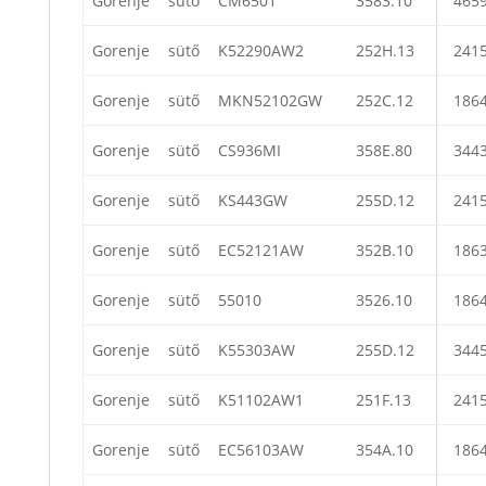
Gorenje
sütő
CM6501
3583.10
465
Gorenje
sütő
K52290AW2
252H.13
241
Gorenje
sütő
MKN52102GW
252C.12
186
Gorenje
sütő
CS936MI
358E.80
344
Gorenje
sütő
KS443GW
255D.12
241
Gorenje
sütő
EC52121AW
352B.10
186
Gorenje
sütő
55010
3526.10
186
Gorenje
sütő
K55303AW
255D.12
344
Gorenje
sütő
K51102AW1
251F.13
241
Gorenje
sütő
EC56103AW
354A.10
186