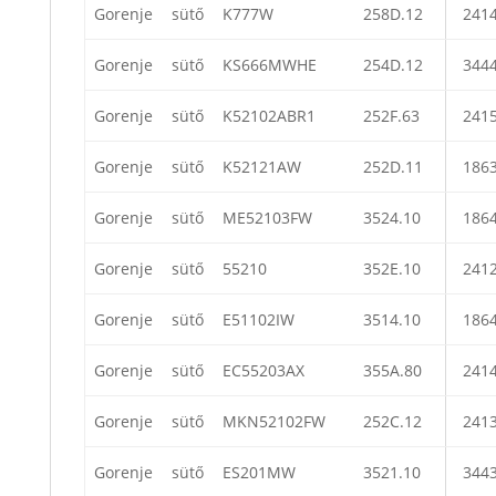
Gorenje
sütő
K777W
258D.12
241
Gorenje
sütő
KS666MWHE
254D.12
344
Gorenje
sütő
K52102ABR1
252F.63
241
Gorenje
sütő
K52121AW
252D.11
186
Gorenje
sütő
ME52103FW
3524.10
186
Gorenje
sütő
55210
352E.10
241
Gorenje
sütő
E51102IW
3514.10
186
Gorenje
sütő
EC55203AX
355A.80
241
Gorenje
sütő
MKN52102FW
252C.12
241
Gorenje
sütő
ES201MW
3521.10
344