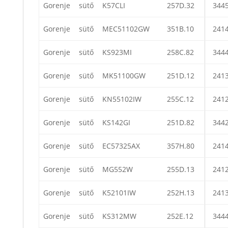
Gorenje
sütő
K57CLI
257D.32
344
Gorenje
sütő
MEC51102GW
351B.10
241
Gorenje
sütő
KS923MI
258C.82
344
Gorenje
sütő
MK51100GW
251D.12
241
Gorenje
sütő
KN55102IW
255C.12
241
Gorenje
sütő
KS142GI
251D.82
344
Gorenje
sütő
EC57325AX
357H.80
241
Gorenje
sütő
MG552W
255D.13
241
Gorenje
sütő
K52101IW
252H.13
241
Gorenje
sütő
KS312MW
252E.12
344