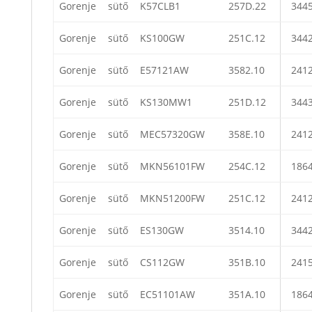
Gorenje
sütő
K57CLB1
257D.22
344
Gorenje
sütő
KS100GW
251C.12
344
Gorenje
sütő
E57121AW
3582.10
241
Gorenje
sütő
KS130MW1
251D.12
344
Gorenje
sütő
MEC57320GW
358E.10
241
Gorenje
sütő
MKN56101FW
254C.12
186
Gorenje
sütő
MKN51200FW
251C.12
241
Gorenje
sütő
ES130GW
3514.10
344
Gorenje
sütő
CS112GW
351B.10
241
Gorenje
sütő
EC51101AW
351A.10
186