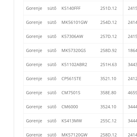
Gorenje
sütő
KS140FFF
251D.12
241
Gorenje
sütő
MK56101GW
254D.12
241
Gorenje
sütő
K57306AW
257D.12
241
Gorenje
sütő
MK57320GS
258D.92
186
Gorenje
sütő
K51102ABR2
251H.63
344
Gorenje
sütő
CP561STE
3521.10
241
Gorenje
sütő
CM7501S
358E.80
465
Gorenje
sütő
CM6000
3524.10
344
Gorenje
sütő
KS413MW
255C.12
344
Gorenje
sütő
MK57120GW
258D.12
241