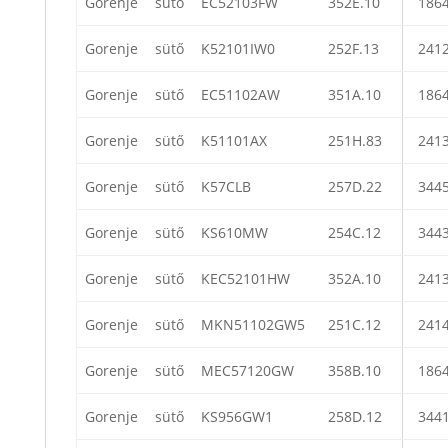
Gorenje
sütő
EC52103FW
352E.10
186
Gorenje
sütő
K52101IW0
252F.13
241
Gorenje
sütő
EC51102AW
351A.10
186
Gorenje
sütő
K51101AX
251H.83
241
Gorenje
sütő
K57CLB
257D.22
344
Gorenje
sütő
KS610MW
254C.12
344
Gorenje
sütő
KEC52101HW
352A.10
241
Gorenje
sütő
MKN51102GW5
251C.12
241
Gorenje
sütő
MEC57120GW
358B.10
186
Gorenje
sütő
KS956GW1
258D.12
344