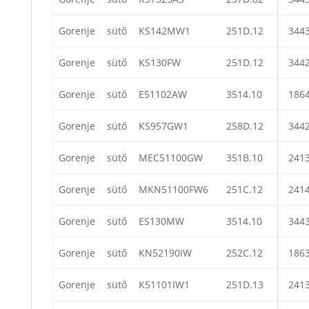
Gorenje
sütő
KS142MW1
251D.12
344
Gorenje
sütő
KS130FW
251D.12
344
Gorenje
sütő
E51102AW
3514.10
186
Gorenje
sütő
KS957GW1
258D.12
344
Gorenje
sütő
MEC51100GW
351B.10
241
Gorenje
sütő
MKN51100FW6
251C.12
241
Gorenje
sütő
ES130MW
3514.10
344
Gorenje
sütő
KN52190IW
252C.12
186
Gorenje
sütő
K51101IW1
251D.13
241