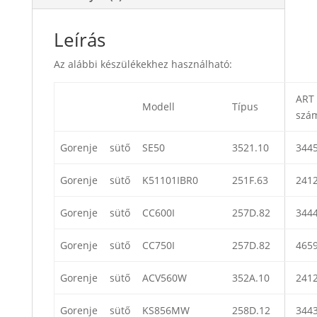
Leírás
Az alábbi készülékekhez használható:
ART
Modell
Típus
szá
Gorenje
sütő
SE50
3521.10
344
Gorenje
sütő
K51101IBR0
251F.63
241
Gorenje
sütő
CC600I
257D.82
344
Gorenje
sütő
CC750I
257D.82
465
Gorenje
sütő
ACV560W
352A.10
241
Gorenje
sütő
KS856MW
258D.12
344