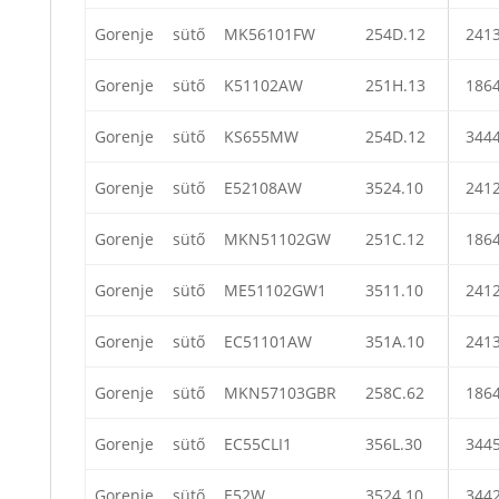
Gorenje
sütő
MK56101FW
254D.12
241
Gorenje
sütő
K51102AW
251H.13
186
Gorenje
sütő
KS655MW
254D.12
344
Gorenje
sütő
E52108AW
3524.10
241
Gorenje
sütő
MKN51102GW
251C.12
186
Gorenje
sütő
ME51102GW1
3511.10
241
Gorenje
sütő
EC51101AW
351A.10
241
Gorenje
sütő
MKN57103GBR
258C.62
186
Gorenje
sütő
EC55CLI1
356L.30
344
Gorenje
sütő
E52W
3524.10
344