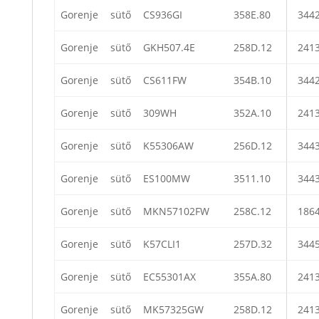
Gorenje
sütő
CS936GI
358E.80
344
Gorenje
sütő
GKH507.4E
258D.12
241
Gorenje
sütő
CS611FW
354B.10
344
Gorenje
sütő
309WH
352A.10
241
Gorenje
sütő
K55306AW
256D.12
344
Gorenje
sütő
ES100MW
3511.10
344
Gorenje
sütő
MKN57102FW
258C.12
186
Gorenje
sütő
K57CLI1
257D.32
344
Gorenje
sütő
EC55301AX
355A.80
241
Gorenje
sütő
MK57325GW
258D.12
241