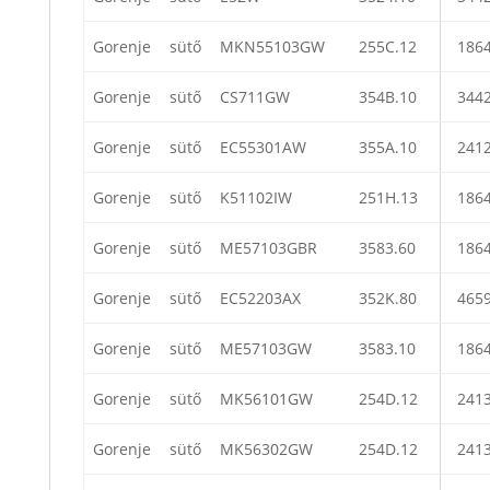
Gorenje
sütő
MKN55103GW
255C.12
186
Gorenje
sütő
CS711GW
354B.10
344
Gorenje
sütő
EC55301AW
355A.10
241
Gorenje
sütő
K51102IW
251H.13
186
Gorenje
sütő
ME57103GBR
3583.60
186
Gorenje
sütő
EC52203AX
352K.80
465
Gorenje
sütő
ME57103GW
3583.10
186
Gorenje
sütő
MK56101GW
254D.12
241
Gorenje
sütő
MK56302GW
254D.12
241