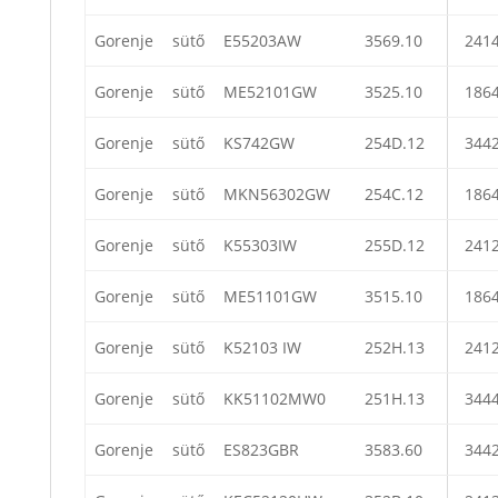
Gorenje
sütő
E55203AW
3569.10
241
Gorenje
sütő
ME52101GW
3525.10
186
Gorenje
sütő
KS742GW
254D.12
344
Gorenje
sütő
MKN56302GW
254C.12
186
Gorenje
sütő
K55303IW
255D.12
241
Gorenje
sütő
ME51101GW
3515.10
186
Gorenje
sütő
K52103 IW
252H.13
241
Gorenje
sütő
KK51102MW0
251H.13
344
Gorenje
sütő
ES823GBR
3583.60
344