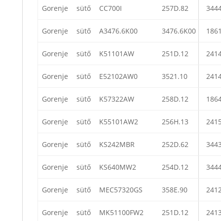
Gorenje
sütő
CC700I
257D.82
344
Gorenje
sütő
A3476.6K00
3476.6K00
186
Gorenje
sütő
K51101AW
251D.12
241
Gorenje
sütő
E52102AW0
3521.10
241
Gorenje
sütő
K57322AW
258D.12
186
Gorenje
sütő
K55101AW2
256H.13
241
Gorenje
sütő
KS242MBR
252D.62
344
Gorenje
sütő
KS640MW2
254D.12
344
Gorenje
sütő
MEC57320GS
358E.90
241
Gorenje
sütő
MK51100FW2
251D.12
241