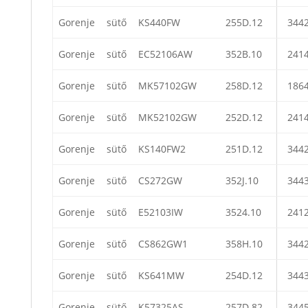
Gorenje
sütő
KS440FW
255D.12
344
Gorenje
sütő
EC52106AW
352B.10
241
Gorenje
sütő
MK57102GW
258D.12
186
Gorenje
sütő
MK52102GW
252D.12
241
Gorenje
sütő
KS140FW2
251D.12
344
Gorenje
sütő
CS272GW
352J.10
344
Gorenje
sütő
E52103IW
3524.10
241
Gorenje
sütő
CS862GW1
358H.10
344
Gorenje
sütő
KS641MW
254D.12
344
Gorenje
sütő
K57325AS
257D.82
344