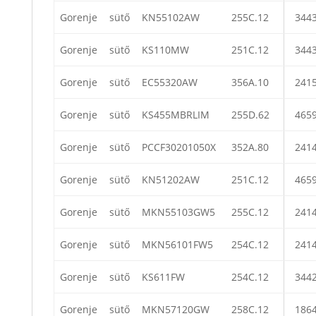
Gorenje
sütő
KN55102AW
255C.12
344
Gorenje
sütő
KS110MW
251C.12
344
Gorenje
sütő
EC55320AW
356A.10
241
Gorenje
sütő
KS455MBRLIM
255D.62
465
Gorenje
sütő
PCCF30201050X
352A.80
241
Gorenje
sütő
KN51202AW
251C.12
465
Gorenje
sütő
MKN55103GW5
255C.12
241
Gorenje
sütő
MKN56101FW5
254C.12
241
Gorenje
sütő
KS611FW
254C.12
344
Gorenje
sütő
MKN57120GW
258C.12
186