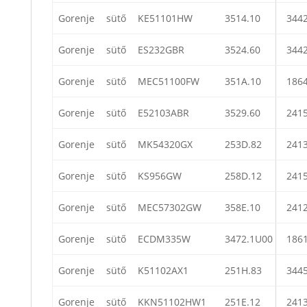
Gorenje
sütő
KE51101HW
3514.10
344
Gorenje
sütő
ES232GBR
3524.60
344
Gorenje
sütő
MEC51100FW
351A.10
186
Gorenje
sütő
E52103ABR
3529.60
241
Gorenje
sütő
MK54320GX
253D.82
241
Gorenje
sütő
KS956GW
258D.12
241
Gorenje
sütő
MEC57302GW
358E.10
241
Gorenje
sütő
ECDM335W
3472.1U00
186
Gorenje
sütő
K51102AX1
251H.83
344
Gorenje
sütő
KKN51102HW1
251E.12
241