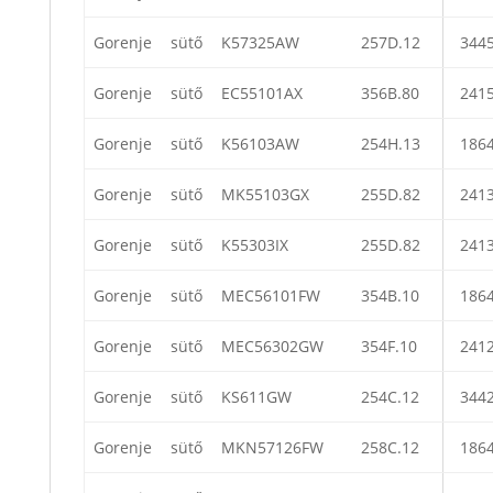
Gorenje
sütő
K57325AW
257D.12
344
Gorenje
sütő
EC55101AX
356B.80
241
Gorenje
sütő
K56103AW
254H.13
186
Gorenje
sütő
MK55103GX
255D.82
241
Gorenje
sütő
K55303IX
255D.82
241
Gorenje
sütő
MEC56101FW
354B.10
186
Gorenje
sütő
MEC56302GW
354F.10
241
Gorenje
sütő
KS611GW
254C.12
344
Gorenje
sütő
MKN57126FW
258C.12
186