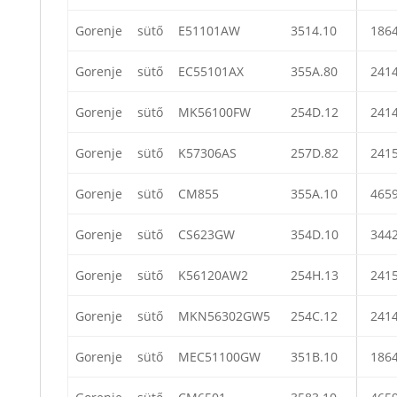
Gorenje
sütő
E51101AW
3514.10
186
Gorenje
sütő
EC55101AX
355A.80
241
Gorenje
sütő
MK56100FW
254D.12
241
Gorenje
sütő
K57306AS
257D.82
241
Gorenje
sütő
CM855
355A.10
465
Gorenje
sütő
CS623GW
354D.10
344
Gorenje
sütő
K56120AW2
254H.13
241
Gorenje
sütő
MKN56302GW5
254C.12
241
Gorenje
sütő
MEC51100GW
351B.10
186