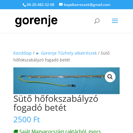
06-20-482-32-08
boyalkatreszek@gmail.com
Kezdőlap
/
► Gorenje Tűzhely alkatrészek
/ Sütő
hőfokszabályzó fogadó betét
Sütő hőfokszabályzó
fogadó betét
2500
Ft
🚚 Saját Magyarországi raktárból, gyors