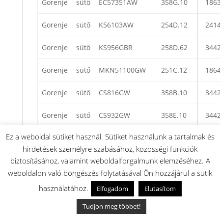
Gorenje
sütő
EC57351AW
358G.10
186
Gorenje
sütő
K56103AW
254D.12
241
Gorenje
sütő
KS956GBR
258D.62
344
Gorenje
sütő
MKN51100GW
251C.12
186
Gorenje
sütő
CS816GW
358B.10
344
Gorenje
sütő
CS932GW
358E.10
344
Ez a weboldal sütiket használ. Sütiket használunk a tartalmak és
Gorenje
sütő
CS937MW
358E.10
344
hirdetések személyre szabásához, közösségi funkciók
Gorenje
sütő
KN55225AW
256C.12
241
biztosításához, valamint weboldalforgalmunk elemzéséhez. A
weboldalon való böngészés folytatásával Ön hozzájárul a sütik
Gorenje
sütő
CC700W
257D.12
465
használatához.
Elfogadom
Elutasítom
Gorenje
sütő
K52290IW1
252D.13
241
Tudjon meg többet!