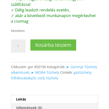
szállítással
✓ Délig leadott rendelés esetén,
✓ akár a következő munkanapon megérkezhet
a csomag
Készleten
Sütő
Kosárba teszem
hőfokszabályzó
fogadó
betét
mennyiség
Cikkszám:
gor 850196
Kategóriák:
► Gorenje Tűzhely
alkatrészek
,
► MORA Tűzhely
Címkék:
gáztűzhely
,
hőfokszabályzó
,
sütő
,
tűzhely
Leírás
Vélemények (0)