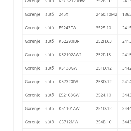
Gorenje
sütő
KEC52120HW
352B.10
241
Gorenje
sütő
245X
2460.10M2
186
Gorenje
sütő
ES243FW
3525.10
241
Gorenje
sütő
K52290IBR
252H.63
241
Gorenje
sütő
K52102AW1
252F.13
241
Gorenje
sütő
KS130GW
251D.12
344
Gorenje
sütő
K57320IW
258D.12
241
Gorenje
sütő
E52108GW
3524.10
344
Gorenje
sütő
K51101AW
251D.12
344
Gorenje
sütő
CS712MW
354B.10
344