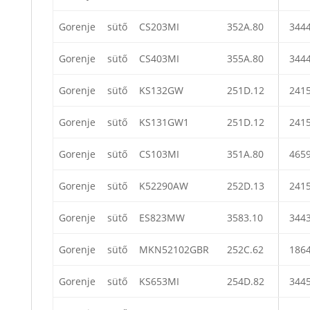
Gorenje
sütő
CS203MI
352A.80
344
Gorenje
sütő
CS403MI
355A.80
344
Gorenje
sütő
KS132GW
251D.12
241
Gorenje
sütő
KS131GW1
251D.12
241
Gorenje
sütő
CS103MI
351A.80
465
Gorenje
sütő
K52290AW
252D.13
241
Gorenje
sütő
ES823MW
3583.10
344
Gorenje
sütő
MKN52102GBR
252C.62
186
Gorenje
sütő
KS653MI
254D.82
344