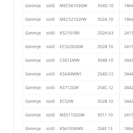
Gorenje
sütő
MEC56103GW
354D.10
186
Gorenje
sütő
MEC52102FW
352A.10
186
Gorenje
sütő
K52101BR
252H.63
241
Gorenje
sütő
EC52202AW
352B.10
241
Gorenje
sütő
CS612MW
354B.10
344
Gorenje
sütő
KS640MW1
254D.12
344
Gorenje
sütő
KS712GW
254C.12
344
Gorenje
sütő
EC52W
352B.10
344
Gorenje
sütő
ME51102GW
3511.10
241
Gorenje
sütő
K56103AW0
254F.13
186