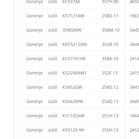
Gorenje
sütő
EC537AE
357H.80
465
Gorenje
sütő
K57121AW
258D.11
186
Gorenje
sütő
IS985MW
358M.10
344
Gorenje
sütő
KEC52120M
352B.10
344
Gorenje
sütő
EC57101IW
358A.10
241
Gorenje
sütő
K52290AW1
252F.13
241
Gorenje
sütő
KS852GW
258D.12
344
Gorenje
sütő
KS642MW
254D.12
344
Gorenje
sütő
K51102AW
251H.13
186
Gorenje
sütő
K55129 IW
255H.13
241